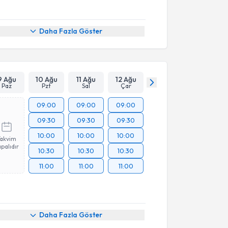
Daha Fazla Göster
9 Ağu
10 Ağu
11 Ağu
12 Ağu
Paz
Pzt
Sal
Çar
09:00
09:00
09:00
09:30
09:30
09:30
10:00
10:00
10:00
Takvim
palıdır
10:30
10:30
10:30
11:00
11:00
11:00
Daha Fazla Göster