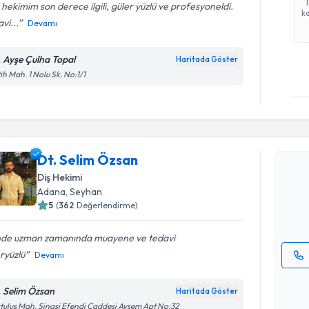
 hekimim son derece ilgili, güler yüzlü ve profesyoneldi.
ka
vi...
Devamı
. Ayşe Çulha Topal
Haritada Göster
ih Mah. 1 Nolu Sk. No:1/1
Randevu T
Dt. Selim
Dt. Selim Özsan
uzmandan ra
Diş Hekimi
posta ile bi
Adana
, Seyhan
5
(
362
Değerlendirme)
E-posta Ad
inde uzman zamanında muayene ve tedavi
ryüzlü
Devamı
Kişisel
okudum
. Selim Özsan
Haritada Göster
işlenm
tuluş Mah. Şinasi Efendi Caddesi Ayşem Apt No:32