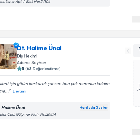
os, Yener Apt. A Blok No: 2 /106
Dt. Halime Ünal
Diş Hekimi
Adana
, Seyhan
5
(
68
Değerlendirme)
lant için gittim korkarak şahsen ben çok memnun kaldim
ka
me...
Devamı
. Halime Ünal
Haritada Göster
lar Cad. Gülpınar Mah. No:268/A