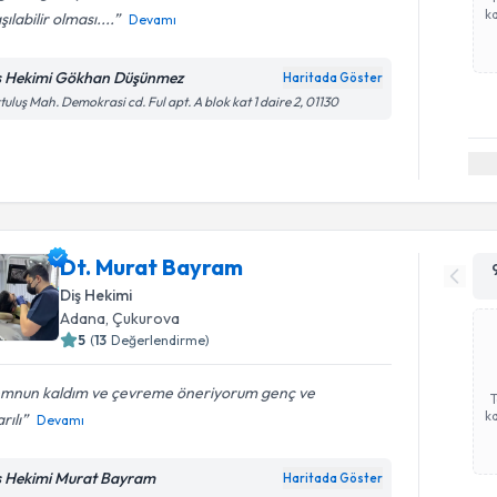
ka
şılabilir olması....
Devamı
ş Hekimi Gökhan Düşünmez
Haritada Göster
tuluş Mah. Demokrasi cd. Ful apt. A blok kat 1 daire 2, 01130
Dt. Murat Bayram
Diş Hekimi
Adana
, Çukurova
5
(
13
Değerlendirme)
mnun kaldım ve çevreme öneriyorum genç ve
ka
rılı
Devamı
ş Hekimi Murat Bayram
Haritada Göster