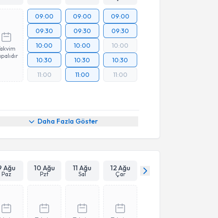
09:00
09:00
09:00
09:30
09:30
09:30
10:00
10:00
10:00
Takvim
palıdır
10:30
10:30
10:30
11:00
11:00
11:00
Daha Fazla Göster
9 Ağu
10 Ağu
11 Ağu
12 Ağu
Paz
Pzt
Sal
Çar