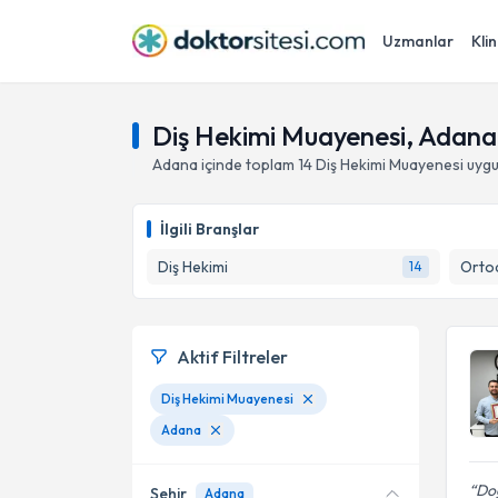
Uzmanlar
Klin
Diş Hekimi Muayenesi, Adana
Adana
içinde toplam
14
Diş Hekimi Muayenesi
uygu
İlgili Branşlar
Diş Hekimi
Ortod
14
Aktif Filtreler
Diş Hekimi Muayenesi
Adana
Doğ
Şehir
Adana