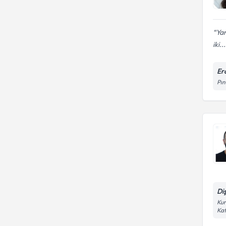
Yar
iki...
Erc
Pın
Di
Kur
Kat