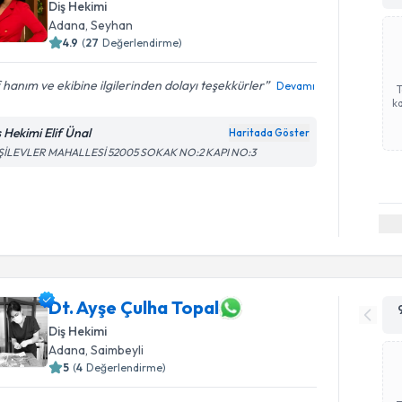
Diş Hekimi
Adana
, Seyhan
4.9
(
27
Değerlendirme)
f hanım ve ekibine ilgilerinden dolayı teşekkürler
Devamı
ka
ş Hekimi Elif Ünal
Haritada Göster
ŞİLEVLER MAHALLESİ 52005 SOKAK NO:2 KAPI NO:3
Dt. Ayşe Çulha Topal
Diş Hekimi
Adana
, Saimbeyli
5
(
4
Değerlendirme)