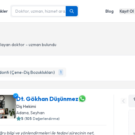
ikler
Blog
Kayıt Ol
layan doktor - uzman bulundu
onti (Çene-Diş Bozuklukları)
1
Dt. Gökhan Düşünmez
Diş Hekimi
Adana
, Seyhan
5
(
105
Değerlendirme)
ru bilgi ve yönlendirmeleri ile tedavi sürecinin net,