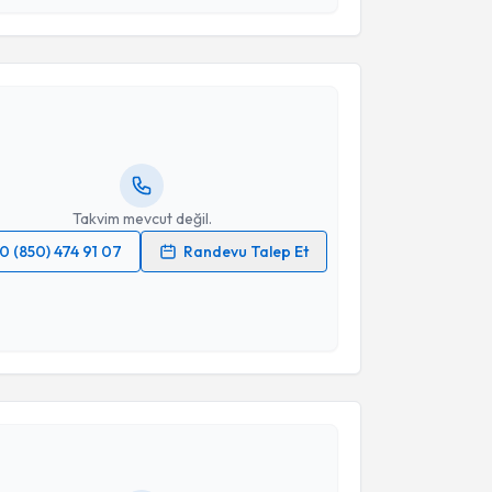
akvimi Talebi
Takvim Talebini Gönder
 Polater
için randevu takvimi talebi oluşturun. Size bu
ndevu almanız için bir takvim hazırlandığında e-
lgilendireceğiz.
resiniz
Takvim mevcut değil.
0 (850) 474 91 07
Randevu Talep Et
 verilerimin işlenmesine ilişkin
Aydınlatma Metni
'ni
 ve kişisel verilerimin belirtilen kapsamda
esini kabul ediyorum.
akvimi Talebi
Takvim Talebini Gönder
 Güllüpınar
için randevu takvimi talebi oluşturun. Size
 randevu almanız için bir takvim hazırlandığında e-
lgilendireceğiz.