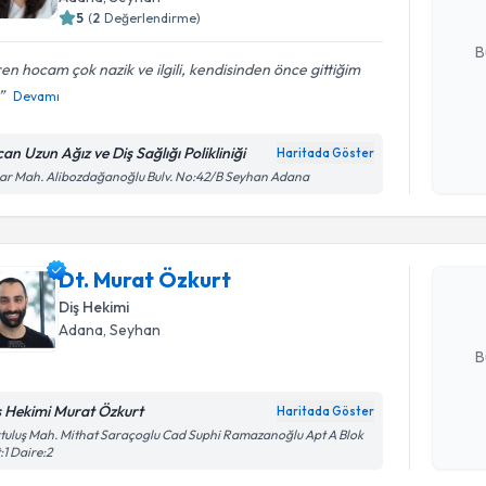
5
(
2
Değerlendirme)
E-posta Ad
B
en hocam çok nazik ve ilgili, kendisinden önce gittiğim
Devamı
Kişisel
okudum
an Uzun Ağız ve Diş Sağlığı Polikliniği
Haritada Göster
Randevu T
işlenm
ar Mah. Alibozdağanoğlu Bulv. No:42/B Seyhan Adana
Dt. Murat
uzmandan ra
Dt. Murat Özkurt
posta ile bi
Diş Hekimi
E-posta Ad
Adana
, Seyhan
B
ş Hekimi Murat Özkurt
Haritada Göster
Randevu T
Kişisel
tuluş Mah. Mithat Saraçoglu Cad Suphi Ramazanoğlu Apt A Blok
:1 Daire:2
okudum
işlenm