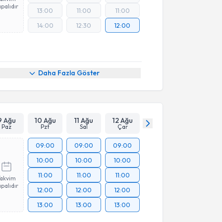
palıdır
13:00
11:00
11:00
14:00
12:30
12:00
Daha Fazla Göster
9 Ağu
10 Ağu
11 Ağu
12 Ağu
Paz
Pzt
Sal
Çar
09:00
09:00
09:00
10:00
10:00
10:00
11:00
11:00
11:00
Takvim
palıdır
12:00
12:00
12:00
13:00
13:00
13:00