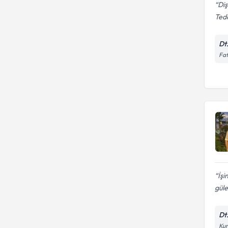
Diş
Teda
Dt
Fat
İş
güle
Dt
Kur