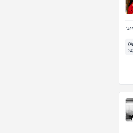
Eli
Di
YE