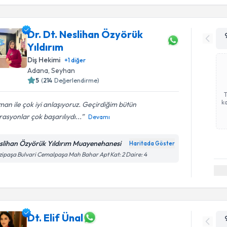
Dr. Dt. Neslihan Özyörük
Yıldırım
Diş Hekimi
+
1
diğer
Adana
, Seyhan
5
(
214
Değerlendirme)
ka
an ile çok iyi anlaşıyoruz. Geçirdiğim bütün
asyonlar çok başarılıydı...
Devamı
slihan Özyörük Yıldırım Muayenehanesi
Haritada Göster
ipaşa Bulvari Cemalpaşa Mah Bahar Apt Kat: 2 Daire: 4
Dt. Elif Ünal