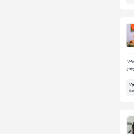
Mük
çal
Vip
Bah