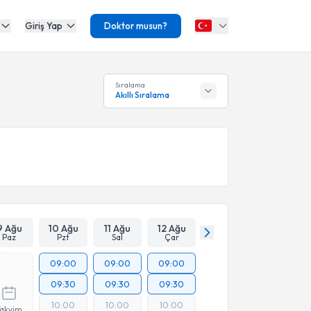
Giriş Yap
Doktor musun?
Sıralama
Akıllı Sıralama
9 Ağu
10 Ağu
11 Ağu
12 Ağu
Paz
Pzt
Sal
Çar
09:00
09:00
09:00
09:30
09:30
09:30
10:00
10:00
10:00
Takvim