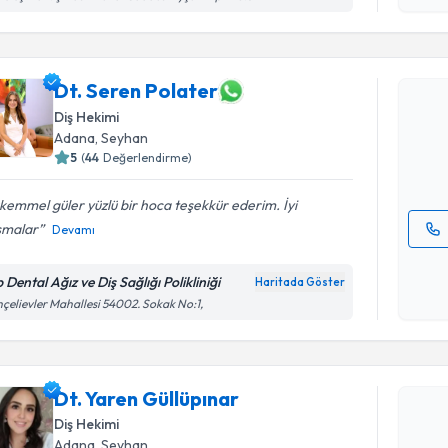
Randevu T
Dt. Seren
Dt. Seren Polater
uzmandan ra
Diş Hekimi
posta ile bi
Adana
, Seyhan
5
(
44
Değerlendirme)
E-posta Ad
emmel güler yüzlü bir hoca teşekkür ederim. İyi
ışmalar
Devamı
Kişisel
okudum
 Dental Ağız ve Diş Sağlığı Polikliniği
Haritada Göster
işlenm
çelievler Mahallesi 54002. Sokak No:1,
Randevu T
Dt. Yaren
Dt. Yaren Güllüpınar
bu uzmandan
Diş Hekimi
posta ile bi
Adana
, Seyhan