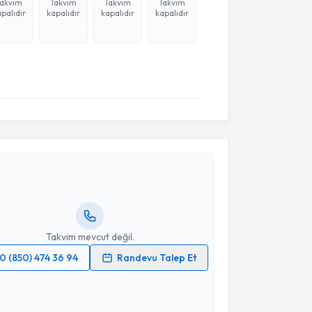
Takvim
Takvim
Takvim
Takvim
palıdır
kapalıdır
kapalıdır
kapalıdır
akvimi Talebi
 Özsan
için randevu takvimi talebi oluşturun. Size bu
ndevu almanız için bir takvim hazırlandığında e-
lgilendireceğiz.
resiniz
Takvim mevcut değil.
0 (850) 474 36 94
Randevu Talep Et
 verilerimin işlenmesine ilişkin
Aydınlatma Metni
'ni
 ve kişisel verilerimin belirtilen kapsamda
esini kabul ediyorum.