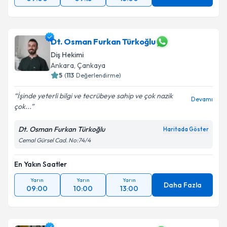
Dt. Osman Furkan Türkoğlu
Diş Hekimi
Ankara
, Çankaya
5
(
113
Değerlendirme)
İşinde yeterli bilgi ve tecrübeye sahip ve çok nazik
Devamı
çok...
Dt. Osman Furkan Türkoğlu
Haritada Göster
Cemal Gürsel Cad. No:74/4
En Yakın Saatler
Yarın
Yarın
Yarın
Daha Fazla
09:00
10:00
13:00