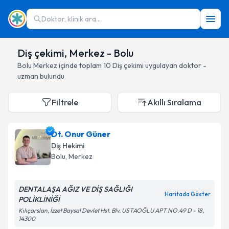
Doktor, klinik ara...
Diş çekimi, Merkez - Bolu
Bolu
Merkez
içinde toplam
10
Diş çekimi
uygulayan doktor -
uzman bulundu
Filtrele
Akıllı Sıralama
Dt. Onur Güner
Diş Hekimi
Bolu
, Merkez
DENTALAŞA AĞIZ VE DİŞ SAĞLIĞI
Haritada Göster
POLİKLİNİĞİ
Kılıçarslan, İzzet Baysal Devlet Hst. Blv. USTAOĞLU APT NO.49 D - 18,
14300