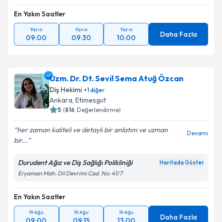
En Yakın Saatler
Yarın
Yarın
Yarın
Daha Fazla
09:00
09:30
10:00
Uzm. Dr. Dt. Sevil Sema Atuğ Özcan
Diş Hekimi
+
1
diğer
Ankara
, Etimesgut
5
(
816
Değerlendirme)
her zaman kaliteli ve detaylı bir anlatım ve uzman
Devamı
bir...
Durudent Ağız ve Diş Sağlığı Polikliniği
Haritada Göster
Eryaman Mah. Dil Devrimi Cad. No: 41/7
En Yakın Saatler
19 Ağu
19 Ağu
19 Ağu
Daha Fazla
09:00
09:15
13:00