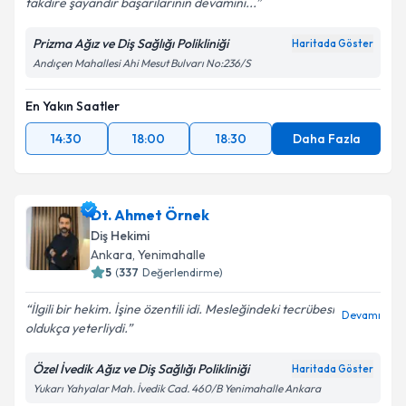
takdire şayandır başarılarının devamını...
Prizma Ağız ve Diş Sağlığı Polikliniği
Haritada Göster
Andıçen Mahallesi Ahi Mesut Bulvarı No:236/S
En Yakın Saatler
14:30
18:00
18:30
Daha Fazla
Dt. Ahmet Örnek
Diş Hekimi
Ankara
, Yenimahalle
5
(
337
Değerlendirme)
İlgili bir hekim. İşine özentili idi. Mesleğindeki tecrübesi
Devamı
oldukça yeterliydi.
Özel İvedik Ağız ve Diş Sağlığı Polikliniği
Haritada Göster
Yukarı Yahyalar Mah. İvedik Cad. 460/B Yenimahalle Ankara