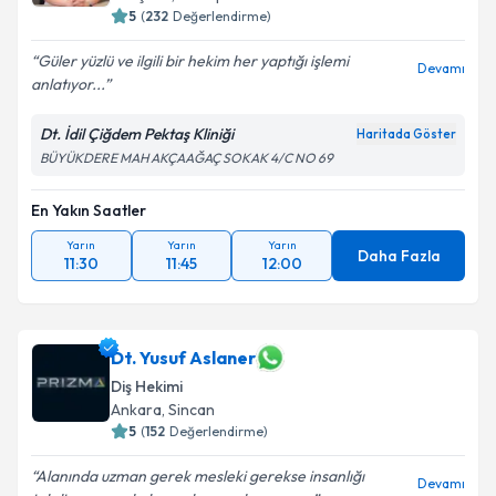
5
(
232
Değerlendirme)
Güler yüzlü ve ilgili bir hekim her yaptığı işlemi
Devamı
anlatıyor...
Dt. İdil Çiğdem Pektaş Kliniği
Haritada Göster
BÜYÜKDERE MAH AKÇAAĞAÇ SOKAK 4/C NO 69
En Yakın Saatler
Yarın
Yarın
Yarın
Daha Fazla
11:30
11:45
12:00
Dt. Yusuf Aslaner
Diş Hekimi
Ankara
, Sincan
5
(
152
Değerlendirme)
Alanında uzman gerek mesleki gerekse insanlığı
Devamı