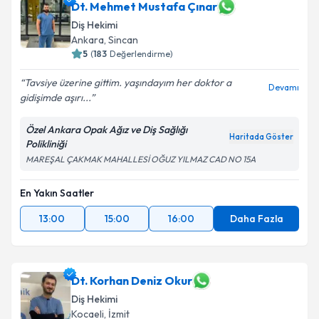
Dt. Mehmet Mustafa Çınar
Diş Hekimi
Ankara
, Sincan
5
(
183
Değerlendirme)
Tavsiye üzerine gittim. yaşındayım her doktor a
Devamı
gidişimde aşırı...
Özel Ankara Opak Ağız ve Diş Sağlığı
Haritada Göster
Polikliniği
MAREŞAL ÇAKMAK MAHALLESİ OĞUZ YILMAZ CAD NO 15A
En Yakın Saatler
13:00
15:00
16:00
Daha Fazla
Dt. Korhan Deniz Okur
Diş Hekimi
Kocaeli
, İzmit