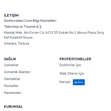
İLETİŞİM
Doktorsitesi Com Bilgi Hizmetleri
Teknoloji ve Ticaret A.Ş.
Maslak Mah. Ahi Evran Cd. A.O.S 55 Sokak No:2 Aksoy Plaza Giriş
Kat Kolektif House
İstanbul, Türkiye
SAĞLIK
PROFESYONELLER
Uzmanlar
Doktorlar İçin
Uzmanlık Alanları
Web Siteniz İçin
Hastalıklar
Kariyer
İşe Alım
Hizmetler
Hastaneler
KURUMSAL