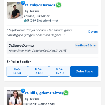
Dt. Yahya Durmaz
E-posta Adresiniz
Diş Hekimi
Ankara
, Pursaklar
5
(
269
Değerlendirme)
Kişisel verilerimin işlenmesine ilişkin
Aydınlatma
Teşekkürler Yahya hocam. Her zaman gönül
Devamı
Metni
'ni okudum ve kişisel verilerimin belirtilen
rahatlığıyla gittiğimiz ailemizin değerli...
kapsamda işlenmesini kabul ediyorum.
Dt.Yahya Durmaz
Haritada Göster
Mimar Sinan Mah. Çağatay Cad. No:6/A 06145
Takvim Talebini Gönder
En Yakın Saatler
11 Ağu
12 Ağu
12 Ağu
Daha Fazla
13:30
13:00
13:30
Dt. İdil Çiğdem Pektaş
Diş Hekimi
Eskişehir
, Odunpazarı