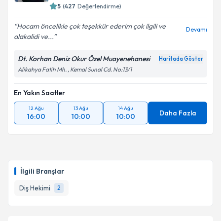
5
(
427
Değerlendirme)
Hocam öncelikle çok teşekkür ederim çok ilgili ve
Devamı
alakalidi ve...
Dt. Korhan Deniz Okur Özel Muayenehanesi
Haritada Göster
Alikahya Fatih Mh. , Kemal Sunal Cd. No:13/1
En Yakın Saatler
12 Ağu
13 Ağu
14 Ağu
Daha Fazla
16:00
10:00
10:00
İlgili Branşlar
Diş Hekimi
2