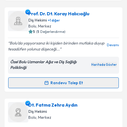
kapsamda işlenmesini kabul ediyorum.
Dr. Dt. Numan Tatar
için randevu takvimi talebi
Prof. Dr. Dt. Koray Halıcıoğlu
oluşturun. Size bu uzmandan randevu almanız için bir
Takvim Talebini Gönder
Diş Hekimi
+
1
diğer
takvim hazırlandığında e-posta ile bilgilendireceğiz.
Bolu
,
Merkez
5
(
5
Değerlendirme)
E-posta Adresiniz
Bolu’da yaşıyorsanız iki kişiden birinden mutlaka duyup
Devamı
tesadüfen yolunuz düşeceği...
Özel Bolu Uzmanlar Ağız ve Diş Sağlığı
Kişisel verilerimin işlenmesine ilişkin
Aydınlatma
Haritada Göster
Polikliniği
Metni
'ni okudum ve kişisel verilerimin belirtilen
kapsamda işlenmesini kabul ediyorum.
Randevu Talep Et
Randevu Takvimi Talebi
Takvim Talebini Gönder
Prof. Dr. Dt. Koray Halıcıoğlu
için randevu takvimi
Dt. Fatma Zehra Aydın
talebi oluşturun. Size bu uzmandan randevu almanız
Diş Hekimi
için bir takvim hazırlandığında e-posta ile
Bolu
,
Merkez
bilgilendireceğiz.