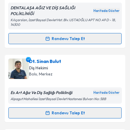
DENTALAŞA AĞIZ VE DİŞ SAĞLIĞI
Haritada Göster
POLİKLİNİĞİ
Kılıçarslan, İzzet Baysal Devlet Hst. Blv. USTAOĞLU APT NO.49 D - 18,
14300
Kişisel verilerimin işlenmesine ilişkin
Aydınlatma
Metni
'ni okudum ve kişisel verilerimin belirtilen
Randevu Talep Et
kapsamda işlenmesini kabul ediyorum.
Randevu Takvimi Talebi
Takvim Talebini Gönder
Dt. Onur Güner
için randevu takvimi talebi oluşturun.
Dt. Sinan Bulut
Size bu uzmandan randevu almanız için bir takvim
Diş Hekimi
hazırlandığında e-posta ile bilgilendireceğiz.
Bolu
,
Merkez
E-posta Adresiniz
Es Art Ağız Ve Diş Sağlığı Polikliniği
Haritada Göster
Alpagut Mahallesi İzzet Baysal Devlet Hastanesi Bulvarı No: 58B
Kişisel verilerimin işlenmesine ilişkin
Aydınlatma
Randevu Talep Et
Randevu Takvimi Talebi
Metni
'ni okudum ve kişisel verilerimin belirtilen
kapsamda işlenmesini kabul ediyorum.