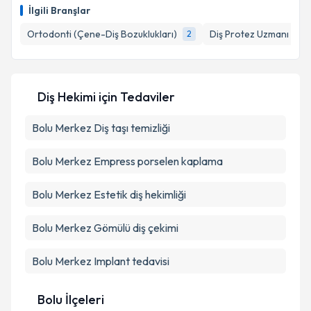
oluşturun. Size bu uzmandan randevu almanız için bir
Takvim Talebini Gönder
İlgili Branşlar
takvim hazırlandığında e-posta ile bilgilendireceğiz.
Ortodonti (Çene-Diş Bozuklukları)
Diş Protez Uzmanı
2
1
E-posta Adresiniz
Diş Hekimi
için Tedaviler
Kişisel verilerimin işlenmesine ilişkin
Aydınlatma
Bolu Merkez Diş taşı temizliği
Metni
'ni okudum ve kişisel verilerimin belirtilen
kapsamda işlenmesini kabul ediyorum.
Bolu Merkez Empress porselen kaplama
Takvim Talebini Gönder
Bolu Merkez Estetik diş hekimliği
Bolu Merkez Gömülü diş çekimi
Bolu Merkez Implant tedavisi
Bolu İlçeleri