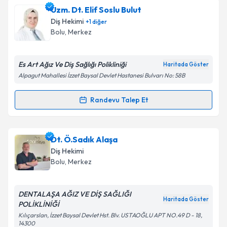
Dt. Sinan Bulut
için randevu takvimi talebi oluşturun.
Uzm. Dt. Elif Soslu Bulut
Size bu uzmandan randevu almanız için bir takvim
Takvim Talebini Gönder
Diş Hekimi
+
1
diğer
hazırlandığında e-posta ile bilgilendireceğiz.
Bolu
,
Merkez
E-posta Adresiniz
Es Art Ağız Ve Diş Sağlığı Polikliniği
Haritada Göster
Alpagut Mahallesi İzzet Baysal Devlet Hastanesi Bulvarı No: 58B
Kişisel verilerimin işlenmesine ilişkin
Aydınlatma
Randevu Talep Et
Randevu Takvimi Talebi
Metni
'ni okudum ve kişisel verilerimin belirtilen
kapsamda işlenmesini kabul ediyorum.
Uzm. Dt. Elif Soslu Bulut
için randevu takvimi talebi
Dt. Ö.Sadık Alaşa
oluşturun. Size bu uzmandan randevu almanız için bir
Takvim Talebini Gönder
Diş Hekimi
takvim hazırlandığında e-posta ile bilgilendireceğiz.
Bolu
,
Merkez
E-posta Adresiniz
DENTALAŞA AĞIZ VE DİŞ SAĞLIĞI
Haritada Göster
POLİKLİNİĞİ
Kılıçarslan, İzzet Baysal Devlet Hst. Blv. USTAOĞLU APT NO.49 D - 18,
14300