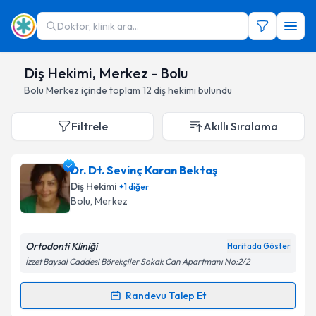
Doktor, klinik ara...
Diş Hekimi, Merkez - Bolu
Bolu
Merkez
içinde toplam
12
diş hekimi
bulundu
Filtrele
Akıllı Sıralama
Dr. Dt. Sevinç Karan Bektaş
Diş Hekimi
+
1
diğer
Bolu
,
Merkez
Ortodonti Kliniği
Haritada Göster
İzzet Baysal Caddesi Börekçiler Sokak Can Apartmanı No:2/2
Randevu Talep Et
Randevu Takvimi Talebi