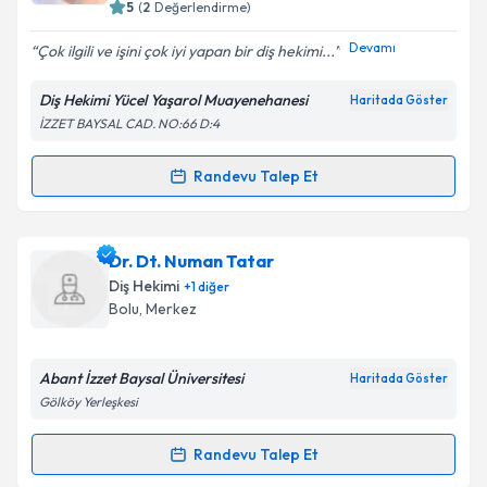
5
(
2
Değerlendirme)
E-posta Adresiniz
Devamı
Çok ilgili ve işini çok iyi yapan bir diş hekimi...
Diş Hekimi Yücel Yaşarol Muayenehanesi
Haritada Göster
İZZET BAYSAL CAD. NO:66 D:4
Kişisel verilerimin işlenmesine ilişkin
Aydınlatma
Metni
'ni okudum ve kişisel verilerimin belirtilen
kapsamda işlenmesini kabul ediyorum.
Randevu Talep Et
Randevu Takvimi Talebi
Takvim Talebini Gönder
Dr. Dt. Yücel Yaşarol
için randevu takvimi talebi
Dr. Dt. Numan Tatar
oluşturun. Size bu uzmandan randevu almanız için bir
Diş Hekimi
+
1
diğer
takvim hazırlandığında e-posta ile bilgilendireceğiz.
Bolu
,
Merkez
E-posta Adresiniz
Abant İzzet Baysal Üniversitesi
Haritada Göster
Gölköy Yerleşkesi
Kişisel verilerimin işlenmesine ilişkin
Aydınlatma
Randevu Talep Et
Randevu Takvimi Talebi
Metni
'ni okudum ve kişisel verilerimin belirtilen