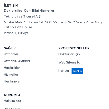
İLETİŞİM
Doktorsitesi Com Bilgi Hizmetleri
Teknoloji ve Ticaret A.Ş.
Maslak Mah. Ahi Evran Cd. A.O.S 55 Sokak No:2 Aksoy Plaza Giriş
Kat Kolektif House
İstanbul, Türkiye
SAĞLIK
PROFESYONELLER
Uzmanlar
Doktorlar İçin
Uzmanlık Alanları
Web Siteniz İçin
Hastalıklar
Kariyer
İşe Alım
Hizmetler
Hastaneler
KURUMSAL
Hakkımızda