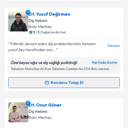
Dr. Dt. Sevinç Karan Bektaş
için randevu takvimi
Dt. Yusuf Değirmen
talebi oluşturun. Size bu uzmandan randevu almanız
Diş Hekimi
için bir takvim hazırlandığında e-posta ile
Bolu
,
Merkez
bilgilendireceğiz.
5
(
3
Değerlendirme)
E-posta Adresiniz
Yıllardır devam eden diş problemlerimin tamamı
Devamı
yusuf bey tarafından son...
Özel beyaz ağız ve diş sağlığı polikliniği
Haritada Göster
Tabaklar Mahallesi Ali Rıza Tekemen Caddesi No 27/A Bolu merkez
Kişisel verilerimin işlenmesine ilişkin
Aydınlatma
Metni
'ni okudum ve kişisel verilerimin belirtilen
kapsamda işlenmesini kabul ediyorum.
Randevu Talep Et
Randevu Takvimi Talebi
Takvim Talebini Gönder
Dt. Yusuf Değirmen
için randevu takvimi talebi
Dt. Onur Güner
oluşturun. Size bu uzmandan randevu almanız için bir
Diş Hekimi
takvim hazırlandığında e-posta ile bilgilendireceğiz.
Bolu
,
Merkez
E-posta Adresiniz