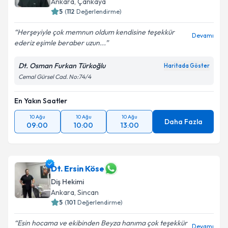
Ankara
, Çankaya
5
(
112
Değerlendirme)
Herşeyiyle çok memnun oldum kendisine teşekkür
Devamı
ederiz eşimle beraber uzun...
Dt. Osman Furkan Türkoğlu
Haritada Göster
Cemal Gürsel Cad. No:74/4
En Yakın Saatler
10 Ağu
10 Ağu
10 Ağu
Daha Fazla
09:00
10:00
13:00
Dt. Ersin Köse
Diş Hekimi
Ankara
, Sincan
5
(
101
Değerlendirme)
Esin hocama ve ekibinden Beyza hanıma çok teşekkür
Devamı