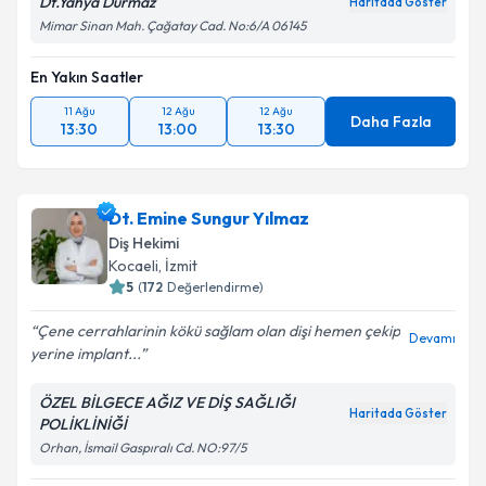
Dt.Yahya Durmaz
Haritada Göster
Mimar Sinan Mah. Çağatay Cad. No:6/A 06145
Takvim Talebini Gönder
En Yakın Saatler
11 Ağu
12 Ağu
12 Ağu
Daha Fazla
13:30
13:00
13:30
Dt. Emine Sungur Yılmaz
Diş Hekimi
Kocaeli
, İzmit
5
(
172
Değerlendirme)
Çene cerrahlarinin kökü sağlam olan dişi hemen çekip
Devamı
yerine implant...
ÖZEL BİLGECE AĞIZ VE DİŞ SAĞLIĞI
Haritada Göster
POLİKLİNİĞİ
Orhan, İsmail Gaspıralı Cd. NO:97/5