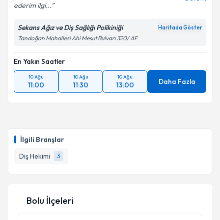
ederim ilgi...
Sekans Ağız ve Diş Sağlığı Polikiniği
Haritada Göster
Tandoğan Mahallesi Ahi Mesut Bulvarı 320/ AF
En Yakın Saatler
10 Ağu
10 Ağu
10 Ağu
Daha Fazla
11:00
11:30
13:00
İlgili Branşlar
Diş Hekimi
3
Bolu İlçeleri