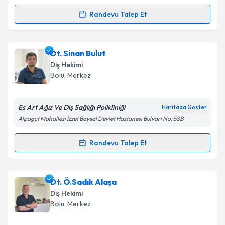
Randevu Talep Et
Randevu Takvimi Talebi
Dt. Onur Güner
için randevu takvimi talebi oluşturun.
Dt. Sinan Bulut
Size bu uzmandan randevu almanız için bir takvim
Diş Hekimi
hazırlandığında e-posta ile bilgilendireceğiz.
Bolu
, Merkez
E-posta Adresiniz
Es Art Ağız Ve Diş Sağlığı Polikliniği
Haritada Göster
Alpagut Mahallesi İzzet Baysal Devlet Hastanesi Bulvarı No: 58B
Kişisel verilerimin işlenmesine ilişkin
Aydınlatma
Randevu Talep Et
Randevu Takvimi Talebi
Metni
'ni okudum ve kişisel verilerimin belirtilen
kapsamda işlenmesini kabul ediyorum.
Dt. Sinan Bulut
için randevu takvimi talebi oluşturun.
Dt. Ö.Sadık Alaşa
Size bu uzmandan randevu almanız için bir takvim
Takvim Talebini Gönder
Diş Hekimi
hazırlandığında e-posta ile bilgilendireceğiz.
Bolu
, Merkez
E-posta Adresiniz