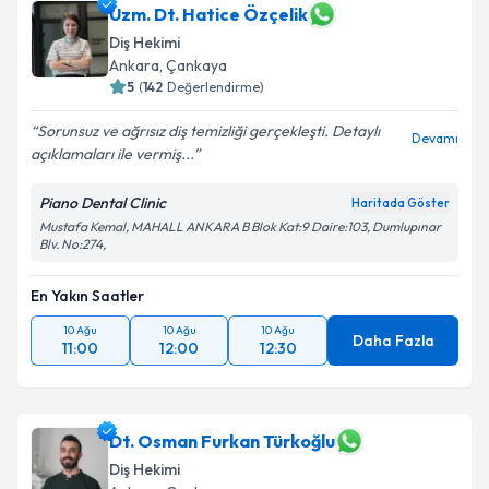
Uzm. Dt. Hatice Özçelik
Diş Hekimi
Ankara
, Çankaya
5
(
142
Değerlendirme)
Sorunsuz ve ağrısız diş temizliği gerçekleşti. Detaylı
Devamı
açıklamaları ile vermiş...
Piano Dental Clinic
Haritada Göster
Mustafa Kemal, MAHALL ANKARA B Blok Kat:9 Daire:103, Dumlupınar
Blv. No:274,
En Yakın Saatler
10 Ağu
10 Ağu
10 Ağu
Daha Fazla
11:00
12:00
12:30
Dt. Osman Furkan Türkoğlu
Diş Hekimi