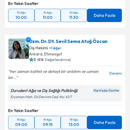
En Yakın Saatler
10 Ağu
10 Ağu
10 Ağu
Daha Fazla
10:00
11:00
11:30
Uzm. Dr. Dt. Sevil Sema Atuğ Özcan
Diş Hekimi
+
1
diğer
Ankara
, Etimesgut
5
(
816
Değerlendirme)
her zaman kaliteli ve detaylı bir anlatım ve uzman
Devamı
bir...
Durudent Ağız ve Diş Sağlığı Polikliniği
Haritada Göster
Eryaman Mah. Dil Devrimi Cad. No: 41/7
En Yakın Saatler
19 Ağu
19 Ağu
19 Ağu
Daha Fazla
09:00
09:15
13:00