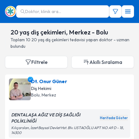
Doktor, klinik ara...
20 yaş diş çekimleri, Merkez - Bolu
Toplam
10
20 yaş diş çekimleri
tedavisi yapan doktor - uzman
bulundu
Filtrele
Akıllı Sıralama
Dt. Onur Güner
Diş Hekimi
Bolu
, Merkez
DENTALAŞA AĞIZ VE DİŞ SAĞLIĞI
Haritada Göster
POLİKLİNİĞİ
Kılıçarslan, İzzet Baysal Devlet Hst. Blv. USTAOĞLU APT NO.49 D - 18,
14300