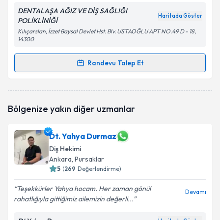
DENTALAŞA AĞIZ VE DİŞ SAĞLIĞI
Haritada Göster
POLİKLİNİĞİ
Kılıçarslan, İzzet Baysal Devlet Hst. Blv. USTAOĞLU APT NO.49 D - 18,
14300
Kişisel verilerimin işlenmesine ilişkin
Aydınlatma
Metni
'ni okudum ve kişisel verilerimin belirtilen
Randevu Talep Et
kapsamda işlenmesini kabul ediyorum.
Randevu Takvimi Talebi
Takvim Talebini Gönder
Dt. Ö.Sadık Alaşa
için randevu takvimi talebi
Bölgenize yakın diğer uzmanlar
oluşturun. Size bu uzmandan randevu almanız için bir
takvim hazırlandığında e-posta ile bilgilendireceğiz.
Dt. Yahya Durmaz
E-posta Adresiniz
Diş Hekimi
Ankara
, Pursaklar
5
(
269
Değerlendirme)
Kişisel verilerimin işlenmesine ilişkin
Aydınlatma
Teşekkürler Yahya hocam. Her zaman gönül
Devamı
Metni
'ni okudum ve kişisel verilerimin belirtilen
rahatlığıyla gittiğimiz ailemizin değerli...
kapsamda işlenmesini kabul ediyorum.