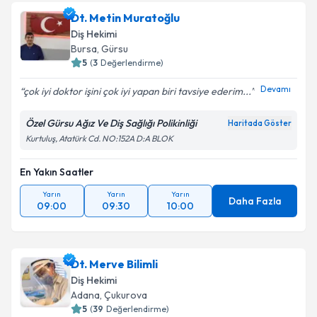
Dt. Metin Muratoğlu
Diş Hekimi
Bursa
, Gürsu
5
(
3
Değerlendirme)
Devamı
çok iyi doktor işini çok iyi yapan biri tavsiye ederim...
Özel Gürsu Ağız Ve Diş Sağlığı Polikinliği
Haritada Göster
Kurtuluş, Atatürk Cd. NO:152A D:A BLOK
En Yakın Saatler
Yarın
Yarın
Yarın
Daha Fazla
09:00
09:30
10:00
Dt. Merve Bilimli
Diş Hekimi
Adana
, Çukurova
5
(
39
Değerlendirme)