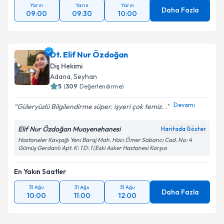
Yarın
Yarın
Yarın
Daha Fazla
09:00
09:30
10:00
Dt. Elif Nur Özdoğan
Diş Hekimi
Adana
, Seyhan
5
(
309
Değerlendirme)
Devamı
Güleryüzlü Bilgilendirme süper. işyeri çok temiz. .
Elif Nur Özdoğan Muayenehanesi
Haritada Göster
Hastaneler Kavşağı Yeni Baraj Mah. Hacı Ömer Sabancı Cad. No: 4
Gümüş Gerdanlı Apt. K: 1 D: 1 (Eski Asker Hastanesi Karşısı
En Yakın Saatler
31 Ağu
31 Ağu
31 Ağu
Daha Fazla
10:00
11:00
12:00