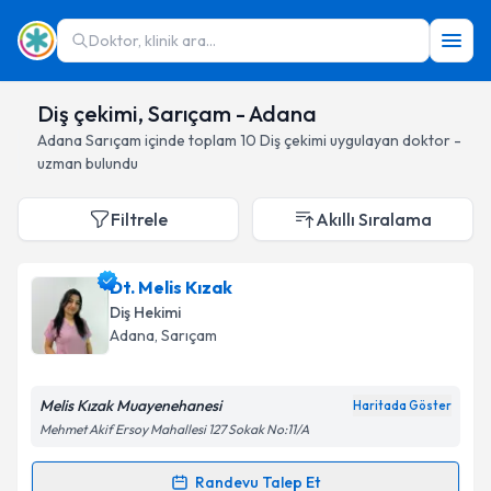
Doktor, klinik ara...
Diş çekimi, Sarıçam - Adana
Adana
Sarıçam
içinde toplam
10
Diş çekimi
uygulayan doktor -
uzman bulundu
Filtrele
Akıllı Sıralama
Dt. Melis Kızak
Diş Hekimi
Adana
, Sarıçam
Melis Kızak Muayenehanesi
Haritada Göster
Mehmet Akif Ersoy Mahallesi 127 Sokak No:11/A
Randevu Talep Et