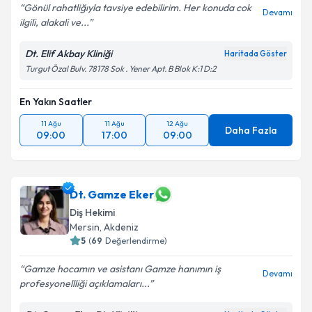
Gönül rahatliğıyla tavsiye edebilirim. Her konuda cok
Devamı
ilgili, alakali ve...
Dt. Elif Akbay Kliniği
Haritada Göster
Turgut Özal Bulv. 78178 Sok . Yener Apt. B Blok K:1 D:2
En Yakın Saatler
11 Ağu
11 Ağu
12 Ağu
Daha Fazla
09:00
17:00
09:00
Dt. Gamze Eker
Diş Hekimi
Mersin
, Akdeniz
5
(
69
Değerlendirme)
Gamze hocamın ve asistanı Gamze hanımın iş
Devamı
profesyonellliği açıklamaları...