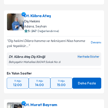
Dt. Kübra Ateş
Diş Hekimi
Adana
, Seyhan
5
(
247
Değerlendirme)
Diş hekimi Dilara hanıma ve teknisyeni Nisa hanıma
Devamı
çok teşekkür...
Dt. Kübra Ateş Diş Kliniği
Haritada Göster
Bahçeşehir Mahallesi 86049 Sokak No :6
En Yakın Saatler
11 Ağu
11 Ağu
11 Ağu
Daha Fazla
12:00
14:00
15:00
Dt. Murat Bayram