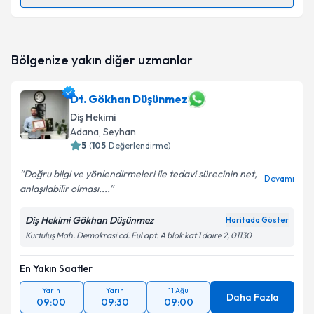
Randevu Takvimi Talebi
Dt. Melis Kızak
için randevu takvimi talebi oluşturun.
Bölgenize yakın diğer uzmanlar
Size bu uzmandan randevu almanız için bir takvim
hazırlandığında e-posta ile bilgilendireceğiz.
Dt. Gökhan Düşünmez
E-posta Adresiniz
Diş Hekimi
Adana
, Seyhan
5
(
105
Değerlendirme)
Kişisel verilerimin işlenmesine ilişkin
Aydınlatma
Doğru bilgi ve yönlendirmeleri ile tedavi sürecinin net,
Devamı
Metni
'ni okudum ve kişisel verilerimin belirtilen
anlaşılabilir olması....
kapsamda işlenmesini kabul ediyorum.
Diş Hekimi Gökhan Düşünmez
Haritada Göster
Kurtuluş Mah. Demokrasi cd. Ful apt. A blok kat 1 daire 2, 01130
Takvim Talebini Gönder
En Yakın Saatler
Yarın
Yarın
11 Ağu
Daha Fazla
09:00
09:30
09:00