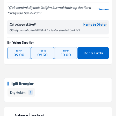
Çok samimi diyalok iletişim kurmaktadır eş dostlara
Devamı
tavsiyede bulunurum
Dt. Merve Bilimli
Haritada Göster
Güzelyalı mahallesi 81118 sk incievler sitesi a1 blok 1/2
En Yakın Saatler
Yarın
Yarın
Yarın
Daha Fazla
09:00
09:30
10:00
İlgili Branşlar
Diş Hekimi
1
Adana İlçeleri