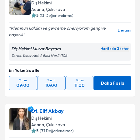
Diş Hekimi
Adana
, Çukurova
5
(
13
Değerlendirme)
Memnun kaldım ve çevreme öneriyorum genç ve
Devamı
başarılı
Diş Hekimi Murat Bayram
Haritada Göster
Toros, Yener Apt. A Blok No: 2 /106
En Yakın Saatler
Yarın
Yarın
Yarın
Daha Fazla
09:00
10:00
11:00
Dt. Elif Akbay
Diş Hekimi
Adana
, Çukurova
5
(
71
Değerlendirme)