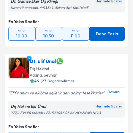
Dt. Gamze Eker Diş Kliniği
Haritada Göster
Kiremithane Mah. 4413 Sok. Akkurt Apt. Kat:1 No:3
En Yakın Saatler
Yarın
Yarın
Yarın
Daha Fazla
10:00
10:30
11:00
Dt. Elif Ünal
Diş Hekimi
Adana
, Seyhan
4.9
(
27
Değerlendirme)
Devamı
Elif hanım ve ekibine ilgilerinden dolayı teşekkürler
Diş Hekimi Elif Ünal
Haritada Göster
YEŞİLEVLER MAHALLESİ 52005 SOKAK NO:2 KAPI NO:3
En Yakın Saatler