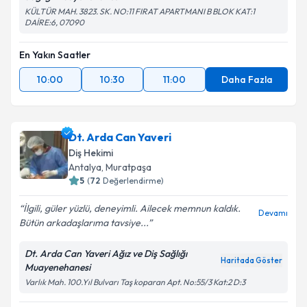
KÜLTÜR MAH. 3823. SK. NO:11 FIRAT APARTMANI B BLOK KAT:1
DAİRE:6, 07090
En Yakın Saatler
10:00
10:30
11:00
Daha Fazla
Dt. Arda Can Yaveri
Diş Hekimi
Antalya
, Muratpaşa
5
(
72
Değerlendirme)
İlgili, güler yüzlü, deneyimli. Ailecek memnun kaldık.
Devamı
Bütün arkadaşlarıma tavsiye...
Dt. Arda Can Yaveri Ağız ve Diş Sağlığı
Haritada Göster
Muayenehanesi
Varlık Mah. 100.Yıl Bulvarı Taş koparan Apt. No:55/3 Kat:2 D:3