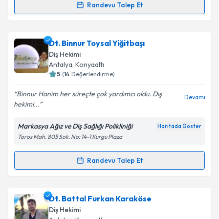
Randevu Talep Et
Randevu Takvimi Talebi
Takvim Talebini Gönder
Dr. Dt. Ezgi Çakır
için randevu takvimi talebi
Dt. Binnur Toysal Yiğitbaşı
oluşturun. Size bu uzmandan randevu almanız için bir
Diş Hekimi
takvim hazırlandığında e-posta ile bilgilendireceğiz.
Antalya
, Konyaaltı
5
(
14
Değerlendirme)
E-posta Adresiniz
Binnur Hanim her süreçte çok yardımcı oldu. Dış
Devamı
hekimi...
Markasya Ağız ve Diş Sağlığı Polikliniği
Haritada Göster
Kişisel verilerimin işlenmesine ilişkin
Aydınlatma
Toros Mah. 805 Sok. No: 14-1 Kurgu Plaza
Metni
'ni okudum ve kişisel verilerimin belirtilen
kapsamda işlenmesini kabul ediyorum.
Randevu Talep Et
Randevu Takvimi Talebi
Takvim Talebini Gönder
Dt. Binnur Toysal Yiğitbaşı
için randevu takvimi
Dt. Battal Furkan Karaköse
talebi oluşturun. Size bu uzmandan randevu almanız
Diş Hekimi
için bir takvim hazırlandığında e-posta ile