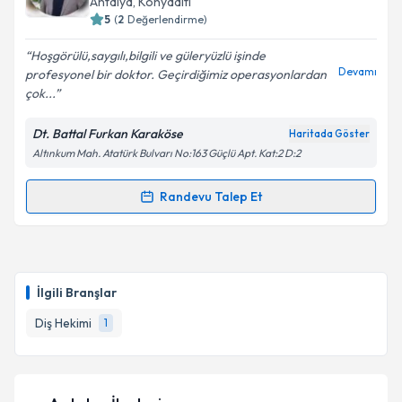
Antalya
, Konyaaltı
bilgilendireceğiz.
5
(
2
Değerlendirme)
E-posta Adresiniz
Hoşgörülü,saygılı,bilgili ve güleryüzlü işinde
Devamı
profesyonel bir doktor. Geçirdiğimiz operasyonlardan
çok...
Dt. Battal Furkan Karaköse
Haritada Göster
Kişisel verilerimin işlenmesine ilişkin
Aydınlatma
Altınkum Mah. Atatürk Bulvarı No:163 Güçlü Apt. Kat:2 D:2
Metni
'ni okudum ve kişisel verilerimin belirtilen
kapsamda işlenmesini kabul ediyorum.
Randevu Talep Et
Randevu Takvimi Talebi
Takvim Talebini Gönder
Dt. Battal Furkan Karaköse
için randevu takvimi
talebi oluşturun. Size bu uzmandan randevu almanız
İlgili Branşlar
için bir takvim hazırlandığında e-posta ile
bilgilendireceğiz.
Diş Hekimi
1
E-posta Adresiniz