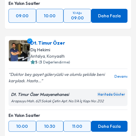
En Yakın Saatler
10 Ağu
09:00
10:00
Daha Fazla
09:00
Dt. Timur Özer
Diş Hekimi
Antalya
, Konyaaltı
5
(
3
Değerlendirme)
Doktor bey gayet güleryüzlü ve olumlu şekilde beni
Devamı
karşıladı. Hasta...
Dt. Timur Özer Muayenehanesi
Haritada Göster
Arapsuyu Mah. 621 Sokak Çetin Apt. No:1/A İç Kapı No: Z02
En Yakın Saatler
10:00
10:30
11:00
Daha Fazla