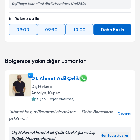
Yeşilbayır Mahallesi Atatürk caddesi No:128/A
En Yakın Saatler
09:00
09:30
10:00
Daha Fazla
Bölgenize yakın diğer uzmanlar
Dt. Ahmet Adil Çelik
Diş Hekimi
Antalya
, Kepez
5
(
75
Değerlendirme)
Ahmet bey, mükemmel bir doktor. . . Daha öncesinde
Devamı
çekilsin...
Diş Hekimi Ahmet Adil Çelik Özel Ağız ve Diş
Haritada Göster
Sağlığı Muayenehanesi