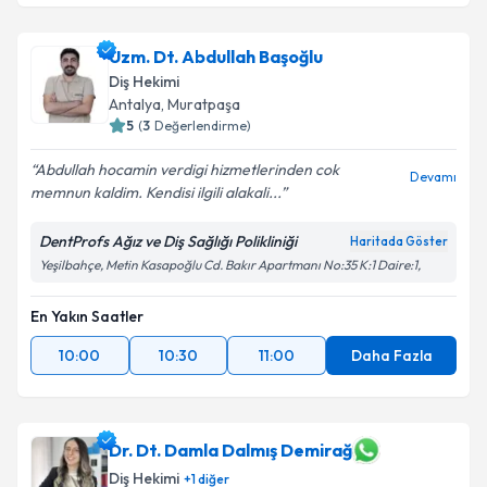
Uzm. Dt. Abdullah Başoğlu
Diş Hekimi
Antalya
, Muratpaşa
5
(
3
Değerlendirme)
Abdullah hocamin verdigi hizmetlerinden cok
Devamı
memnun kaldim. Kendisi ilgili alakali...
DentProfs Ağız ve Diş Sağlığı Polikliniği
Haritada Göster
Yeşilbahçe, Metin Kasapoğlu Cd. Bakır Apartmanı No:35 K:1 Daire:1,
En Yakın Saatler
10:00
10:30
11:00
Daha Fazla
Dr. Dt. Damla Dalmış Demirağ
Diş Hekimi
+
1
diğer