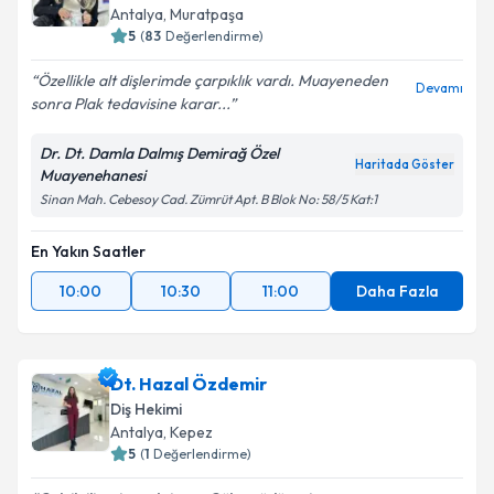
Antalya
, Muratpaşa
5
(
83
Değerlendirme)
Özellikle alt dişlerimde çarpıklık vardı. Muayeneden
Devamı
sonra Plak tedavisine karar...
Dr. Dt. Damla Dalmış Demirağ Özel
Haritada Göster
Muayenehanesi
Sinan Mah. Cebesoy Cad. Zümrüt Apt. B Blok No: 58/5 Kat:1
En Yakın Saatler
10:00
10:30
11:00
Daha Fazla
Dt. Hazal Özdemir
Diş Hekimi
Antalya
, Kepez
5
(
1
Değerlendirme)