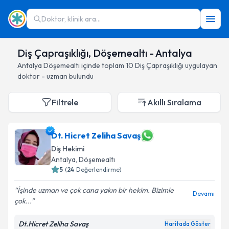
Doktor, klinik ara...
Diş Çapraşıklığı, Döşemealtı - Antalya
Antalya
Döşemealtı
içinde toplam
10
Diş Çapraşıklığı
uygulayan
doktor - uzman bulundu
Filtrele
Akıllı Sıralama
Dt. Hicret Zeliha Savaş
Diş Hekimi
Antalya
, Döşemealtı
5
(
24
Değerlendirme)
İşinde uzman ve çok cana yakın bir hekim. Bizimle
Devamı
çok...
Dt.Hicret Zeliha Savaş
Haritada Göster