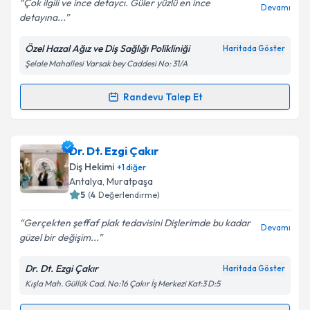
Çok ilgili ve ince detaycı. Güler yüzlü en ince
Devamı
detayına...
Özel Hazal Ağız ve Diş Sağlığı Polikliniği
Haritada Göster
Şelale Mahallesi Varsak bey Caddesi No: 31/A
Randevu Talep Et
Randevu Takvimi Talebi
Dt. Hazal Özdemir
için randevu takvimi talebi
Dr. Dt. Ezgi Çakır
oluşturun. Size bu uzmandan randevu almanız için bir
Diş Hekimi
+
1
diğer
takvim hazırlandığında e-posta ile bilgilendireceğiz.
Antalya
, Muratpaşa
5
(
4
Değerlendirme)
E-posta Adresiniz
Gerçekten şeffaf plak tedavisini Dişlerimde bu kadar
Devamı
güzel bir değişim...
Dr. Dt. Ezgi Çakır
Haritada Göster
Kişisel verilerimin işlenmesine ilişkin
Aydınlatma
Kışla Mah. Güllük Cad. No:16 Çakır İş Merkezi Kat:3 D:5
Metni
'ni okudum ve kişisel verilerimin belirtilen
kapsamda işlenmesini kabul ediyorum.