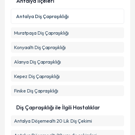
Antalya İlçeleri
Kişisel verilerimin işlenmesine ilişkin
Aydınlatma
Antalya
Diş Çapraşıklığı
Metni
'ni okudum ve kişisel verilerimin belirtilen
kapsamda işlenmesini kabul ediyorum.
Muratpaşa
Diş Çapraşıklığı
Takvim Talebini Gönder
Konyaaltı
Diş Çapraşıklığı
Alanya
Diş Çapraşıklığı
Kepez
Diş Çapraşıklığı
Finike
Diş Çapraşıklığı
Diş Çapraşıklığı ile İlgili Hastalıklar
Antalya Döşemealtı 20 Lik Diş Çekimi