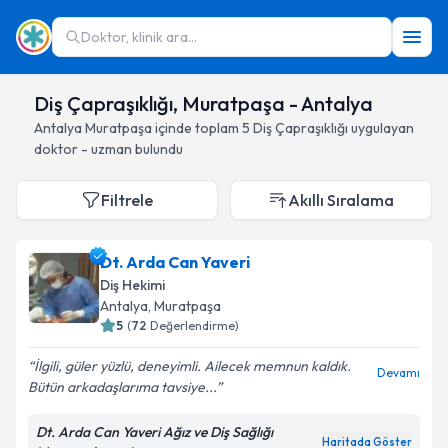
Doktor, klinik ara...
Diş Çapraşıklığı, Muratpaşa - Antalya
Antalya
Muratpaşa
içinde toplam
5
Diş Çapraşıklığı
uygulayan
doktor - uzman bulundu
Filtrele
Akıllı Sıralama
Dt. Arda Can Yaveri
Diş Hekimi
Antalya
, Muratpaşa
5
(
72
Değerlendirme)
İlgili, güler yüzlü, deneyimli. Ailecek memnun kaldık.
Devamı
Bütün arkadaşlarıma tavsiye...
Dt. Arda Can Yaveri Ağız ve Diş Sağlığı
Haritada Göster