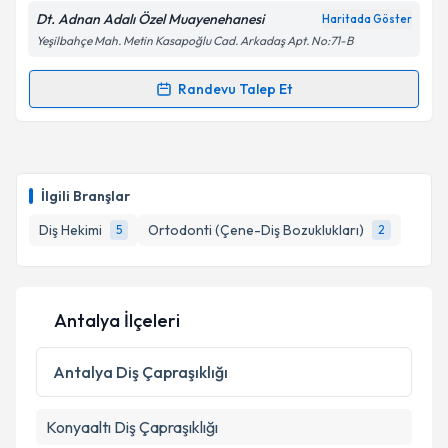
Dt. Adnan Adalı Özel Muayenehanesi
Haritada Göster
Yeşilbahçe Mah. Metin Kasapoğlu Cad. Arkadaş Apt. No:71-B
Kişisel verilerimin işlenmesine ilişkin
Aydınlatma
Randevu Talep Et
Randevu Takvimi Talebi
Metni
'ni okudum ve kişisel verilerimin belirtilen
kapsamda işlenmesini kabul ediyorum.
Dt. Adnan Adalı
için randevu takvimi talebi oluşturun.
Size bu uzmandan randevu almanız için bir takvim
Takvim Talebini Gönder
İlgili Branşlar
hazırlandığında e-posta ile bilgilendireceğiz.
Diş Hekimi
Ortodonti (Çene-Diş Bozuklukları)
5
2
E-posta Adresiniz
Antalya İlçeleri
Kişisel verilerimin işlenmesine ilişkin
Aydınlatma
Metni
'ni okudum ve kişisel verilerimin belirtilen
Antalya
Diş Çapraşıklığı
kapsamda işlenmesini kabul ediyorum.
Konyaaltı
Diş Çapraşıklığı
Takvim Talebini Gönder