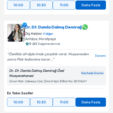
10:00
10:30
11:00
Daha Fazla
Dr. Dt. Damla Dalmış Demirağ
Diş Hekimi
+
1
diğer
Antalya
, Muratpaşa
5
(
83
Değerlendirme)
Özellikle alt dişlerimde çarpıklık vardı. Muayeneden
Devamı
sonra Plak tedavisine karar...
Dr. Dt. Damla Dalmış Demirağ Özel
Haritada Göster
Muayenehanesi
Sinan Mah. Cebesoy Cad. Zümrüt Apt. B Blok No: 58/5 Kat:1
En Yakın Saatler
10:00
10:30
11:00
Daha Fazla