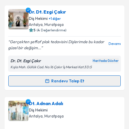
Dr. Dt. Ezgi Çakır
Diş Hekimi
+
1
diğer
Antalya
, Muratpaşa
5
(
4
Değerlendirme)
Gerçekten şeffaf plak tedavisini Dişlerimde bu kadar
Devamı
güzel bir değişim...
Dr. Dt. Ezgi Çakır
Haritada Göster
Kışla Mah. Güllük Cad. No:16 Çakır İş Merkezi Kat:3 D:5
Randevu Talep Et
Randevu Takvimi Talebi
Dr. Dt. Ezgi Çakır
için randevu takvimi talebi
Dt. Adnan Adalı
oluşturun. Size bu uzmandan randevu almanız için bir
Diş Hekimi
takvim hazırlandığında e-posta ile bilgilendireceğiz.
Antalya
, Muratpaşa
E-posta Adresiniz