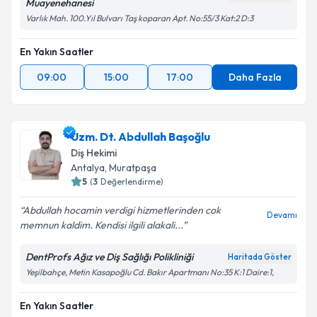
Muayenehanesi
Varlık Mah. 100.Yıl Bulvarı Taş koparan Apt. No:55/3 Kat:2 D:3
En Yakın Saatler
09:00
15:00
17:00
Daha Fazla
Uzm. Dt. Abdullah Başoğlu
Diş Hekimi
Antalya
, Muratpaşa
5
(
3
Değerlendirme)
Abdullah hocamin verdigi hizmetlerinden cok
Devamı
memnun kaldim. Kendisi ilgili alakali...
DentProfs Ağız ve Diş Sağlığı Polikliniği
Haritada Göster
Yeşilbahçe, Metin Kasapoğlu Cd. Bakır Apartmanı No:35 K:1 Daire:1,
En Yakın Saatler