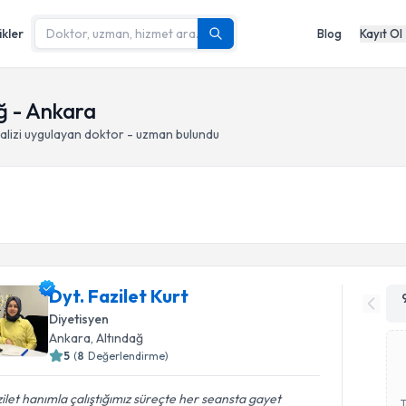
ikler
Blog
Kayıt Ol
ağ - Ankara
lizi
uygulayan doktor - uzman bulundu
Dyt. Fazilet Kurt
Diyetisyen
Ankara
, Altındağ
5
(
8
Değerlendirme)
ilet hanımla çalıştığımız süreçte her seansta gayet