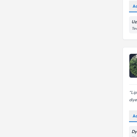
A
Uz
Tev
Lip
diye
A
Dy