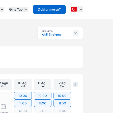
Giriş Yap
Doktor musun?
Sıralama
Akıllı Sıralama
9 Ağu
10 Ağu
11 Ağu
12 Ağu
Paz
Pzt
Sal
Çar
10:00
10:00
10:00
11:00
11:00
11:00
12:00
12:00
12:00
Takvim