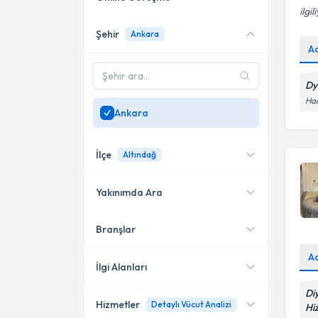
ilgil
Şehir
Ankara
Online danışmanlık sunan
A
uzmanları göster
Sadece
Ankara
bölgesinde
Dyt
uzman ara
Hac
Ankara
İlçe
Altındağ
Yakınımda Ara
Branşlar
Konumuma yakın uzmanları
Çankaya
göster
A
Yenimahalle
İlgi Alanları
Di
Etimesgut
Hizmetler
Detaylı Vücut Analizi
Hi
Diyetisyen