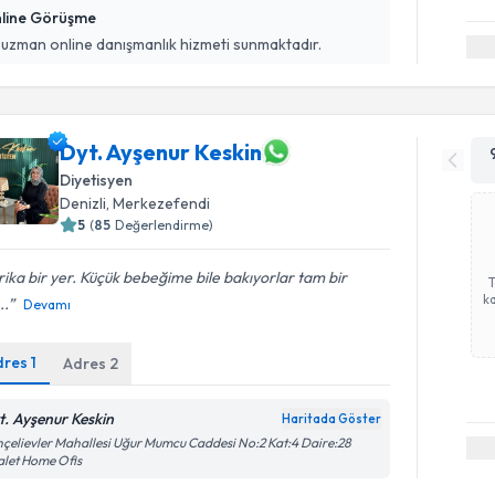
line Görüşme
 uzman online danışmanlık hizmeti sunmaktadır.
Dyt. Ayşenur Keskin
Diyetisyen
Denizli
, Merkezefendi
5
(
85
Değerlendirme)
ika bir yer. Küçük bebeğime bile bakıyorlar tam bir
ka
..
Devamı
dres
1
Adres
2
t. Ayşenur Keskin
Haritada Göster
çelievler Mahallesi Uğur Mumcu Caddesi No:2 Kat:4 Daire:28
let Home Ofis