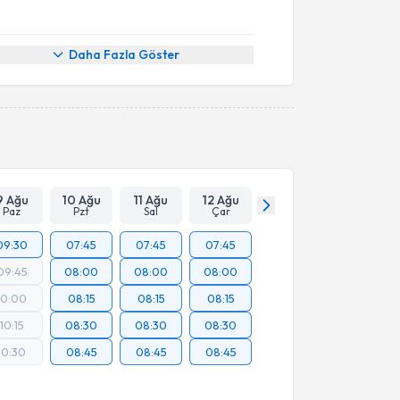
Daha Fazla Göster
9 Ağu
10 Ağu
11 Ağu
12 Ağu
Paz
Pzt
Sal
Çar
09:30
07:45
07:45
07:45
09:45
08:00
08:00
08:00
10:00
08:15
08:15
08:15
10:15
08:30
08:30
08:30
10:30
08:45
08:45
08:45