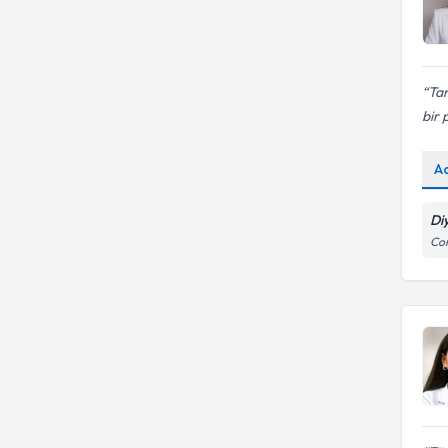
Ta
bir 
A
Di
Con