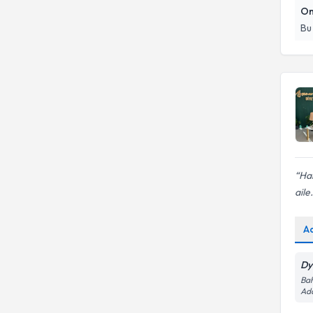
Beslenme
On
Fonksiyonel Beslenme
Bu
Har
aile.
A
Dy
Bah
Ada