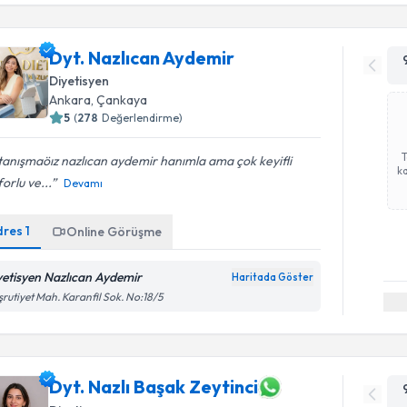
Dyt. Nazlıcan Aydemir
Diyetisyen
Ankara
, Çankaya
5
(
278
Değerlendirme)
 tanışmaöız nazlıcan aydemir hanımla ama çok keyifli
ka
orlu ve...
Devamı
dres
1
Online Görüşme
yetisyen Nazlıcan Aydemir
Haritada Göster
rutiyet Mah. Karanfil Sok. No:18/5
Dyt. Nazlı Başak Zeytinci