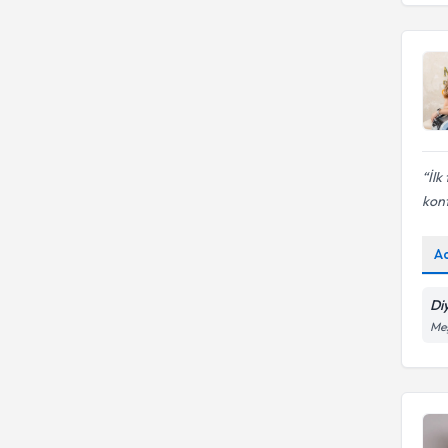
İlk
konf
A
Di
Meş