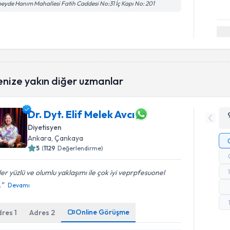
eyde Hanım Mahallesi Fatih Caddesi No:31 İç Kapı No: 201
enize yakın diğer uzmanlar
Dr. Dyt. Elif Melek Avcı
Diyetisyen
Ankara
, Çankaya
5
(
1129
Değerlendirme)
er yüzlü ve olumlu yaklaşımı ile çok iyi veprpfesuonel
.
Devamı
Online Görüşme
dres
1
Adres
2