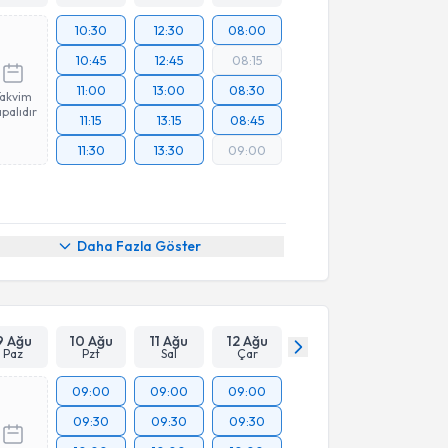
10:30
12:30
08:00
10:45
12:45
08:15
11:00
13:00
08:30
Takvim
palıdır
11:15
13:15
08:45
11:30
13:30
09:00
Daha Fazla Göster
9 Ağu
10 Ağu
11 Ağu
12 Ağu
Paz
Pzt
Sal
Çar
09:00
09:00
09:00
09:30
09:30
09:30