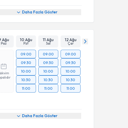
Daha Fazla Göster
9 Ağu
10 Ağu
11 Ağu
12 Ağu
Paz
Pzt
Sal
Çar
09:00
09:00
09:00
09:30
09:30
09:30
10:00
10:00
10:00
Takvim
palıdır
10:30
10:30
10:30
11:00
11:00
11:00
Daha Fazla Göster