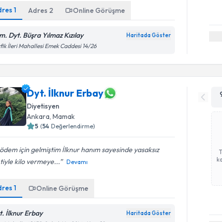
dres
1
Adres
2
Online Görüşme
m. Dyt. Büşra Yılmaz Kızılay
Haritada Göster
fik İleri Mahallesi Emek Caddesi 14/26
Dyt. İlknur Erbay
Diyetisyen
Ankara
, Mamak
5
(
54
Değerlendirme)
ödem için gelmiştim İlknur hanım sayesinde yasaksız
ka
tiyle kilo vermeye...
Devamı
dres
1
Online Görüşme
t. İlknur Erbay
Haritada Göster