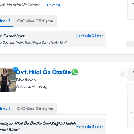
ka
iydi. Hazırladığı listeler...
Devamı
dres
1
Online Görüşme
. Fazilet Kurt
Haritada Göster
ı Bayram Mah. Talat Paşa Bulv. No:4 / 10 -1
Dyt. Hilal Öz Özsüle
Diyetisyen
Ankara
, Altındağ
dres
1
Online Görüşme
ka
yetisyen Hilal Öz Özsüle Özel Sağlık Meslek
Haritada Göster
zmet Birimi