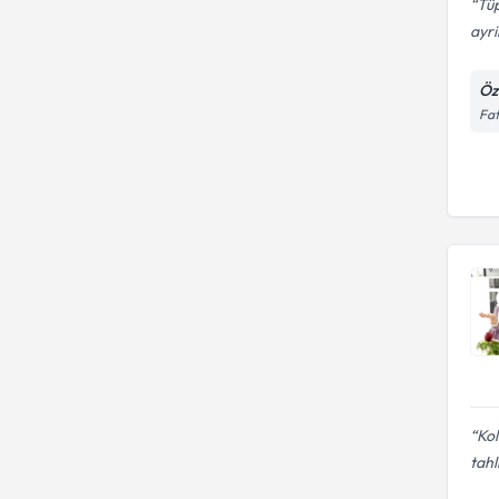
Tü
ayri
Öz
Fat
Kol
tahl