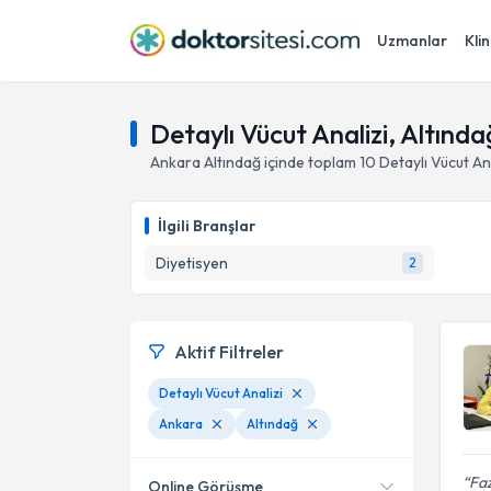
Uzmanlar
Klin
Detaylı Vücut Analizi, Altınd
Ankara
Altındağ
içinde toplam
10
Detaylı Vücut Ana
İlgili Branşlar
Diyetisyen
2
Aktif Filtreler
Detaylı Vücut Analizi
Ankara
Altındağ
Faz
Online Görüşme