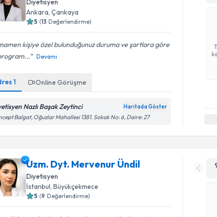
Diyetisyen
Ankara
, Çankaya
5
(
13
Değerlendirme)
mamen kişiye özel bulunduğunuz duruma ve şartlara göre
ka
program...
Devamı
dres
1
Online Görüşme
yetisyen Nazlı Başak Zeytinci
Haritada Göster
cept Balgat, Oğuzlar Mahallesi 1381. Sokak No: 6, Daire: 27
Uzm. Dyt. Mervenur Ündil
Diyetisyen
İstanbul
, Büyükçekmece
5
(
9
Değerlendirme)