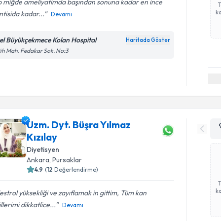
p miğde ameliyatimda başından sonuna kadar en ince
ka
ntisida kadar...
Devamı
el Büyükçekmece Kolan Hospital
Haritada Göster
ih Mah. Fedakar Sok. No:3
Uzm. Dyt. Büşra Yılmaz
Kızılay
Diyetisyen
Ankara
, Pursaklar
4.9
(
12
Değerlendirme)
ka
estrol yüksekliği ve zayıflamak in gittim, Tüm kan
illerimi dikkatlice...
Devamı