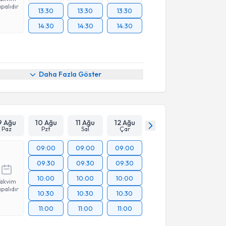
palıdır
13:30
13:30
13:30
14:30
14:30
14:30
Daha Fazla Göster
9 Ağu
10 Ağu
11 Ağu
12 Ağu
Paz
Pzt
Sal
Çar
09:00
09:00
09:00
09:30
09:30
09:30
10:00
10:00
10:00
Takvim
palıdır
10:30
10:30
10:30
11:00
11:00
11:00