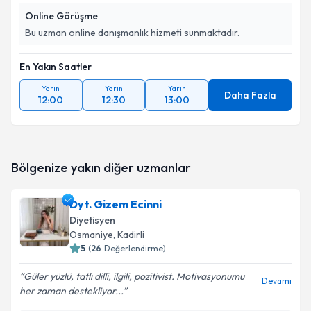
Online Görüşme
Bu uzman online danışmanlık hizmeti sunmaktadır.
En Yakın Saatler
Yarın
Yarın
Yarın
Daha Fazla
12:00
12:30
13:00
Bölgenize yakın diğer uzmanlar
Dyt. Gizem Ecinni
Diyetisyen
Osmaniye
, Kadirli
5
(
26
Değerlendirme)
Güler yüzlü, tatlı dilli, ilgili, pozitivist. Motivasyonumu
Devamı
her zaman destekliyor...