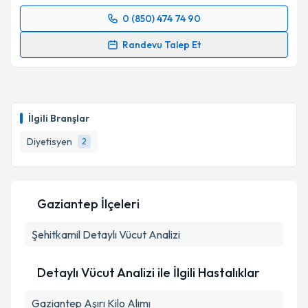
0 (850) 474 74 90
Randevu Takvimi Talebi
Randevu Talep Et
Dyt. Utku Gönen
için randevu takvimi talebi
oluşturun. Size bu uzmandan randevu almanız için bir
takvim hazırlandığında e-posta ile bilgilendireceğiz.
İlgili Branşlar
E-posta Adresiniz
Diyetisyen
2
Kişisel verilerimin işlenmesine ilişkin
Aydınlatma
Gaziantep İlçeleri
Metni
'ni okudum ve kişisel verilerimin belirtilen
kapsamda işlenmesini kabul ediyorum.
Şehitkamil
Detaylı Vücut Analizi
Takvim Talebini Gönder
Detaylı Vücut Analizi ile İlgili Hastalıklar
Gaziantep Aşırı Kilo Alımı