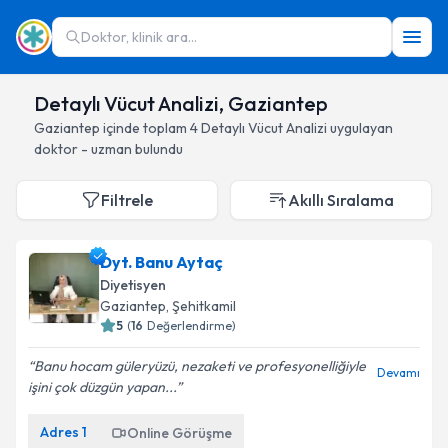
Doktor, klinik ara...
Detaylı Vücut Analizi, Gaziantep
Gaziantep
içinde toplam
4
Detaylı Vücut Analizi
uygulayan
doktor - uzman bulundu
Filtrele
Akıllı Sıralama
Dyt. Banu Aytaç
Diyetisyen
Gaziantep
, Şehitkamil
5
(
16
Değerlendirme)
Banu hocam güleryüzü, nezaketi ve profesyonelliğiyle
Devamı
işini çok düzgün yapan...
Adres
1
Online Görüşme