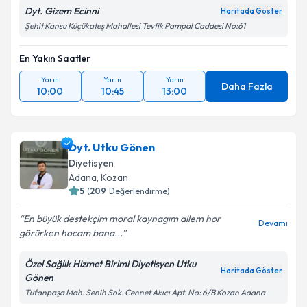
Dyt. Gizem Ecinni
Haritada Göster
Şehit Kansu Küçükateş Mahallesi Tevfik Pampal Caddesi No:61
En Yakın Saatler
Yarın
Yarın
Yarın
Daha Fazla
10:00
10:45
13:00
Dyt. Utku Gönen
Diyetisyen
Adana
, Kozan
5
(
209
Değerlendirme)
En büyük destekçim moral kaynagım ailem hor
Devamı
görürken hocam bana...
Özel Sağlık Hizmet Birimi Diyetisyen Utku
Haritada Göster
Gönen
​Tufanpaşa Mah. Senih Sok. Cennet Akıcı Apt. No: 6/B Kozan Adana