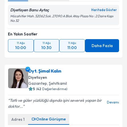
Diyetisyen Banu Aytaç
Haritada Göster
Mücahitler Mah. 52062 Sok. 27090 A Blok Atay Plaza No : 2 Daire Kapı
No 32
En Yakın Saatler
11 Ağu
11 Ağu
11 Ağu
Daha Fazla
10:00
10:30
11:00
Dyt. Şimal Kalın
Diyetisyen
Gaziantep
, Şehitkamil
5
(
42
Değerlendirme)
Tatlı ve güler yüzlülüğü dışında işini severek yapan bir
Devamı
doktor...
Online Görüşme
Adres
1