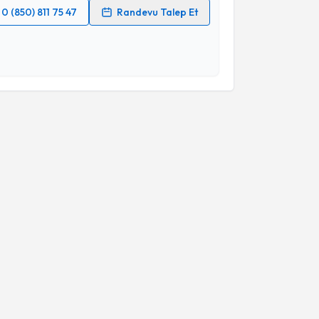
0 (850) 811 75 47
Randevu Talep Et
 verilerimin işlenmesine ilişkin
Aydınlatma Metni
'ni
 ve kişisel verilerimin belirtilen kapsamda
esini kabul ediyorum.
Takvim Talebini Gönder