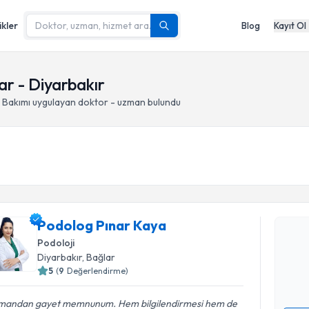
ikler
Blog
Kayıt Ol
r - Diyarbakır
 Bakımı
uygulayan doktor - uzman bulundu
Randevu T
Podolog P
Podolog Pınar Kaya
bu uzmandan
Podoloji
posta ile bi
Diyarbakır
, Bağlar
5
(
9
Değerlendirme)
E-posta Ad
mandan gayet memnunum. Hem bilgilendirmesi hem de