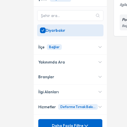
ilgi
Po
Bağ
Diyarbakır
İlçe
Bağlar
Yakınımda Ara
Branşlar
Konumuma yakın uzmanları
Bağlar
göster
İlgi Alanları
Hizmetler
Deforme Tırnak Bakımı
Podoloji
Mezuniyet
3TO Tırnak Teli Uygulaması
Daha Fazla Filtre