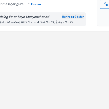
lenmesi çok güzel....
Devamı
Kişisel
okudum
dolog Pınar Kaya Muayenehanesi
Haritada Göster
işlenm
cılar Mahallesi, 1205. Sokak, A Blok No: 8A, İç Kapı No: 25