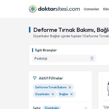
Uzmanlar
Klin
Deforme Tırnak Bakımı, Bağla
Diyarbakır
Bağlar
içinde toplam
1
Deforme Tırnak
İlgili Branşlar
Podoloji
1
Aktif Filtreler
Deforme Tırnak Bakımı
Diyarbakır
Bağlar
Uz
Şehir
Diyarbakır