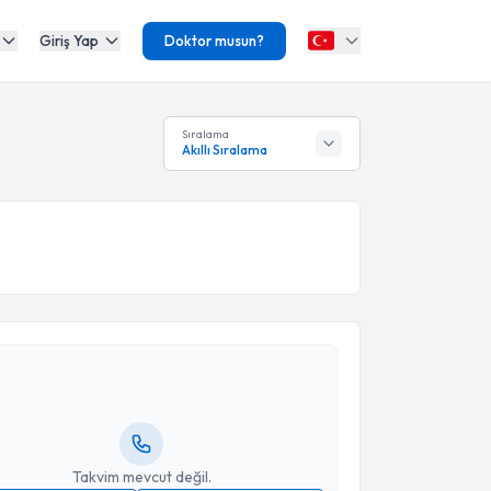
Giriş Yap
Doktor musun?
Sıralama
Akıllı Sıralama
akvimi Talebi
ınar Kaya
için randevu takvimi talebi oluşturun. Size
 randevu almanız için bir takvim hazırlandığında e-
lgilendireceğiz.
resiniz
Takvim mevcut değil.