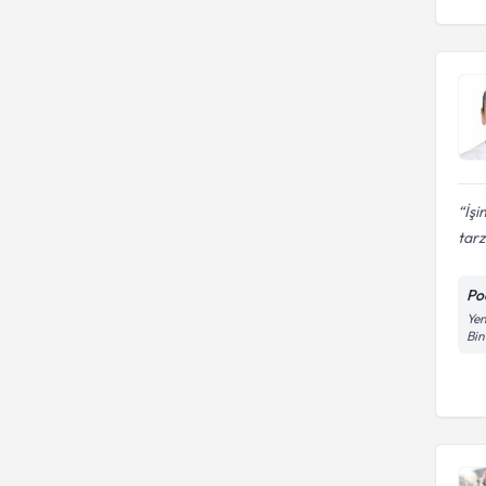
Sporcularda ayak bakımı
Medikal Ayak Bakım
BIRUNI UNIVERSITESI
Çatlak Topuk Bakımı
Nasır Tedavisi
GAZI ÜNIVERSITESI
Ayak sağlığı
Gelişim Üniversitesi
HAMBURG UNIVERSITESI
İş
tarz
Po
Yen
Bin