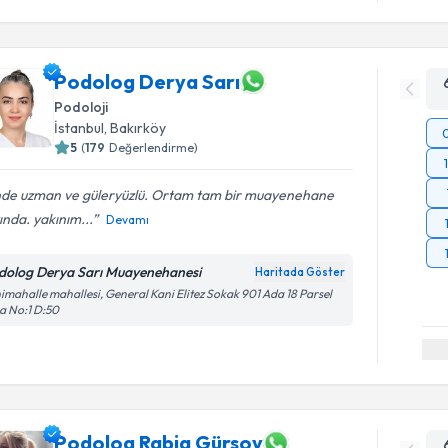
Podolog Derya Sarı
Podoloji
İstanbul
,
Bakırköy
5
(
179
Değerlendirme)
inde uzman ve güleryüzlü. Ortam tam bir muayenehane
ında. yakınım...
Devamı
dolog Derya Sarı Muayenehanesi
Haritada Göster
imahalle mahallesi, General Kani Elitez Sokak 901 Ada 18 Parsel
a No:1 D:50
Podolog Rabia Gürsoy