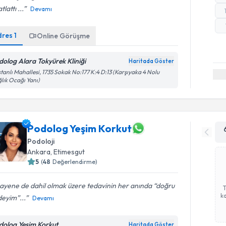
tlattı ...
Devamı
dres
1
Online Görüşme
dolog Alara Tokyürek Kliniği
Haritada Göster
tanlı Mahallesi, 1735 Sokak No:177 K:4 D:13 (Karşıyaka 4 Nolu
lık Ocağı Yanı)
Podolog Yeşim Korkut
Podoloji
Ankara
,
Etimesgut
5
(
48
Değerlendirme)
ayene de dahil olmak üzere tedavinin her anında “doğru
ka
eyim”...
Devamı
dolog Yeşim Korkut
Haritada Göster