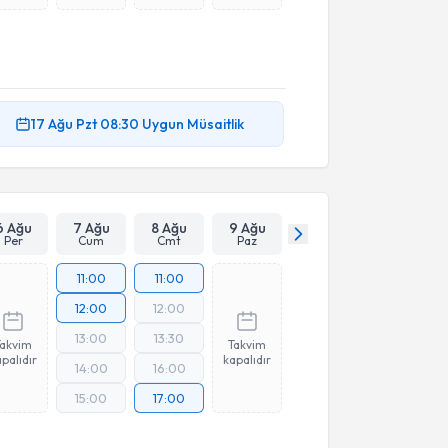
17 Ağu
Pzt
08:30
Uygun Müsaitlik
6 Ağu
7 Ağu
8 Ağu
9 Ağu
Per
Cum
Cmt
Paz
11:00
11:00
12:00
12:00
13:00
13:30
Takvim
Takvim
palıdır
kapalıdır
14:00
16:00
15:00
17:00