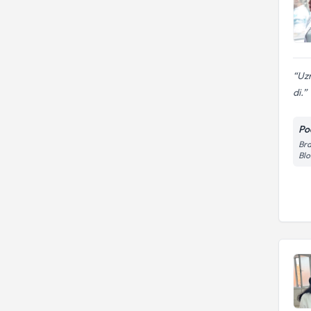
Uzm
di.
Po
Bra
Blo