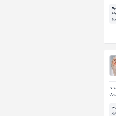
Po
Me
San
Cem
davr
Po
Kül