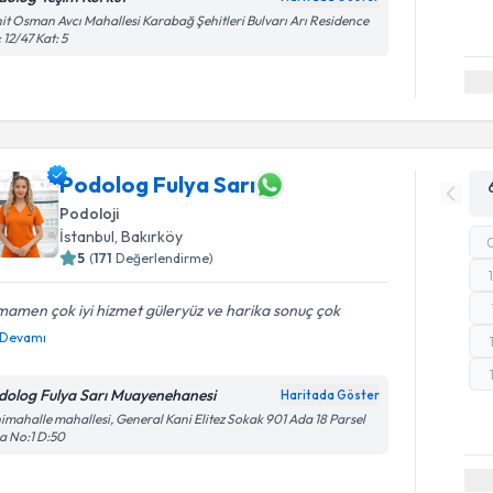
it Osman Avcı Mahallesi Karabağ Şehitleri Bulvarı Arı Residence
 12/47 Kat: 5
Podolog Fulya Sarı
Podoloji
İstanbul
,
Bakırköy
5
(
171
Değerlendirme)
amen çok iyi hizmet güleryüz ve harika sonuç çok
Devamı
dolog Fulya Sarı Muayenehanesi
Haritada Göster
imahalle mahallesi, General Kani Elitez Sokak 901 Ada 18 Parsel
a No:1 D:50