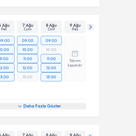
6 Ağu
7 Ağu
8 Ağu
9 Ağu
Per
Cum
Cmt
Paz
09:00
09:00
09:00
10:00
10:00
10:00
11:00
11:00
11:00
Takvim
kapalıdır
12:00
12:00
12:00
13:00
13:00
13:00
Daha Fazla Göster
6 Ağu
7 Ağu
8 Ağu
9 Ağu