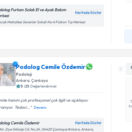
dolog Furkan Solak El ve Ayak Bakım
Haritada Göster
rkezi
cak Mahallesi Sevenler Sokak No:4 Fizikon Tıp Merkezi
Podolog Cemile Özdemir
Podoloji
Ankara
,
Çankaya
5
(
25
Değerlendirme)
ile hanım çok profesyonel çok ilgili ve açıklayıcı
ka
anıyor. Tedavi...
Devamı
dolog Cemile Özdemir
Haritada Göster
tür, Ziya Gökalp Cd. No:24, 06420 Çankaya/Ankara, Ankara,