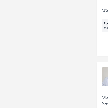
Bil
Po
Esk
Fur
başa