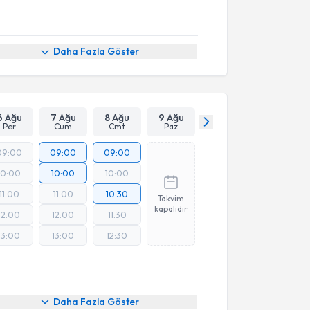
Daha Fazla Göster
6 Ağu
7 Ağu
8 Ağu
9 Ağu
Per
Cum
Cmt
Paz
09:00
09:00
09:00
10:00
10:00
10:00
11:00
11:00
10:30
Takvim
kapalıdır
12:00
12:00
11:30
13:00
13:00
12:30
Daha Fazla Göster