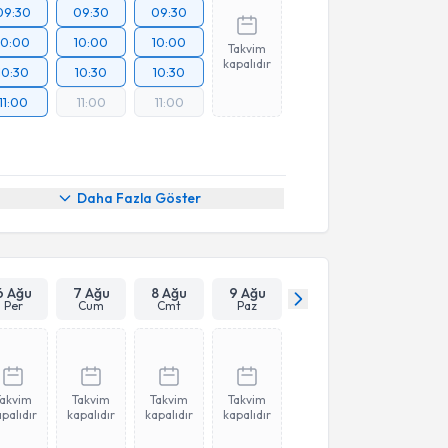
09:30
09:30
09:30
10:00
10:00
10:00
Takvim
kapalıdır
10:30
10:30
10:30
11:00
11:00
11:00
Daha Fazla Göster
6 Ağu
7 Ağu
8 Ağu
9 Ağu
Per
Cum
Cmt
Paz
Takvim
Takvim
Takvim
Takvim
palıdır
kapalıdır
kapalıdır
kapalıdır