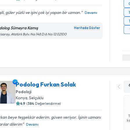
gili, güler yüzlü ve işini çok iyi yapan bir uzman.
Devamı
dolog Sümeyra Kamış
Haritada Göster
isaray, Atatürk Bulv. No:148 D:6 No:12 02100
Podolog Furkan Solak
Podoloji
Konya
,
Selçuklu
4.9
(
384
Değerlendirme)
kan beye teşşekkür ederim. güven veriyor. İşinin uzmanı
ka
rılar dilerim
Devamı