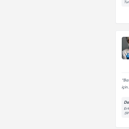
Tu
Bat
için.
Do
Ert
:59