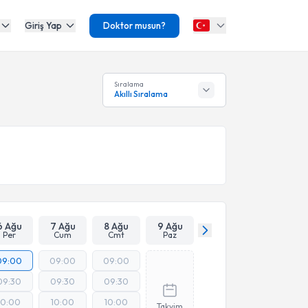
Giriş Yap
Doktor musun?
Sıralama
Akıllı Sıralama
6 Ağu
7 Ağu
8 Ağu
9 Ağu
Per
Cum
Cmt
Paz
09:00
09:00
09:00
09:30
09:30
09:30
10:00
10:00
10:00
Takvim