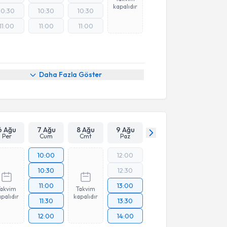
kapalıdır
10:30
10:30
10:30
11:00
11:00
11:00
Daha Fazla Göster
6 Ağu
7 Ağu
8 Ağu
9 Ağu
Per
Cum
Cmt
Paz
10:00
12:00
10:30
12:30
11:00
13:00
Takvim
Takvim
palıdır
kapalıdır
11:30
13:30
12:00
14:00