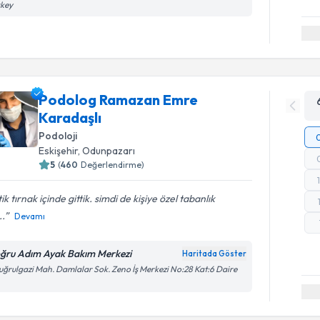
rkey
Podolog Ramazan Emre
Karadaşlı
Podoloji
Eskişehir
,
Odunpazarı
5
(
460
Değerlendirme)
ik tırnak içinde gittik. simdi de kişiye özel tabanlık
..
Devamı
ğru Adım Ayak Bakım Merkezi
Haritada Göster
uğrulgazi Mah. Damlalar Sok. Zeno İş Merkezi No:28 Kat:6 Daire