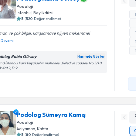
Podoloji
İstanbul
,
Beylikdüzü
5
(
520
Değerlendirme)
an ve çok bilgili. karşılamave hijyen mükemmel
Devamı
dolog Rabia Gürsoy
Haritada Göster
nd İstanbul Park Büyükşehir mahallesi ,Belediye caddesi No 5/1 B
k Kat 2, D:9
Podolog Sümeyra Kamış
Podoloji
Adıyaman
,
Kahta
5
(
80
Değerlendirme)