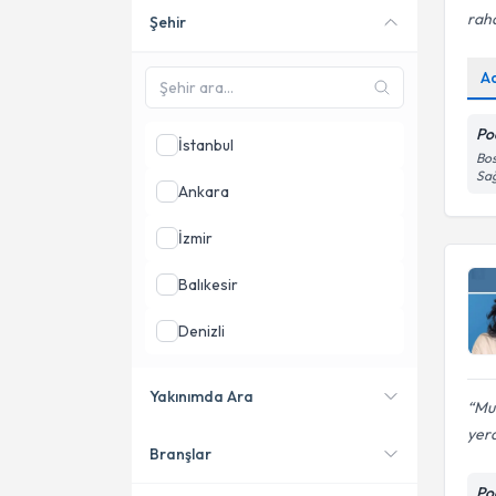
raha
Şehir
Online danışmanlık sunan
uzmanları göster
A
Po
İstanbul
Bos
Sağ
Ankara
İzmir
Balıkesir
Denizli
Düzce
Yakınımda Ara
Mu
Konya
yerd
Branşlar
Konumuma yakın uzmanları
göster
Po