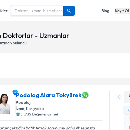
ikler
Blog
Kayıt Ol
n Doktorlar - Uzmanlar
 uzman bulundu.
Podolog Alara Tokyürek
Podoloji
İzmir
,
Karşıyaka
5
(
735
Değerlendirme)
lardır çektiğim batık tırnak sorunumu daha ilk seansta