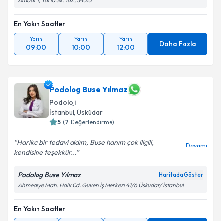
Ambarlı, Tarla Sk. 16A, 34315
En Yakın Saatler
Yarın
Yarın
Yarın
Daha Fazla
09:00
10:00
12:00
Podolog Buse Yılmaz
Podoloji
İstanbul
,
Üsküdar
5
(
7
Değerlendirme)
Harika bir tedavi aldım, Buse hanım çok iligili,
Devamı
kendisine teşekkür...
Podolog Buse Yılmaz
Haritada Göster
Ahmediye Mah. Halk Cd. Güven İş Merkezi 41/6 Üsküdar/ İstanbul
En Yakın Saatler