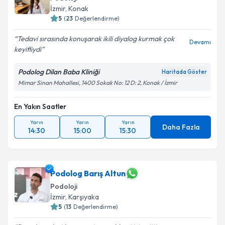
İzmir
,
Konak
5
(
23
Değerlendirme)
Tedavi sırasında konuşarak ikili diyalog kurmak çok
Devamı
keyifliydi
Podolog Dilan Baba Kliniği
Haritada Göster
Mimar Sinan Mahallesi, 1400 Sokak No: 12 D: 2, Konak / İzmir
En Yakın Saatler
Yarın
Yarın
Yarın
Daha Fazla
14:30
15:00
15:30
Podolog Barış Altun
Podoloji
İzmir
,
Karşıyaka
5
(
13
Değerlendirme)