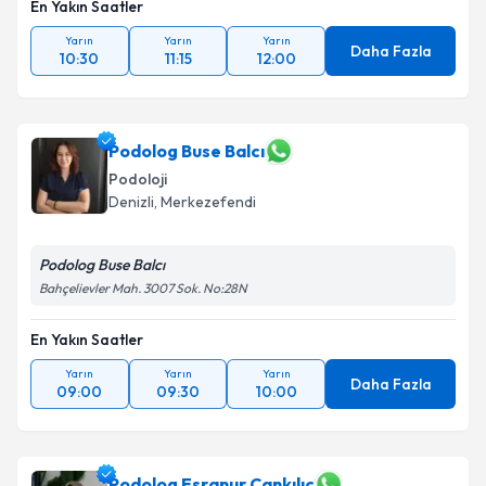
En Yakın Saatler
Yarın
Yarın
Yarın
Daha Fazla
10:30
11:15
12:00
Podolog Buse Balcı
Podoloji
Denizli
,
Merkezefendi
Podolog Buse Balcı
Bahçelievler Mah. 3007 Sok. No:28N
En Yakın Saatler
Yarın
Yarın
Yarın
Daha Fazla
09:00
09:30
10:00
Podolog Esranur Cankılıç