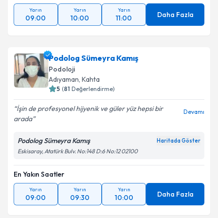
Yarın
Yarın
Yarın
Daha Fazla
09:00
10:00
11:00
Podolog Sümeyra Kamış
Podoloji
Adıyaman
,
Kahta
5
(
81
Değerlendirme)
İşin de profesyonel hijyenik ve güler yüz hepsi bir
Devamı
arada
Podolog Sümeyra Kamış
Haritada Göster
Eskisaray, Atatürk Bulv. No:148 D:6 No:12 02100
En Yakın Saatler
Yarın
Yarın
Yarın
Daha Fazla
09:00
09:30
10:00