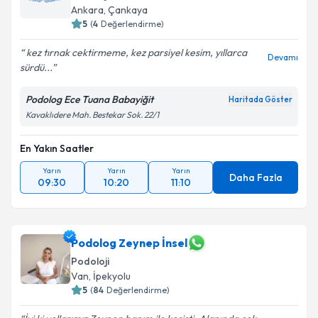
Ankara
,
Çankaya
5
(
4
Değerlendirme)
kez tırnak cektirmeme, kez parsiyel kesim, yıllarca
Devamı
sürdü...
Podolog Ece Tuana Babayiğit
Haritada Göster
Kavaklıdere Mah. Bestekar Sok. 22/1
En Yakın Saatler
Yarın
Yarın
Yarın
Daha Fazla
09:30
10:20
11:10
Podolog Zeynep İnsel
Podoloji
Van
,
İpekyolu
5
(
84
Değerlendirme)