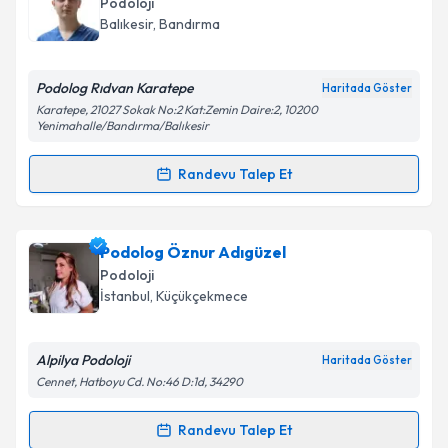
Podoloji
takvim hazırlandığında e-posta ile bilgilendireceğiz.
Balıkesir
,
Bandırma
E-posta Adresiniz
Podolog Rıdvan Karatepe
Haritada Göster
Karatepe, 21027 Sokak No:2 Kat:Zemin Daire:2, 10200
Yenimahalle/Bandırma/Balıkesir
Kişisel verilerimin işlenmesine ilişkin
Aydınlatma
Randevu Talep Et
Metni
'ni okudum ve kişisel verilerimin belirtilen
Randevu Takvimi Talebi
kapsamda işlenmesini kabul ediyorum.
Podolog Rıdvan Karatepe
için randevu takvimi
Podolog Öznur Adıgüzel
Takvim Talebini Gönder
talebi oluşturun. Size bu uzmandan randevu almanız
Podoloji
için bir takvim hazırlandığında e-posta ile
İstanbul
,
Küçükçekmece
bilgilendireceğiz.
E-posta Adresiniz
Alpilya Podoloji
Haritada Göster
Cennet, Hatboyu Cd. No:46 D:1d, 34290
Randevu Talep Et
Randevu Takvimi Talebi