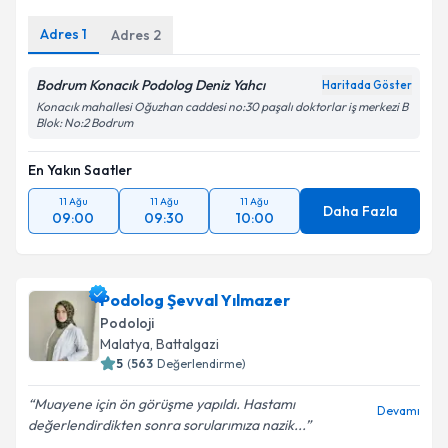
Adres
1
Adres
2
Bodrum Konacık Podolog Deniz Yahcı
Haritada Göster
Konacık mahallesi Oğuzhan caddesi no:30 paşalı doktorlar iş merkezi B
Blok: No:2 Bodrum
En Yakın Saatler
11 Ağu
11 Ağu
11 Ağu
Daha Fazla
09:00
09:30
10:00
Podolog Şevval Yılmazer
Podoloji
Malatya
,
Battalgazi
5
(
563
Değerlendirme)
Muayene için ön görüşme yapıldı. Hastamı
Devamı
değerlendirdikten sonra sorularımıza nazik...