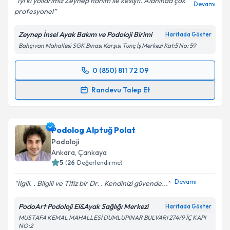
İyi ki yollarımız Zeynep hanım ile kesişti. Alanında çok
Devamı
profesyonel
Zeynep İnsel Ayak Bakım ve Podoloji Birimi
Haritada Göster
Bahçıvan Mahallesi SGK Binası Karşısı Tunç İş Merkezi Kat:5 No: 59
0 (850) 811 72 09
Randevu Takvimi Talebi
Randevu Talep Et
Podolog Zeynep İnsel
için randevu takvimi talebi
oluşturun. Size bu uzmandan randevu almanız için bir
Podolog Alptuğ Polat
takvim hazırlandığında e-posta ile bilgilendireceğiz.
Podoloji
E-posta Adresiniz
Ankara
,
Çankaya
5
(
26
Değerlendirme)
Devamı
İlgili. . Bilgili ve Titiz bir Dr. . Kendinizi güvende...
Kişisel verilerimin işlenmesine ilişkin
Aydınlatma
PodoArt Podoloji El&Ayak Sağlığı Merkezi
Haritada Göster
Metni
'ni okudum ve kişisel verilerimin belirtilen
MUSTAFA KEMAL MAHALLESİ DUMLUPINAR BULVARI 274/9 İÇ KAPI
kapsamda işlenmesini kabul ediyorum.
NO:2