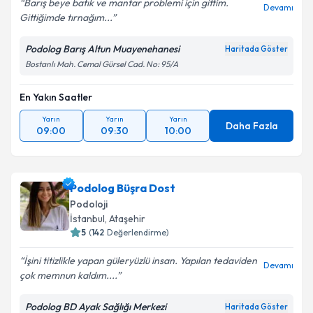
Barış beye batık ve mantar problemi için gittim.
Devamı
Gittiğimde tırnağım...
Podolog Barış Altun Muayenehanesi
Haritada Göster
Bostanlı Mah. Cemal Gürsel Cad. No: 95/A
En Yakın Saatler
Yarın
Yarın
Yarın
Daha Fazla
09:00
09:30
10:00
Podolog Büşra Dost
Podoloji
İstanbul
,
Ataşehir
5
(
142
Değerlendirme)
İşini titizlikle yapan güleryüzlü insan. Yapılan tedaviden
Devamı
çok memnun kaldım....
Podolog BD Ayak Sağlığı Merkezi
Haritada Göster