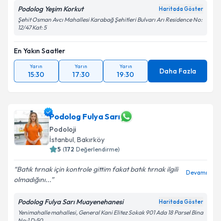
Podolog Yeşim Korkut
Haritada Göster
Şehit Osman Avcı Mahallesi Karabağ Şehitleri Bulvarı Arı Residence No:
12/47 Kat: 5
En Yakın Saatler
Yarın
Yarın
Yarın
Daha Fazla
15:30
17:30
19:30
Podolog Fulya Sarı
Podoloji
İstanbul
,
Bakırköy
5
(
172
Değerlendirme)
Batık tırnak için kontrole gittim fakat batık tırnak ilgili
Devamı
olmadığını...
Podolog Fulya Sarı Muayenehanesi
Haritada Göster
Yenimahalle mahallesi, General Kani Elitez Sokak 901 Ada 18 Parsel Bina
No:1 D:50