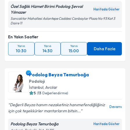
Özel Sağlık Hizmet Birimi Podolog Şevval
Haritada Göster
Yılmazer
Sancaktar Mahallesi Aslantepe Caddesi Canbaylar Plaza No 93 Kat 3
Daire 11
En Yakın Saatler
Yarın
Yarın
Yarın
Daha Fazla
10:30
14:30
15:00
Podolog Beyza Temurboğa
Podoloji
İstanbul
,
Avcılar
5
(
13
Değerlendirme)
Değerli Beyza hanım nezaketiniz hanımefendiğliğiniz
Devamı
için çok teşekkürler mantarlarım bitsin...
Podolog Beyza Temurboğa
Haritada Göster