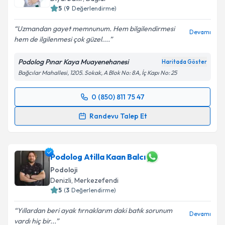
5
(
9
Değerlendirme)
Uzmandan gayet memnunum. Hem bilgilendirmesi
Devamı
hem de ilgilenmesi çok güzel....
Podolog Pınar Kaya Muayenehanesi
Haritada Göster
Bağcılar Mahallesi, 1205. Sokak, A Blok No: 8A, İç Kapı No: 25
0 (850) 811 75 47
Randevu Takvimi Talebi
Randevu Talep Et
Podolog Pınar Kaya
için randevu takvimi talebi
oluşturun. Size bu uzmandan randevu almanız için bir
takvim hazırlandığında e-posta ile bilgilendireceğiz.
Podolog Atilla Kaan Balcı
Podoloji
E-posta Adresiniz
Denizli
,
Merkezefendi
5
(
3
Değerlendirme)
Yıllardan beri ayak tırnaklarım daki batık sorunum
Devamı
vardı hiç bir...