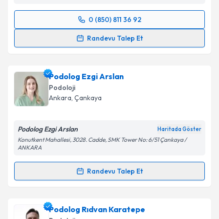
0 (850) 811 36 92
Takvim Talebini Gönder
Randevu Takvimi Talebi
Randevu Talep Et
Podolog Alptuğ Polat
için randevu takvimi talebi
oluşturun. Size bu uzmandan randevu almanız için bir
Podolog Ezgi Arslan
takvim hazırlandığında e-posta ile bilgilendireceğiz.
Podoloji
E-posta Adresiniz
Ankara
,
Çankaya
Podolog Ezgi Arslan
Haritada Göster
Konutkent Mahallesi, 3028. Cadde, SMK Tower No: 6/51 Çankaya /
Kişisel verilerimin işlenmesine ilişkin
Aydınlatma
ANKARA
Metni
'ni okudum ve kişisel verilerimin belirtilen
kapsamda işlenmesini kabul ediyorum.
Randevu Talep Et
Randevu Takvimi Talebi
Takvim Talebini Gönder
Podolog Ezgi Arslan
için randevu takvimi talebi
Podolog Rıdvan Karatepe
oluşturun. Size bu uzmandan randevu almanız için bir