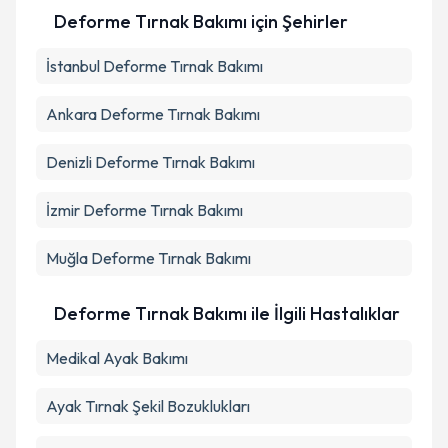
Deforme Tırnak Bakımı
için Şehirler
Kişisel verilerimin işlenmesine ilişkin
Aydınlatma
İstanbul
Metni
Deforme Tırnak Bakımı
'ni okudum ve kişisel verilerimin belirtilen
kapsamda işlenmesini kabul ediyorum.
Ankara
Deforme Tırnak Bakımı
Takvim Talebini Gönder
Denizli
Deforme Tırnak Bakımı
İzmir
Deforme Tırnak Bakımı
Muğla
Deforme Tırnak Bakımı
Deforme Tırnak Bakımı ile İlgili Hastalıklar
Medikal Ayak Bakımı
Ayak Tırnak Şekil Bozuklukları