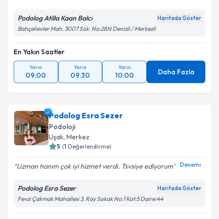
Kişisel verilerimin işlenmesine ilişkin
Aydınlatma
Metni
'ni okudum ve kişisel verilerimin belirtilen
Podolog Atilla Kaan Balcı
Haritada Göster
kapsamda işlenmesini kabul ediyorum.
Bahçelievler Mah. 3007 Sok. No:28N Denizli / Merkezli
Takvim Talebini Gönder
En Yakın Saatler
Yarın
Yarın
Yarın
Daha Fazla
09:00
09:30
10:00
Podolog Esra Sezer
Podoloji
Uşak
,
Merkez
5
(
1
Değerlendirme)
Devamı
Uzman hanım çok iyi hizmet verdi. Tsvsiye ediyorum
Podolog Esra Sezer
Haritada Göster
Fevzi Çakmak Mahallesi 3. Ray Sokak No:1 Kat:5 Daire:44