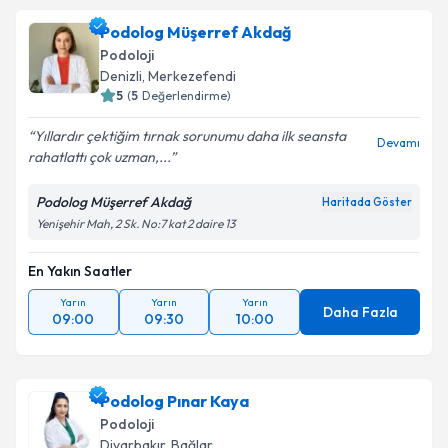
Podolog Müşerref Akdağ
Podoloji
Denizli
,
Merkezefendi
5
(
5
Değerlendirme)
Yıllardır çektiğim tırnak sorunumu daha ilk seansta
Devamı
rahatlattı çok uzman,...
Podolog Müşerref Akdağ
Haritada Göster
Yenişehir Mah, 2 Sk. No:7 kat 2 daire 13
En Yakın Saatler
Yarın
Yarın
Yarın
Daha Fazla
09:00
09:30
10:00
Podolog Pınar Kaya
Podoloji
Diyarbakır
,
Bağlar