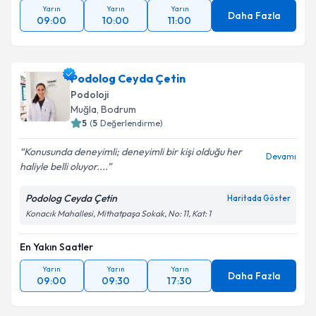
Yarın
Yarın
Yarın
Daha Fazla
09:00
10:00
11:00
Podolog Ceyda Çetin
Podoloji
Muğla
,
Bodrum
5
(
5
Değerlendirme)
Konusunda deneyimli; deneyimli bir kişi olduğu her
Devamı
haliyle belli oluyor....
Podolog Ceyda Çetin
Haritada Göster
Konacık Mahallesi, Mithatpaşa Sokak, No: 11, Kat: 1
En Yakın Saatler
Yarın
Yarın
Yarın
Daha Fazla
09:00
09:30
17:30