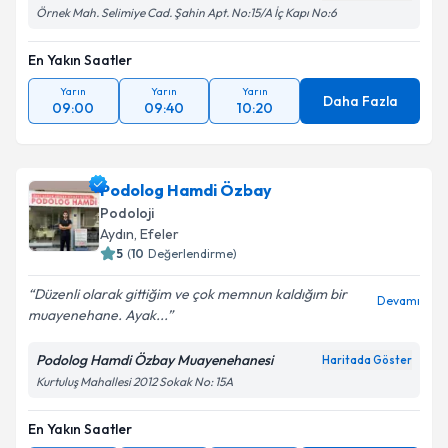
Örnek Mah. Selimiye Cad. Şahin Apt. No:15/A İç Kapı No:6
En Yakın Saatler
Yarın
Yarın
Yarın
Daha Fazla
09:00
09:40
10:20
Podolog Hamdi Özbay
Podoloji
Aydın
,
Efeler
5
(
10
Değerlendirme)
Düzenli olarak gittiğim ve çok memnun kaldığım bir
Devamı
muayenehane. Ayak...
Podolog Hamdi Özbay Muayenehanesi
Haritada Göster
Kurtuluş Mahallesi 2012 Sokak No: 15A
En Yakın Saatler