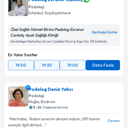
Podoloji
İstanbul
,
Küçükçekmece
Özel Sağlık Hizmet Birimi Padolog Esranur
Haritada Göster
Cankılıç Ayak Sağlığı Kliniği
Kartaltepe Mahallesi Süvari Caddesi No:6 İç Kapı No: 115 Sefaköy
En Yakın Saatler
19:00
19:30
19:00
Daha Fazla
Podolog Deniz Yahcı
Podoloji
Muğla
,
Bodrum
5
(
24
Değerlendirme)
Merhaba, Tedavi surecim devam ediyor, Elif hanım
Devamı
sureçle ilgili detaylı...