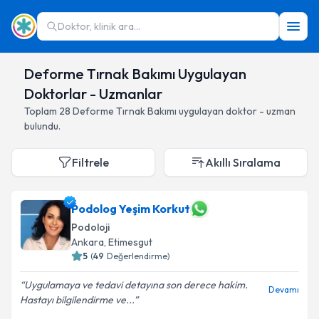
Doktor, klinik ara...
Deforme Tırnak Bakımı Uygulayan
Doktorlar - Uzmanlar
Toplam
28
Deforme Tırnak Bakımı
uygulayan doktor - uzman
bulundu.
Filtrele
Akıllı Sıralama
Podolog Yeşim Korkut
Podoloji
Ankara
,
Etimesgut
5
(
49
Değerlendirme)
Uygulamaya ve tedavi detayına son derece hakim.
Devamı
Hastayı bilgilendirme ve...