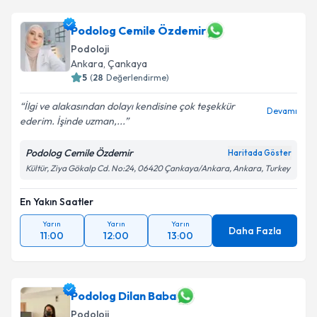
Podolog Cemile Özdemir
Podoloji
Ankara
,
Çankaya
5
(
28
Değerlendirme)
İlgi ve alakasından dolayı kendisine çok teşekkür
Devamı
ederim. İşinde uzman,...
Podolog Cemile Özdemir
Haritada Göster
Kültür, Ziya Gökalp Cd. No:24, 06420 Çankaya/Ankara, Ankara, Turkey
En Yakın Saatler
Yarın
Yarın
Yarın
Daha Fazla
11:00
12:00
13:00
Podolog Dilan Baba
Podoloji