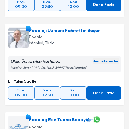
18 Ağu
18 Ağu
18 Ağu
Daha Fazla
09:00
09:30
10:00
Podoloji Uzmanı Fahrettin Başar
Podoloji
İstanbul
,
Tuzla
Okan Üniversitesi Hastanesi
Haritada Göster
İçmeler, Aydınlı Yolu Cd. No:2, 34947 Tuzla/İstanbul
En Yakın Saatler
Yarın
Yarın
Yarın
Daha Fazla
09:00
09:30
10:00
Podolog Ece Tuana Babayiğit
Podoloji