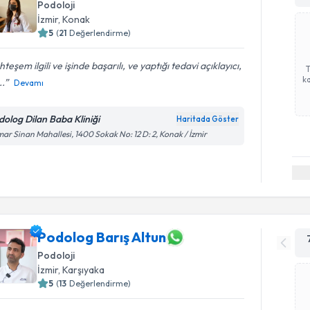
Podoloji
İzmir
,
Konak
5
(
21
Değerlendirme)
teşem ilgili ve işinde başarılı, ve yaptığı tedavi açıklayıcı,
ka
..
Devamı
dolog Dilan Baba Kliniği
Haritada Göster
ar Sinan Mahallesi, 1400 Sokak No: 12 D: 2, Konak / İzmir
Podolog Barış Altun
Podoloji
İzmir
,
Karşıyaka
5
(
13
Değerlendirme)