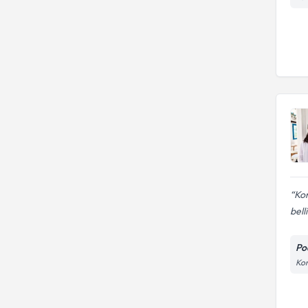
Kon
belli
Po
Kon