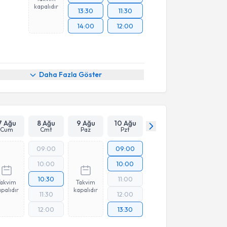
kapalıdır
13:30
11:30
14:00
12:00
Daha Fazla Göster
7 Ağu
8 Ağu
9 Ağu
10 Ağu
Cum
Cmt
Paz
Pzt
09:00
09:00
10:00
10:00
10:30
11:00
Takvim
Takvim
palıdır
kapalıdır
11:30
12:00
12:00
13:30