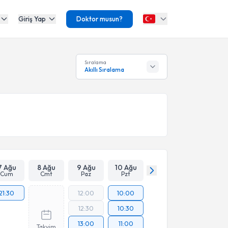
Giriş Yap
Doktor musun?
Sıralama
Akıllı Sıralama
7 Ağu
8 Ağu
9 Ağu
10 Ağu
Cum
Cmt
Paz
Pzt
21:30
12:00
10:00
12:30
10:30
13:00
11:00
Takvim