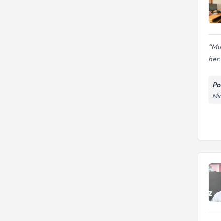
Muh
her.
Po
Mim