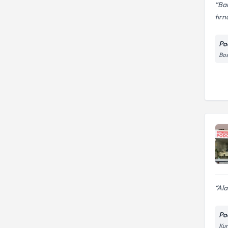
Bar
tırn
Po
Bos
Ala
Po
Kur