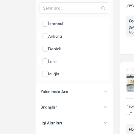
yerd
Po
İstanbul
Şeh
No:
Ankara
Denizli
İzmir
Muğla
Aydın
Yakınımda Ara
Bursa
Tam
Branşlar
Konumuma yakın uzmanları
...
göster
İlgi Alanları
Po