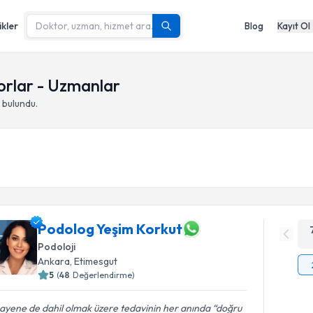
ikler
Blog
Kayıt Ol
orlar - Uzmanlar
 bulundu.
Podolog Yeşim Korkut
Podoloji
Ankara
,
Etimesgut
5
(
48
Değerlendirme)
ayene de dahil olmak üzere tedavinin her anında “doğru