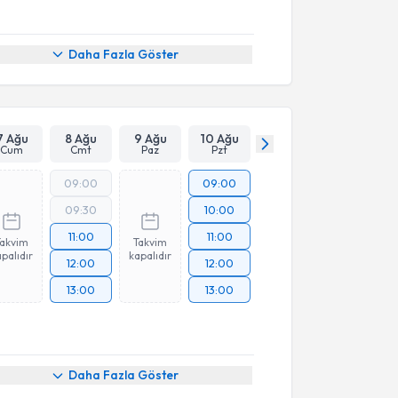
Daha Fazla Göster
7 Ağu
8 Ağu
9 Ağu
10 Ağu
Cum
Cmt
Paz
Pzt
09:00
09:00
09:30
10:00
11:00
11:00
Takvim
Takvim
palıdır
kapalıdır
12:00
12:00
13:00
13:00
Daha Fazla Göster