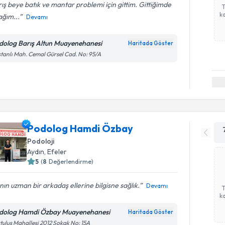
ış beye batık ve mantar problemi için gittim. Gittiğimde
ka
ağım...
Devamı
dolog Barış Altun Muayenehanesi
Haritada Göster
tanlı Mah. Cemal Gürsel Cad. No: 95/A
Podolog Hamdi Özbay
Podoloji
Aydın
,
Efeler
5
(
8
Değerlendirme)
nın uzman bir arkadaş ellerine bilgisne sağlık.
Devamı
ka
dolog Hamdi Özbay Muayenehanesi
Haritada Göster
tuluş Mahallesi 2012 Sokak No: 15A