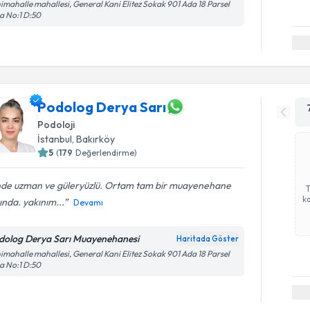
imahalle mahallesi, General Kani Elitez Sokak 901 Ada 18 Parsel
a No:1 D:50
Podolog Derya Sarı
Podoloji
İstanbul
,
Bakırköy
5
(
179
Değerlendirme)
inde uzman ve güleryüzlü. Ortam tam bir muayenehane
ka
ında. yakınım...
Devamı
dolog Derya Sarı Muayenehanesi
Haritada Göster
imahalle mahallesi, General Kani Elitez Sokak 901 Ada 18 Parsel
a No:1 D:50