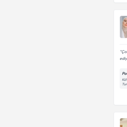
Diyabetik ayak bakımı
Ayak sağlığı
İstanbul Biruni Üniversitesi
Bant Uygulaması
İstanbul Gelişim Üniversitesi
ZONGULDAK KARAELMAS
UNIVERSITESI TIP FAKÜLTESI
Çok
edi
Po
Kül
Tu