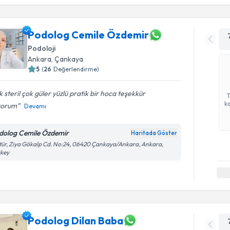
Podolog Cemile Özdemir
Podoloji
Ankara
,
Çankaya
5
(
26
Değerlendirme)
 steril çok güler yüzlü pratik bir hoca teşekkür
ka
yorum
Devamı
dolog Cemile Özdemir
Haritada Göster
tür, Ziya Gökalp Cd. No:24, 06420 Çankaya/Ankara, Ankara,
rkey
Podolog Dilan Baba