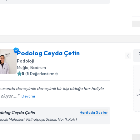
Podolog Ceyda Çetin
Podoloji
Muğla
,
Bodrum
5
(
5
Değerlendirme)
usunda deneyimli; deneyimli bir kişi olduğu her haliyle
ka
 oluyor....
Devamı
dolog Ceyda Çetin
Haritada Göster
acık Mahallesi, Mithatpaşa Sokak, No: 11, Kat: 1