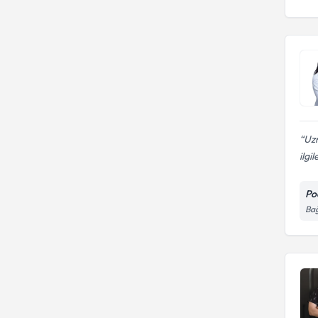
Uz
ilgi
Po
Bağ