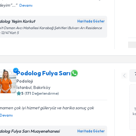
eyim”...
Devamı
dolog Yeşim Korkut
Haritada Göster
it Osman Avcı Mahallesi Karabağ Şehitleri Bulvarı Arı Residence
 12/47 Kat: 5
Podolog Fulya Sarı
Podoloji
İstanbul
,
Bakırköy
5
(
171
Değerlendirme)
amen çok iyi hizmet güleryüz ve harika sonuç çok
ka
Devamı
dolog Fulya Sarı Muayenehanesi
Haritada Göster