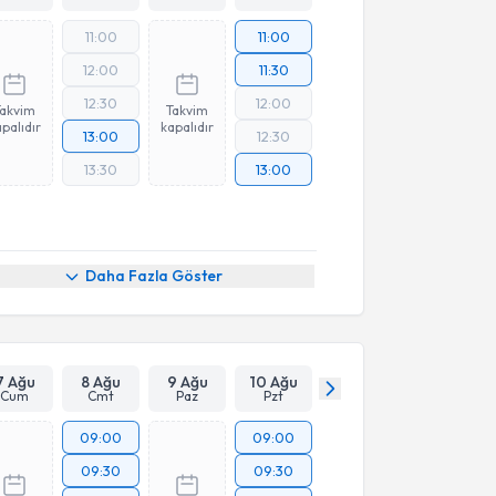
11:00
11:00
12:00
11:30
12:30
12:00
Takvim
Takvim
palıdır
kapalıdır
13:00
12:30
13:30
13:00
Daha Fazla Göster
7 Ağu
8 Ağu
9 Ağu
10 Ağu
Cum
Cmt
Paz
Pzt
09:00
09:00
09:30
09:30