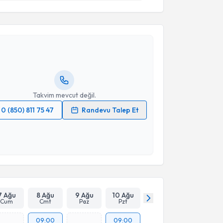
akvimi Talebi
ınar Kaya
için randevu takvimi talebi oluşturun. Size
 randevu almanız için bir takvim hazırlandığında e-
lgilendireceğiz.
resiniz
Takvim mevcut değil.
0 (850) 811 75 47
Randevu Talep Et
 verilerimin işlenmesine ilişkin
Aydınlatma Metni
'ni
 ve kişisel verilerimin belirtilen kapsamda
esini kabul ediyorum.
Takvim Talebini Gönder
7 Ağu
8 Ağu
9 Ağu
10 Ağu
Cum
Cmt
Paz
Pzt
09:00
09:00