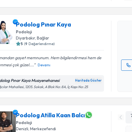
Randevu T
Podolog P
Podolog Pınar Kaya
bu uzmandan
Podoloji
posta ile bi
Diyarbakır
,
Bağlar
5
(
9
Değerlendirme)
E-posta Ad
mandan gayet memnunum. Hem bilgilendirmesi hem de
lenmesi çok güzel....
Devamı
Kişisel
okudum
dolog Pınar Kaya Muayenehanesi
Haritada Göster
işlenm
cılar Mahallesi, 1205. Sokak, A Blok No: 8A, İç Kapı No: 25
Podolog Atilla Kaan Balcı
Podoloji
Denizli
,
Merkezefendi