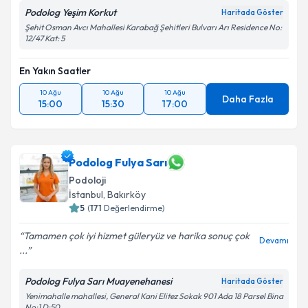
Podolog Yeşim Korkut
Haritada Göster
Şehit Osman Avcı Mahallesi Karabağ Şehitleri Bulvarı Arı Residence No:
12/47 Kat: 5
En Yakın Saatler
10 Ağu
10 Ağu
10 Ağu
Daha Fazla
15:00
15:30
17:00
Podolog Fulya Sarı
Podoloji
İstanbul
,
Bakırköy
5
(
171
Değerlendirme)
Tamamen çok iyi hizmet güleryüz ve harika sonuç çok
Devamı
...
Podolog Fulya Sarı Muayenehanesi
Haritada Göster
Yenimahalle mahallesi, General Kani Elitez Sokak 901 Ada 18 Parsel Bina
No:1 D:50