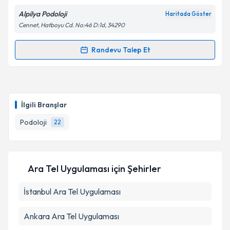
Alpilya Podoloji
Haritada Göster
Cennet, Hatboyu Cd. No:46 D:1d, 34290
Kişisel verilerimin işlenmesine ilişkin
Aydınlatma
Randevu Talep Et
Randevu Takvimi Talebi
Metni
'ni okudum ve kişisel verilerimin belirtilen
kapsamda işlenmesini kabul ediyorum.
Podolog Öznur Adıgüzel
için randevu takvimi talebi
oluşturun. Size bu uzmandan randevu almanız için bir
Takvim Talebini Gönder
İlgili Branşlar
takvim hazırlandığında e-posta ile bilgilendireceğiz.
Podoloji
22
E-posta Adresiniz
Ara Tel Uygulaması
için Şehirler
Kişisel verilerimin işlenmesine ilişkin
Aydınlatma
İstanbul
Metni
Ara Tel Uygulaması
'ni okudum ve kişisel verilerimin belirtilen
kapsamda işlenmesini kabul ediyorum.
Ankara
Ara Tel Uygulaması