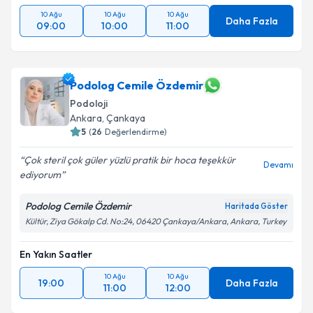
10 Ağu
10 Ağu
10 Ağu
Daha Fazla
09:00
10:00
11:00
Podolog Cemile Özdemir
Podoloji
Ankara
,
Çankaya
5
(
26
Değerlendirme)
Çok steril çok güler yüzlü pratik bir hoca teşekkür
Devamı
ediyorum
Podolog Cemile Özdemir
Haritada Göster
Kültür, Ziya Gökalp Cd. No:24, 06420 Çankaya/Ankara, Ankara, Turkey
En Yakın Saatler
10 Ağu
10 Ağu
19:00
Daha Fazla
11:00
12:00