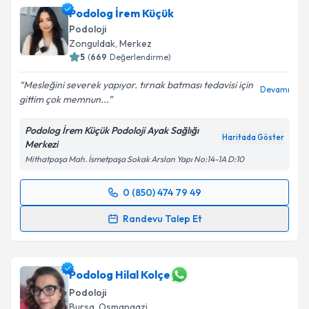
Podolog İrem Küçük
Podoloji
Zonguldak
,
Merkez
5
(
669
Değerlendirme)
Mesleğini severek yapıyor. tırnak batması tedavisi için
Devamı
gittim çok memnun...
Podolog İrem Küçük Podoloji Ayak Sağlığı
Haritada Göster
Merkezi
Mithatpaşa Mah. İsmetpaşa Sokak Arslan Yapı No:14-1A D:10
0 (850) 474 79 49
Randevu Takvimi Talebi
Randevu Talep Et
Podolog İrem Küçük
için randevu takvimi talebi
oluşturun. Size bu uzmandan randevu almanız için bir
takvim hazırlandığında e-posta ile bilgilendireceğiz.
Podolog Hilal Kolçe
Podoloji
E-posta Adresiniz
Bursa
,
Osmangazi