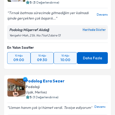
5
(
3
Değerlendirme)
Tırnak batması sürecimde gitmediğim yer kalmadı
Devamı
işinde gerçekten çok başarılı...
Podolog Müşerref Akdağ
Haritada Göster
Yenişehir Mah, 2 Sk. No:7 kat 2 daire 13
En Yakın Saatler
10 Ağu
10 Ağu
10 Ağu
Daha Fazla
09:00
09:30
10:00
Podolog Esra Sezer
Podoloji
Uşak
,
Merkez
5
(
1
Değerlendirme)
Devamı
Uzman hanım çok iyi hizmet verdi. Tsvsiye ediyorum