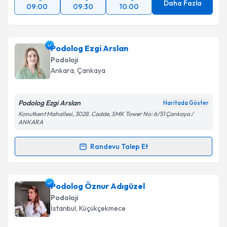
Daha Fazla
09:00
09:30
10:00
Podolog Ezgi Arslan
Podoloji
Ankara
,
Çankaya
Podolog Ezgi Arslan
Haritada Göster
Konutkent Mahallesi, 3028. Cadde, SMK Tower No: 6/51 Çankaya /
ANKARA
Randevu Talep Et
Randevu Takvimi Talebi
Podolog Ezgi Arslan
için randevu takvimi talebi
Podolog Öznur Adıgüzel
oluşturun. Size bu uzmandan randevu almanız için bir
Podoloji
takvim hazırlandığında e-posta ile bilgilendireceğiz.
İstanbul
,
Küçükçekmece
E-posta Adresiniz