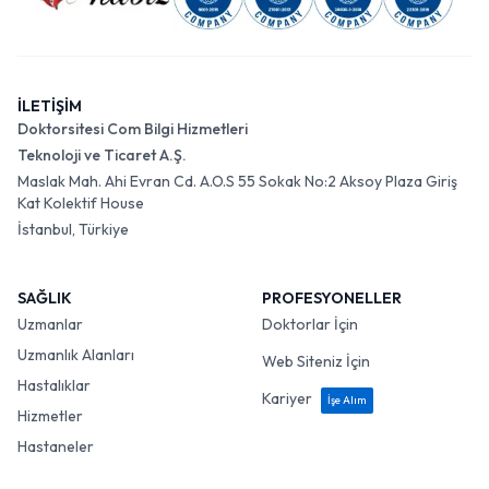
İLETİŞİM
Doktorsitesi Com Bilgi Hizmetleri
Teknoloji ve Ticaret A.Ş.
Maslak Mah. Ahi Evran Cd. A.O.S 55 Sokak No:2 Aksoy Plaza Giriş
Kat Kolektif House
İstanbul, Türkiye
SAĞLIK
PROFESYONELLER
Uzmanlar
Doktorlar İçin
Uzmanlık Alanları
Web Siteniz İçin
Hastalıklar
Kariyer
İşe Alım
Hizmetler
Hastaneler