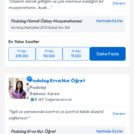
Düzenli olarak gittiğim ve çok memnun kaldığım bir
Devamı
muayenehane. Ayak...
Podolog Hamdi Özbay Muayenehanesi
Haritada Göster
Kurtuluş Mahallesi 2012 Sokak No: 15A
En Yakın Saatler
10 Ağu
10 Ağu
10 Ağu
Daha Fazla
09:00
10:00
11:00
Podolog Erva Nur Öğret
Podoloji
Balıkesir
,
Karesi
5
(
67
Değerlendirme)
İlgili ve zamanında kontrol ve kontrol takibi düzenli
Devamı
sağlanıyor
Podolog Erva Nur Öğret
Haritada Göster