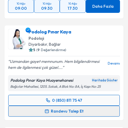
10 Ağu
10 Ağu
10 Ağu
Daha Fazla
09:00
09:30
17:30
Podolog Pınar Kaya
Podoloji
Diyarbakır
,
Bağlar
5
(
9
Değerlendirme)
Uzmandan gayet memnunum. Hem bilgilendirmesi
Devamı
hem de ilgilenmesi çok güzel....
Podolog Pınar Kaya Muayenehanesi
Haritada Göster
Bağcılar Mahallesi, 1205. Sokak, A Blok No: 8A, İç Kapı No: 25
0 (850) 811 75 47
Randevu Takvimi Talebi
Randevu Talep Et
Podolog Pınar Kaya
için randevu takvimi talebi
oluşturun. Size bu uzmandan randevu almanız için bir