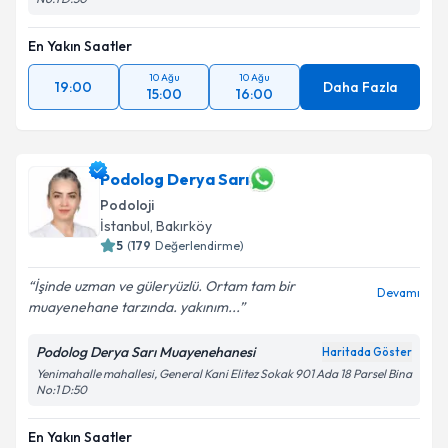
En Yakın Saatler
10 Ağu
10 Ağu
19:00
Daha Fazla
15:00
16:00
Podolog Derya Sarı
Podoloji
İstanbul
,
Bakırköy
5
(
179
Değerlendirme)
İşinde uzman ve güleryüzlü. Ortam tam bir
Devamı
muayenehane tarzında. yakınım...
Podolog Derya Sarı Muayenehanesi
Haritada Göster
Yenimahalle mahallesi, General Kani Elitez Sokak 901 Ada 18 Parsel Bina
No:1 D:50
En Yakın Saatler