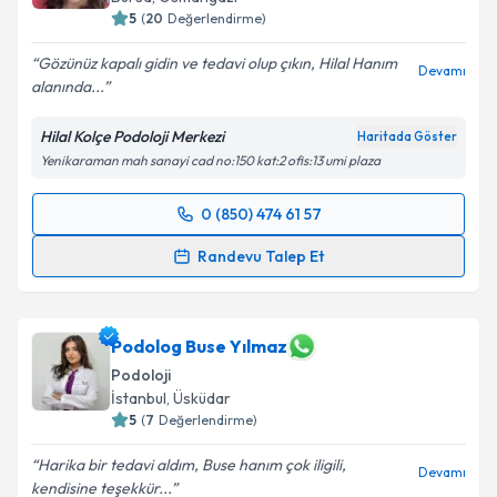
5
(
20
Değerlendirme)
Gözünüz kapalı gidin ve tedavi olup çıkın, Hilal Hanım
Devamı
alanında...
Kişisel verilerimin işlenmesine ilişkin
Aydınlatma
Metni
'ni okudum ve kişisel verilerimin belirtilen
Hilal Kolçe Podoloji Merkezi
Haritada Göster
kapsamda işlenmesini kabul ediyorum.
Yenikaraman mah sanayi cad no:150 kat:2 ofis:13 umi plaza
Takvim Talebini Gönder
0 (850) 474 61 57
Randevu Takvimi Talebi
Randevu Talep Et
Podolog Hilal Kolçe
için randevu takvimi talebi
oluşturun. Size bu uzmandan randevu almanız için bir
takvim hazırlandığında e-posta ile bilgilendireceğiz.
Podolog Buse Yılmaz
Podoloji
E-posta Adresiniz
İstanbul
,
Üsküdar
5
(
7
Değerlendirme)
Harika bir tedavi aldım, Buse hanım çok iligili,
Devamı
kendisine teşekkür...