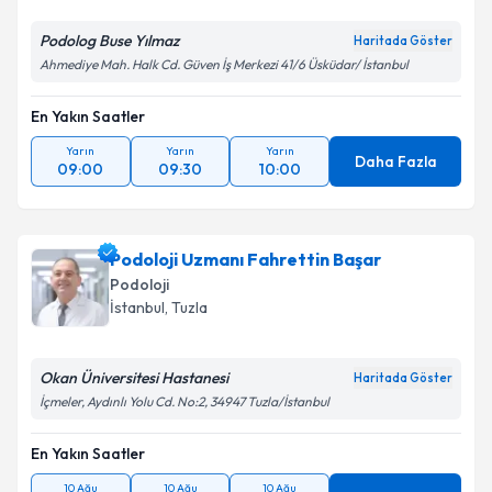
Kişisel verilerimin işlenmesine ilişkin
Aydınlatma
Metni
'ni okudum ve kişisel verilerimin belirtilen
Podolog Buse Yılmaz
Haritada Göster
kapsamda işlenmesini kabul ediyorum.
Ahmediye Mah. Halk Cd. Güven İş Merkezi 41/6 Üsküdar/ İstanbul
Takvim Talebini Gönder
En Yakın Saatler
Yarın
Yarın
Yarın
Daha Fazla
09:00
09:30
10:00
Podoloji Uzmanı Fahrettin Başar
Podoloji
İstanbul
,
Tuzla
Okan Üniversitesi Hastanesi
Haritada Göster
İçmeler, Aydınlı Yolu Cd. No:2, 34947 Tuzla/İstanbul
En Yakın Saatler
10 Ağu
10 Ağu
10 Ağu