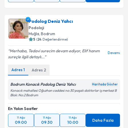
Podolog Deniz Yahcı
Podoloji
Muğla
,
Bodrum
5
(
24
Değerlendirme)
Merhaba, Tedavi surecim devam ediyor, Elif hanım
Devamı
sureçle ilgili detaylı...
Adres
1
Adres
2
Bodrum Konacık Podolog Deniz Yahcı
Haritada Göster
Konacık mahallesi Oğuzhan caddesi no:30 paşalı doktorlar iş merkezi B
Blok: No:2 Bodrum
En Yakın Saatler
11 Ağu
11 Ağu
11 Ağu
Daha Fazla
09:00
09:30
10:00