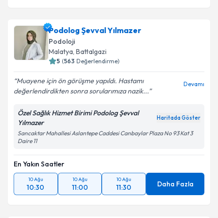
Podolog Şevval Yılmazer
Podoloji
Malatya
,
Battalgazi
5
(
563
Değerlendirme)
Muayene için ön görüşme yapıldı. Hastamı
Devamı
değerlendirdikten sonra sorularımıza nazik...
Özel Sağlık Hizmet Birimi Podolog Şevval
Haritada Göster
Yılmazer
Sancaktar Mahallesi Aslantepe Caddesi Canbaylar Plaza No 93 Kat 3
Daire 11
En Yakın Saatler
10 Ağu
10 Ağu
10 Ağu
Daha Fazla
10:30
11:00
11:30