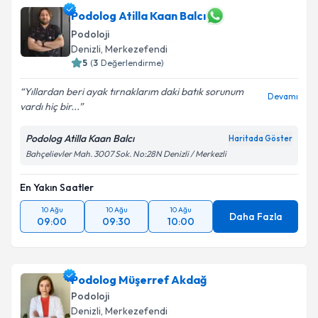
takvim hazırlandığında e-posta ile bilgilendireceğiz.
Podolog Atilla Kaan Balcı
Podoloji
E-posta Adresiniz
Denizli
,
Merkezefendi
5
(
3
Değerlendirme)
Yıllardan beri ayak tırnaklarım daki batık sorunum
Devamı
vardı hiç bir...
Kişisel verilerimin işlenmesine ilişkin
Aydınlatma
Metni
'ni okudum ve kişisel verilerimin belirtilen
Podolog Atilla Kaan Balcı
Haritada Göster
kapsamda işlenmesini kabul ediyorum.
Bahçelievler Mah. 3007 Sok. No:28N Denizli / Merkezli
Takvim Talebini Gönder
En Yakın Saatler
10 Ağu
10 Ağu
10 Ağu
Daha Fazla
09:00
09:30
10:00
Podolog Müşerref Akdağ
Podoloji
Denizli
,
Merkezefendi