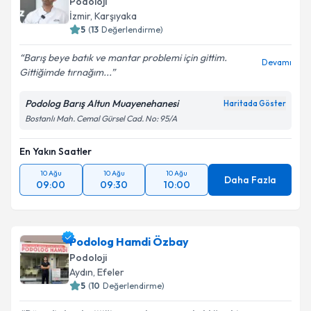
Podoloji
İzmir
,
Karşıyaka
5
(
13
Değerlendirme)
Barış beye batık ve mantar problemi için gittim.
Devamı
Gittiğimde tırnağım...
Podolog Barış Altun Muayenehanesi
Haritada Göster
Bostanlı Mah. Cemal Gürsel Cad. No: 95/A
En Yakın Saatler
10 Ağu
10 Ağu
10 Ağu
Daha Fazla
09:00
09:30
10:00
Podolog Hamdi Özbay
Podoloji
Aydın
,
Efeler
5
(
10
Değerlendirme)