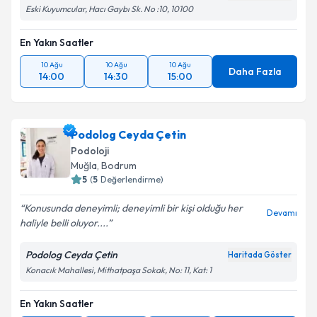
Eski Kuyumcular, Hacı Gaybı Sk. No :10, 10100
En Yakın Saatler
10 Ağu
10 Ağu
10 Ağu
Daha Fazla
14:00
14:30
15:00
Podolog Ceyda Çetin
Podoloji
Muğla
,
Bodrum
5
(
5
Değerlendirme)
Konusunda deneyimli; deneyimli bir kişi olduğu her
Devamı
haliyle belli oluyor....
Podolog Ceyda Çetin
Haritada Göster
Konacık Mahallesi, Mithatpaşa Sokak, No: 11, Kat: 1
En Yakın Saatler