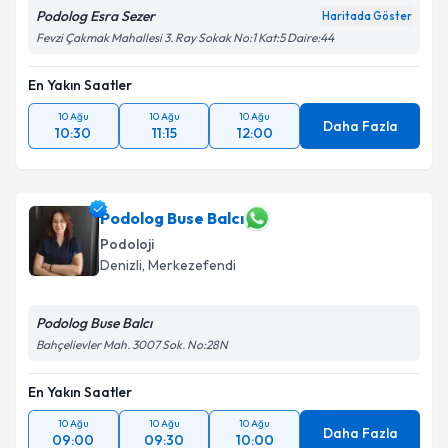
Podolog Esra Sezer
Haritada Göster
Fevzi Çakmak Mahallesi 3. Ray Sokak No:1 Kat:5 Daire:44
En Yakın Saatler
10 Ağu
10 Ağu
10 Ağu
Daha Fazla
10:30
11:15
12:00
Podolog Buse Balcı
Podoloji
Denizli
,
Merkezefendi
Podolog Buse Balcı
Bahçelievler Mah. 3007 Sok. No:28N
En Yakın Saatler
10 Ağu
10 Ağu
10 Ağu
Daha Fazla
09:00
09:30
10:00