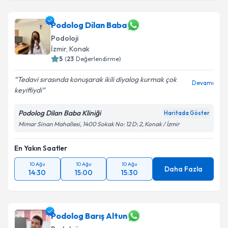
Podolog Dilan Baba
Podoloji
İzmir
,
Konak
5
(
23
Değerlendirme)
Tedavi sırasında konuşarak ikili diyalog kurmak çok
Devamı
keyifliydi
Podolog Dilan Baba Kliniği
Haritada Göster
Mimar Sinan Mahallesi, 1400 Sokak No: 12 D: 2, Konak / İzmir
En Yakın Saatler
10 Ağu
10 Ağu
10 Ağu
Daha Fazla
14:30
15:00
15:30
Podolog Barış Altun