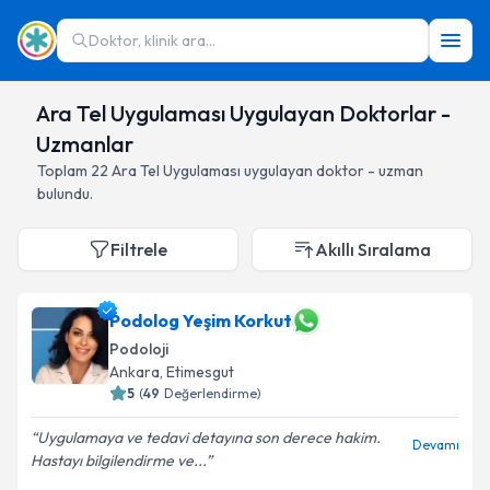
Doktor, klinik ara...
Ara Tel Uygulaması Uygulayan Doktorlar -
Uzmanlar
Toplam
22
Ara Tel Uygulaması
uygulayan doktor - uzman
bulundu.
Filtrele
Akıllı Sıralama
Podolog Yeşim Korkut
Podoloji
Ankara
,
Etimesgut
5
(
49
Değerlendirme)
Uygulamaya ve tedavi detayına son derece hakim.
Devamı
Hastayı bilgilendirme ve...