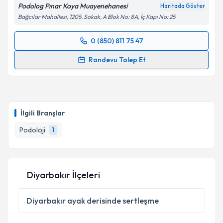
Podolog Pınar Kaya Muayenehanesi
Haritada Göster
Bağcılar Mahallesi, 1205. Sokak, A Blok No: 8A, İç Kapı No: 25
0 (850) 811 75 47
Randevu Takvimi Talebi
Randevu Talep Et
Podolog Pınar Kaya
için randevu takvimi talebi
oluşturun. Size bu uzmandan randevu almanız için bir
takvim hazırlandığında e-posta ile bilgilendireceğiz.
İlgili Branşlar
E-posta Adresiniz
Podoloji
1
Kişisel verilerimin işlenmesine ilişkin
Aydınlatma
Diyarbakır İlçeleri
Metni
'ni okudum ve kişisel verilerimin belirtilen
kapsamda işlenmesini kabul ediyorum.
Diyarbakır
ayak derisinde sertleşme
Takvim Talebini Gönder