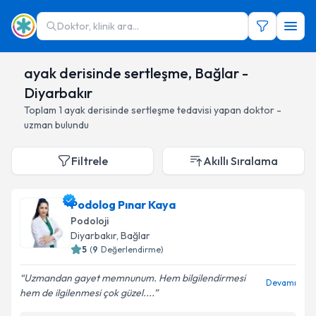
Doktor, klinik ara...
ayak derisinde sertleşme, Bağlar -
Diyarbakır
Toplam
1
ayak derisinde sertleşme
tedavisi yapan doktor -
uzman bulundu
Filtrele
Akıllı Sıralama
Podolog Pınar Kaya
Podoloji
Diyarbakır
, Bağlar
5
(
9
Değerlendirme)
Uzmandan gayet memnunum. Hem bilgilendirmesi
Devamı
hem de ilgilenmesi çok güzel....