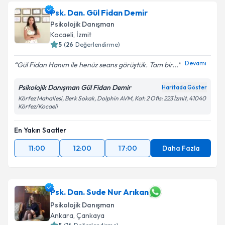
Psk. Dan. Gül Fidan Demir
Psikolojik Danışman
Kocaeli
,
İzmit
5
(
26
Değerlendirme)
Devamı
Gül Fidan Hanım ile henüz seans görüştük. Tam bir...
Psikolojik Danışman Gül Fidan Demir
Haritada Göster
Körfez Mahallesi, Berk Sokak, Dolphin AVM, Kat: 2 Ofis: 223 İzmit, 41040
Körfez/Kocaeli
En Yakın Saatler
11:00
12:00
17:00
Daha Fazla
Psk. Dan. Sude Nur Arıkan
Psikolojik Danışman
Ankara
,
Çankaya