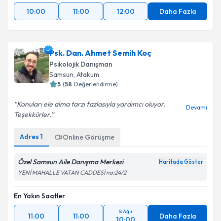
10:00
11:00
12:00
Daha Fazla
Psk. Dan. Ahmet Semih Koç
Psikolojik Danışman
Samsun
,
Atakum
5
(
58
Değerlendirme)
Konuları ele alma tarzı fazlasıyla yardımcı oluyor.
Devamı
Teşekkürler.
Adres
1
Online Görüşme
Özel Samsun Aile Danışma Merkezi
Haritada Göster
YENİ MAHALLE VATAN CADDESİ no:24/2
En Yakın Saatler
8 Ağu
11:00
11:00
Daha Fazla
10:00