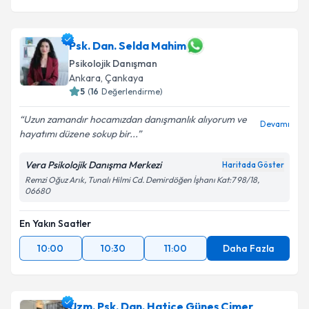
Psk. Dan. Selda Mahim
Psikolojik Danışman
Ankara
,
Çankaya
5
(
16
Değerlendirme)
Uzun zamandır hocamızdan danışmanlık alıyorum ve
Devamı
hayatımı düzene sokup bir...
Vera Psikolojik Danışma Merkezi
Haritada Göster
Remzi Oğuz Arık, Tunalı Hilmi Cd. Demirdöğen İşhanı Kat:7 98/18,
06680
En Yakın Saatler
10:00
10:30
11:00
Daha Fazla
Uzm. Psk. Dan. Hatice Güneş Çimer