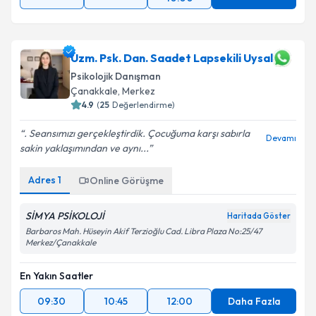
Uzm. Psk. Dan. Saadet Lapsekili Uysal
Psikolojik Danışman
Çanakkale
,
Merkez
4.9
(
25
Değerlendirme)
. Seansımızı gerçekleştirdik. Çocuğuma karşı sabırla
Devamı
sakin yaklaşımından ve aynı...
Adres
1
Online Görüşme
SİMYA PSİKOLOJİ
Haritada Göster
Barbaros Mah. Hüseyin Akif Terzioğlu Cad. Libra Plaza No:25/47
Merkez/Çanakkale
En Yakın Saatler
09:30
10:45
12:00
Daha Fazla