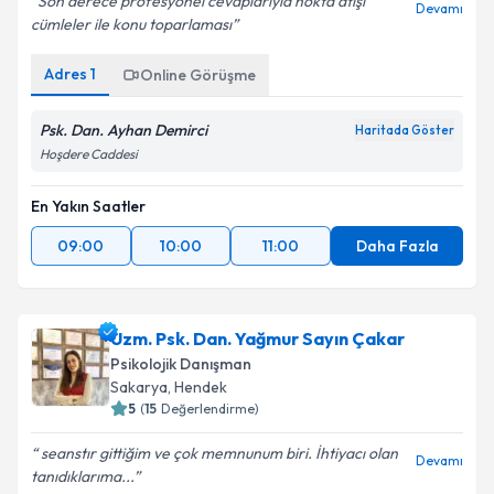
Son derece profesyonel cevaplarıyla nokta atışı
Devamı
cümleler ile konu toparlaması
Adres
1
Online Görüşme
Psk. Dan. Ayhan Demirci
Haritada Göster
Hoşdere Caddesi
En Yakın Saatler
09:00
10:00
11:00
Daha Fazla
Uzm. Psk. Dan. Yağmur Sayın Çakar
Psikolojik Danışman
Sakarya
,
Hendek
5
(
15
Değerlendirme)
seanstır gittiğim ve çok memnunum biri. İhtiyacı olan
Devamı
tanıdıklarıma...