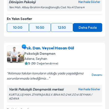
Dönüşüm Psikoloji
Haritada Göster
Yeni Mah. Albay İbrahim Karaoğlanoğlu Cad. No:41 Daire:4
En Yakın Saatler
10:00
10:50
12:50
Daha Fazla
Psk. Dan. Veysel Hasan Gül
Psikolojik Danışman
Adana
,
Seyhan
5
(
30
Değerlendirme)
Aklımıza takılan konuların olduğu yada yaşadığımız
Devamı
sorunlarımızda istediğimiz...
Varlık Psikolojik Danışmanlık merkezi
Haritada Göster
KURTULUŞ MAH. ZİYAPAŞA BULV. BİNA NO:2 4K:2 D:6 SEYHAN /
ADANA