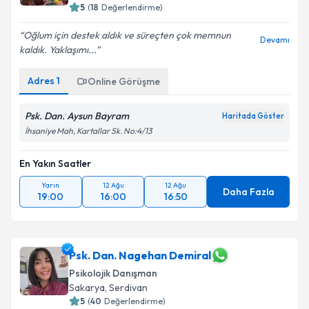
5
(
18
Değerlendirme)
Oğlum için destek aldık ve süreçten çok memnun
Devamı
kaldık. Yaklaşımı...
Adres
1
Online Görüşme
Psk. Dan. Aysun Bayram
Haritada Göster
İhsaniye Mah, Kartallar Sk. No:4/13
En Yakın Saatler
Yarın
12 Ağu
12 Ağu
Daha Fazla
19:00
16:00
16:50
Psk. Dan. Nagehan Demiral
Psikolojik Danışman
Sakarya
,
Serdivan
5
(
40
Değerlendirme)