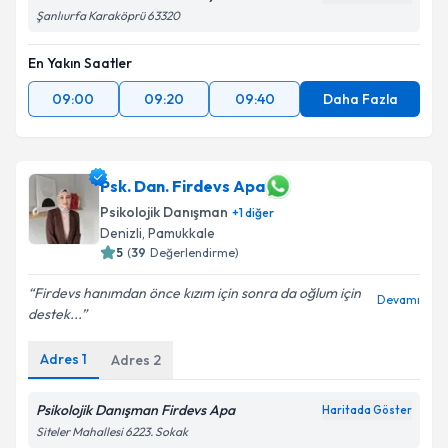
Şanlıurfa Karaköprü 63320
En Yakın Saatler
09:00
09:20
09:40
Daha Fazla
Psk. Dan. Firdevs Apa
Psikolojik Danışman
+
1
diğer
Denizli
,
Pamukkale
5
(
39
Değerlendirme)
Firdevs hanımdan önce kızım için sonra da oğlum için
Devamı
destek...
Adres
1
Adres
2
Psikolojik Danışman Firdevs Apa
Haritada Göster
Siteler Mahallesi 6223. Sokak