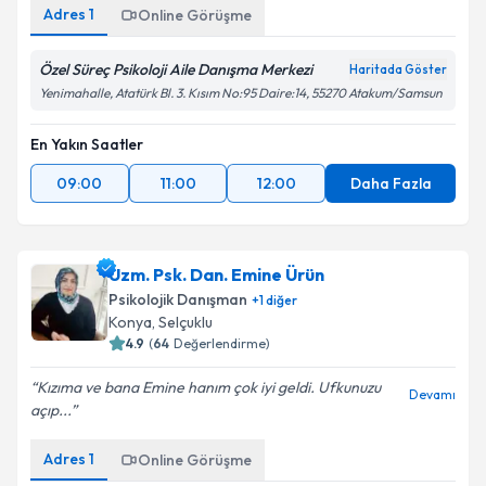
Adres
1
Online Görüşme
Özel Süreç Psikoloji Aile Danışma Merkezi
Haritada Göster
Yenimahalle, Atatürk Bl. 3. Kısım No:95 Daire:14, 55270 Atakum/Samsun
En Yakın Saatler
09:00
11:00
12:00
Daha Fazla
Uzm. Psk. Dan. Emine Ürün
Psikolojik Danışman
+
1
diğer
Konya
,
Selçuklu
4.9
(
64
Değerlendirme)
Kızıma ve bana Emine hanım çok iyi geldi. Ufkunuzu
Devamı
açıp...
Adres
1
Online Görüşme