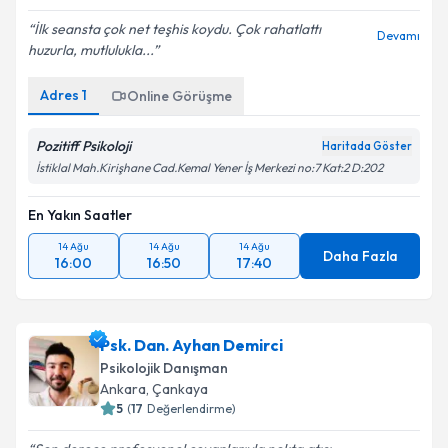
İlk seansta çok net teşhis koydu. Çok rahatlattı
Devamı
huzurla, mutlulukla...
Adres
1
Online Görüşme
Pozitiff Psikoloji
Haritada Göster
İstiklal Mah.Kirişhane Cad.Kemal Yener İş Merkezi no:7 Kat:2 D:202
En Yakın Saatler
14 Ağu
14 Ağu
14 Ağu
Daha Fazla
16:00
16:50
17:40
Psk. Dan. Ayhan Demirci
Psikolojik Danışman
Ankara
,
Çankaya
5
(
17
Değerlendirme)