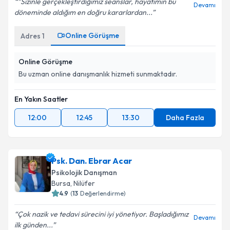
"Sizinle gerçekleştirdiğimiz seanslar, hayatımın bu
Devamı
döneminde aldığım en doğru kararlardan...
Online Görüşme
Adres
1
Online Görüşme
Bu uzman online danışmanlık hizmeti sunmaktadır.
En Yakın Saatler
12:00
12:45
13:30
Daha Fazla
Psk. Dan. Ebrar Acar
Psikolojik Danışman
Bursa
,
Nilüfer
4.9
(
13
Değerlendirme)
Çok nazik ve tedavi sürecini iyi yönetiyor. Başladığımız
Devamı
ilk günden...