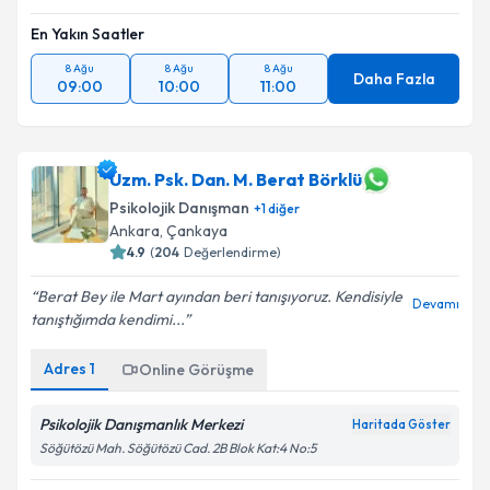
En Yakın Saatler
8 Ağu
8 Ağu
8 Ağu
Daha Fazla
09:00
10:00
11:00
Uzm. Psk. Dan. M. Berat Börklü
Psikolojik Danışman
+
1
diğer
Ankara
,
Çankaya
4.9
(
204
Değerlendirme)
Berat Bey ile Mart ayından beri tanışıyoruz. Kendisiyle
Devamı
tanıştığımda kendimi...
Adres
1
Online Görüşme
Psikolojik Danışmanlık Merkezi
Haritada Göster
Söğütözü Mah. Söğütözü Cad. 2B Blok Kat:4 No:5