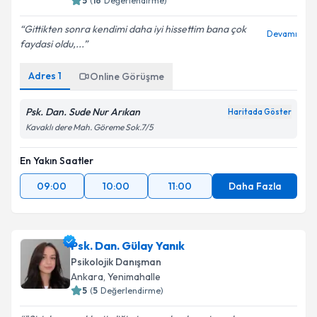
5
(
16
Değerlendirme)
Gittikten sonra kendimi daha iyi hissettim bana çok
Devamı
faydasi oldu,...
Adres
1
Online Görüşme
Psk. Dan. Sude Nur Arıkan
Haritada Göster
Kavaklı dere Mah. Göreme Sok.7/5
En Yakın Saatler
09:00
10:00
11:00
Daha Fazla
Psk. Dan. Gülay Yanık
Psikolojik Danışman
Ankara
,
Yenimahalle
5
(
5
Değerlendirme)