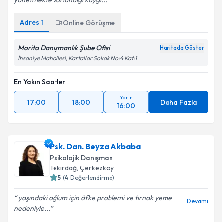
yönetmekte zorlandığı kaygı...
Adres
1
Online Görüşme
Morita Danışmanlık Şube Ofisi
Haritada Göster
İhsaniye Mahallesi, Kartallar Sokak No:4 Kat:1
En Yakın Saatler
Yarın
17:00
18:00
Daha Fazla
16:00
Psk. Dan. Beyza Akbaba
Psikolojik Danışman
Tekirdağ
,
Çerkezköy
5
(
4
Değerlendirme)
yaşındaki oğlum için öfke problemi ve tırnak yeme
Devamı
nedeniyle...