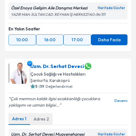
Özel Enoya Gelişim Aile Danışma Merkezi
Haritada Göster
YAZIR MAH. SULTAN CAD. REYHAN İŞ MERKEZİ NO:34/311
En Yakın Saatler
10:00
16:00
17:00
Daha Fazla
Uzm. Dr. Serhat Deveci
Çocuk Sağlığı ve Hastalıkları
Şanlıurfa
,
Karaköprü
5
(
39
Değerlendirme)
Çok memnun kaldık ilgisi sıcakkanlılığı çocuklara
Devamı
yaklaşımı ve uzman bilgisi...
Adres
1
Adres
2
Uzm. Dr. Serhat Deveci Muayenehanesi
Haritada Göster