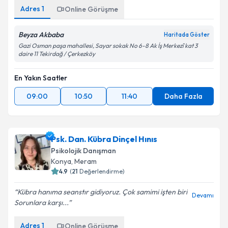
Adres
1
Online Görüşme
Beyza Akbaba
Haritada Göster
Gazi Osman paşa mahallesi, Sayar sokak No 6-8 Ak İş Merkezî kat 3
daire 11 Tekirdağ / Çerkezköy
En Yakın Saatler
09:00
10:50
11:40
Daha Fazla
Psk. Dan. Kübra Dinçel Hınıs
Psikolojik Danışman
Konya
,
Meram
4.9
(
21
Değerlendirme)
Kübra hanıma seanstır gidiyoruz. Çok samimi işten biri
Devamı
Sorunlara karşı...
Adres
1
Online Görüşme