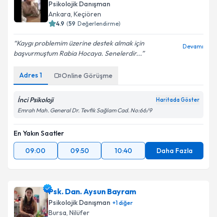
Psikolojik Danışman
Ankara
,
Keçiören
4.9
(
59
Değerlendirme)
Kaygı problemim üzerine destek almak için
Devamı
başvurmuştum Rabia Hocaya. Senelerdir...
Adres
1
Online Görüşme
İnci Psikoloji
Haritada Göster
Emrah Mah. General Dr. Tevfik Sağlam Cad. No:66/9
En Yakın Saatler
09:00
09:50
10:40
Daha Fazla
Psk. Dan. Aysun Bayram
Psikolojik Danışman
+
1
diğer
Bursa
,
Nilüfer