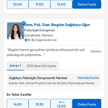
10:00
11:00
12:00
Daha Fazla
Uzm. Psk. Dan. Begüm Sağduyu Uğur
Psikolojik Danışman
Çanakkale
,
Merkez
5
(
14
Değerlendirme)
Begüm hanım gerçekten işinde profesyonel bir çok
Devamı
psikolog da çalışmama...
Adres
1
Online Görüşme
Sağduyu Psikolojik Danışmanlık Merkezi
Haritada Göster
Esenler Mah. Ahmet Piriştina Cad. No 34 Daire 15 Çanakkale Merkez
En Yakın Saatler
Yarın
14:30
15:30
Daha Fazla
12:00