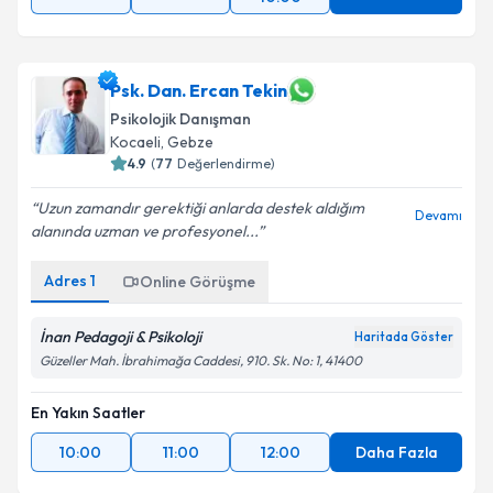
Psk. Dan. Ercan Tekin
Psikolojik Danışman
Kocaeli
,
Gebze
4.9
(
77
Değerlendirme)
Uzun zamandır gerektiği anlarda destek aldığım
Devamı
alanında uzman ve profesyonel...
Adres
1
Online Görüşme
İnan Pedagoji & Psikoloji
Haritada Göster
Güzeller Mah. İbrahimağa Caddesi, 910. Sk. No: 1, 41400
En Yakın Saatler
10:00
11:00
12:00
Daha Fazla