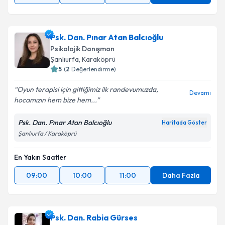
Psk. Dan. Pınar Atan Balcıoğlu
Psikolojik Danışman
Şanlıurfa
,
Karaköprü
5
(
2
Değerlendirme)
Oyun terapisi için gittiğimiz ilk randevumuzda,
Devamı
hocamızın hem bize hem...
Psk. Dan. Pınar Atan Balcıoğlu
Haritada Göster
Şanlıurfa / Karaköprü
En Yakın Saatler
09:00
10:00
11:00
Daha Fazla
Psk. Dan. Rabia Gürses