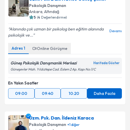
Psikolojik Danışman
Ankara
,
Altındağ
5
(
4
Değerlendirme)
Alanında çok uzman bir psikolog ben eğitim alanında
Devamı
psikolojik ve...
Adres
1
Online Görüşme
Güneş Psikolojik Danışmanlık Merkezi
Haritada Göster
Güneşevler Mah. Yıldıztepe Cad. Eslem 2 Ap. Kapı No:1/C
En Yakın Saatler
09:00
09:40
10:20
Daha Fazla
Uzm. Psk. Dan. İldeniz Karaca
Psikolojik Danışman
+
1
diğer