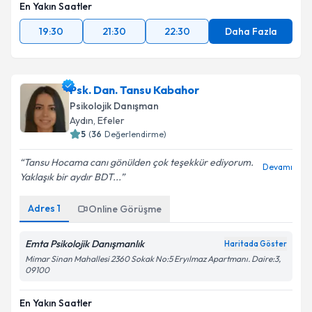
En Yakın Saatler
19:30
21:30
22:30
Daha Fazla
Psk. Dan. Tansu Kabahor
Psikolojik Danışman
Aydın
,
Efeler
5
(
36
Değerlendirme)
Tansu Hocama canı gönülden çok teşekkür ediyorum.
Devamı
Yaklaşık bir aydır BDT...
Adres
1
Online Görüşme
Emta Psikolojik Danışmanlık
Haritada Göster
Mimar Sinan Mahallesi 2360 Sokak No:5 Eryılmaz Apartmanı. Daire:3,
09100
En Yakın Saatler