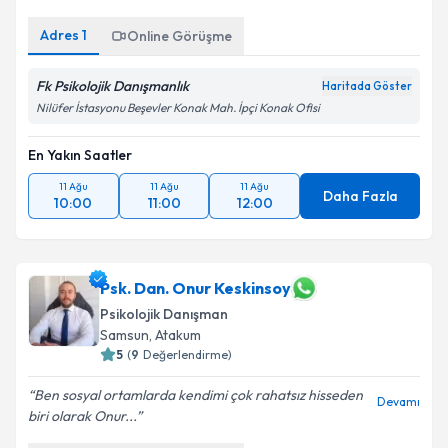
Adres
1
Online Görüşme
Fk Psikolojik Danışmanlık
Haritada Göster
Nilüfer İstasyonu Beşevler Konak Mah. İpçi Konak Ofisi
En Yakın Saatler
11 Ağu
11 Ağu
11 Ağu
Daha Fazla
10:00
11:00
12:00
Psk. Dan. Onur Keskinsoy
Psikolojik Danışman
Samsun
,
Atakum
5
(
9
Değerlendirme)
Ben sosyal ortamlarda kendimi çok rahatsız hisseden
Devamı
biri olarak Onur...