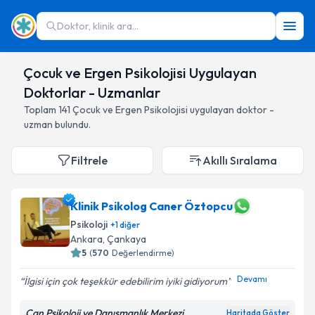
Doktor, klinik ara...
Çocuk ve Ergen Psikolojisi Uygulayan
Doktorlar - Uzmanlar
Toplam
141
Çocuk ve Ergen Psikolojisi
uygulayan doktor -
uzman bulundu.
Filtrele
Akıllı Sıralama
Klinik Psikolog Caner Öztopcu
Psikoloji
+
1
diğer
Ankara
,
Çankaya
5
(
570
Değerlendirme)
Devamı
İlgisi için çok teşekkür edebilirim iyiki gidiyorum
Can Psikoloji ve Danışmanlık Merkezi
Haritada Göster