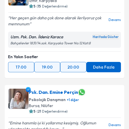
İzmir
,
Karşıyaka
5
(
15
Değerlendirme)
Her geçen gün daha çok done alarak ilerliyoruz çok
Devamı
memnunum
Uzm. Psk. Dan. İldeniz Karaca
Haritada Göster
Bahçelievler 1831/14.sok. Karşıyaka Tower No:12 Kat:8
En Yakın Saatler
17:00
19:00
20:00
Daha Fazla
Psk. Dan. Emine Perçin
Psikolojik Danışman
+
1
diğer
Bursa
,
Nilüfer
5
(
21
Değerlendirme)
Emine hanımla iyi ki yollarımız kesişmiş. Oğlumun
Devamı