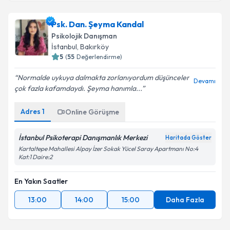
Psk. Dan. Şeyma Kandal
Psikolojik Danışman
İstanbul
,
Bakırköy
5
(
55
Değerlendirme)
Normalde uykuya dalmakta zorlanıyordum düşünceler
Devamı
çok fazla kafamdaydı. Şeyma hanımla...
Adres
1
Online Görüşme
İstanbul Psikoterapi Danışmanlık Merkezi
Haritada Göster
Kartaltepe Mahallesi Alpay İzer Sokak Yücel Saray Apartmanı No:4
Kat:1 Daire:2
En Yakın Saatler
13:00
14:00
15:00
Daha Fazla