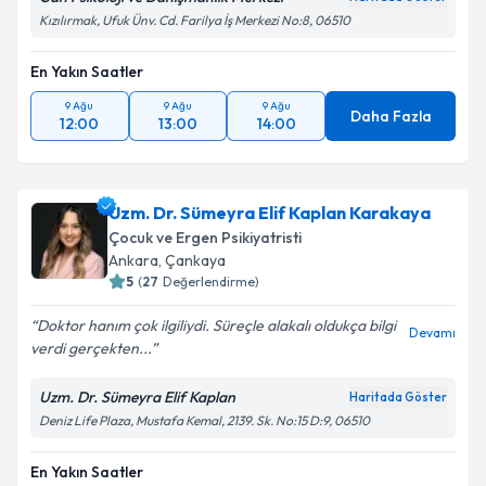
Kızılırmak, Ufuk Ünv. Cd. Farilya İş Merkezi No:8, 06510
En Yakın Saatler
9 Ağu
9 Ağu
9 Ağu
Daha Fazla
12:00
13:00
14:00
Uzm. Dr. Sümeyra Elif Kaplan Karakaya
Çocuk ve Ergen Psikiyatristi
Ankara
,
Çankaya
5
(
27
Değerlendirme)
Doktor hanım çok ilgiliydi. Süreçle alakalı oldukça bilgi
Devamı
verdi gerçekten...
Uzm. Dr. Sümeyra Elif Kaplan
Haritada Göster
Deniz Life Plaza, Mustafa Kemal, 2139. Sk. No:15 D:9, 06510
En Yakın Saatler