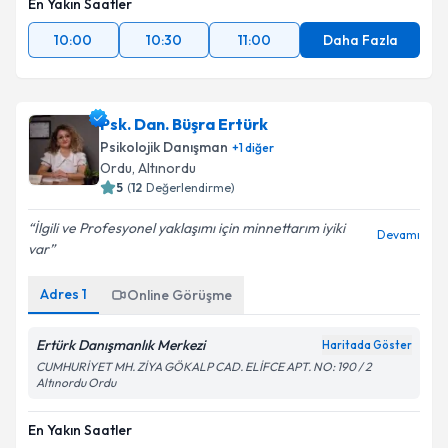
En Yakın Saatler
10:00
10:30
11:00
Daha Fazla
Psk. Dan. Büşra Ertürk
Psikolojik Danışman
+
1
diğer
Ordu
,
Altınordu
5
(
12
Değerlendirme)
İlgili ve Profesyonel yaklaşımı için minnettarım iyiki
Devamı
var
Adres
1
Online Görüşme
Ertürk Danışmanlık Merkezi
Haritada Göster
CUMHURİYET MH. ZİYA GÖKALP CAD. ELİFCE APT. NO: 190 / 2
Altınordu Ordu
En Yakın Saatler