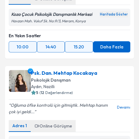
Koza Çocuk Psikolojik Danışmanlık Merkezi
Haritada Göster
Havzan Mah. Vukuf Sk. No:9/3, Meram, Konya
En Yakın Saatler
10:00
14:40
15:20
Daha Fazla
Psk. Dan. Mehtap Kocakaya
Psikolojik Danışman
Aydın
,
Nazilli
5
(
12
Değerlendirme)
Oğluma öfke kontrolü için gitmiştik. Mehtap hanım
Devamı
çok iyi geldi...
Adres
1
Online Görüşme