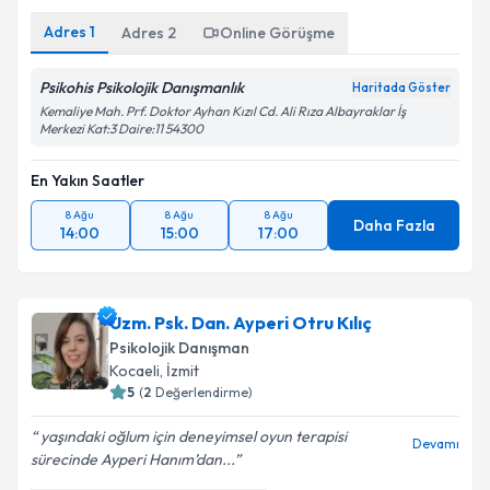
Adres
1
Adres
2
Online Görüşme
Psikohis Psikolojik Danışmanlık
Haritada Göster
Kemaliye Mah. Prf. Doktor Ayhan Kızıl Cd. Ali Rıza Albayraklar İş
Merkezi Kat:3 Daire:11 54300
En Yakın Saatler
8 Ağu
8 Ağu
8 Ağu
Daha Fazla
14:00
15:00
17:00
Uzm. Psk. Dan. Ayperi Otru Kılıç
Psikolojik Danışman
Kocaeli
,
İzmit
5
(
2
Değerlendirme)
yaşındaki oğlum için deneyimsel oyun terapisi
Devamı
sürecinde Ayperi Hanım’dan...