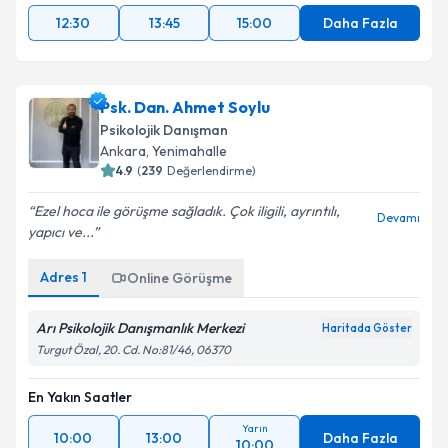
12:30
13:45
15:00
Daha Fazla
Psk. Dan. Ahmet Soylu
Psikolojik Danışman
Ankara
,
Yenimahalle
4.9
(
239
Değerlendirme)
Ezel hoca ile görüşme sağladık. Çok iligili, ayrıntılı,
Devamı
yapıcı ve...
Adres
1
Online Görüşme
Arı Psikolojik Danışmanlık Merkezi
Haritada Göster
Turgut Özal, 20. Cd. No:81/46, 06370
En Yakın Saatler
Yarın
10:00
13:00
Daha Fazla
10:00