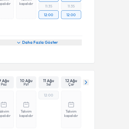
palıdır
kapalıdır
11:35
11:35
12:00
12:00
Daha Fazla Göster
9 Ağu
10 Ağu
11 Ağu
12 Ağu
Paz
Pzt
Sal
Çar
12:00
Takvim
Takvim
Takvim
palıdır
kapalıdır
kapalıdır