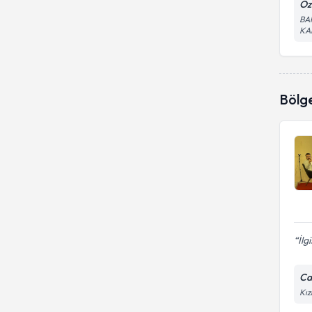
Öz
Çocuk ve ergen danışmanlığı
BA
KAP
Bölg
İlg
Ca
Kız