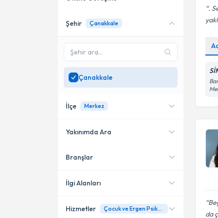
. S
yakl
Şehir
Çanakkale
Online danışmanlık sunan
uzmanları göster
A
Sadece
Çanakkale
bölgesinde uzman ara
Sİ
Çanakkale
Bar
Me
İlçe
Merkez
Yakınımda Ara
Branşlar
Konumuma yakın uzmanları
Merkez
göster
Biga
İlgi Alanları
Çan
Beg
Hizmetler
Çocuk ve Ergen Psikolojisi
Psikolojik Danışman
da 