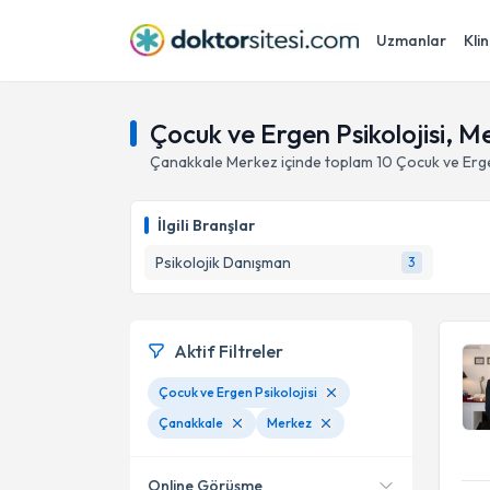
Uzmanlar
Klin
Çocuk ve Ergen Psikolojisi, M
Çanakkale
Merkez
içinde toplam
10
Çocuk ve Erge
İlgili Branşlar
Psikolojik Danışman
3
Aktif Filtreler
Çocuk ve Ergen Psikolojisi
Çanakkale
Merkez
Online Görüşme