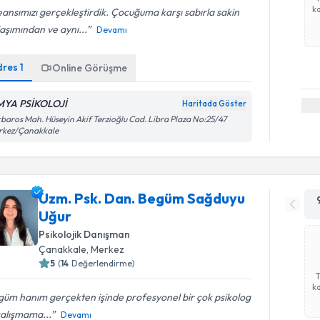
ka
eansımızı gerçekleştirdik. Çocuğuma karşı sabırla sakin
aşımından ve aynı...
Devamı
dres
1
Online Görüşme
MYA PSİKOLOJİ
Haritada Göster
baros Mah. Hüseyin Akif Terzioğlu Cad. Libra Plaza No:25/47
rkez/Çanakkale
Uzm. Psk. Dan. Begüm Sağduyu
Uğur
Psikolojik Danışman
Çanakkale
, Merkez
5
(
14
Değerlendirme)
ka
üm hanım gerçekten işinde profesyonel bir çok psikolog
çalışmama...
Devamı