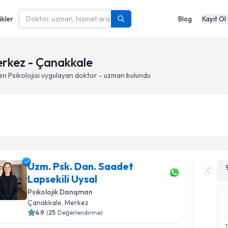
ikler
Blog
Kayıt Ol
erkez - Çanakkale
n Psikolojisi
uygulayan doktor - uzman bulundu
Uzm. Psk. Dan. Saadet
Lapsekili Uysal
Psikolojik Danışman
Çanakkale
, Merkez
4.9
(
25
Değerlendirme)