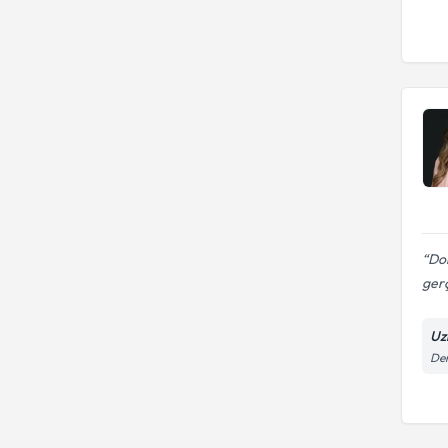
Dok
gerç
Uz
Den