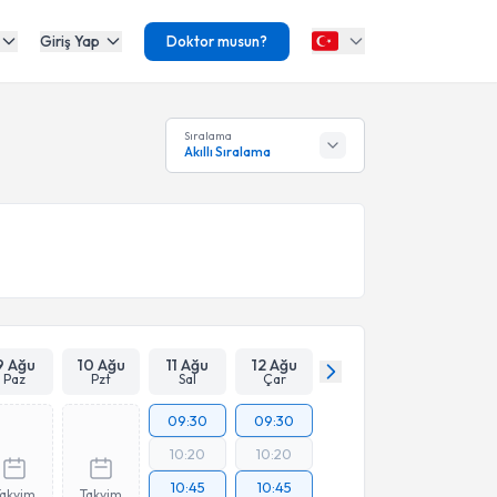
Giriş Yap
Doktor musun?
Sıralama
Akıllı Sıralama
9 Ağu
10 Ağu
11 Ağu
12 Ağu
Paz
Pzt
Sal
Çar
09:30
09:30
10:20
10:20
10:45
10:45
Takvim
Takvim