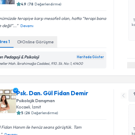
4.9
(
78
Değerlendirme)
ümüzde terapiye karşı mesafeli olan, hatta “terapi bana
ka
 değil”...
Devamı
dres
1
Online Görüşme
an Pedagoji & Psikoloji
Haritada Göster
eller Mah. İbrahimağa Caddesi, 910. Sk. No: 1, 41400
Psk. Dan. Gül Fidan Demir
Psikolojik Danışman
Kocaeli
, İzmit
5
(
26
Değerlendirme)
 Fidan Hanım ile henüz seans görüştük. Tam
ka
.
Devamı