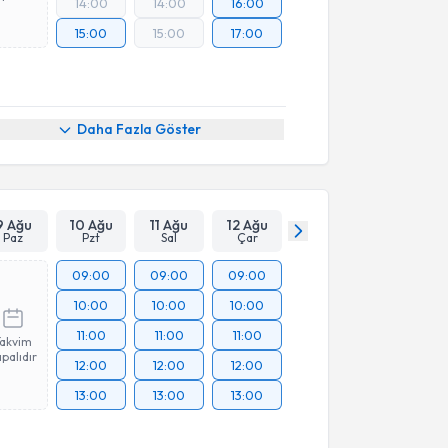
14:00
14:00
16:00
15:00
15:00
17:00
Daha Fazla Göster
9 Ağu
10 Ağu
11 Ağu
12 Ağu
Paz
Pzt
Sal
Çar
09:00
09:00
09:00
10:00
10:00
10:00
11:00
11:00
11:00
Takvim
palıdır
12:00
12:00
12:00
13:00
13:00
13:00