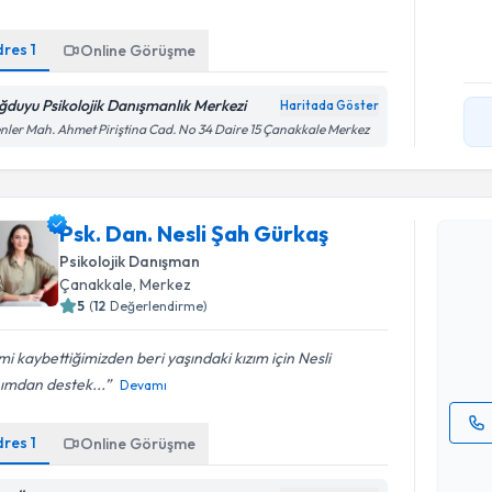
dres
1
Online Görüşme
ğduyu Psikolojik Danışmanlık Merkezi
Haritada Göster
nler Mah. Ahmet Piriştina Cad. No 34 Daire 15 Çanakkale Merkez
Randevu T
Psk. Dan. Nesli Şah Gürkaş
Psk. Dan. 
Psikolojik Danışman
oluşturun. 
Çanakkale
, Merkez
hazırlandığ
5
(
12
Değerlendirme)
E-posta Ad
mi kaybettiğimizden beri yaşındaki kızım için Nesli
ımdan destek...
Devamı
dres
1
Online Görüşme
Kişisel
okudum