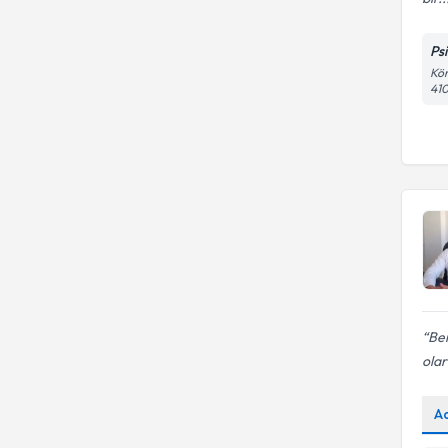
Ps
Kör
410
Ben
olar
A