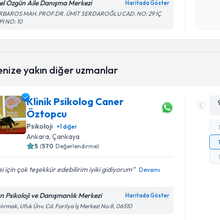
el Özgün Aile Danışma Merkezi
Haritada Göster
işlenm
RBAROS MAH. PROF.DR. ÜMİT SERDAROĞLU CAD. NO: 29 İÇ
I NO: 10
enize yakın diğer uzmanlar
Klinik Psikolog Caner
Öztopcu
Psikoloji
+
1
diğer
Ankara
, Çankaya
5
(
570
Değerlendirme)
isi için çok teşekkür edebilirim iyiki gidiyorum
Devamı
n Psikoloji ve Danışmanlık Merkezi
Haritada Göster
ılırmak, Ufuk Ünv. Cd. Farilya İş Merkezi No:8, 06510