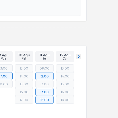
esini kabul ediyorum.
Takvim Talebini Gönder
9 Ağu
10 Ağu
11 Ağu
12 Ağu
Paz
Pzt
Sal
Çar
13:00
13:00
09:00
13:00
17:00
14:00
12:00
14:00
18:00
15:00
13:00
15:00
16:00
17:00
16:00
17:00
18:00
18:00