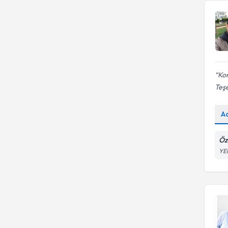
Kon
Teşe
A
Öz
YE