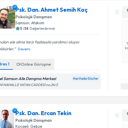
Psk. Dan. Ahmet Semih Koç
Psikolojik Danışman
Samsun
, Atakum
5
(
58
Değerlendirme)
uları ele alma tarzı fazlasıyla yardımcı oluyor.
ka
kkürler.
Devamı
dres
1
Online Görüşme
el Samsun Aile Danışma Merkezi
Haritada Göster
Nİ MAHALLE VATAN CADDESİ no:24/2
Psk. Dan. Ercan Tekin
Psikolojik Danışman
Kocaeli
, Gebze