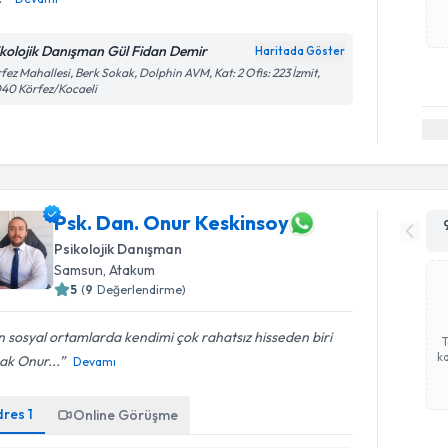
ikolojik Danışman Gül Fidan Demir
Haritada Göster
fez Mahallesi, Berk Sokak, Dolphin AVM, Kat: 2 Ofis: 223 İzmit,
40 Körfez/Kocaeli
Psk. Dan. Onur Keskinsoy
Psikolojik Danışman
Samsun
, Atakum
5
(
9
Değerlendirme)
 sosyal ortamlarda kendimi çok rahatsız hisseden biri
ka
ak Onur...
Devamı
dres
1
Online Görüşme