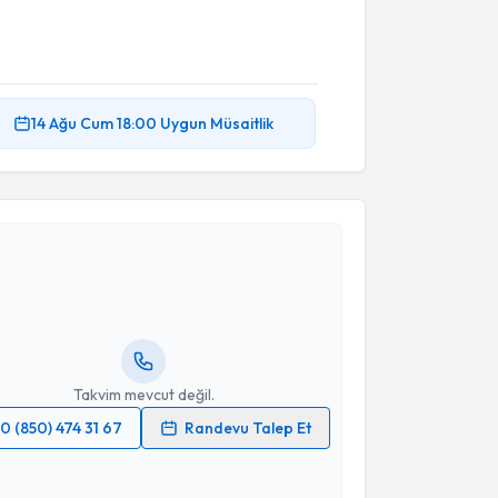
14 Ağu
Cum
18:00
Uygun Müsaitlik
akvimi Talebi
Nesli Şah Gürkaş
için randevu takvimi talebi
Size bu uzmandan randevu almanız için bir takvim
ında e-posta ile bilgilendireceğiz.
resiniz
Takvim mevcut değil.
0 (850) 474 31 67
Randevu Talep Et
 verilerimin işlenmesine ilişkin
Aydınlatma Metni
'ni
 ve kişisel verilerimin belirtilen kapsamda