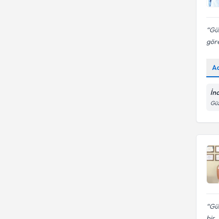
Gün
göre
A
İn
Güz
Gül
bir..