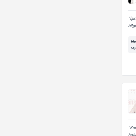
İşi
bilgil
Nc
Müc
Kon
hake