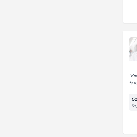
Ka
teşi
Öz
Doğ