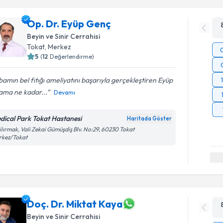
Op. Dr. Eyüp Genç
Beyin ve Sinir Cerrahisi
Tokat
, Merkez
5
(
12
Değerlendirme)
amın bel fıtığı ameliyatını başarıyla gerçekleştiren Eyüp
ama ne kadar...
Devamı
dical Park Tokat Hastanesi
Haritada Göster
ilırmak, Vali Zekai Gümüşdiş Blv. No:29, 60230 Tokat
rkez/Tokat
Doç. Dr. Miktat Kaya
Beyin ve Sinir Cerrahisi