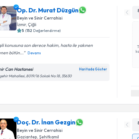
Op. Dr. Murat Düzgün
Beyin ve Sinir Cerrahisi
İzmir
, Çiğli
5
(
152
Değerlendirme)
gili konusuna son derece hakim, hasta ile yakınen
ka
lenen bütün...
Devamı
mir Can Hastanesi
Haritada Göster
şehir Mahallesi, 8019/16 Sokak No:18, 35630
Doç. Dr. İnan Gezgin
Beyin ve Sinir Cerrahisi
Gaziantep
, Şehitkamil