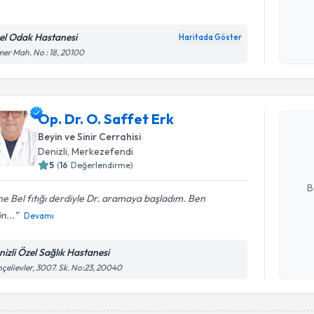
el Odak Hastanesi
Haritada Göster
Kişisel
er Mah. No : 18, 20100
okudum
Randevu T
işlenm
Op. Dr. O.
Op. Dr. O. Saffet Erk
bu uzmandan
Beyin ve Sinir Cerrahisi
posta ile bi
Denizli
, Merkezefendi
5
(
16
Değerlendirme)
E-posta Ad
B
e Bel fıtığı derdiyle Dr. aramaya başladım. Ben
n...
Devamı
Kişisel
okudum
nizli Özel Sağlık Hastanesi
işlenm
çelievler, 3007. Sk. No:23, 20040