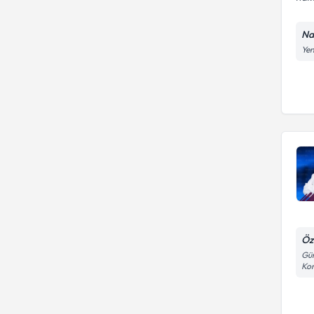
Na
Yen
Öz
Gün
Kon