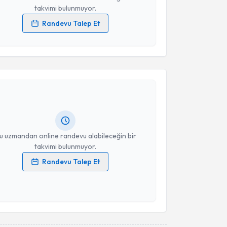
takvimi bulunmuyor.
Randevu Talep Et
 verilerimin işlenmesine ilişkin
Aydınlatma Metni
'ni
 ve kişisel verilerimin belirtilen kapsamda
akvimi Talebi
esini kabul ediyorum.
 Saffet Erk
için randevu takvimi talebi oluşturun. Size
Takvim Talebini Gönder
 randevu almanız için bir takvim hazırlandığında e-
lgilendireceğiz.
resiniz
u uzmandan online randevu alabileceğin bir
takvimi bulunmuyor.
Randevu Talep Et
 verilerimin işlenmesine ilişkin
Aydınlatma Metni
'ni
 ve kişisel verilerimin belirtilen kapsamda
esini kabul ediyorum.
Takvim Talebini Gönder