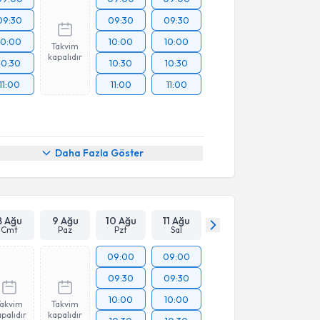
09:30
09:30
09:30
10:00
10:00
10:00
Takvim
kapalıdır
10:30
10:30
10:30
11:00
11:00
11:00
Daha Fazla Göster
8 Ağu
9 Ağu
10 Ağu
11 Ağu
Cmt
Paz
Pzt
Sal
09:00
09:00
09:30
09:30
10:00
10:00
Takvim
Takvim
palıdır
kapalıdır