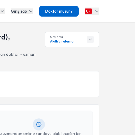
Giriş Yap
Doktor musun?
rd),
Sıralama
Akıllı Sıralama
an doktor - uzman
akvimi Talebi
hassan Saıdazımov
için randevu takvimi talebi
Size bu uzmandan randevu almanız için bir takvim
ında e-posta ile bilgilendireceğiz.
resiniz
u uzmandan online randevu alabileceğin bir