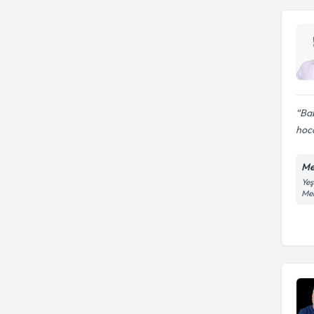
Bab
hoc
Me
Yeş
Me