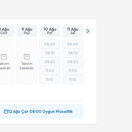
8 Ağu
9 Ağu
10 Ağu
11 Ağu
Cmt
Paz
Pzt
Sal
08:00
08:00
08:10
08:10
08:20
08:20
Takvim
Takvim
palıdır
kapalıdır
11:00
11:00
11:10
11:10
12 Ağu
Çar
08:00
Uygun Müsaitlik