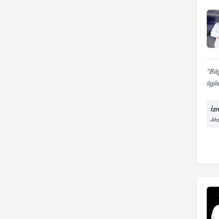
Menenjiom, Metastaz)
Beyincik Sarkması (Chiari)
Tedavileri
Bil
ilgi
İz
Ata