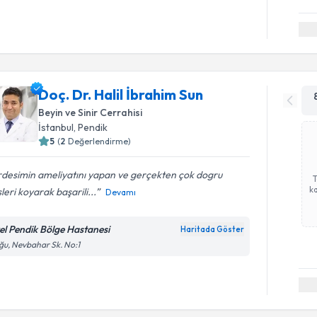
Doç. Dr. Halil İbrahim Sun
Beyin ve Sinir Cerrahisi
İstanbul
, Pendik
5
(
2
Değerlendirme)
rdesimin ameliyatını yapan ve gerçekten çok dogru
ka
sleri koyarak başarili...
Devamı
el Pendik Bölge Hastanesi
Haritada Göster
u, Nevbahar Sk. No:1