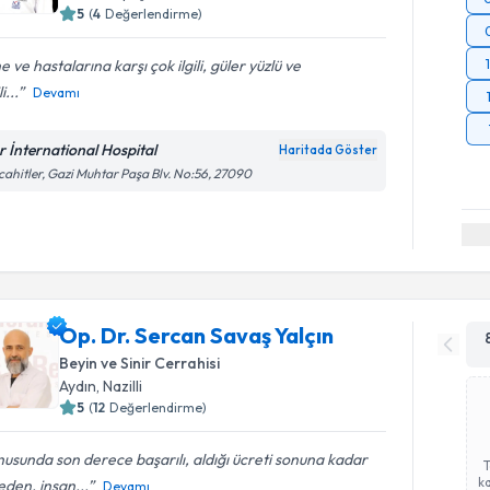
5
(
4
Değerlendirme)
ne ve hastalarına karşı çok ilgili, güler yüzlü ve
i...
Devamı
r İnternational Hospital
Haritada Göster
ahitler, Gazi Muhtar Paşa Blv. No:56, 27090
Op. Dr. Sercan Savaş Yalçın
Beyin ve Sinir Cerrahisi
Aydın
, Nazilli
5
(
12
Değerlendirme)
usunda son derece başarılı, aldığı ücreti sonuna kadar
ka
den, insan...
Devamı