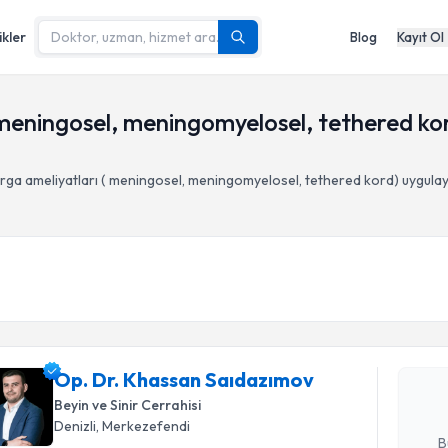
ikler
Blog
Kayıt Ol
meningosel, meningomyelosel, tethered ko
ga ameliyatları ( meningosel, meningomyelosel, tethered kord)
uygulay
Randevu T
Op. Dr. K
oluşturun. 
Op. Dr. Khassan Saıdazımov
hazırlandığ
Beyin ve Sinir Cerrahisi
E-posta Ad
Denizli
, Merkezefendi
B