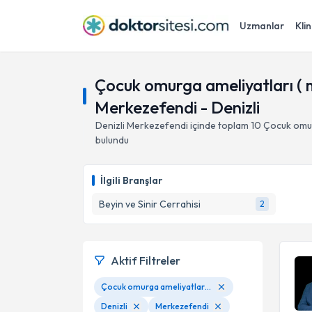
Uzmanlar
Klin
Çocuk omurga ameliyatları ( 
Merkezefendi - Denizli
Denizli
Merkezefendi
içinde toplam
10
Çocuk omur
bulundu
İlgili Branşlar
Beyin ve Sinir Cerrahisi
2
Aktif Filtreler
Çocuk omurga ameliyatları ( meningosel, meningomyelosel, tethered kord)
Denizli
Merkezefendi