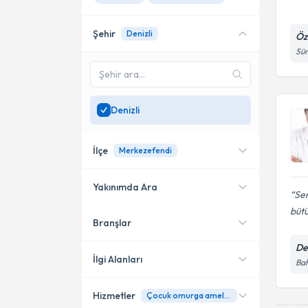
Şehir
Denizli
Öz
Süm
Denizli
İlçe
Merkezefendi
Yakınımda Ara
Sen
bütü
Branşlar
Konumuma yakın uzmanları
Merkezefendi
göster
De
İlgi Alanları
Bah
Hizmetler
Çocuk omurga ameliyatları ( meningosel, meningomyelosel, tethered kord)
Beyin ve Sinir Cerrahisi