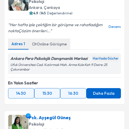
Psikoloji
Ankara
, Çankaya
4.9
(
145
Değerlendirme)
Her hafta iple çektiğim bir görüşme ve rahatladığım
Devamı
nokta️Çözüm önerileri...
Adres
1
Online Görüşme
Ankara Pera Psikolojik Danışmanlık Merkezi
Haritada Göster
Ufuk Üniversitesi Cad. Kızılırmak Mah. Arma Kule Kat: 9 Daire: 25
Çukurambar
En Yakın Saatler
14:30
15:30
16:30
Daha Fazla
Psk. Ayşegül Güneş
Psikoloji