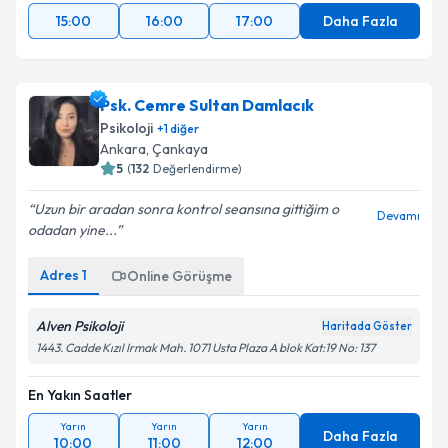
15:00
16:00
17:00
Daha Fazla
Psk. Cemre Sultan Damlacık
Psikoloji
+
1
diğer
Ankara
, Çankaya
5
(
132
Değerlendirme)
Uzun bir aradan sonra kontrol seansına gittiğim o
Devamı
odadan yine...
Adres
1
Online Görüşme
Alven Psikoloji
Haritada Göster
1443. Cadde Kızıl Irmak Mah. 1071 Usta Plaza A blok Kat:19 No: 137
En Yakın Saatler
Yarın
Yarın
Yarın
Daha Fazla
10:00
11:00
12:00