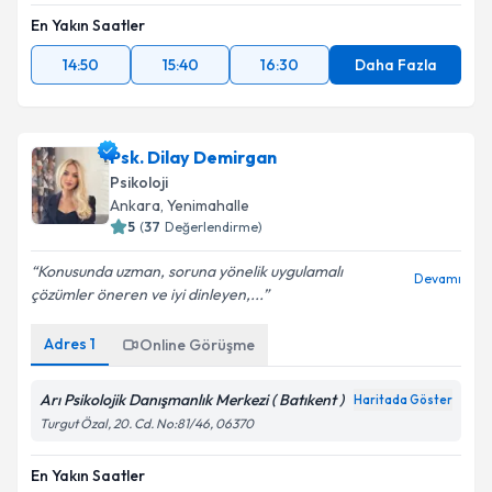
En Yakın Saatler
14:50
15:40
16:30
Daha Fazla
Psk. Dilay Demirgan
Psikoloji
Ankara
, Yenimahalle
5
(
37
Değerlendirme)
Konusunda uzman, soruna yönelik uygulamalı
Devamı
çözümler öneren ve iyi dinleyen,...
Adres
1
Online Görüşme
Arı Psikolojik Danışmanlık Merkezi ( Batıkent )
Haritada Göster
Turgut Özal, 20. Cd. No:81/46, 06370
En Yakın Saatler