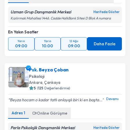
Uzman Grup Danışmanlık Merkezi
Haritada Göster
Kızılırmak Mahallesi 1446. Cadde HalkBank Sitesi D Blok A numara
En Yakın Saatler
Yarın
Yarın
12 Ağu
Daha Fazla
09:00
10:00
09:00
Psk. Beyza Çoban
Psikoloji
Ankara
, Çankaya
5
(
125
Değerlendirme)
Devamı
Beyza hocam o kadar tatlı anlayışlı biri ki en başta...
Adres
1
Online Görüşme
Parla Psikolojik Danışmanlık Merkezi
Haritada Göster