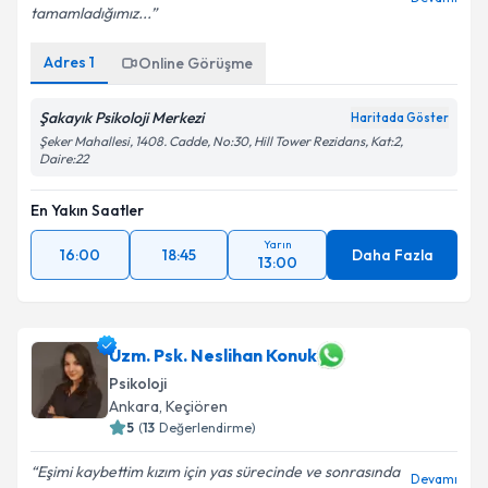
tamamladığımız...
Kişisel verilerimin işlenmesine ilişkin
Aydınlatma
Metni
'ni okudum ve kişisel verilerimin belirtilen
Adres
1
Online Görüşme
kapsamda işlenmesini kabul ediyorum.
Şakayık Psikoloji Merkezi
Haritada Göster
Takvim Talebini Gönder
Şeker Mahallesi, 1408. Cadde, No:30, Hill Tower Rezidans, Kat:2,
Daire:22
En Yakın Saatler
Yarın
16:00
18:45
Daha Fazla
13:00
Uzm. Psk. Neslihan Konuk
Psikoloji
Ankara
, Keçiören
5
(
13
Değerlendirme)
Eşimi kaybettim kızım için yas sürecinde ve sonrasında
Devamı