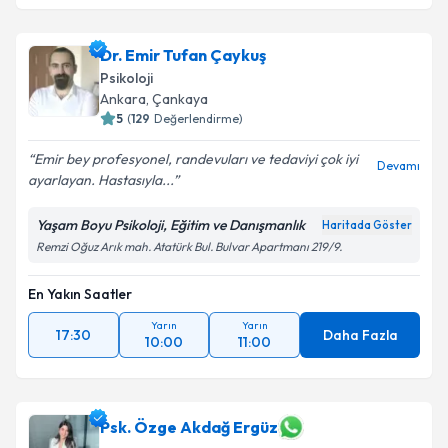
Dr. Emir Tufan Çaykuş
Psikoloji
Ankara
, Çankaya
5
(
129
Değerlendirme)
Emir bey profesyonel, randevuları ve tedaviyi çok iyi
Devamı
ayarlayan. Hastasıyla...
Yaşam Boyu Psikoloji, Eğitim ve Danışmanlık
Haritada Göster
Remzi Oğuz Arık mah. Atatürk Bul. Bulvar Apartmanı 219/9.
En Yakın Saatler
Yarın
Yarın
17:30
Daha Fazla
10:00
11:00
Psk. Özge Akdağ Ergüz