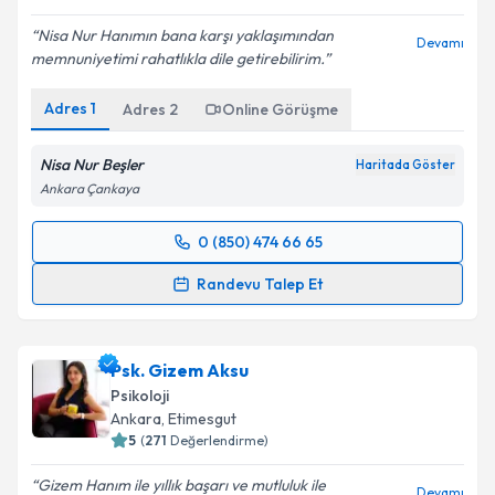
Nisa Nur Hanımın bana karşı yaklaşımından
Devamı
memnuniyetimi rahatlıkla dile getirebilirim.
Adres
1
Adres
2
Online Görüşme
Nisa Nur Beşler
Haritada Göster
Ankara Çankaya
0 (850) 474 66 65
Randevu Takvimi Talebi
Randevu Talep Et
Psk. Nisa Nur Beşler
için randevu takvimi talebi
oluşturun. Size bu uzmandan randevu almanız için bir
Psk. Gizem Aksu
takvim hazırlandığında e-posta ile bilgilendireceğiz.
Psikoloji
E-posta Adresiniz
Ankara
, Etimesgut
5
(
271
Değerlendirme)
Gizem Hanım ile yıllık başarı ve mutluluk ile
Devamı