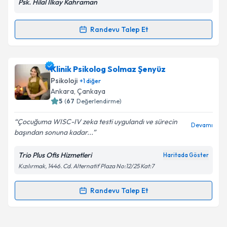
Psk. Hilal İlkay Kahraman
Randevu Talep Et
Randevu Takvimi Talebi
Kişisel verilerimin işlenmesine ilişkin
Aydınlatma
Metni
'ni okudum ve kişisel verilerimin belirtilen
kapsamda işlenmesini kabul ediyorum.
Uzm. Psk. Hilal İlkay Kahraman
için randevu takvimi
Klinik Psikolog Solmaz Şenyüz
talebi oluşturun. Size bu uzmandan randevu almanız
Psikoloji
+
1
diğer
için bir takvim hazırlandığında e-posta ile
Ankara
, Çankaya
bilgilendireceğiz.
Takvim Talebini Gönder
5
(
67
Değerlendirme)
E-posta Adresiniz
Çocuğuma WISC-IV zeka testi uygulandı ve sürecin
Devamı
başından sonuna kadar...
Trio Plus Ofis Hizmetleri
Haritada Göster
Kızılırmak, 1446. Cd. Alternatif Plaza No:12/25 Kat:7
Kişisel verilerimin işlenmesine ilişkin
Aydınlatma
Metni
'ni okudum ve kişisel verilerimin belirtilen
kapsamda işlenmesini kabul ediyorum.
Randevu Talep Et
Randevu Takvimi Talebi
Takvim Talebini Gönder