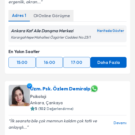
ergenlik, akran...
Adres
1
Online Görüşme
Ankara Kaf Aile Danışma Merkezi
Haritada Göster
Karargahtepe Mahallesi Özgürler Caddesi No:23/1
En Yakın Saatler
15:00
16:00
17:00
Daha Fazla
Uzm. Psk. Özlem Demiralp
Psikoloji
Ankara
, Çankaya
5
(
102
Değerlendirme)
İlk seansta bile çok memnun kaldım çok tatlı ve
Devamı
anlayışlı...