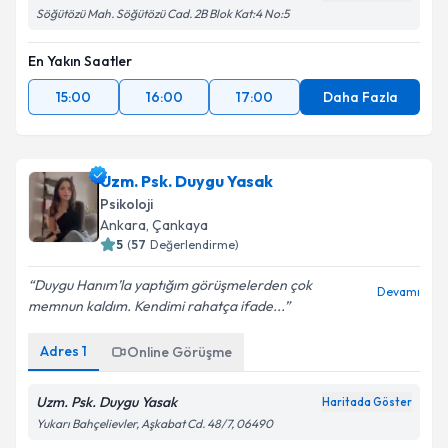
Söğütözü Mah. Söğütözü Cad. 2B Blok Kat:4 No:5
En Yakın Saatler
15:00
16:00
17:00
Daha Fazla
Uzm. Psk. Duygu Yasak
Psikoloji
Ankara
, Çankaya
5
(
57
Değerlendirme)
Duygu Hanım’la yaptığım görüşmelerden çok
Devamı
memnun kaldım. Kendimi rahatça ifade...
Adres
1
Online Görüşme
Uzm. Psk. Duygu Yasak
Haritada Göster
Yukarı Bahçelievler, Aşkabat Cd. 48/7, 06490