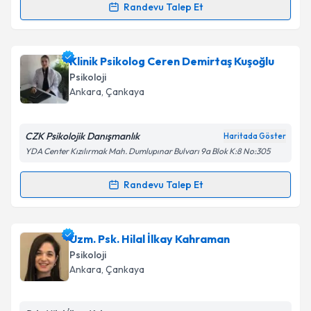
Randevu Talep Et
Randevu Takvimi Talebi
Klinik Psikolog Fatih Uğur
için randevu takvimi
Klinik Psikolog Ceren Demirtaş Kuşoğlu
talebi oluşturun. Size bu uzmandan randevu almanız
Psikoloji
için bir takvim hazırlandığında e-posta ile
Ankara
, Çankaya
bilgilendireceğiz.
E-posta Adresiniz
CZK Psikolojik Danışmanlık
Haritada Göster
YDA Center Kızılırmak Mah. Dumlupınar Bulvarı 9a Blok K:8 No:305
Randevu Talep Et
Randevu Takvimi Talebi
Kişisel verilerimin işlenmesine ilişkin
Aydınlatma
Metni
'ni okudum ve kişisel verilerimin belirtilen
kapsamda işlenmesini kabul ediyorum.
Klinik Psikolog Ceren Demirtaş Kuşoğlu
için
Uzm. Psk. Hilal İlkay Kahraman
randevu takvimi talebi oluşturun. Size bu uzmandan
Psikoloji
randevu almanız için bir takvim hazırlandığında e-
Takvim Talebini Gönder
Ankara
, Çankaya
posta ile bilgilendireceğiz.
E-posta Adresiniz