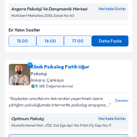
kapsamda işlenmesini kabul ediyorum.
Angora Psikoloji Ve Danışmanlık Merkezi
Haritada Göster
Mutlukent Mahallesi 2056.Sokak No:40
Takvim Talebini Gönder
En Yakın Saatler
15:00
16:00
17:00
Daha Fazla
Klinik Psikolog Fatih Uğur
Psikoloji
Ankara
, Çankaya
5
(
65
Değerlendirme)
Kaybolan umutlarımı tekrardan yeşertmek üzere
Devamı
çıktığım yolculuğumda internette psikolog arayışına...
Optimum Psikoloj
Haritada Göster
Mustafa Kemal Mah. 2132. Sok Ege Apt. No:9 Kat:3 İç Kapı No:11