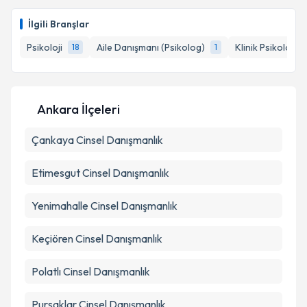
Klinik Psikolog Solmaz Şenyüz
için randevu takvimi
talebi oluşturun. Size bu uzmandan randevu almanız
İlgili Branşlar
için bir takvim hazırlandığında e-posta ile
bilgilendireceğiz.
Psikoloji
Aile Danışmanı (Psikolog)
Klinik Psikolog
18
1
E-posta Adresiniz
Ankara İlçeleri
Çankaya
Kişisel verilerimin işlenmesine ilişkin
Cinsel Danışmanlık
Aydınlatma
Metni
'ni okudum ve kişisel verilerimin belirtilen
kapsamda işlenmesini kabul ediyorum.
Etimesgut
Cinsel Danışmanlık
Yenimahalle
Cinsel Danışmanlık
Takvim Talebini Gönder
Keçiören
Cinsel Danışmanlık
Polatlı
Cinsel Danışmanlık
Pursaklar
Cinsel Danışmanlık