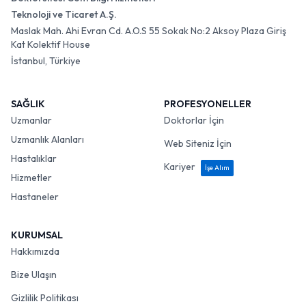
Teknoloji ve Ticaret A.Ş.
Maslak Mah. Ahi Evran Cd. A.O.S 55 Sokak No:2 Aksoy Plaza Giriş
Kat Kolektif House
İstanbul, Türkiye
SAĞLIK
PROFESYONELLER
Uzmanlar
Doktorlar İçin
Uzmanlık Alanları
Web Siteniz İçin
Hastalıklar
Kariyer
İşe Alım
Hizmetler
Hastaneler
KURUMSAL
Hakkımızda
Bize Ulaşın
Gizlilik Politikası