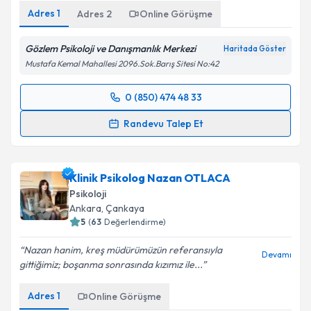
Adres
1
Adres
2
Online Görüşme
Gözlem Psikoloji ve Danışmanlık Merkezi
Haritada Göster
Mustafa Kemal Mahallesi 2096.Sok.Barış Sitesi No:42
0 (850) 474 48 33
Randevu Takvimi Talebi
Randevu Talep Et
Uzm. Psk. Özlem Demiralp
için randevu takvimi
talebi oluşturun. Size bu uzmandan randevu almanız
Klinik Psikolog Nazan OTLACA
için bir takvim hazırlandığında e-posta ile
bilgilendireceğiz.
Psikoloji
Ankara
, Çankaya
E-posta Adresiniz
5
(
63
Değerlendirme)
Nazan hanim, kreş müdürümüzün referansıyla
Devamı
gittiğimiz; boşanma sonrasında kızımız ile...
Kişisel verilerimin işlenmesine ilişkin
Aydınlatma
Adres
1
Online Görüşme
Metni
'ni okudum ve kişisel verilerimin belirtilen