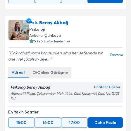
Psk. Beray Akbağ
Psikoloji
Ankara
, Çankaya
5
(
95
Değerlendirme)
Cok rahatlıyorm konusurken ama her seferinde bir
Devamı
anevvel çözülsün diye...
Adres
1
Online Görüşme
Psikolog Beray Akbağ
Haritada Göster
Alternatif Plaza, Çukurambar Mah. 1446. Cad. Kızılırmak Cad. No:12/25
K:7
En Yakın Saatler
15:00
16:00
17:00
Daha Fazla