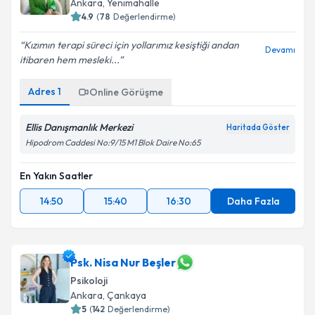
Ankara
, Yenimahalle
4.9
(
78
Değerlendirme)
Kızımın terapi süreci için yollarımız kesiştiği andan
Devamı
itibaren hem mesleki...
Adres
1
Online Görüşme
Ellis Danışmanlık Merkezi
Haritada Göster
Hipodrom Caddesi No:9/15 M1 Blok Daire No:65
En Yakın Saatler
14:50
15:40
16:30
Daha Fazla
Psk. Nisa Nur Beşler
Psikoloji
Ankara
, Çankaya
5
(
142
Değerlendirme)