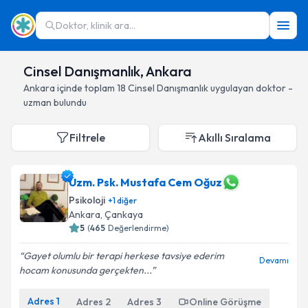
Doktor, klinik ara...
Cinsel Danışmanlık, Ankara
Ankara
içinde toplam
18
Cinsel Danışmanlık
uygulayan doktor -
uzman bulundu
Filtrele
Akıllı Sıralama
Uzm. Psk. Mustafa Cem Oğuz
Psikoloji
+
1
diğer
Ankara
, Çankaya
5
(
465
Değerlendirme)
Gayet olumlu bir terapi herkese tavsiye ederim
Devamı
hocam konusunda gerçekten...
Adres
1
Adres
2
Adres
3
Online Görüşme