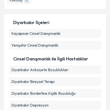
Psikoloji
3
E-posta Adresiniz
Diyarbakır İlçeleri
Kayapınar
Kişisel verilerimin işlenmesine ilişkin
Cinsel Danışmanlık
Aydınlatma
Metni
'ni okudum ve kişisel verilerimin belirtilen
kapsamda işlenmesini kabul ediyorum.
Yenişehir
Cinsel Danışmanlık
Takvim Talebini Gönder
Cinsel Danışmanlık ile İlgili Hastalıklar
Diyarbakır Anksiyete Bozuklukları
Diyarbakır Bireysel Terapi
Diyarbakır Borderline Kişilik Bozukluğu
Diyarbakır Depresyon