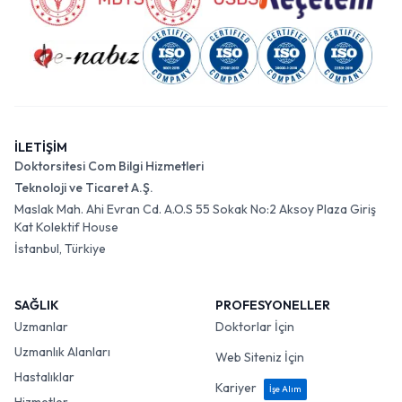
İLETİŞİM
Doktorsitesi Com Bilgi Hizmetleri
Teknoloji ve Ticaret A.Ş.
Maslak Mah. Ahi Evran Cd. A.O.S 55 Sokak No:2 Aksoy Plaza Giriş
Kat Kolektif House
İstanbul, Türkiye
SAĞLIK
PROFESYONELLER
Uzmanlar
Doktorlar İçin
Uzmanlık Alanları
Web Siteniz İçin
Hastalıklar
Kariyer
İşe Alım