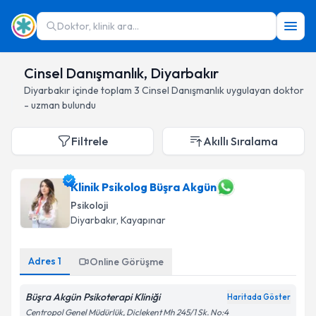
Doktor, klinik ara...
Cinsel Danışmanlık, Diyarbakır
Diyarbakır
içinde toplam
3
Cinsel Danışmanlık
uygulayan doktor
- uzman bulundu
Filtrele
Akıllı Sıralama
Klinik Psikolog Büşra Akgün
Psikoloji
Diyarbakır
, Kayapınar
Adres
1
Online Görüşme
Büşra Akgün Psikoterapi Kliniği
Haritada Göster
Centropol Genel Müdürlük, Diclekent Mh 245/1 Sk. No:4