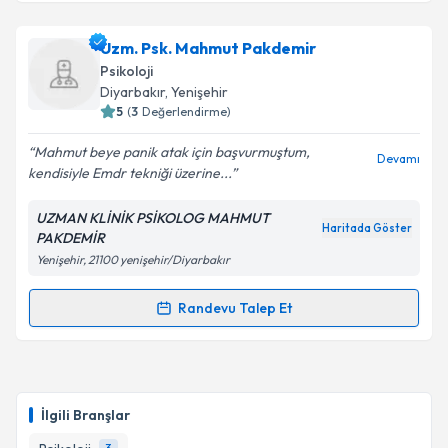
Klinik Psikolog Cemre Hazal Çevik
için randevu
Uzm. Psk. Mahmut Pakdemir
takvimi talebi oluşturun. Size bu uzmandan randevu
Psikoloji
almanız için bir takvim hazırlandığında e-posta ile
Diyarbakır
, Yenişehir
bilgilendireceğiz.
5
(
3
Değerlendirme)
E-posta Adresiniz
Mahmut beye panik atak için başvurmuştum,
Devamı
kendisiyle Emdr tekniği üzerine...
UZMAN KLİNİK PSİKOLOG MAHMUT
Haritada Göster
PAKDEMİR
Kişisel verilerimin işlenmesine ilişkin
Aydınlatma
Yenişehir, 21100 yenişehir/Diyarbakır
Metni
'ni okudum ve kişisel verilerimin belirtilen
kapsamda işlenmesini kabul ediyorum.
Randevu Talep Et
Randevu Takvimi Talebi
Takvim Talebini Gönder
Uzm. Psk. Mahmut Pakdemir
için randevu takvimi
talebi oluşturun. Size bu uzmandan randevu almanız
İlgili Branşlar
için bir takvim hazırlandığında e-posta ile
bilgilendireceğiz.