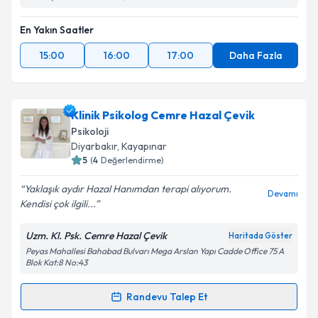
En Yakın Saatler
15:00
16:00
17:00
Daha Fazla
Klinik Psikolog Cemre Hazal Çevik
Psikoloji
Diyarbakır
, Kayapınar
5
(
4
Değerlendirme)
Yaklaşık aydır Hazal Hanımdan terapi alıyorum.
Devamı
Kendisi çok ilgili...
Uzm. Kl. Psk. Cemre Hazal Çevik
Haritada Göster
Peyas Mahallesi Bahabad Bulvarı Mega Arslan Yapı Cadde Office 75 A
Blok Kat:8 No:43
Randevu Talep Et
Randevu Takvimi Talebi