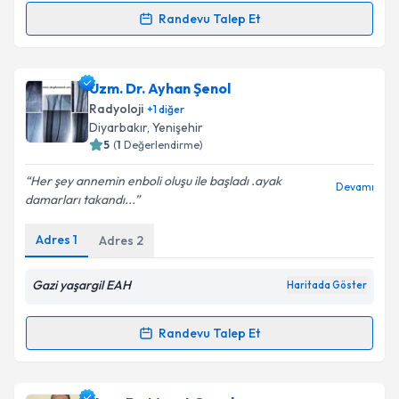
kapsamda işlenmesini kabul ediyorum.
Randevu Talep Et
Randevu Takvimi Talebi
Takvim Talebini Gönder
Prof. Dr. Erol Akgül
için randevu takvimi talebi
Uzm. Dr. Ayhan Şenol
oluşturun. Size bu uzmandan randevu almanız için bir
Radyoloji
+
1
diğer
takvim hazırlandığında e-posta ile bilgilendireceğiz.
Diyarbakır
,
Yenişehir
5
(
1
Değerlendirme)
E-posta Adresiniz
Her şey annemin enboli oluşu ile başladı .ayak
Devamı
damarları takandı...
Adres
1
Adres
2
Kişisel verilerimin işlenmesine ilişkin
Aydınlatma
Metni
'ni okudum ve kişisel verilerimin belirtilen
kapsamda işlenmesini kabul ediyorum.
Gazi yaşargil EAH
Haritada Göster
Randevu Talep Et
Takvim Talebini Gönder
Randevu Takvimi Talebi