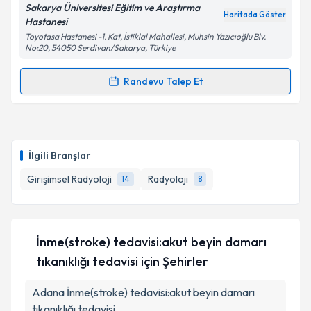
Sakarya Üniversitesi Eğitim ve Araştırma
Haritada Göster
Hastanesi
Kişisel verilerimin işlenmesine ilişkin
Aydınlatma
Toyotasa Hastanesi -1. Kat, İstiklal Mahallesi, Muhsin Yazıcıoğlu Blv.
Metni
'ni okudum ve kişisel verilerimin belirtilen
No:20, 54050 Serdivan/Sakarya, Türkiye
kapsamda işlenmesini kabul ediyorum.
Randevu Talep Et
Randevu Takvimi Talebi
Takvim Talebini Gönder
Uzm. Dr. Ömer Faruk Ateş
için randevu takvimi
talebi oluşturun. Size bu uzmandan randevu almanız
İlgili Branşlar
için bir takvim hazırlandığında e-posta ile
bilgilendireceğiz.
Girişimsel Radyoloji
Radyoloji
14
8
E-posta Adresiniz
İnme(stroke) tedavisi:akut beyin damarı
tıkanıklığı tedavisi
için Şehirler
Kişisel verilerimin işlenmesine ilişkin
Aydınlatma
Metni
'ni okudum ve kişisel verilerimin belirtilen
Adana
İnme(stroke) tedavisi:akut beyin damarı
kapsamda işlenmesini kabul ediyorum.
tıkanıklığı tedavisi