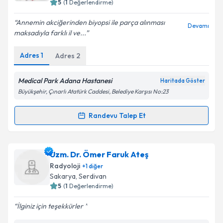
5
(
1
Değerlendirme)
E-posta Adresiniz
Annemin akciğerinden biyopsi ile parça alınması
Devamı
maksadıyla farklı il ve...
Adres
1
Adres
2
Kişisel verilerimin işlenmesine ilişkin
Aydınlatma
Metni
'ni okudum ve kişisel verilerimin belirtilen
kapsamda işlenmesini kabul ediyorum.
Medical Park Adana Hastanesi
Haritada Göster
Büyükşehir, Çınarlı Atatürk Caddesi, Belediye Karşısı No:23
Takvim Talebini Gönder
Randevu Talep Et
Randevu Takvimi Talebi
Doç. Dr. Sinan Sözütok
için randevu takvimi talebi
Uzm. Dr. Ömer Faruk Ateş
oluşturun. Size bu uzmandan randevu almanız için bir
Radyoloji
+
1
diğer
takvim hazırlandığında e-posta ile bilgilendireceğiz.
Sakarya
,
Serdivan
5
(
1
Değerlendirme)
E-posta Adresiniz
İlginiz için teşekkürler ️