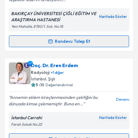
BAKIRÇAY ÜNİVERSİTESİ ÇİĞLİ EĞİTİM VE
Kişisel verilerimin işlenmesine ilişkin
Aydınlatma
Haritada Göster
ARAŞTIRMA HASTANESİ
Metni
'ni okudum ve kişisel verilerimin belirtilen
Yeni Mahalle, 8780/1. Sok. No:18
kapsamda işlenmesini kabul ediyorum.
Randevu Talep Et
Randevu Takvimi Talebi
Takvim Talebini Gönder
Uzm. Dr. Mehmet Hakan Pıçak
için randevu takvimi
Doç. Dr. Eren Erdem
talebi oluşturun. Size bu uzmandan randevu almanız
Radyoloji
+
1
diğer
için bir takvim hazırlandığında e-posta ile
İstanbul
,
Şişli
bilgilendireceğiz.
5
(
10
Değerlendirme)
E-posta Adresiniz
Annemin eklem kireçlenmesinden çektiğini bu
Devamı
dünyada kimse çekmemiştir. Buna en...
İstanbul Cerrahi
Haritada Göster
Ferah Sokak No:22
Kişisel verilerimin işlenmesine ilişkin
Aydınlatma
Metni
'ni okudum ve kişisel verilerimin belirtilen