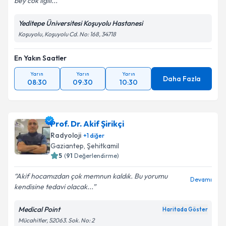
bey cok ilgili...
Yeditepe Üniversitesi Koşuyolu Hastanesi
Koşuyolu, Koşuyolu Cd. No: 168, 34718
En Yakın Saatler
Yarın
Yarın
Yarın
Daha Fazla
08:30
09:30
10:30
Prof. Dr. Akif Şirikçi
Radyoloji
+
1
diğer
Gaziantep
,
Şehitkamil
5
(
91
Değerlendirme)
Akif hocamızdan çok memnun kaldık. Bu yorumu
Devamı
kendisine tedavi olacak...
Medical Point
Haritada Göster
Mücahitler, 52063. Sok. No: 2