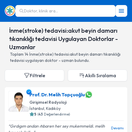
Doktor, klinik ara...
İnme(stroke) tedavisi:akut beyin damarı
tıkanıklığı tedavisi Uygulayan Doktorlar -
Uzmanlar
Toplam
14
İnme(stroke) tedavisi:akut beyin damarı tıkanıklığı
tedavisi
uygulayan doktor - uzman bulundu.
Filtrele
Akıllı Sıralama
Prof. Dr. Melih Topçuoğlu
Girişimsel Radyoloji
İstanbul
,
Kadıköy
5
(
43
Değerlendirme)
Gırdıgım andan ıtıbaren her sey mukemmeldi. melih
Devamı