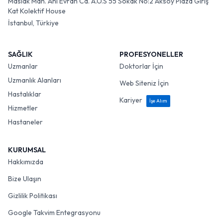
Maslak Mah. Ahi Evran Cd. A.O.S 55 Sokak No:2 Aksoy Plaza Giriş
Kat Kolektif House
İstanbul, Türkiye
SAĞLIK
PROFESYONELLER
Uzmanlar
Doktorlar İçin
Uzmanlık Alanları
Web Siteniz İçin
Hastalıklar
Kariyer
İşe Alım
Hizmetler
Hastaneler
KURUMSAL
Hakkımızda
Bize Ulaşın
Gizlilik Politikası
Google Takvim Entegrasyonu