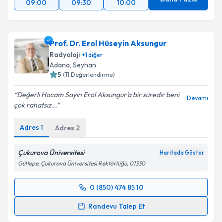
09:00
09:30
10:00
Prof. Dr. Erol Hüseyin Aksungur
Radyoloji
+
1
diğer
Adana
,
Seyhan
5
(
11
Değerlendirme)
Değerli Hocam Sayın Erol Aksungur’a bir süredir beni
Devamı
çok rahatsız...
Adres
1
Adres
2
Çukurova Üniversitesi
Haritada Göster
Gültepe, Çukurova Üniversitesi Rektörlüğü, 01330
0 (850) 474 85 10
Randevu Takvimi Talebi
Randevu Talep Et