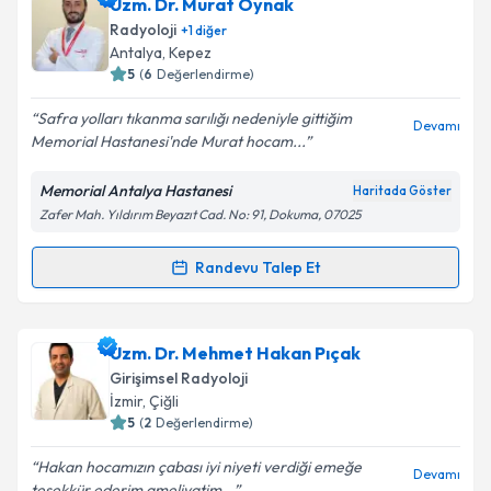
Uzm. Dr. Ayhan Şenol
için randevu takvimi talebi
Uzm. Dr. Murat Oynak
oluşturun. Size bu uzmandan randevu almanız için bir
Radyoloji
+
1
diğer
takvim hazırlandığında e-posta ile bilgilendireceğiz.
Antalya
,
Kepez
5
(
6
Değerlendirme)
E-posta Adresiniz
Safra yolları tıkanma sarılığı nedeniyle gittiğim
Devamı
Memorial Hastanesi'nde Murat hocam...
Memorial Antalya Hastanesi
Haritada Göster
Kişisel verilerimin işlenmesine ilişkin
Aydınlatma
Zafer Mah. Yıldırım Beyazıt Cad. No: 91, Dokuma, 07025
Metni
'ni okudum ve kişisel verilerimin belirtilen
kapsamda işlenmesini kabul ediyorum.
Randevu Talep Et
Randevu Takvimi Talebi
Takvim Talebini Gönder
Uzm. Dr. Murat Oynak
için randevu takvimi talebi
Uzm. Dr. Mehmet Hakan Pıçak
oluşturun. Size bu uzmandan randevu almanız için bir
Girişimsel Radyoloji
takvim hazırlandığında e-posta ile bilgilendireceğiz.
İzmir
,
Çiğli
5
(
2
Değerlendirme)
E-posta Adresiniz
Hakan hocamızın çabası iyi niyeti verdiği emeğe
Devamı
teşekkür ederim ameliyatim...