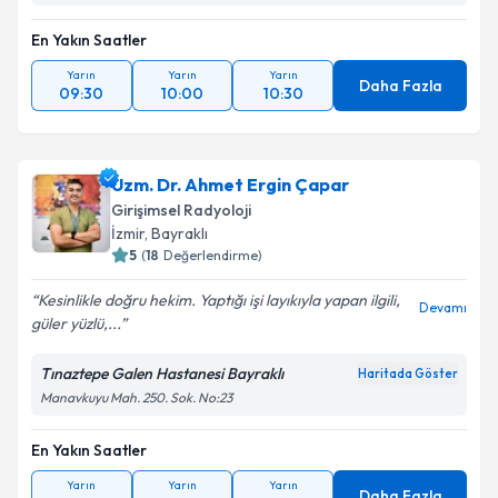
En Yakın Saatler
Yarın
Yarın
Yarın
Daha Fazla
09:30
10:00
10:30
Uzm. Dr. Ahmet Ergin Çapar
Girişimsel Radyoloji
İzmir
,
Bayraklı
5
(
18
Değerlendirme)
Kesinlikle doğru hekim. Yaptığı işi layıkıyla yapan ilgili,
Devamı
güler yüzlü,...
Tınaztepe Galen Hastanesi Bayraklı
Haritada Göster
Manavkuyu Mah. 250. Sok. No:23
En Yakın Saatler
Yarın
Yarın
Yarın
Daha Fazla