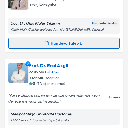
İzmir
,
Karşıyaka
Doç. Dr. Utku Mahir Yıldırım
Haritada Göster
Kültür Mah. Cumhuriyet Meydanı No:12 Kat:9 Daire:91 Alsancak
Randevu Talep Et
Randevu Takvimi Talebi
Doç. Dr. Utku Mahir Yıldırım
için randevu takvimi
Prof. Dr. Erol Akgül
talebi oluşturun. Size bu uzmandan randevu almanız
Radyoloji
+
1
diğer
için bir takvim hazırlandığında e-posta ile
İstanbul
,
Bağcılar
bilgilendireceğiz.
5
(
1
Değerlendirme)
E-posta Adresiniz
ilgi ve alakası çok iyi.İşin de uzman.Kendisinden son
Devamı
derece memnunuz.İnsancıl...
Medipol Mega Üniversite Hastanesi
TEM Avrupa Otoyolu Göztepe Çıkışı No: 1
Kişisel verilerimin işlenmesine ilişkin
Aydınlatma
Metni
'ni okudum ve kişisel verilerimin belirtilen