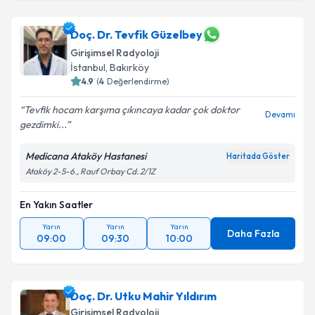
Prof. Dr. Erol Hüseyin Aksungur
için randevu
takvimi talebi oluşturun. Size bu uzmandan randevu
almanız için bir takvim hazırlandığında e-posta ile
Doç. Dr. Tevfik Güzelbey
bilgilendireceğiz.
Girişimsel Radyoloji
İstanbul
,
Bakırköy
E-posta Adresiniz
4.9
(
4
Değerlendirme)
Tevfik hocam karşıma çıkıncaya kadar çok doktor
Devamı
gezdimki...
Kişisel verilerimin işlenmesine ilişkin
Aydınlatma
Medicana Ataköy Hastanesi
Haritada Göster
Metni
'ni okudum ve kişisel verilerimin belirtilen
Ataköy 2-5-6., Rauf Orbay Cd. 2/1Z
kapsamda işlenmesini kabul ediyorum.
En Yakın Saatler
Takvim Talebini Gönder
Yarın
Yarın
Yarın
Daha Fazla
09:00
09:30
10:00
Doç. Dr. Utku Mahir Yıldırım
Girişimsel Radyoloji