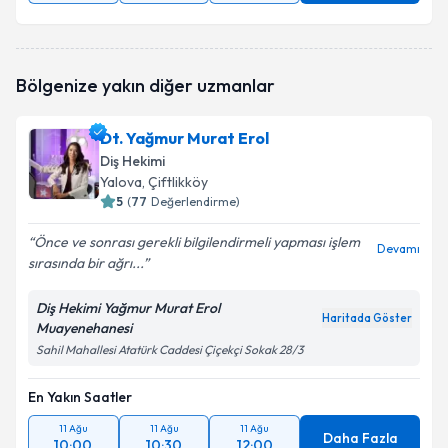
Bölgenize yakın diğer uzmanlar
Dt. Yağmur Murat Erol
Diş Hekimi
Yalova
, Çiftlikköy
5
(
77
Değerlendirme)
Önce ve sonrası gerekli bilgilendirmeli yapması işlem
Devamı
sırasında bir ağrı...
Diş Hekimi Yağmur Murat Erol
Haritada Göster
Muayenehanesi
Sahil Mahallesi Atatürk Caddesi Çiçekçi Sokak 28/3
En Yakın Saatler
11 Ağu
11 Ağu
11 Ağu
Daha Fazla
10:00
10:30
12:00