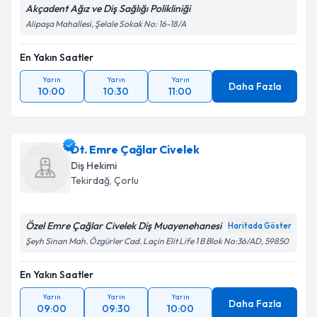
Akçadent Ağız ve Diş Sağlığı Polikliniği
Alipaşa Mahallesi, Şelale Sokak No: 16-18/A
En Yakın Saatler
Yarın
Yarın
Yarın
Daha Fazla
10:00
10:30
11:00
Dt. Emre Çağlar Civelek
Diş Hekimi
Tekirdağ
, Çorlu
Özel Emre Çağlar Civelek Diş Muayenehanesi
Haritada Göster
Şeyh Sinan Mah. Özgürler Cad. Laçin Elit Life 1 B Blok No:36/AD, 59850
En Yakın Saatler
Yarın
Yarın
Yarın
Daha Fazla
09:00
09:30
10:00