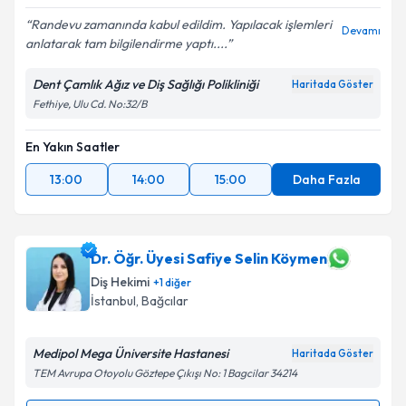
Randevu zamanında kabul edildim. Yapılacak işlemleri
Devamı
anlatarak tam bilgilendirme yaptı....
Dent Çamlık Ağız ve Diş Sağlığı Polikliniği
Haritada Göster
Fethiye, Ulu Cd. No:32/B
En Yakın Saatler
13:00
14:00
15:00
Daha Fazla
Dr. Öğr. Üyesi Safiye Selin Köymen
Diş Hekimi
+
1
diğer
İstanbul
, Bağcılar
Medipol Mega Üniversite Hastanesi
Haritada Göster
TEM Avrupa Otoyolu Göztepe Çıkışı No: 1 Bagcilar 34214