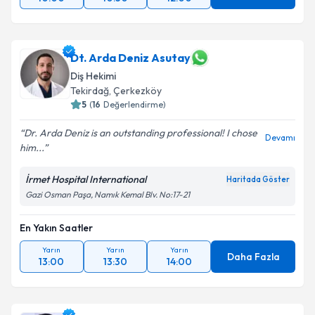
Dt. Arda Deniz Asutay
Diş Hekimi
Tekirdağ
, Çerkezköy
5
(
16
Değerlendirme)
Dr. Arda Deniz is an outstanding professional! I chose
Devamı
him...
İrmet Hospital International
Haritada Göster
Gazi Osman Paşa, Namık Kemal Blv. No:17-21
En Yakın Saatler
Yarın
Yarın
Yarın
Daha Fazla
13:00
13:30
14:00