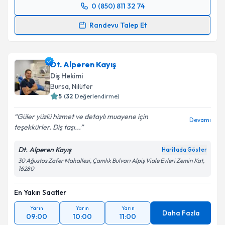
0 (850) 811 32 74
Randevu Takvimi Talebi
Randevu Talep Et
Dr. Öğr. Üyesi Safiye Selin Köymen
için randevu
takvimi talebi oluşturun. Size bu uzmandan randevu
Dt. Alperen Kayış
almanız için bir takvim hazırlandığında e-posta ile
bilgilendireceğiz.
Diş Hekimi
Bursa
, Nilüfer
E-posta Adresiniz
5
(
32
Değerlendirme)
Güler yüzlü hizmet ve detaylı muayene için
Devamı
teşekkürler. Diş taşı...
Kişisel verilerimin işlenmesine ilişkin
Aydınlatma
Dt. Alperen Kayış
Haritada Göster
Metni
'ni okudum ve kişisel verilerimin belirtilen
30 Ağustos Zafer Mahallesi, Çamlık Bulvarı Alpiş Viale Evleri Zemin Kat,
kapsamda işlenmesini kabul ediyorum.
16280
En Yakın Saatler
Takvim Talebini Gönder
Yarın
Yarın
Yarın
Daha Fazla
09:00
10:00
11:00