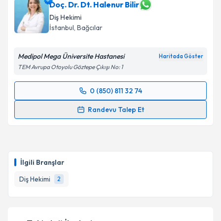
Doç. Dr. Dt. Halenur Bilir
Diş Hekimi
İstanbul
, Bağcılar
Medipol Mega Üniversite Hastanesi
Haritada Göster
TEM Avrupa Otoyolu Göztepe Çıkışı No: 1
0 (850) 811 32 74
Randevu Takvimi Talebi
Randevu Talep Et
Doç. Dr. Dt. Halenur Bilir
için randevu takvimi talebi
oluşturun. Size bu uzmandan randevu almanız için bir
takvim hazırlandığında e-posta ile bilgilendireceğiz.
İlgili Branşlar
E-posta Adresiniz
Diş Hekimi
2
Kişisel verilerimin işlenmesine ilişkin
Aydınlatma