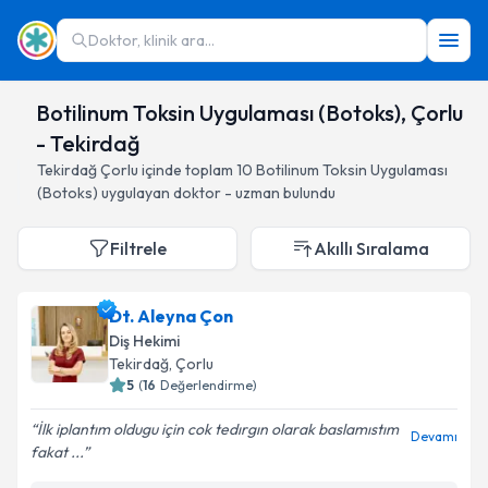
Doktor, klinik ara...
Botilinum Toksin Uygulaması (Botoks), Çorlu
- Tekirdağ
Tekirdağ
Çorlu
içinde toplam
10
Botilinum Toksin Uygulaması
(Botoks)
uygulayan doktor - uzman bulundu
Filtrele
Akıllı Sıralama
Dt. Aleyna Çon
Diş Hekimi
Tekirdağ
, Çorlu
5
(
16
Değerlendirme)
İlk iplantım oldugu için cok tedırgın olarak baslamıstım
Devamı
fakat ...