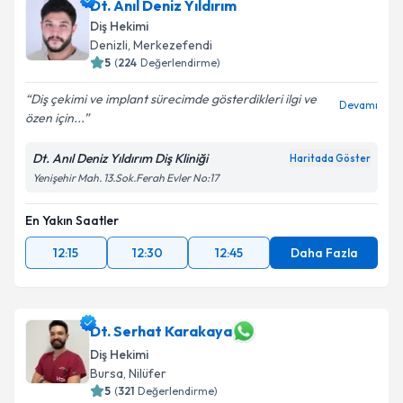
Dt. Anıl Deniz Yıldırım
Diş Hekimi
Denizli
, Merkezefendi
5
(
224
Değerlendirme)
Diş çekimi ve implant sürecimde gösterdikleri ilgi ve
Devamı
özen için...
Dt. Anıl Deniz Yıldırım Diş Kliniği
Haritada Göster
Yenişehir Mah. 13.Sok.Ferah Evler No:17
En Yakın Saatler
12:15
12:30
12:45
Daha Fazla
Dt. Serhat Karakaya
Diş Hekimi
Bursa
, Nilüfer
5
(
321
Değerlendirme)