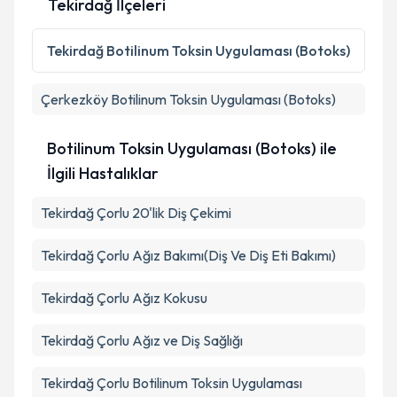
Tekirdağ İlçeleri
Metni
'ni okudum ve kişisel verilerimin belirtilen
kapsamda işlenmesini kabul ediyorum.
Tekirdağ
Botilinum Toksin Uygulaması (Botoks)
Takvim Talebini Gönder
Çerkezköy
Botilinum Toksin Uygulaması (Botoks)
Botilinum Toksin Uygulaması (Botoks) ile
İlgili Hastalıklar
Tekirdağ Çorlu 20'lik Diş Çekimi
Tekirdağ Çorlu Ağız Bakımı(Diş Ve Diş Eti Bakımı)
Tekirdağ Çorlu Ağız Kokusu
Tekirdağ Çorlu Ağız ve Diş Sağlığı
Tekirdağ Çorlu Botilinum Toksin Uygulaması