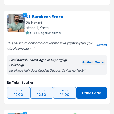
Dt. Burakcan Erden
Diş Hekimi
İstanbul
, Kartal
5
(
87
Değerlendirme)
Gerekli tüm açıklamaları yapması ve yaptığı işten çok
Devamı
güzel sonuçları...
Özel Kartal Erdent Ağız ve Diş Sağlığı
Haritada Göster
Polikliniği
Karlıktepe Mah. Spor Caddesi Odabaşı Ceylan Ap. No:2/1
En Yakın Saatler
Yarın
Yarın
Yarın
Daha Fazla
12:00
12:30
14:00