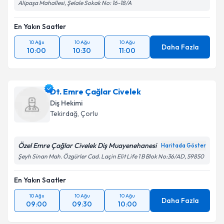
Alipaşa Mahallesi, Şelale Sokak No: 16-18/A
En Yakın Saatler
10 Ağu
10 Ağu
10 Ağu
Daha Fazla
10:00
10:30
11:00
Dt. Emre Çağlar Civelek
Diş Hekimi
Tekirdağ
, Çorlu
Özel Emre Çağlar Civelek Diş Muayenehanesi
Haritada Göster
Şeyh Sinan Mah. Özgürler Cad. Laçin Elit Life 1 B Blok No:36/AD, 59850
En Yakın Saatler
10 Ağu
10 Ağu
10 Ağu
Daha Fazla
09:00
09:30
10:00