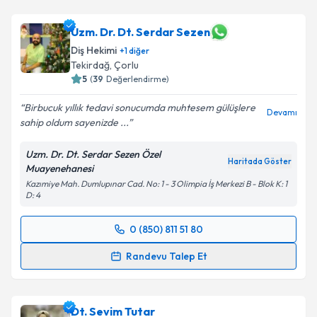
Uzm. Dr. Dt. Serdar Sezen
Diş Hekimi
+
1
diğer
Tekirdağ
, Çorlu
5
(
39
Değerlendirme)
Birbucuk yıllık tedavi sonucumda muhtesem gülüşlere
Devamı
sahip oldum sayenizde ...
Uzm. Dr. Dt. Serdar Sezen Özel
Haritada Göster
Muayenehanesi
Kazımiye Mah. Dumlupınar Cad. No: 1 - 3 Olimpia İş Merkezi B - Blok K: 1
D: 4
0 (850) 811 51 80
Randevu Takvimi Talebi
Randevu Talep Et
Uzm. Dr. Dt. Serdar Sezen
için randevu takvimi
talebi oluşturun. Size bu uzmandan randevu almanız
Dt. Sevim Tutar
için bir takvim hazırlandığında e-posta ile