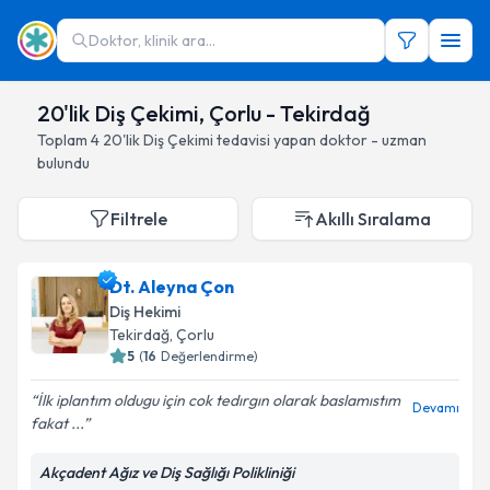
Doktor, klinik ara...
20'lik Diş Çekimi, Çorlu - Tekirdağ
Toplam
4
20'lik Diş Çekimi
tedavisi yapan doktor - uzman
bulundu
Filtrele
Akıllı Sıralama
Dt. Aleyna Çon
Diş Hekimi
Tekirdağ
, Çorlu
5
(
16
Değerlendirme)
İlk iplantım oldugu için cok tedırgın olarak baslamıstım
Devamı
fakat ...
Akçadent Ağız ve Diş Sağlığı Polikliniği