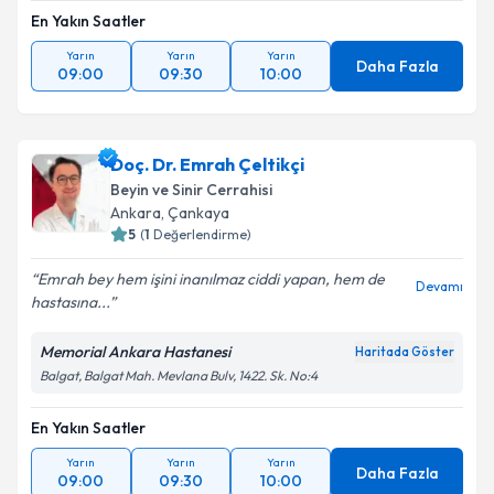
En Yakın Saatler
Yarın
Yarın
Yarın
Daha Fazla
09:00
09:30
10:00
Doç. Dr. Emrah Çeltikçi
Beyin ve Sinir Cerrahisi
Ankara
, Çankaya
5
(
1
Değerlendirme)
Emrah bey hem işini inanılmaz ciddi yapan, hem de
Devamı
hastasına...
Memorial Ankara Hastanesi
Haritada Göster
Balgat, Balgat Mah. Mevlana Bulv, 1422. Sk. No:4
En Yakın Saatler
Yarın
Yarın
Yarın
Daha Fazla
09:00
09:30
10:00