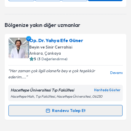
Bölgenize yakın diğer uzmanlar
Op. Dr. Yahya Efe Güner
Beyin ve Sinir Cerrahisi
Ankara
, Çankaya
5
(
3
Değerlendirme)
Her zaman çok ilgili olanefe bey e çok teşekkür
Devamı
ederim....
Hacettepe Üniversitesi Tıp Fakültesi
Haritada Göster
Hacettepe Mah, Tıp Fakültesi, Hacettepe Üniversitesi, 06230
Randevu Talep Et
Randevu Takvimi Talebi