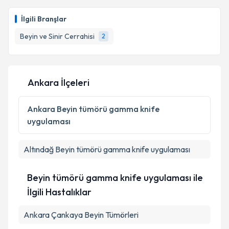
Op. Dr. Yahya Efe Güner
için randevu takvimi talebi
oluşturun. Size bu uzmandan randevu almanız için bir
İlgili Branşlar
takvim hazırlandığında e-posta ile bilgilendireceğiz.
Beyin ve Sinir Cerrahisi
2
E-posta Adresiniz
Ankara İlçeleri
Kişisel verilerimin işlenmesine ilişkin
Aydınlatma
Metni
'ni okudum ve kişisel verilerimin belirtilen
Ankara
Beyin tümörü gamma knife
kapsamda işlenmesini kabul ediyorum.
uygulaması
Takvim Talebini Gönder
Altındağ
Beyin tümörü gamma knife uygulaması
Beyin tümörü gamma knife uygulaması ile
İlgili Hastalıklar
Ankara Çankaya Beyin Tümörleri