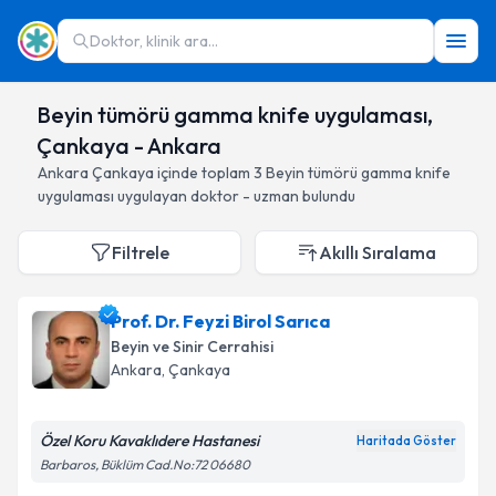
Doktor, klinik ara...
Beyin tümörü gamma knife uygulaması,
Çankaya - Ankara
Ankara
Çankaya
içinde toplam
3
Beyin tümörü gamma knife
uygulaması
uygulayan doktor - uzman bulundu
Filtrele
Akıllı Sıralama
Prof. Dr. Feyzi Birol Sarıca
Beyin ve Sinir Cerrahisi
Ankara
, Çankaya
Özel Koru Kavaklıdere Hastanesi
Haritada Göster
Barbaros, Büklüm Cad.No:72 06680