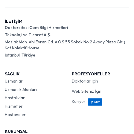
İLETİŞİM
Doktorsitesi Com Bilgi Hizmetleri
Teknoloji ve Ticaret A.Ş.
Maslak Mah. Ahi Evran Cd. A.O.S 55 Sokak No:2 Aksoy Plaza Giriş
Kat Kolektif House
İstanbul, Türkiye
SAĞLIK
PROFESYONELLER
Uzmanlar
Doktorlar İçin
Uzmanlık Alanları
Web Siteniz İçin
Hastalıklar
Kariyer
İşe Alım
Hizmetler
Hastaneler
KURUMSAL