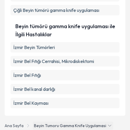
Metni
'ni okudum ve kişisel verilerimin belirtilen
kapsamda işlenmesini kabul ediyorum.
Çiğli
Beyin tümörü gamma knife uygulaması
Takvim Talebini Gönder
Beyin tümörü gamma knife uygulaması ile
İlgili Hastalıklar
İzmir Beyin Tümörleri
İzmir Bel Fıtığı Cerrahisi, Mikrodiskektomi
İzmir Bel Fıtığı
İzmir Bel kanal darlığı
İzmir Bel Kayması
Ana Sayfa
Beyin Tumoru Gamma Knife Uygulamasi