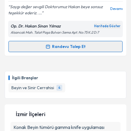
Saygı değer sevgili Doktorumuz Hakan beye sonsuz
Devamı
teşekkür ederiz. ...
Kişisel verilerimin işlenmesine ilişkin
Aydınlatma
Metni
'ni okudum ve kişisel verilerimin belirtilen
Op. Dr. Hakan Sinan Yılmaz
Haritada Göster
kapsamda işlenmesini kabul ediyorum.
Alsancak Mah. Talat Paşa Bulvarı Sema Apt. No:75 K:2 D:7
Takvim Talebini Gönder
Randevu Talep Et
Randevu Takvimi Talebi
Op. Dr. Hakan Sinan Yılmaz
için randevu takvimi
talebi oluşturun. Size bu uzmandan randevu almanız
İlgili Branşlar
için bir takvim hazırlandığında e-posta ile
bilgilendireceğiz.
Beyin ve Sinir Cerrahisi
4
E-posta Adresiniz
İzmir İlçeleri
Konak
Beyin tümörü gamma knife uygulaması
Kişisel verilerimin işlenmesine ilişkin
Aydınlatma