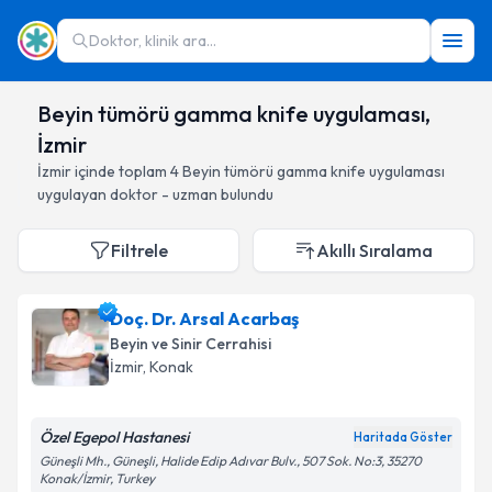
Doktor, klinik ara...
Beyin tümörü gamma knife uygulaması,
İzmir
İzmir
içinde toplam
4
Beyin tümörü gamma knife uygulaması
uygulayan doktor - uzman bulundu
Filtrele
Akıllı Sıralama
Doç. Dr. Arsal Acarbaş
Beyin ve Sinir Cerrahisi
İzmir
, Konak
Özel Egepol Hastanesi
Haritada Göster
Güneşli Mh., Güneşli, Halide Edip Adıvar Bulv., 507 Sok. No:3, 35270
Konak/İzmir, Turkey