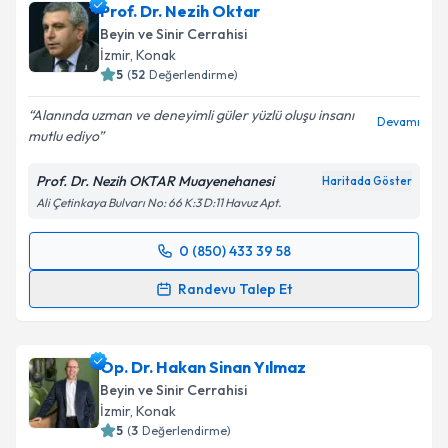
Prof. Dr. Nezih Oktar
Beyin ve Sinir Cerrahisi
İzmir
, Konak
5
(
52
Değerlendirme)
Alanında uzman ve deneyimli güler yüzlü oluşu insanı
Devamı
mutlu ediyo
Prof. Dr. Nezih OKTAR Muayenehanesi
Haritada Göster
Ali Çetinkaya Bulvarı No: 66 K:3 D:11 Havuz Apt.
0 (850) 433 39 58
Randevu Takvimi Talebi
Randevu Talep Et
Prof. Dr. Nezih Oktar
için randevu takvimi talebi
oluşturun. Size bu uzmandan randevu almanız için bir
Op. Dr. Hakan Sinan Yılmaz
takvim hazırlandığında e-posta ile bilgilendireceğiz.
Beyin ve Sinir Cerrahisi
E-posta Adresiniz
İzmir
, Konak
5
(
3
Değerlendirme)