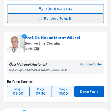
0 (850) 474 37 43
Randevu Takvimi Talebi
Randevu Talep Et
Doç. Dr. Arsal Acarbaş
için randevu takvimi talebi
oluşturun. Size bu uzmandan randevu almanız için bir
Prof. Dr. Hakan Murat Göksel
takvim hazırlandığında e-posta ile bilgilendireceğiz.
Beyin ve Sinir Cerrahisi
E-posta Adresiniz
İzmir
, Çiğli
Özel Metropol Hastanesi
Haritada Göster
Küçük Çiğli, Anadolu Cd. No:1169, 35620 Aosb
Kişisel verilerimin işlenmesine ilişkin
Aydınlatma
Metni
'ni okudum ve kişisel verilerimin belirtilen
En Yakın Saatler
kapsamda işlenmesini kabul ediyorum.
10 Ağu
10 Ağu
10 Ağu
Daha Fazla
09:00
09:30
10:00
Takvim Talebini Gönder