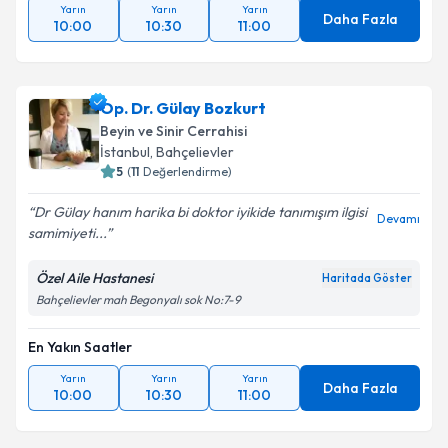
Yarın
Yarın
Yarın
Daha Fazla
10:00
10:30
11:00
Op. Dr. Gülay Bozkurt
Beyin ve Sinir Cerrahisi
İstanbul
, Bahçelievler
5
(
11
Değerlendirme)
Dr Gülay hanım harika bi doktor iyikide tanımışım ilgisi
Devamı
samimiyeti...
Özel Aile Hastanesi
Haritada Göster
Bahçelievler mah Begonyalı sok No:7-9
En Yakın Saatler
Yarın
Yarın
Yarın
Daha Fazla
10:00
10:30
11:00