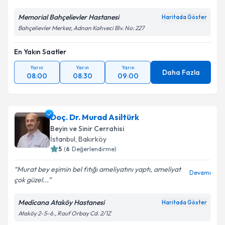
Metni
'ni okudum ve kişisel verilerimin belirtilen
Memorial Bahçelievler Hastanesi
Haritada Göster
kapsamda işlenmesini kabul ediyorum.
Bahçelievler Merkez, Adnan Kahveci Blv. No: 227
Takvim Talebini Gönder
En Yakın Saatler
Yarın
Yarın
Yarın
Daha Fazla
08:00
08:30
09:00
Doç. Dr. Murad Asiltürk
Beyin ve Sinir Cerrahisi
İstanbul
, Bakırköy
5
(
6
Değerlendirme)
Murat bey eşimin bel fıtığı ameliyatını yaptı, ameliyat
Devamı
çok güzel...
Medicana Ataköy Hastanesi
Haritada Göster
Ataköy 2-5-6., Rauf Orbay Cd. 2/1Z