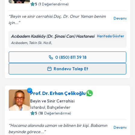
5
(
1
Değerlendirme)
Beyin ve sinir cerrahisi Doç. Dr. Onur Yaman benim
Devamı
için...
Acıbadem Kadıköy (Dr. Şinasi Can) Hastanesi
Haritada Göster
Acıbadem, Tekin Sk. No:8,
0 (850) 811 39 18
Randevu Takvimi Talebi
Randevu Talep Et
Prof. Dr. Onur Yaman
için randevu takvimi talebi
oluşturun. Size bu uzmandan randevu almanız için bir
takvim hazırlandığında e-posta ile bilgilendireceğiz.
Prof. Dr. Erhan Çelikoğlu
Beyin ve Sinir Cerrahisi
E-posta Adresiniz
İstanbul
, Bahçelievler
5
(
18
Değerlendirme)
Hocamız alanında uzman ve bilinen bir kişi. Babamın
Devamı
beyninde görece...
Kişisel verilerimin işlenmesine ilişkin
Aydınlatma