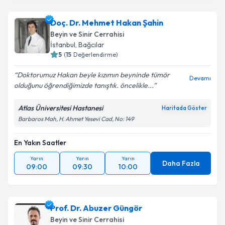
Doç. Dr. Mehmet Hakan Şahin
Beyin ve Sinir Cerrahisi
İstanbul
, Bağcılar
5
(
15
Değerlendirme)
Doktorumuz Hakan beyle kızımın beyninde tümör
Devamı
olduğunu öğrendiğimizde tanıştık. öncelikle...
Atlas Üniversitesi Hastanesi
Haritada Göster
Barbaros Mah, H. Ahmet Yesevi Cad, No: 149
En Yakın Saatler
Yarın
Yarın
Yarın
Daha Fazla
09:00
09:30
10:00
Prof. Dr. Abuzer Güngör
Beyin ve Sinir Cerrahisi