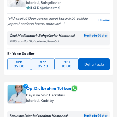
İstanbul
, Bahçelievler
5
(
3
Değerlendirme)
Hidrosefali Operasyonu gayet başarılı bir şekilde
Devamı
yapan hocaların hocası mütevazi...
Özel Medicalpark Bahçelievler Hastanesi
Haritada Göster
Kültür sok No:1 Bahçelievler/İstanbul
En Yakın Saatler
Yarın
Yarın
Yarın
Daha Fazla
09:00
09:30
10:00
Op. Dr. İbrahim Tutkan
Beyin ve Sinir Cerrahisi
İstanbul
, Kadıköy
Koşuyolu İstanbul Medipol Hastanesi
Haritada Göster