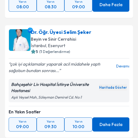
Yarın
Yarın
Yarın
Daha Fazla
08:00
08:30
09:00
Dr. Öğr. Üyesi Selim Şeker
Beyin ve Sinir Cerrahisi
İstanbul
, Esenyurt
5
(
1
Değerlendirme)
çok iyi açıklamalar yaparak acil müdahele yaptı
Devamı
sağolsun bundan sonrası...
Bahçeşehir Liv Hospital İstinye Üniversite
Haritada Göster
Hastanesi
Aşık Veysel Mah, Süleyman Demirel Cd. No:1
En Yakın Saatler
Yarın
Yarın
Yarın
Daha Fazla
09:00
09:30
10:00