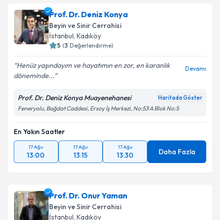
Prof. Dr. Deniz Konya
Beyin ve Sinir Cerrahisi
İstanbul
, Kadıköy
5
(
3
Değerlendirme)
Henüz yaşındayım ve hayatımın en zor, en karanlık
Devamı
döneminde...
Prof. Dr. Deniz Konya Muayenehanesi
Haritada Göster
Feneryolu, Bağdat Caddesi, Ersoy İş Merkezi, No:53 A Blok No:5
En Yakın Saatler
17 Ağu
17 Ağu
17 Ağu
Daha Fazla
13:00
13:15
13:30
Prof. Dr. Onur Yaman
Beyin ve Sinir Cerrahisi
İstanbul
, Kadıköy