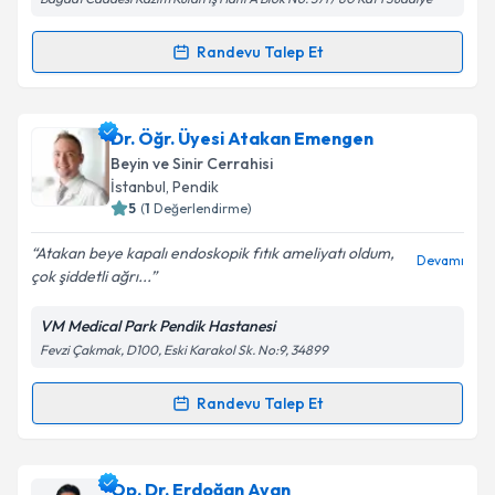
Kişisel verilerimin işlenmesine ilişkin
Aydınlatma
Randevu Talep Et
Randevu Takvimi Talebi
Metni
'ni okudum ve kişisel verilerimin belirtilen
kapsamda işlenmesini kabul ediyorum.
Op. Dr. Murat İnan
için randevu takvimi talebi
Dr. Öğr. Üyesi Atakan Emengen
oluşturun. Size bu uzmandan randevu almanız için bir
Takvim Talebini Gönder
Beyin ve Sinir Cerrahisi
takvim hazırlandığında e-posta ile bilgilendireceğiz.
İstanbul
, Pendik
5
(
1
Değerlendirme)
E-posta Adresiniz
Atakan beye kapalı endoskopik fıtık ameliyatı oldum,
Devamı
çok şiddetli ağrı...
VM Medical Park Pendik Hastanesi
Kişisel verilerimin işlenmesine ilişkin
Aydınlatma
Fevzi Çakmak, D100, Eski Karakol Sk. No:9, 34899
Metni
'ni okudum ve kişisel verilerimin belirtilen
kapsamda işlenmesini kabul ediyorum.
Randevu Talep Et
Randevu Takvimi Talebi
Takvim Talebini Gönder
Dr. Öğr. Üyesi Atakan Emengen
için randevu
Op. Dr. Erdoğan Ayan