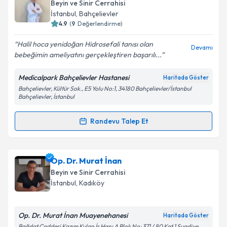
oluşturun. Size bu uzmandan randevu almanız için bir
Beyin ve Sinir Cerrahisi
takvim hazırlandığında e-posta ile bilgilendireceğiz.
İstanbul
, Bahçelievler
4.9
(
9
Değerlendirme)
E-posta Adresiniz
Halil hoca yenidoğan Hidrosefali tanısı olan
Devamı
bebeğimin ameliyatını gerçekleştiren başarılı...
Medicalpark Bahçelievler Hastanesi
Haritada Göster
Kişisel verilerimin işlenmesine ilişkin
Aydınlatma
Bahçelievler, Kültür Sok., E5 Yolu No:1, 34180 Bahçelievler/İstanbul
Metni
'ni okudum ve kişisel verilerimin belirtilen
Bahçelievler, İstanbul
kapsamda işlenmesini kabul ediyorum.
Randevu Talep Et
Randevu Takvimi Talebi
Takvim Talebini Gönder
Op. Dr. Halil Olgün Peker
için randevu takvimi talebi
Op. Dr. Murat İnan
oluşturun. Size bu uzmandan randevu almanız için bir
Beyin ve Sinir Cerrahisi
takvim hazırlandığında e-posta ile bilgilendireceğiz.
İstanbul
, Kadıköy
E-posta Adresiniz
Op. Dr. Murat İnan Muayenehanesi
Haritada Göster
Bağdat Caddesi Kazım Kulan İş Hanı A Blok No: 371 / 80 Kat 1 Suadiye