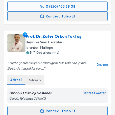
0 (850) 433 39 08
Randevu Takvimi Talebi
Randevu Talep Et
Doç. Dr. Murad Asiltürk
için randevu takvimi talebi
oluşturun. Size bu uzmandan randevu almanız için bir
Prof. Dr. Zafer Orkun Toktaş
takvim hazırlandığında e-posta ile bilgilendireceğiz.
Beyin ve Sinir Cerrahisi
E-posta Adresiniz
İstanbul
, Maltepe
5
(
4
Değerlendirme)
aydır çözülemeyen hastalığımı tek seferde çözdü.
Devamı
Beyinde tıkanıklık var...
Kişisel verilerimin işlenmesine ilişkin
Aydınlatma
Metni
'ni okudum ve kişisel verilerimin belirtilen
Adres
1
Adres
2
kapsamda işlenmesini kabul ediyorum.
İstanbul Onkoloji Hastanesi
Haritada Göster
Takvim Talebini Gönder
Cevizli, Talatpaşa Cd No:75
Randevu Talep Et
Randevu Takvimi Talebi