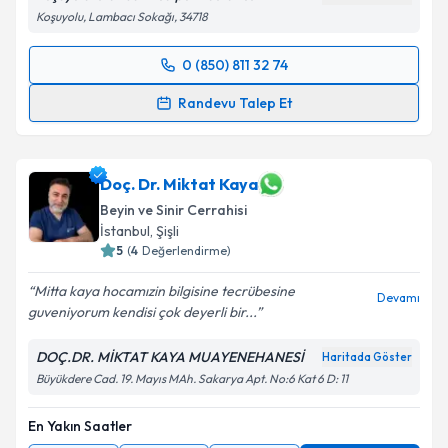
Koşuyolu, Lambacı Sokağı, 34718
0 (850) 811 32 74
Randevu Takvimi Talebi
Randevu Talep Et
Op. Dr. İbrahim Tutkan
için randevu takvimi talebi
oluşturun. Size bu uzmandan randevu almanız için bir
takvim hazırlandığında e-posta ile bilgilendireceğiz.
Doç. Dr. Miktat Kaya
Beyin ve Sinir Cerrahisi
E-posta Adresiniz
İstanbul
, Şişli
5
(
4
Değerlendirme)
Mitta kaya hocamızin bilgisine tecrübesine
Devamı
guveniyorum kendisi çok deyerli bir...
Kişisel verilerimin işlenmesine ilişkin
Aydınlatma
Metni
'ni okudum ve kişisel verilerimin belirtilen
DOÇ.DR. MİKTAT KAYA MUAYENEHANESİ
Haritada Göster
kapsamda işlenmesini kabul ediyorum.
Büyükdere Cad. 19. Mayıs MAh. Sakarya Apt. No:6 Kat 6 D: 11
Takvim Talebini Gönder
En Yakın Saatler