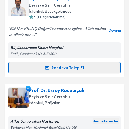
takvimi talebi oluşturun. Size bu uzmandan randevu
Beyin ve Sinir Cerrahisi
almanız için bir takvim hazırlandığında e-posta ile
İstanbul
, Büyükçekmece
bilgilendireceğiz.
5
(
1
Değerlendirme)
E-posta Adresiniz
Elif Nur KILINÇ Değerli hocama sevgiler.. Allah ondan
Devamı
ve ailesinden...
Büyükçekmece Kolan Hospital
Fatih, Fedakar Sk No:3, 34500
Kişisel verilerimin işlenmesine ilişkin
Aydınlatma
Metni
'ni okudum ve kişisel verilerimin belirtilen
kapsamda işlenmesini kabul ediyorum.
Randevu Talep Et
Randevu Takvimi Talebi
Takvim Talebini Gönder
Op. Dr. Erdoğan Ayan
için randevu takvimi talebi
Prof. Dr. Ersoy Kocabıçak
oluşturun. Size bu uzmandan randevu almanız için bir
Beyin ve Sinir Cerrahisi
takvim hazırlandığında e-posta ile bilgilendireceğiz.
İstanbul
, Bağcılar
E-posta Adresiniz
Atlas Üniversitesi Hastanesi
Haritada Göster
Barbaros Mah, H. Ahmet Yesevi Cad, No: 149