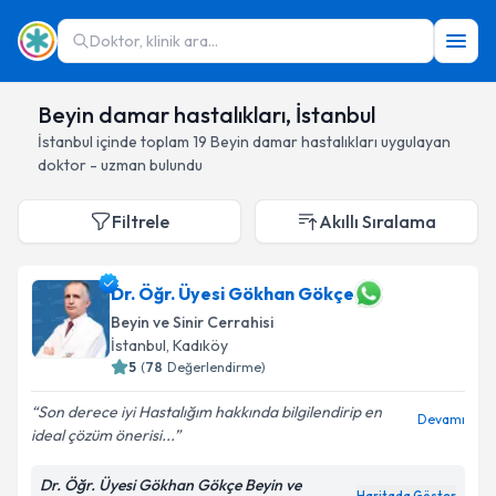
Doktor, klinik ara...
Beyin damar hastalıkları, İstanbul
İstanbul
içinde toplam
19
Beyin damar hastalıkları
uygulayan
doktor - uzman bulundu
Filtrele
Akıllı Sıralama
Dr. Öğr. Üyesi Gökhan Gökçe
Beyin ve Sinir Cerrahisi
İstanbul
, Kadıköy
5
(
78
Değerlendirme)
Son derece iyi Hastalığım hakkında bilgilendirip en
Devamı
ideal çözüm önerisi...
Dr. Öğr. Üyesi Gökhan Gökçe Beyin ve