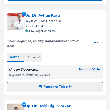
Prof. Dr. Zafer Orkun Toktaş
için randevu takvimi
Op. Dr. Ayhan Kara
talebi oluşturun. Size bu uzmandan randevu almanız
Beyin ve Sinir Cerrahisi
için bir takvim hazırlandığında e-posta ile
İstanbul
, Üsküdar
bilgilendireceğiz.
5
(
3
Değerlendirme)
E-posta Adresiniz
ekim bugün boyun fıtığı Kapalı ameliyatı oldum
Devamı
hem...
Adres
1
Adres
2
Kişisel verilerimin işlenmesine ilişkin
Aydınlatma
Metni
'ni okudum ve kişisel verilerimin belirtilen
Ümran Tıp Merkezi
Haritada Göster
kapsamda işlenmesini kabul ediyorum.
Bulgurlu Mh. İzzettin Bey Sk No:3
Randevu Talep Et
Takvim Talebini Gönder
Randevu Takvimi Talebi
Op. Dr. Ayhan Kara
için randevu takvimi talebi
Op. Dr. Halil Olgün Peker