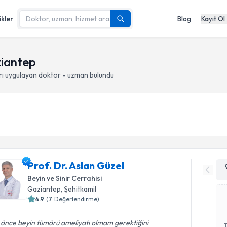
ikler
Blog
Kayıt Ol
ziantep
rı
uygulayan doktor - uzman bulundu
Prof. Dr. Aslan Güzel
Beyin ve Sinir Cerrahisi
Gaziantep
, Şehitkamil
4.9
(
7
Değerlendirme)
 önce beyin tümörü ameliyatı olmam gerektiğini