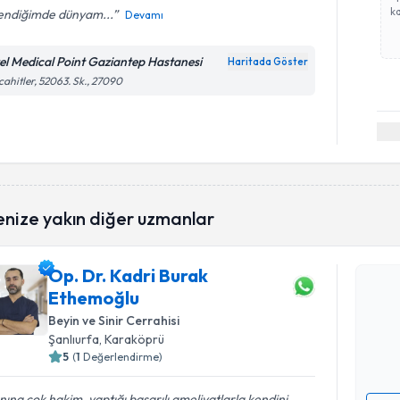
ka
endiğimde dünyam...
Devamı
el Medical Point Gaziantep Hastanesi
Haritada Göster
ahitler, 52063. Sk., 27090
enize yakın diğer uzmanlar
Randevu T
Op. Dr. Kadri Burak
Op. Dr. K
Ethemoğlu
oluşturun. 
hazırlandığ
Beyin ve Sinir Cerrahisi
Şanlıurfa
, Karaköprü
E-posta Ad
5
(
1
Değerlendirme)
nına çok hakim, yaptığı başarılı ameliyatlarla kendini