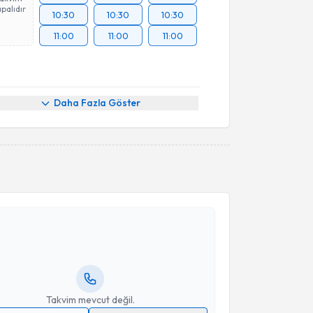
palıdır
10:30
10:30
10:30
11:00
11:00
11:00
Daha Fazla Göster
akvimi Talebi
adri Burak Ethemoğlu
için randevu takvimi talebi
Size bu uzmandan randevu almanız için bir takvim
ında e-posta ile bilgilendireceğiz.
resiniz
Takvim mevcut değil.