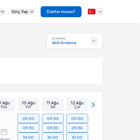
Giriş Yap
Doktor musun?
Sıralama
Akıllı Sıralama
9 Ağu
10 Ağu
11 Ağu
12 Ağu
Paz
Pzt
Sal
Çar
09:00
09:00
09:00
09:30
09:30
09:30
10:00
10:00
10:00
Takvim