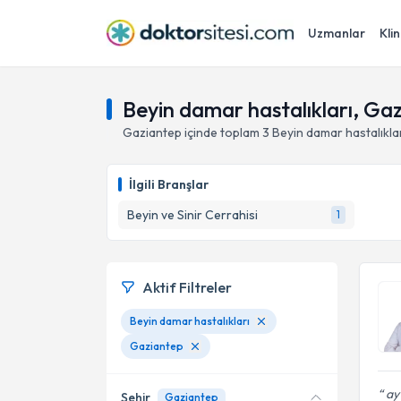
Uzmanlar
Klin
Beyin damar hastalıkları, Ga
Gaziantep
içinde toplam
3
Beyin damar hastalıkla
İlgili Branşlar
Beyin ve Sinir Cerrahisi
1
Aktif Filtreler
Beyin damar hastalıkları
Gaziantep
ay
Şehir
Gaziantep