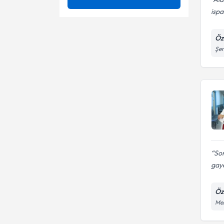
ispa
Baş Dönmesi
Ünvan
Alzheimer
Baş Ve Yüz Ağrısı
Öz
Ameliyatsız bel fıtığı tedavisi
DİCLE ÜNİVERSİTESİ
Şen
Bel-Sırt-Boyun Ağrıları Tanı Ve
Bel fıtığı tedavisi
Tedavisi
Prof. Dr.
Beyin Anevrizması
Bel Kayması Tedavisi
Beyin Apsesi
Bel ve boyun fıtığı
Beyin cerrahisi
Beyin Apsesi
Beyin Fıtıklanması
Beyin damar hastalıkları
Son
Beyin Hastalıkları
gaye
Beyin pili
Beyin Kanamaları
Beyin tümörleri ameliyatı
Öz
Meh
Beyin tümörü