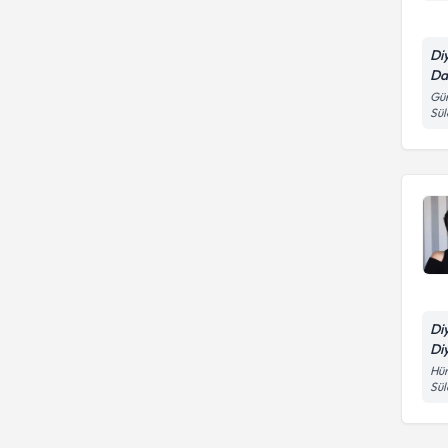
Di
Da
Gün
Sül
Di
Di
Hür
Sü