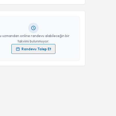
Takvim Talebini Gönder
a Özfidan
için randevu takvimi talebi oluşturun. Size
 randevu almanız için bir takvim hazırlandığında e-
lgilendireceğiz.
resiniz
u uzmandan online randevu alabileceğin bir
takvimi bulunmuyor.
Randevu Talep Et
 verilerimin işlenmesine ilişkin
Aydınlatma Metni
'ni
 ve kişisel verilerimin belirtilen kapsamda
esini kabul ediyorum.
Takvim Talebini Gönder