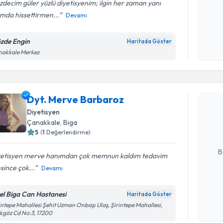
decim güler yüzlü diyetisyenim; ilgin her zaman yanı
mda hissettirmen...
Devamı
Kişisel
okudum
zde Engin
Haritada Göster
işlenm
nakkale Merkez
Randevu T
Dyt. Merve Barbaroz
Dyt. Merv
Size bu uzm
Diyetisyen
hazırlandığ
Çanakkale
, Biga
5
(
1
Değerlendirme)
E-posta Ad
B
yetisyen merve hanımdan çok memnun kaldım tedavim
since çok...
Devamı
Kişisel
el Biga Can Hastanesi
Haritada Göster
okudum
Randevu T
intepe Mahallesi Şehit Uzman Onbaşı Ulaş, Şirintepe Mahallesi,
işlenm
kgöz Cd No:3, 17200