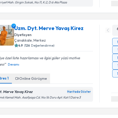
riyet Mah. Girgin Sokak, No:11, K:2, D:6 Ata Plaza
Uzm. Dyt. Merve Yavaş Kirez
Diyetisyen
Çanakkale
, Merkez
4.9
(
126
Değerlendirme)
iye özel liste hazırlaması ve ilgisi güler yüzü motive
esi
Devamı
dres
1
Online Görüşme
t. Merve Yavaş Kirez
Haritada Göster
ık Kemal Mah. Asafpaşa Cd. No:16 Duru Apt. Kat:1 Daire:3