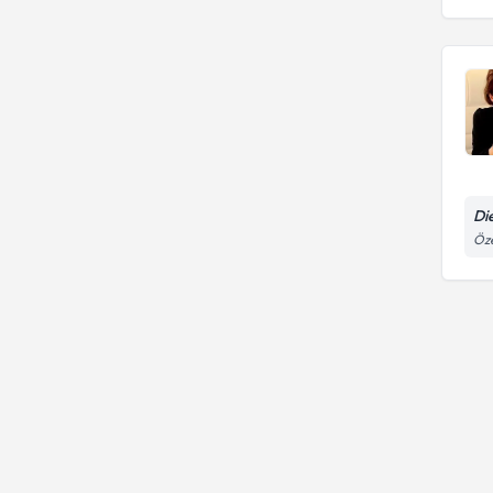
Die
Öze