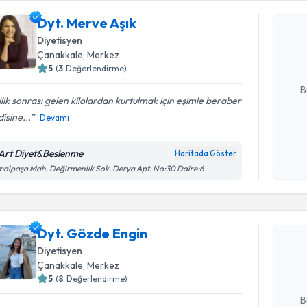
Dyt. Merve
Dyt. Merve Aşık
uzmandan ra
Diyetisyen
posta ile bi
Çanakkale
, Merkez
5
(
3
Değerlendirme)
E-posta Ad
B
ilik sonrası gelen kilolardan kurtulmak için eşimle beraber
isine...
Devamı
Kişisel
okudum
Art Diyet&Beslenme
Haritada Göster
işlenm
alpaşa Mah. Değirmenlik Sok. Derya Apt. No:30 Daire:6
Randevu T
Dyt. Gözd
Dyt. Gözde Engin
uzmandan ra
Diyetisyen
posta ile bi
Çanakkale
, Merkez
5
(
8
Değerlendirme)
E-posta Ad
B