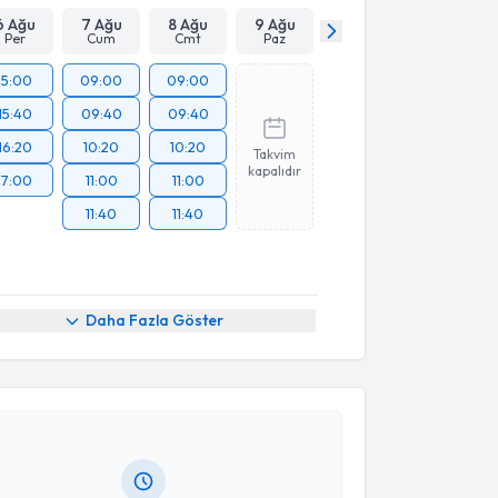
6 Ağu
7 Ağu
8 Ağu
9 Ağu
Per
Cum
Cmt
Paz
15:00
09:00
09:00
15:40
09:40
09:40
16:20
10:20
10:20
Takvim
kapalıdır
17:00
11:00
11:00
11:40
11:40
akvimi Talebi
Daha Fazla Göster
n Ölmezoğlu
için randevu takvimi talebi oluşturun.
andan randevu almanız için bir takvim
ında e-posta ile bilgilendireceğiz.
resiniz