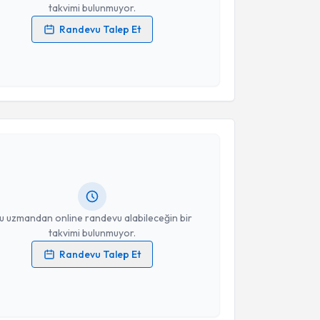
takvimi bulunmuyor.
Randevu Talep Et
 verilerimin işlenmesine ilişkin
Aydınlatma Metni
'ni
 ve kişisel verilerimin belirtilen kapsamda
esini kabul ediyorum.
akvimi Talebi
Takvim Talebini Gönder
e Barbaroz
için randevu takvimi talebi oluşturun.
andan randevu almanız için bir takvim
ında e-posta ile bilgilendireceğiz.
resiniz
u uzmandan online randevu alabileceğin bir
takvimi bulunmuyor.
Randevu Talep Et
 verilerimin işlenmesine ilişkin
Aydınlatma Metni
'ni
 ve kişisel verilerimin belirtilen kapsamda
akvimi Talebi
esini kabul ediyorum.