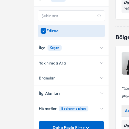
Di
Yuk
Edirne
Bölg
İlçe
Keşan
Yakınımda Ara
Branşlar
Konumuma yakın uzmanları
Merkez
göster
Uzm
Keşan
İlgi Alanları
geçi
Hizmetler
Beslenme planı
Diyetisyen
A
Mezuniyet
Aralıklı Oruç Diyeti
Di
Daha Fazla Filtre