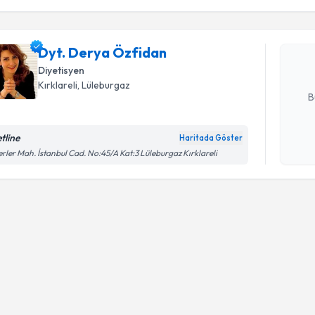
Dyt. Dery
bu uzmandan
Dyt. Derya Özfidan
posta ile bi
Diyetisyen
E-posta Ad
Kırklareli
, Lüleburgaz
B
tline
Haritada Göster
Kişisel
rler Mah. İstanbul Cad. No:45/A Kat:3 Lüleburgaz Kırklareli
okudum
işlenm