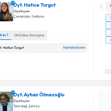
Dyt. Hatice Turgut
Diyetisyen
Çanakkale
, Gelibolu
dres
1
Online Görüşme
t. Hatice Turgut
Haritada Göster
Randevu T
Dyt. Ayha
Size bu uzm
Dyt. Ayhan Ölmezoğlu
hazırlandığ
Diyetisyen
Tekirdağ
, Şarköy
E-posta Ad