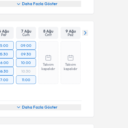
Daha Fazla Göster
6 Ağu
7 Ağu
8 Ağu
9 Ağu
Per
Cum
Cmt
Paz
15:00
09:00
15:30
09:30
16:00
10:00
Takvim
Takvim
kapalıdır
kapalıdır
16:30
10:30
17:00
11:00
Daha Fazla Göster