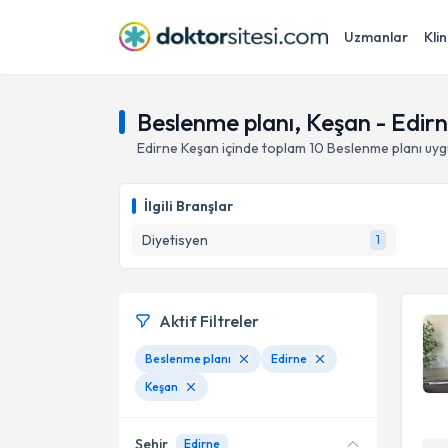
Uzmanlar
Klin
Beslenme planı, Keşan - Edir
Edirne
Keşan
içinde toplam
10
Beslenme planı
uyg
İlgili Branşlar
Diyetisyen
1
Aktif Filtreler
Beslenme planı
Edirne
Keşan
Şehir
Edirne