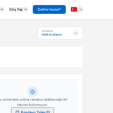
Giriş Yap
Doktor musun?
Sıralama
Akıllı Sıralama
akvimi Talebi
a Sezer
için randevu takvimi talebi oluşturun. Size bu
ndevu almanız için bir takvim hazırlandığında e-
lgilendireceğiz.
resiniz
u uzmandan online randevu alabileceğin bir
takvimi bulunmuyor.
Randevu Talep Et