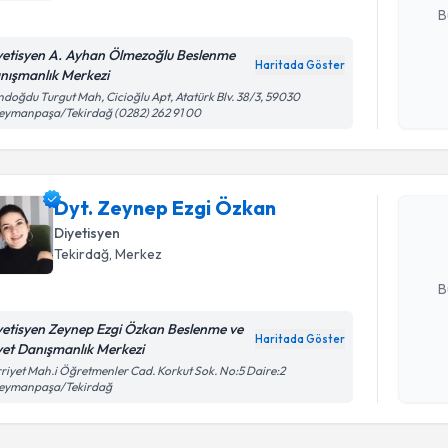
B
yetisyen A. Ayhan Ölmezoğlu Beslenme
Haritada Göster
nışmanlık Merkezi
Kişisel
doğdu Turgut Mah, Cicioğlu Apt, Atatürk Blv. 38/3, 59030
okudum
eymanpaşa/Tekirdağ (0282) 262 91 00
Randevu T
işlenm
Dyt. Zeyn
Size bu uzm
Dyt. Zeynep Ezgi Özkan
hazırlandığ
Diyetisyen
Tekirdağ
, Merkez
E-posta Ad
B
yetisyen Zeynep Ezgi Özkan Beslenme ve
Haritada Göster
yet Danışmanlık Merkezi
Kişisel
riyet Mah.i Öğretmenler Cad. Korkut Sok. No:5 Daire:2
okudum
leymanpaşa/Tekirdağ
işlenm
Randevu T