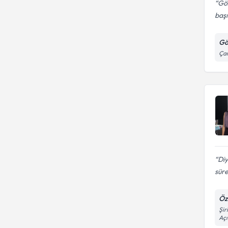
Göz
başı
Gö
Ça
Di
süre
Öz
Şir
Açı