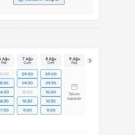
 verilerimin işlenmesine ilişkin
Aydınlatma Metni
'ni
 ve kişisel verilerimin belirtilen kapsamda
esini kabul ediyorum.
Takvim Talebini Gönder
6 Ağu
7 Ağu
8 Ağu
9 Ağu
Per
Cum
Cmt
Paz
15:00
09:00
09:00
15:30
09:30
09:30
16:00
10:00
10:00
Takvim
kapalıdır
16:30
10:30
10:30
17:00
11:00
11:00