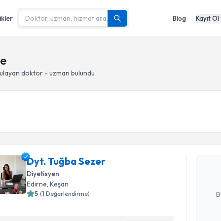
ikler
Blog
Kayıt Ol
ne
ulayan doktor - uzman bulundu
Randevu T
Dyt. Tuğb
uzmandan ra
Dyt. Tuğba Sezer
posta ile bi
Diyetisyen
E-posta Ad
Edirne
, Keşan
5
(
1
Değerlendirme)
B