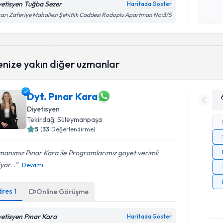
yetisyen Tuğba Sezer
Haritada Göster
Kişisel
arı Zaferiye Mahallesi Şehitlik Caddesi Rodoplu Apartman No:3/5
okudum
işlenm
enize yakın diğer uzmanlar
Dyt. Pınar Kara
Diyetisyen
Tekirdağ
, Süleymanpaşa
5
(
33
Değerlendirme)
anımız Pınar Kara ile Programlarımız gayet verimli
yor. .
Devamı
dres
1
Online Görüşme
yetisyen Pınar Kara
Haritada Göster