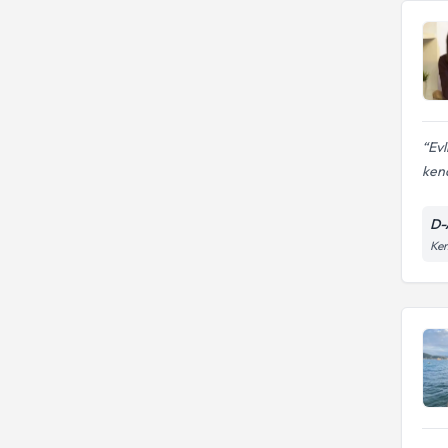
Evl
kend
D-
Kem