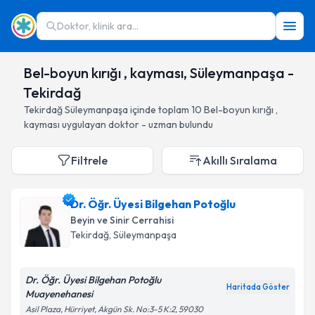
Doktor, klinik ara...
Bel-boyun kırığı , kayması, Süleymanpaşa -
Tekirdağ
Tekirdağ
Süleymanpaşa
içinde toplam
10
Bel-boyun kırığı ,
kayması
uygulayan doktor - uzman bulundu
Filtrele
Akıllı Sıralama
Dr. Öğr. Üyesi Bilgehan Potoğlu
Beyin ve Sinir Cerrahisi
Tekirdağ
, Süleymanpaşa
Dr. Öğr. Üyesi Bilgehan Potoğlu
Haritada Göster
Muayenehanesi
Asil Plaza, Hürriyet, Akgün Sk. No:3-5 K:2, 59030