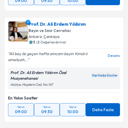
09:00
09:30
10:00
Prof. Dr. Ali Erdem Yıldırım
Beyin ve Sinir Cerrahisi
Ankara
, Çankaya
5
(
2
Değerlendirme)
Ali bey ile geçen hafta amcam beyin tümörü
Devamı
ameliyatı...
Prof. Dr. Ali Erdem Yıldırım Özel
Haritada Göster
Muayenehanesi
Aziziye, Hoşdere Cad. No:147
En Yakın Saatler
Yarın
Yarın
Yarın
Daha Fazla
09:00
09:30
10:00