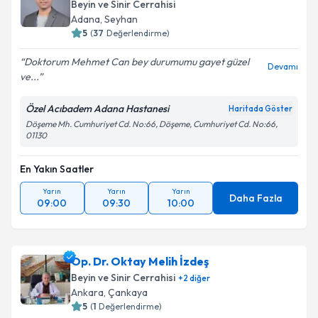
Beyin ve Sinir Cerrahisi
Adana
, Seyhan
5
(
37
Değerlendirme)
Doktorum Mehmet Can bey durumumu gayet güzel
Devamı
ve...
Özel Acıbadem Adana Hastanesi
Haritada Göster
Döşeme Mh. Cumhuriyet Cd. No:66, Döşeme, Cumhuriyet Cd. No:66,
01130
En Yakın Saatler
Yarın
Yarın
Yarın
Daha Fazla
09:00
09:30
10:00
Op. Dr. Oktay Melih İzdeş
Beyin ve Sinir Cerrahisi
+
2
diğer
Ankara
, Çankaya
5
(
1
Değerlendirme)