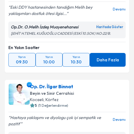
Eski DDY hastanesinden tanıdığım Melih bey
Devamı
yaklaşımları dostluk ötesi ilgisi...
Op.Dr. O.Melih İzdeş Muayenehanesi
Haritada Göster
ŞEHİT H.TEMEL KUĞUOĞLU CADDESİ (ESKİ 10.SOK) NO:22/B.
En Yakın Saatler
Yarın
Yarın
Yarın
Daha Fazla
09:30
10:00
10:30
Op. Dr. İlgar Binnat
Beyin ve Sinir Cerrahisi
Kocaeli
, Körfez
5
(
1
Değerlendirme)
Hastaya yaklaşımı ve diyologu çok iyi sempatik ve
Devamı
pozitif