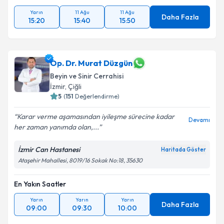
Yarın
11 Ağu
11 Ağu
Daha Fazla
15:20
15:40
15:50
Op. Dr. Murat Düzgün
Beyin ve Sinir Cerrahisi
İzmir
, Çiğli
5
(
151
Değerlendirme)
Karar verme aşamasından iyileşme sürecine kadar
Devamı
her zaman yanımda olan,...
İzmir Can Hastanesi
Haritada Göster
Ataşehir Mahallesi, 8019/16 Sokak No:18, 35630
En Yakın Saatler
Yarın
Yarın
Yarın
Daha Fazla
09:00
09:30
10:00