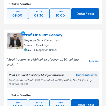
En Yakın Saatler
Yarın
Yarın
Yarın
Daha Fazla
09:00
09:30
10:00
Prof. Dr. Suat Canbay
Beyin ve Sinir Cerrahisi
Ankara
, Çankaya
4.9
(
6
Değerlendirme)
Suat hocam ve ekibi çok profesyonel, bir şekilde
Devamı
artık...
Prof.Dr. Suat Canbay Muayenehanesi
Haritada Göster
Mustafa Kemal Mah. 2118. Cad. Maidan Ofis, A Blok, No: 89, Çankaya
/Ankara 06370
En Yakın Saatler
Yarın
Yarın
Yarın
Daha Fazla