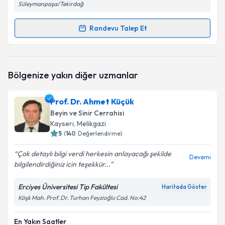
Süleymanpaşa/Tekirdağ
Randevu Talep Et
Randevu Takvimi Talebi
Dr. Öğr. Üyesi Bilgehan Potoğlu
için randevu
Bölgenize yakın diğer uzmanlar
takvimi talebi oluşturun. Size bu uzmandan randevu
almanız için bir takvim hazırlandığında e-posta ile
bilgilendireceğiz.
Prof. Dr. Ahmet Küçük
Beyin ve Sinir Cerrahisi
E-posta Adresiniz
Kayseri
, Melikgazi
5
(
140
Değerlendirme)
Çok detaylı bilgi verdi herkesin anlayacağı şekilde
Devamı
bilgilendirdiğiniz icin teşekkür...
Kişisel verilerimin işlenmesine ilişkin
Aydınlatma
Metni
'ni okudum ve kişisel verilerimin belirtilen
kapsamda işlenmesini kabul ediyorum.
Erciyes Üniversitesi Tip Fakültesi
Haritada Göster
Köşk Mah. Prof. Dr. Turhan Feyzioğlu Cad. No:42
Takvim Talebini Gönder
En Yakın Saatler