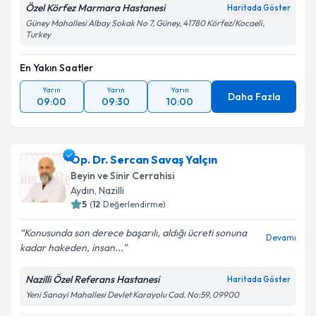
Özel Körfez Marmara Hastanesi
Haritada Göster
Güney Mahallesi Albay Sokak No 7, Güney, 41780 Körfez/Kocaeli,
Turkey
En Yakın Saatler
Yarın
Yarın
Yarın
Daha Fazla
09:00
09:30
10:00
Op. Dr. Sercan Savaş Yalçın
Beyin ve Sinir Cerrahisi
Aydın
, Nazilli
5
(
12
Değerlendirme)
Konusunda son derece başarılı, aldığı ücreti sonuna
Devamı
kadar hakeden, insan...
Nazilli Özel Referans Hastanesi
Haritada Göster
Yeni Sanayi Mahallesi Devlet Karayolu Cad. No:59, 09900