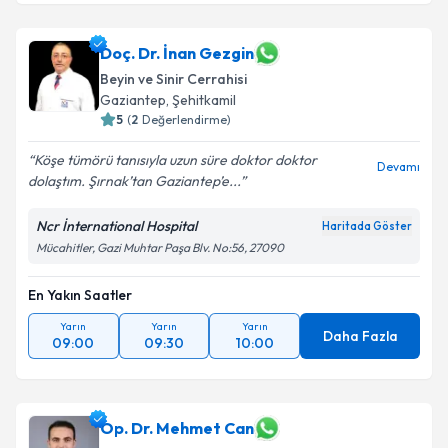
Doç. Dr. İnan Gezgin
Beyin ve Sinir Cerrahisi
Gaziantep
, Şehitkamil
5
(
2
Değerlendirme)
Köşe tümörü tanısıyla uzun süre doktor doktor
Devamı
dolaştım. Şırnak’tan Gaziantep’e...
Ncr İnternational Hospital
Haritada Göster
Mücahitler, Gazi Muhtar Paşa Blv. No:56, 27090
En Yakın Saatler
Yarın
Yarın
Yarın
Daha Fazla
09:00
09:30
10:00
Op. Dr. Mehmet Can