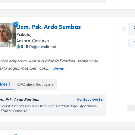
Uzm. Psk. Arda Sumbas
Psikoloji
Ankara
, Çankaya
5
(
11
Değerlendirme)
vsiye ediyorum. Acil durumlarda Randevu saatlerinde
klik sağlanması beni çok...
Devamı
dres
1
Online Görüşme
m. Psk. Arda Sumbas
Haritada Göster
ılırmak Mahallesi Muhsin Yazıcıoğlu Caddesi Başak Apartmanı
31 Kat:8 Daire:32