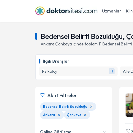
Uzmanlar
Klin
Bedensel Belirti Bozukluğu, 
Ankara
Çankaya
içinde toplam
11
Bedensel Belirti
İlgili Branşlar
Psikoloji
Aile 
11
Aktif Filtreler
Bedensel Belirti Bozukluğu
Ankara
Çankaya
Gay
Online Görüşme