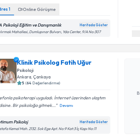
dres
1
Online Görüşme
A Psikoloji Eğitim ve Danışmanlık
Haritada Göster
ılırmak Mahallesi, Dumlupınar Bulvarı, Yda Center, 9/A No:307
Randevu T
Klinik Psi
Klinik Psikolog Fatih Uğur
oluşturun. 
Psikoloji
hazırlandığ
Ankara
, Çankaya
5
(
64
Değerlendirme)
E-posta Ad
B
efonla psikoterapi uyguladı. İnternet üzerinden ulaştım
isine. Bir psikoloğa gitmek...
Devamı
Kişisel
okudum
timum Psikoloj
Haritada Göster
işlenm
tafa Kemal Mah. 2132. Sok Ege Apt. No:9 Kat:3 İç Kapı No:11
Randevu T