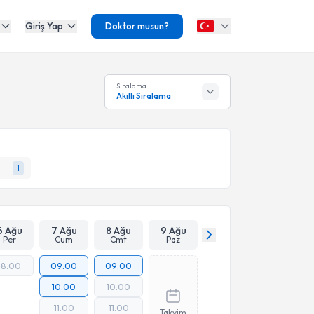
Giriş Yap
Doktor musun?
Sıralama
Akıllı Sıralama
1
6 Ağu
7 Ağu
8 Ağu
9 Ağu
Per
Cum
Cmt
Paz
18:00
09:00
09:00
10:00
10:00
11:00
11:00
Takvim