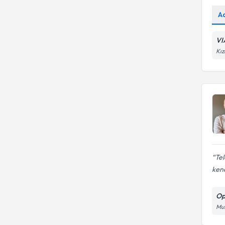
A
VI
Kız
Tel
kend
Op
Mus