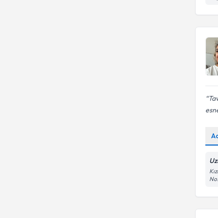
HACETTEPE ÜNIVERSITESI
Aile İçi Sağlıklı İletişim
Ergo
İstanbul Arel Üniversitesi
Eureko Sigorta
MOSKOVA UNIVERSITESI
TED ÜNİVERSİTESİ
Ta
esne
A
Uz
Kız
No: