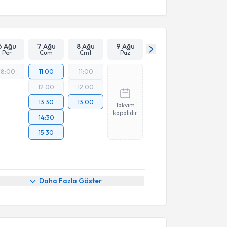
6 Ağu
7 Ağu
8 Ağu
9 Ağu
Per
Cum
Cmt
Paz
18:00
11:00
11:00
12:00
12:00
13:30
13:00
Takvim
kapalıdır
14:30
15:30
Daha Fazla Göster