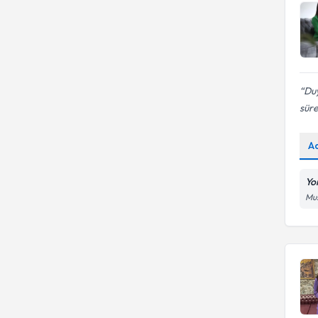
Duy
süre
A
Yo
Mus