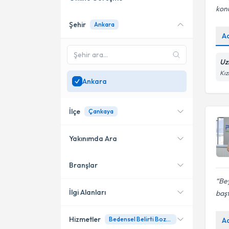
kon
Şehir
Ankara
Online danışmanlık sunan
A
uzmanları göster
Sadece
Ankara
bölgesinde
Uz
uzman ara
Kız
Ankara
İlçe
Çankaya
Yakınımda Ara
Branşlar
Konumuma yakın uzmanları
Çankaya
göster
Bey
Etimesgut
İlgi Alanları
başt
Keçiören
Hizmetler
Bedensel Belirti Bozukluğu
A
Psikoloji