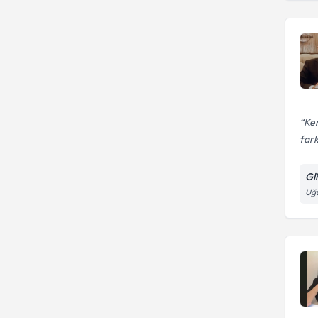
Ken
fark
Gl
Uğ