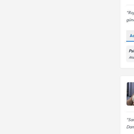
Roj
gün
A
Ps
Ata
Sam
Danı