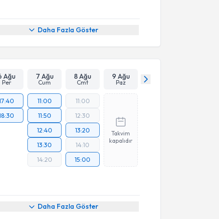
Daha Fazla Göster
6 Ağu
7 Ağu
8 Ağu
9 Ağu
Per
Cum
Cmt
Paz
17:40
11:00
11:00
18:30
11:50
12:30
12:40
13:20
Takvim
kapalıdır
13:30
14:10
14:20
15:00
Daha Fazla Göster