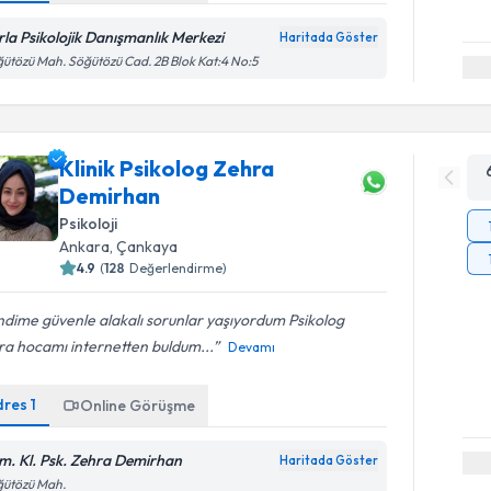
rla Psikolojik Danışmanlık Merkezi
Haritada Göster
ütözü Mah. Söğütözü Cad. 2B Blok Kat:4 No:5
Klinik Psikolog Zehra
Demirhan
Psikoloji
Ankara
, Çankaya
4.9
(
128
Değerlendirme)
dime güvenle alakalı sorunlar yaşıyordum Psikolog
ra hocamı internetten buldum...
Devamı
dres
1
Online Görüşme
m. Kl. Psk. Zehra Demirhan
Haritada Göster
ğütözü Mah.