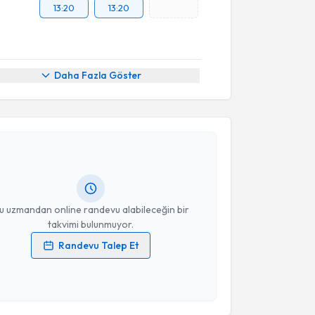
13:20
13:20
Daha Fazla Göster
akvimi Talebi
kolog Fatih Uğur
için randevu takvimi talebi
Size bu uzmandan randevu almanız için bir takvim
ında e-posta ile bilgilendireceğiz.
resiniz
u uzmandan online randevu alabileceğin bir
takvimi bulunmuyor.
Randevu Talep Et
 verilerimin işlenmesine ilişkin
Aydınlatma Metni
'ni
 ve kişisel verilerimin belirtilen kapsamda
esini kabul ediyorum.
akvimi Talebi