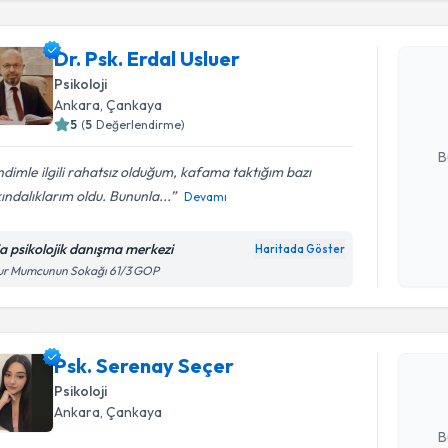
Dr. Psk. E
Dr. Psk. Erdal Usluer
bu uzmandan
Psikoloji
posta ile bi
Ankara
, Çankaya
5
(
5
Değerlendirme)
E-posta Ad
B
dimle ilgili rahatsız olduğum, kafama taktığım bazı
ındalıklarım oldu. Bununla...
Devamı
Kişisel
okudum
ia psikolojik danışma merkezi
Haritada Göster
Randevu T
işlenm
ur Mumcunun Sokağı 61/3 GOP
Psk. Sere
bu uzmandan
Psk. Serenay Seçer
posta ile bi
Psikoloji
E-posta Ad
Ankara
, Çankaya
B