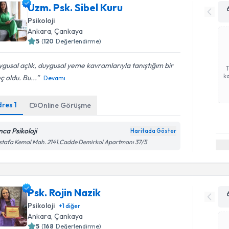
Uzm. Psk. Sibel Kuru
Psikoloji
Ankara
, Çankaya
5
(
120
Değerlendirme)
gusal açlık, duygusal yeme kavramlarıyla tanıştığım bir
ka
ç oldu. Bu...
Devamı
dres
1
Online Görüşme
nca Psikoloji
Haritada Göster
tafa Kemal Mah. 2141.Cadde Demirkol Apartmanı 37/5
Psk. Rojin Nazik
Psikoloji
+
1
diğer
Ankara
, Çankaya
5
(
168
Değerlendirme)