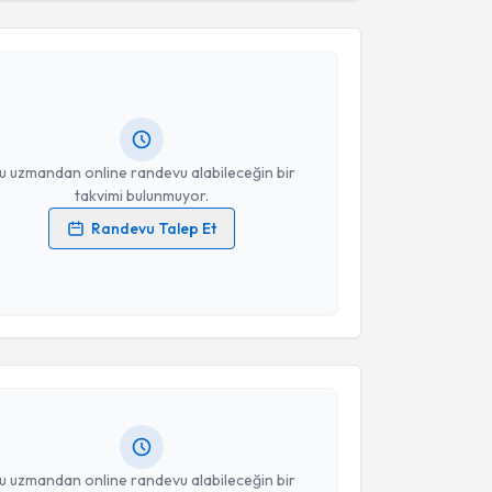
Takvim Talebini Gönder
rdal Usluer
için randevu takvimi talebi oluşturun. Size
 randevu almanız için bir takvim hazırlandığında e-
lgilendireceğiz.
resiniz
u uzmandan online randevu alabileceğin bir
takvimi bulunmuyor.
Randevu Talep Et
 verilerimin işlenmesine ilişkin
Aydınlatma Metni
'ni
 ve kişisel verilerimin belirtilen kapsamda
akvimi Talebi
esini kabul ediyorum.
Takvim Talebini Gönder
nay Seçer
için randevu takvimi talebi oluşturun. Size
 randevu almanız için bir takvim hazırlandığında e-
lgilendireceğiz.
resiniz
u uzmandan online randevu alabileceğin bir