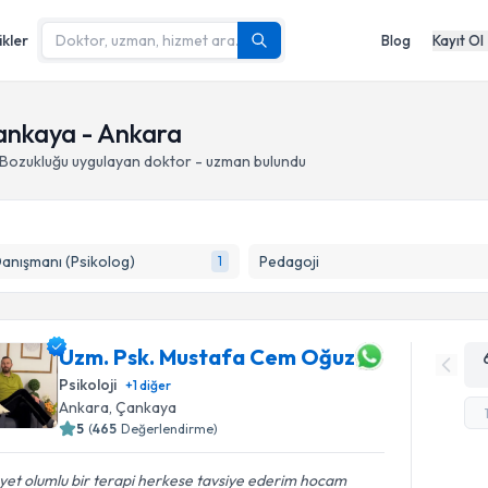
ikler
Blog
Kayıt Ol
Çankaya - Ankara
 Bozukluğu
uygulayan doktor - uzman bulundu
Danışmanı (Psikolog)
Pedagoji
1
Uzm. Psk. Mustafa Cem Oğuz
Psikoloji
+
1
diğer
Ankara
, Çankaya
5
(
465
Değerlendirme)
et olumlu bir terapi herkese tavsiye ederim hocam