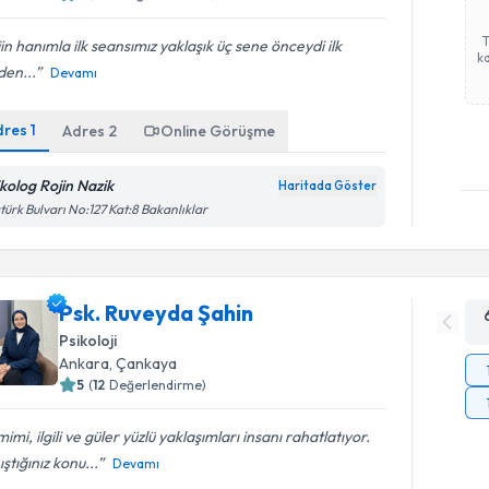
in hanımla ilk seansımız yaklaşık üç sene önceydi ilk
ka
den...
Devamı
dres
1
Adres
2
Online Görüşme
ikolog Rojin Nazik
Haritada Göster
türk Bulvarı No:127 Kat:8 Bakanlıklar
Psk. Ruveyda Şahin
Psikoloji
Ankara
, Çankaya
5
(
12
Değerlendirme)
imi, ilgili ve güler yüzlü yaklaşımları insanı rahatlatıyor.
ştığınız konu...
Devamı