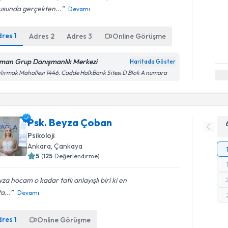
usunda gerçekten...
Devamı
dres
1
Adres
2
Adres
3
Online Görüşme
man Grup Danışmanlık Merkezi
Haritada Göster
ılırmak Mahallesi 1446. Cadde HalkBank Sitesi D Blok A numara
Psk. Beyza Çoban
Psikoloji
Ankara
, Çankaya
5
(
125
Değerlendirme)
za hocam o kadar tatlı anlayışlı biri ki en
a...
Devamı
dres
1
Online Görüşme