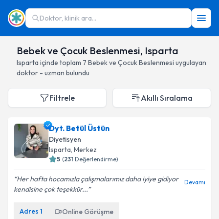
Doktor, klinik ara...
Bebek ve Çocuk Beslenmesi, Isparta
Isparta
içinde toplam
7
Bebek ve Çocuk Beslenmesi
uygulayan
doktor - uzman bulundu
Filtrele
Akıllı Sıralama
Dyt. Betül Üstün
Diyetisyen
Isparta
, Merkez
5
(
231
Değerlendirme)
Her hafta hocamızla çalışmalarımız daha iyiye gidiyor
Devamı
kendisine çok teşekkür...
Adres
1
Online Görüşme