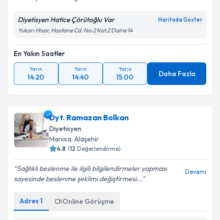
Diyetisyen Hatice Çörütoğlu Var
Haritada Göster
Yukarı Hisar, Hastane Cd. No:2 Kat:2 Daire:14
En Yakın Saatler
Yarın
Yarın
Yarın
Daha Fazla
14:20
14:40
15:00
Dyt. Ramazan Bolkan
Diyetisyen
Manisa
, Alaşehir
4.8
(
12
Değerlendirme)
Sağlıklı beslenme ile ilgili bilgilendirmeler yapması
Devamı
sayesinde beslenme şeklimi değiştirmesi...
Adres
1
Online Görüşme