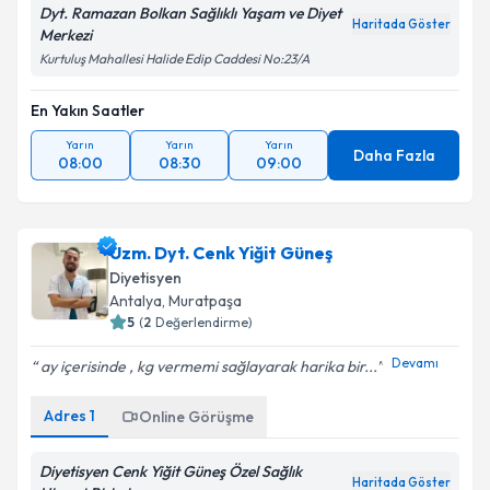
Dyt. Ramazan Bolkan Sağlıklı Yaşam ve Diyet
Haritada Göster
Merkezi
Kurtuluş Mahallesi Halide Edip Caddesi No:23/A
En Yakın Saatler
Yarın
Yarın
Yarın
Daha Fazla
08:00
08:30
09:00
Uzm. Dyt. Cenk Yiğit Güneş
Diyetisyen
Antalya
, Muratpaşa
5
(
2
Değerlendirme)
Devamı
ay içerisinde , kg vermemi sağlayarak harika bir...
Adres
1
Online Görüşme
Diyetisyen Cenk Yiğit Güneş Özel Sağlık
Haritada Göster