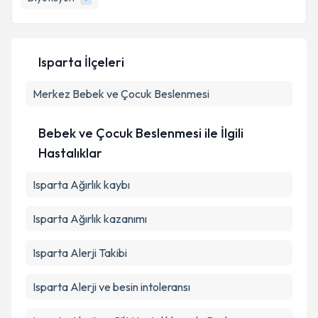
E-posta Adresiniz
Isparta İlçeleri
Kişisel verilerimin işlenmesine ilişkin
Aydınlatma
Merkez
Metni
Bebek ve Çocuk Beslenmesi
'ni okudum ve kişisel verilerimin belirtilen
kapsamda işlenmesini kabul ediyorum.
Bebek ve Çocuk Beslenmesi ile İlgili
Takvim Talebini Gönder
Hastalıklar
Isparta Ağırlık kaybı
Isparta Ağırlık kazanımı
Isparta Alerji Takibi
Isparta Alerji ve besin intoleransı