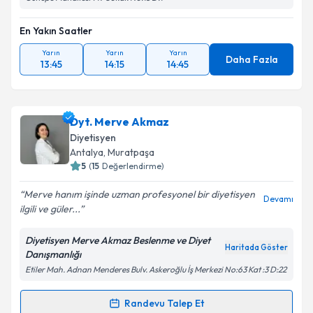
En Yakın Saatler
Yarın
Yarın
Yarın
Daha Fazla
13:45
14:15
14:45
Dyt. Merve Akmaz
Diyetisyen
Antalya
, Muratpaşa
5
(
15
Değerlendirme)
Merve hanım işinde uzman profesyonel bir diyetisyen
Devamı
ilgili ve güler...
Diyetisyen Merve Akmaz Beslenme ve Diyet
Haritada Göster
Danışmanlığı
Etiler Mah. Adnan Menderes Bulv. Askeroğlu İş Merkezi No:63 Kat :3 D:22
Randevu Talep Et
Randevu Takvimi Talebi