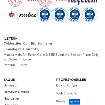
İLETİŞİM
Doktorsitesi Com Bilgi Hizmetleri
Teknoloji ve Ticaret A.Ş.
Maslak Mah. Ahi Evran Cd. A.O.S 55 Sokak No:2 Aksoy Plaza Giriş
Kat Kolektif House
İstanbul, Türkiye
SAĞLIK
PROFESYONELLER
Uzmanlar
Doktorlar İçin
Uzmanlık Alanları
Web Siteniz İçin
Hastalıklar
Kariyer
İşe Alım