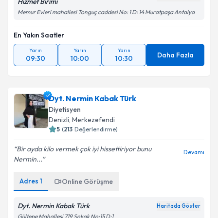
Hizmet Birimi
Memur Evleri mahallesi Tonguç caddesi No: 1 D: 14 Muratpaşa Antalya
En Yakın Saatler
Yarın
Yarın
Yarın
Daha Fazla
09:30
10:00
10:30
Dyt. Nermin Kabak Türk
Diyetisyen
Denizli
, Merkezefendi
5
(
213
Değerlendirme)
Bir ayda kilo vermek çok iyi hissettiriyor bunu
Devamı
Nermin...
Adres
1
Online Görüşme
Dyt. Nermin Kabak Türk
Haritada Göster
Gültepe Mahallesi 719 Sokak No:15 D:1