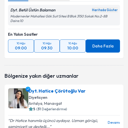
Dyt. Betül Üstün Balaman
Haritada Göster
Modernevler Mahallesi Gök Suit Sitesi B Blok 3150 Sokak No:2-8B
Daire:10
En Yakın Saatler
10 Ağu
10 Ağu
10 Ağu
Daha Fazla
09:00
09:30
10:00
Bölgenize yakın diğer uzmanlar
Dyt. Hatice Çörütoğlu Var
Diyetisyen
Antalya
, Manavgat
5
(
31
Değerlendirme)
Dr Hatice hanımla üçüncü aydayız. Uzman görüşü,
Devamı
samimiyeti ve desteği...