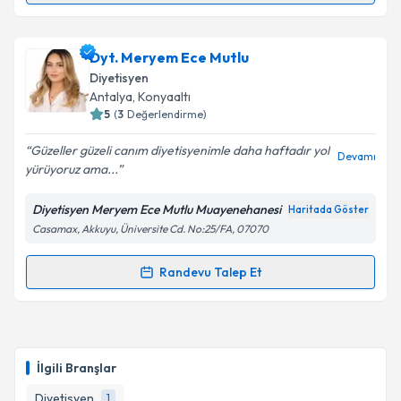
Dyt. Merve Akmaz
için randevu takvimi talebi
Dyt. Meryem Ece Mutlu
oluşturun. Size bu uzmandan randevu almanız için bir
Diyetisyen
takvim hazırlandığında e-posta ile bilgilendireceğiz.
Antalya
, Konyaaltı
5
(
3
Değerlendirme)
E-posta Adresiniz
Güzeller güzeli canım diyetisyenimle daha haftadır yol
Devamı
yürüyoruz ama...
Diyetisyen Meryem Ece Mutlu Muayenehanesi
Haritada Göster
Kişisel verilerimin işlenmesine ilişkin
Aydınlatma
Casamax, Akkuyu, Üniversite Cd. No:25/FA, 07070
Metni
'ni okudum ve kişisel verilerimin belirtilen
kapsamda işlenmesini kabul ediyorum.
Randevu Talep Et
Randevu Takvimi Talebi
Takvim Talebini Gönder
Dyt. Meryem Ece Mutlu
için randevu takvimi talebi
oluşturun. Size bu uzmandan randevu almanız için bir
İlgili Branşlar
takvim hazırlandığında e-posta ile bilgilendireceğiz.
Diyetisyen
1