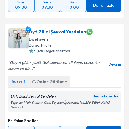
Yarın
Yarın
Yarın
Daha Fazla
09:00
09:30
10:00
Dyt. Zülal Şevval Yerdelen
Diyetisyen
Bursa
, Nilüfer
5
(
126
Değerlendirme)
Gayet güler yüzlü. Sizi sıkılmadan dinleyip cozumler
Devamı
sunan ve bir...
Adres
1
Online Görüşme
Dyt. Zülal Şevval Yerdelen
Haritada Göster
Beşevler Mah Yıldırım Cad. Seymen İş Merkezi No:286 B Blok Kat :2
Daire:13
En Yakın Saatler