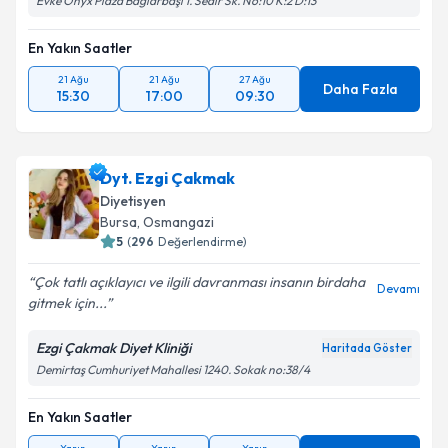
Evke Onyx Plaza Bağlarbaşı 1. Sedir Sk. No:10 K:2 D:13
En Yakın Saatler
21 Ağu
21 Ağu
27 Ağu
Daha Fazla
15:30
17:00
09:30
Dyt. Ezgi Çakmak
Diyetisyen
Bursa
, Osmangazi
5
(
296
Değerlendirme)
Çok tatlı açıklayıcı ve ilgili davranması insanın birdaha
Devamı
gitmek için...
Ezgi Çakmak Diyet Kliniği
Haritada Göster
Demirtaş Cumhuriyet Mahallesi 1240. Sokak no:38/4
En Yakın Saatler