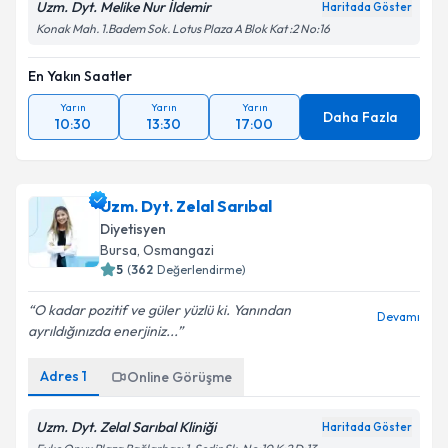
Uzm. Dyt. Melike Nur İldemir
Haritada Göster
Konak Mah. 1.Badem Sok. Lotus Plaza A Blok Kat :2 No:16
En Yakın Saatler
Yarın
Yarın
Yarın
Daha Fazla
10:30
13:30
17:00
Uzm. Dyt. Zelal Sarıbal
Diyetisyen
Bursa
, Osmangazi
5
(
362
Değerlendirme)
O kadar pozitif ve güler yüzlü ki. Yanından
Devamı
ayrıldığınızda enerjiniz...
Adres
1
Online Görüşme
Uzm. Dyt. Zelal Sarıbal Kliniği
Haritada Göster