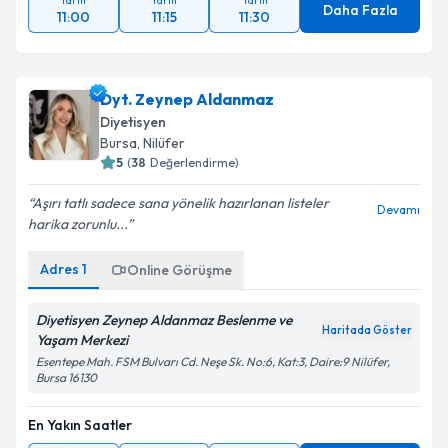
Yarın
Yarın
Yarın
Daha Fazla
11:00
11:15
11:30
Dyt. Zeynep Aldanmaz
Diyetisyen
Bursa
, Nilüfer
5
(
38
Değerlendirme)
Aşırı tatlı sadece sana yönelik hazırlanan listeler
Devamı
harika zorunlu...
Adres
1
Online Görüşme
Diyetisyen Zeynep Aldanmaz Beslenme ve
Haritada Göster
Yaşam Merkezi
Esentepe Mah. FSM Bulvarı Cd. Neşe Sk. No:6, Kat:3, Daire:9 Nilüfer,
Bursa 16130
En Yakın Saatler