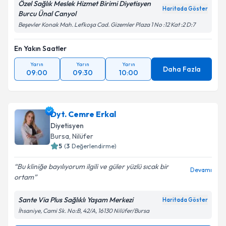
Özel Sağlık Meslek Hizmet Birimi Diyetisyen
Haritada Göster
Burcu Ünal Canyol
Beşevler Konak Mah. Lefkoşa Cad. Gizemler Plaza 1 No :12 Kat :2 D:7
En Yakın Saatler
Yarın
Yarın
Yarın
Daha Fazla
09:00
09:30
10:00
Dyt. Cemre Erkal
Diyetisyen
Bursa
, Nilüfer
5
(
3
Değerlendirme)
Bu kliniğe bayılıyorum ilgili ve güler yüzlü sıcak bir
Devamı
ortam️
Sante Via Plus Sağlıklı Yaşam Merkezi
Haritada Göster
İhsaniye, Cami Sk. No:B, 42/A, 16130 Nilüfer/Bursa