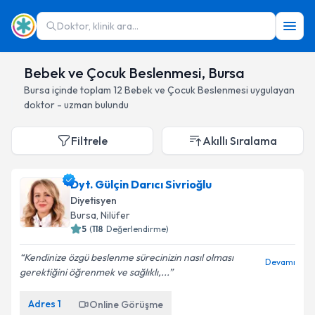
Doktor, klinik ara...
Bebek ve Çocuk Beslenmesi, Bursa
Bursa
içinde toplam
12
Bebek ve Çocuk Beslenmesi
uygulayan
doktor - uzman bulundu
Filtrele
Akıllı Sıralama
Dyt. Gülçin Darıcı Sivrioğlu
Diyetisyen
Bursa
, Nilüfer
5
(
118
Değerlendirme)
Kendinize özgü beslenme sürecinizin nasıl olması
Devamı
gerektiğini öğrenmek ve sağlıklı,...
Adres
1
Online Görüşme