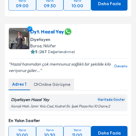
Yarın
Yarın
Yarın
Daha Fazla
09:00
09:30
10:00
Dyt. Hazal Yay
Diyetisyen
Bursa
, Nilüfer
5
(
267
Değerlendirme)
Hazal hanımdan çok memnunuz sağlıklı bir şekilde kilo
Devamı
veriyoruz güler...
Adres
1
Online Görüşme
Diyetisyen Hazal Yay
Haritada Göster
Konak Mah. İzmir Yolu Cad, Kudret Sk. İpek Plaza No:10 Daire:2
En Yakın Saatler
Yarın
Yarın
Yarın
Daha Fazla
10:00
10:30
11:00