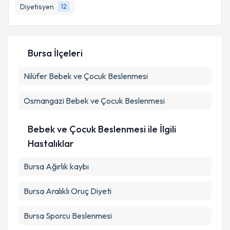
Diyetisyen
12
E-posta Adresiniz
Bursa İlçeleri
Kişisel verilerimin işlenmesine ilişkin
Aydınlatma
Nilüfer
Bebek ve Çocuk Beslenmesi
Metni
'ni okudum ve kişisel verilerimin belirtilen
kapsamda işlenmesini kabul ediyorum.
Osmangazi
Bebek ve Çocuk Beslenmesi
Takvim Talebini Gönder
Bebek ve Çocuk Beslenmesi ile İlgili
Hastalıklar
Bursa Ağırlık kaybı
Bursa Aralıklı Oruç Diyeti
Bursa Sporcu Beslenmesi