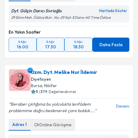
Dyt. Gülçin Darıcı Sivrioğlu
Haritada Göster
29 Ekim Mah. Özlüce Bulv . No :29 Kat :3 Daire :40 Time Özlüce
En Yakın Saatler
8 Ağu
8 Ağu
8 Ağu
Daha Fazla
16:00
17:30
18:30
Uzm. Dyt. Melike Nur İldemir
Diyetisyen
Bursa
, Nilüfer
5
(
379
Değerlendirme)
Beraber çıktığımız bu yolculukta lenfödem
Devamı
problemime doğru beslenerek çare bulduk....
Adres
1
Online Görüşme