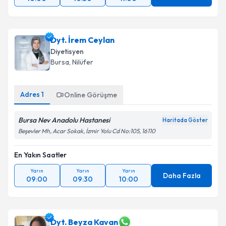
Dyt. İrem Ceylan
Diyetisyen
Bursa
, Nilüfer
Adres
1
Online Görüşme
Bursa Nev Anadolu Hastanesi
Haritada Göster
Beşevler Mh, Acar Sokak, İzmir Yolu Cd No:105, 16110
En Yakın Saatler
Yarın
Yarın
Yarın
Daha Fazla
09:00
09:30
10:00
Dyt. Beyza Kavan