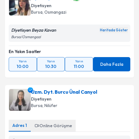
Diyetisyen
Bursa
, Osmangazi
Diyetisyen Beyza Kavan
Haritada Göster
Bursa/Osmangazi
En Yakın Saatler
Yarın
Yarın
Yarın
Daha Fazla
10:00
10:30
11:00
Uzm. Dyt. Burcu Ünal Canyol
Diyetisyen
Bursa
, Nilüfer
Adres
1
Online Görüşme