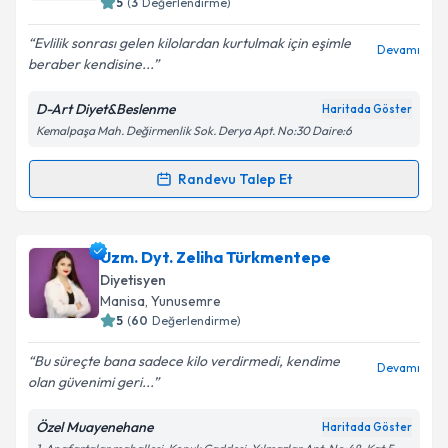
5
(
3
Değerlendirme)
E-posta Adresiniz
Evlilik sonrası gelen kilolardan kurtulmak için eşimle
Devamı
beraber kendisine...
D-Art Diyet&Beslenme
Haritada Göster
Kemalpaşa Mah. Değirmenlik Sok. Derya Apt. No:30 Daire:6
Kişisel verilerimin işlenmesine ilişkin
Aydınlatma
Metni
'ni okudum ve kişisel verilerimin belirtilen
kapsamda işlenmesini kabul ediyorum.
Randevu Talep Et
Randevu Takvimi Talebi
Takvim Talebini Gönder
Dyt. Merve Aşık
için randevu takvimi talebi oluşturun.
Uzm. Dyt. Zeliha Türkmentepe
Size bu uzmandan randevu almanız için bir takvim
Diyetisyen
hazırlandığında e-posta ile bilgilendireceğiz.
Manisa
, Yunusemre
5
(
60
Değerlendirme)
E-posta Adresiniz
Bu süreçte bana sadece kilo verdirmedi, kendime
Devamı
olan güvenimi geri...
Özel Muayenehane
Haritada Göster
Kişisel verilerimin işlenmesine ilişkin
Aydınlatma