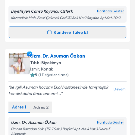
Diyetisyen Cansu Koyuncu Öztürk
Haritada Göster
Kişisel verilerimin işlenmesine ilişkin
Aydınlatma
Kazımdirik Mah. Fevzi Çakmak Cad 151.Sok No:2 Soydan Apt Kat :1 D:2.
Metni
'ni okudum ve kişisel verilerimin belirtilen
kapsamda işlenmesini kabul ediyorum.
Randevu Talep Et
Randevu Takvimi Talebi
Takvim Talebini Gönder
Dyt. Cansu Koyuncu Öztürk
için randevu takvimi
Uzm. Dr. Asuman Özkan
talebi oluşturun. Size bu uzmandan randevu almanız
Tıbbi Biyokimya
için bir takvim hazırlandığında e-posta ile
İzmir
, Konak
bilgilendireceğiz.
5
(
1
Değerlendirme)
E-posta Adresiniz
sevgili Asuman hocamı Ekol hastanesinde tanışmıştık
Devamı
kendisi daha önce annemi...
Adres
1
Adres
2
Kişisel verilerimin işlenmesine ilişkin
Aydınlatma
Metni
'ni okudum ve kişisel verilerimin belirtilen
Uzm. Dr. Asuman Özkan
Haritada Göster
kapsamda işlenmesini kabul ediyorum.
Ümran Baradan Sok. (1387 Sok.) Baykal Apt. No:4 Kat:3 Daire:3
Alsancak