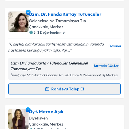
Uzm. Dr. Funda Kırtay Tütüncüler
Geleneksel ve Tamamlayıcı Tıp
Çanakkale
, Merkez
5
(
1
Değerlendirme)
Çalıştığı alanlardaki tartışmasız uzmanlığının yanında
Devamı
hastasıyla kurduğu yakın ilişki, ilgi...
Uzm.Dr Funda Kırtay Tütüncüler Geleneksel
Haritada Göster
Tamamlayacı Tıp
İsmetpaşa Mah Atatürk Caddesi No :60 Daire :9 Pehlivanoglu İş Merkezi
Randevu Talep Et
Randevu Takvimi Talebi
Uzm. Dr. Funda Kırtay Tütüncüler
için randevu
Dyt. Merve Aşık
takvimi talebi oluşturun. Size bu uzmandan randevu
Diyetisyen
almanız için bir takvim hazırlandığında e-posta ile
Çanakkale
, Merkez
bilgilendireceğiz.