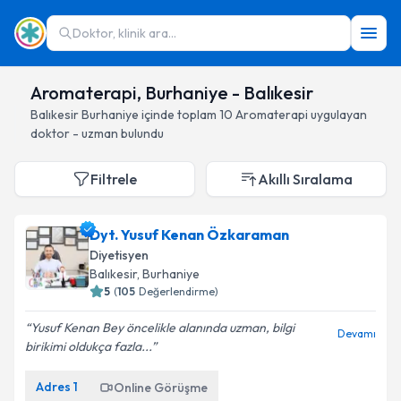
Doktor, klinik ara...
Aromaterapi, Burhaniye - Balıkesir
Balıkesir
Burhaniye
içinde toplam
10
Aromaterapi
uygulayan
doktor - uzman bulundu
Filtrele
Akıllı Sıralama
Dyt. Yusuf Kenan Özkaraman
Diyetisyen
Balıkesir
, Burhaniye
5
(
105
Değerlendirme)
Yusuf Kenan Bey öncelikle alanında uzman, bilgi
Devamı
birikimi oldukça fazla...
Adres
1
Online Görüşme