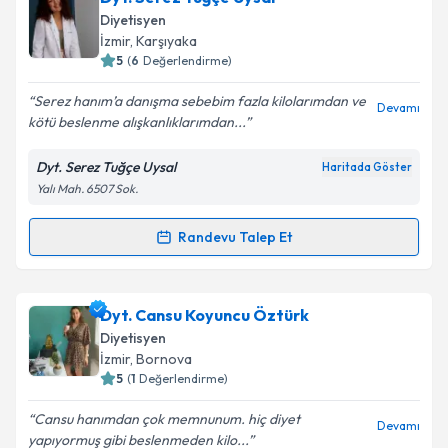
oluşturun. Size bu uzmandan randevu almanız için bir
Diyetisyen
takvim hazırlandığında e-posta ile bilgilendireceğiz.
İzmir
, Karşıyaka
5
(
6
Değerlendirme)
E-posta Adresiniz
Serez hanım’a danışma sebebim fazla kilolarımdan ve
Devamı
kötü beslenme alışkanlıklarımdan...
Dyt. Serez Tuğçe Uysal
Haritada Göster
Kişisel verilerimin işlenmesine ilişkin
Aydınlatma
Yalı Mah. 6507 Sok.
Metni
'ni okudum ve kişisel verilerimin belirtilen
kapsamda işlenmesini kabul ediyorum.
Randevu Talep Et
Randevu Takvimi Talebi
Takvim Talebini Gönder
Dyt. Serez Tuğçe Uysal
için randevu takvimi talebi
Dyt. Cansu Koyuncu Öztürk
oluşturun. Size bu uzmandan randevu almanız için bir
Diyetisyen
takvim hazırlandığında e-posta ile bilgilendireceğiz.
İzmir
, Bornova
5
(
1
Değerlendirme)
E-posta Adresiniz
Cansu hanımdan çok memnunum. hiç diyet
Devamı
yapıyormuş gibi beslenmeden kilo...