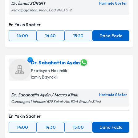
Dr. İsmail SÜRGİT
Haritada Göster
Takvim Talebini Gönder
Kemalpaşa Mah, İnönü Cad. No:3 D :2
En Yakın Saatler
14:00
14:40
15:20
Daha Fazla
Dr. Sabahattin Aydın
Pratisyen Hekimlik
İzmir
, Bayraklı
Dr. Sabahattin Aydın / Macro Klinik
Haritada Göster
Osmangazi Mahallesi 579 Sokak No: 52/A Grando Sitesi
En Yakın Saatler
14:00
14:30
15:00
Daha Fazla