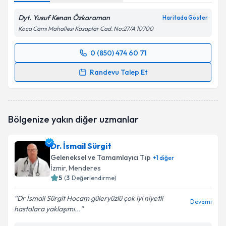
Dyt. Yusuf Kenan Özkaraman
Haritada Göster
Koca Cami Mahallesi Kasaplar Cad. No:27/A 10700
0 (850) 474 60 71
Randevu Takvimi Talebi
Randevu Talep Et
Dyt. Yusuf Kenan Özkaraman
için randevu takvimi
talebi oluşturun. Size bu uzmandan randevu almanız
için bir takvim hazırlandığında e-posta ile
Bölgenize yakın diğer uzmanlar
bilgilendireceğiz.
E-posta Adresiniz
Dr. İsmail Sürgit
Geleneksel ve Tamamlayıcı Tıp
+
1
diğer
İzmir
, Menderes
5
(
3
Değerlendirme)
Kişisel verilerimin işlenmesine ilişkin
Aydınlatma
Dr İsmail Sürgit Hocam güleryüzlü çok iyi niyetli
Metni
'ni okudum ve kişisel verilerimin belirtilen
Devamı
hastalara yaklaşımı...
kapsamda işlenmesini kabul ediyorum.