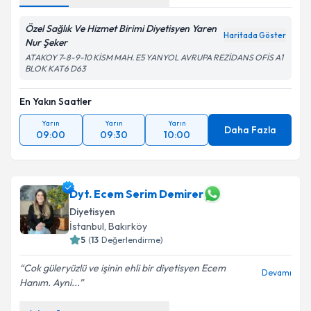
Özel Sağlık Ve Hizmet Birimi Diyetisyen Yaren
Haritada Göster
Nur Şeker
ATAKOY 7-8-9-10 KİSM MAH. E5 YANYOL AVRUPA REZİDANS OFİS A1
BLOK KAT6 D63
En Yakın Saatler
Yarın
Yarın
Yarın
Daha Fazla
09:00
09:30
10:00
Dyt. Ecem Serim Demirer
Diyetisyen
İstanbul
, Bakırköy
5
(
13
Değerlendirme)
Cok güleryüzlü ve işinin ehli bir diyetisyen Ecem
Devamı
Hanım. Ayni...