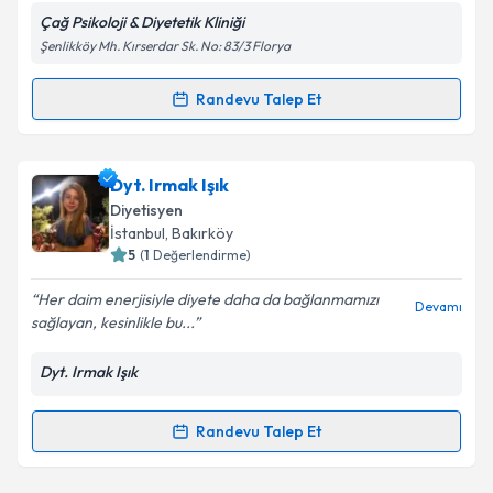
Çağ Psikoloji & Diyetetik Kliniği
Şenlikköy Mh. Kırserdar Sk. No: 83/3 Florya
Kişisel verilerimin işlenmesine ilişkin
Aydınlatma
Randevu Talep Et
Randevu Takvimi Talebi
Metni
'ni okudum ve kişisel verilerimin belirtilen
kapsamda işlenmesini kabul ediyorum.
Uzm. Dyt. Aslıhan Çebi
için randevu takvimi talebi
Dyt. Irmak Işık
oluşturun. Size bu uzmandan randevu almanız için bir
Takvim Talebini Gönder
Diyetisyen
takvim hazırlandığında e-posta ile bilgilendireceğiz.
İstanbul
, Bakırköy
5
(
1
Değerlendirme)
E-posta Adresiniz
Her daim enerjisiyle diyete daha da bağlanmamızı
Devamı
sağlayan, kesinlikle bu...
Dyt. Irmak Işık
Kişisel verilerimin işlenmesine ilişkin
Aydınlatma
Metni
'ni okudum ve kişisel verilerimin belirtilen
kapsamda işlenmesini kabul ediyorum.
Randevu Talep Et
Randevu Takvimi Talebi
Takvim Talebini Gönder