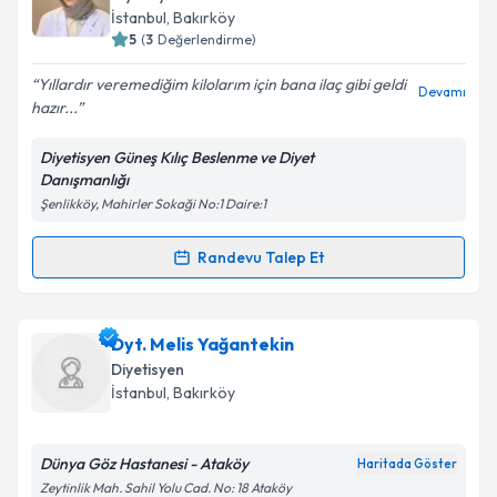
takvim hazırlandığında e-posta ile bilgilendireceğiz.
İstanbul
, Bakırköy
5
(
3
Değerlendirme)
E-posta Adresiniz
Yıllardır veremediğim kilolarım için bana ilaç gibi geldi
Devamı
hazır...
Diyetisyen Güneş Kılıç Beslenme ve Diyet
Kişisel verilerimin işlenmesine ilişkin
Aydınlatma
Danışmanlığı
Metni
'ni okudum ve kişisel verilerimin belirtilen
Şenlikköy, Mahirler Sokaği No:1 Daire:1
kapsamda işlenmesini kabul ediyorum.
Randevu Talep Et
Randevu Takvimi Talebi
Takvim Talebini Gönder
Dyt. Güneş Kılıç
için randevu takvimi talebi oluşturun.
Dyt. Melis Yağantekin
Size bu uzmandan randevu almanız için bir takvim
Diyetisyen
hazırlandığında e-posta ile bilgilendireceğiz.
İstanbul
, Bakırköy
E-posta Adresiniz
Dünya Göz Hastanesi - Ataköy
Haritada Göster
Zeytinlik Mah. Sahil Yolu Cad. No: 18 Ataköy