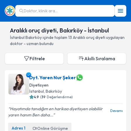
Doktor, klinik ara...
Aralıklı oruç diyeti, Bakırköy - İstanbul
İstanbul
Bakırköy
içinde toplam
13
Aralıklı oruç diyeti
uygulayan
doktor - uzman bulundu
Filtrele
Akıllı Sıralama
Dyt. Yaren Nur Şeker
Diyetisyen
İstanbul
, Bakırköy
4.9
(
39
Değerlendirme)
Hayatımda tanıdığım en harikaa diyetisyen olabiliiir
Devamı
yaren hanım Ben daha...
Adres
1
Online Görüşme