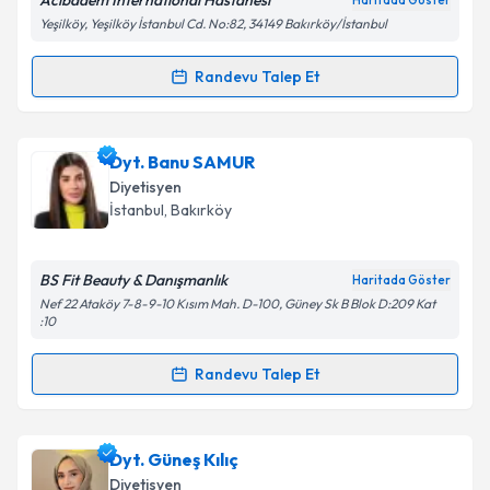
Acıbadem International Hastanesi
Haritada Göster
Yeşilköy, Yeşilköy İstanbul Cd. No:82, 34149 Bakırköy/İstanbul
Kişisel verilerimin işlenmesine ilişkin
Aydınlatma
Randevu Talep Et
Randevu Takvimi Talebi
Metni
'ni okudum ve kişisel verilerimin belirtilen
kapsamda işlenmesini kabul ediyorum.
Dyt. Zeynep Acar
için randevu takvimi talebi
Dyt. Banu SAMUR
oluşturun. Size bu uzmandan randevu almanız için bir
Takvim Talebini Gönder
Diyetisyen
takvim hazırlandığında e-posta ile bilgilendireceğiz.
İstanbul
, Bakırköy
E-posta Adresiniz
BS Fit Beauty & Danışmanlık
Haritada Göster
Nef 22 Ataköy 7-8-9-10 Kısım Mah. D-100, Güney Sk B Blok D:209 Kat
:10
Kişisel verilerimin işlenmesine ilişkin
Aydınlatma
Randevu Talep Et
Metni
'ni okudum ve kişisel verilerimin belirtilen
Randevu Takvimi Talebi
kapsamda işlenmesini kabul ediyorum.
Dyt. Banu SAMUR
için randevu takvimi talebi
Dyt. Güneş Kılıç
Takvim Talebini Gönder
oluşturun. Size bu uzmandan randevu almanız için bir
Diyetisyen