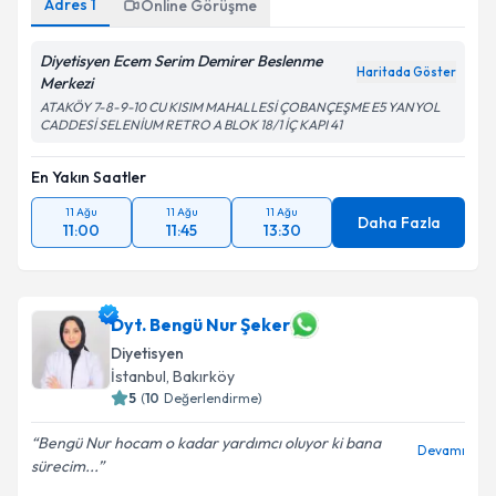
Adres
1
Online Görüşme
Diyetisyen Ecem Serim Demirer Beslenme
Haritada Göster
Merkezi
ATAKÖY 7-8-9-10 CU KISIM MAHALLESİ ÇOBANÇEŞME E5 YANYOL
CADDESİ SELENİUM RETRO A BLOK 18/1 İÇ KAPI 41
En Yakın Saatler
11 Ağu
11 Ağu
11 Ağu
Daha Fazla
11:00
11:45
13:30
Dyt. Bengü Nur Şeker
Diyetisyen
İstanbul
, Bakırköy
5
(
10
Değerlendirme)
Bengü Nur hocam o kadar yardımcı oluyor ki bana
Devamı
sürecim...