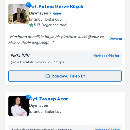
Dyt. Irmak Işık
için randevu takvimi talebi oluşturun.
Fzt. Fatma Merve Küçük
Size bu uzmandan randevu almanız için bir takvim
Diyetisyen
+
1
diğer
hazırlandığında e-posta ile bilgilendireceğiz.
İstanbul
, Bakırköy
5
(
7
Değerlendirme)
E-posta Adresiniz
Merhaba öncelikle böyle bir platform kurduğunuz ve
Devamı
bizlere ifade özgürlüğü...
FMKLİNİK
Haritada Göster
Kişisel verilerimin işlenmesine ilişkin
Aydınlatma
Şenlikköy Mah. Orman Sok. Florya
Metni
'ni okudum ve kişisel verilerimin belirtilen
kapsamda işlenmesini kabul ediyorum.
Randevu Talep Et
Randevu Takvimi Talebi
Takvim Talebini Gönder
Fzt. Fatma Merve Küçük
için randevu takvimi talebi
Dyt. Zeynep Acar
oluşturun. Size bu uzmandan randevu almanız için bir
Diyetisyen
takvim hazırlandığında e-posta ile bilgilendireceğiz.
İstanbul
, Bakırköy
E-posta Adresiniz