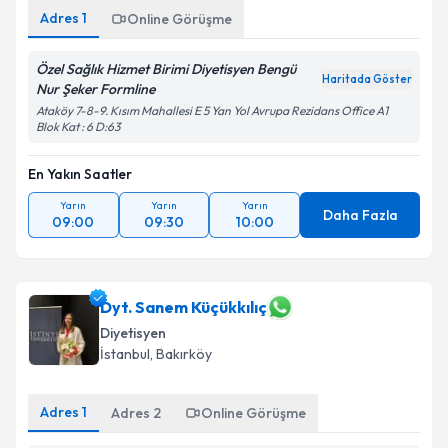
Adres
1
Online Görüşme
Özel Sağlık Hizmet Birimi Diyetisyen Bengü
Haritada Göster
Nur Şeker Formline
Ataköy 7-8-9. Kısım Mahallesi E 5 Yan Yol Avrupa Rezidans Office A1
Blok Kat : 6 D:63
En Yakın Saatler
Yarın
Yarın
Yarın
Daha Fazla
09:00
09:30
10:00
Dyt. Sanem Küçükkılıç
Diyetisyen
İstanbul
, Bakırköy
Adres
1
Adres
2
Online Görüşme