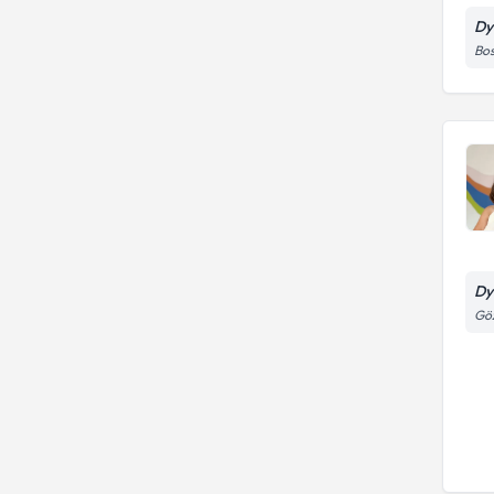
Dy
Bos
Dy
Göz