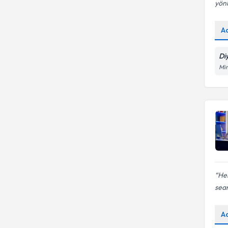
yönl
A
Di
Mi
Her
sean
A