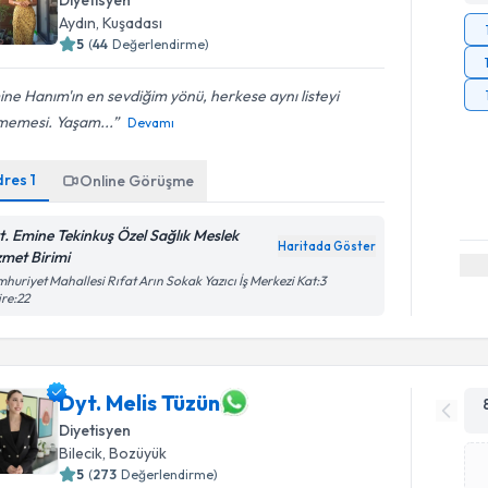
Diyetisyen
Aydın
, Kuşadası
5
(
44
Değerlendirme)
ne Hanım'ın en sevdiğim yönü, herkese aynı listeyi
memesi. Yaşam...
Devamı
dres
1
Online Görüşme
t. Emine Tekinkuş Özel Sağlık Meslek
Haritada Göster
zmet Birimi
huriyet Mahallesi Rıfat Arın Sokak Yazıcı İş Merkezi Kat:3
re:22
Dyt. Melis Tüzün
Diyetisyen
Bilecik
, Bozüyük
5
(
273
Değerlendirme)