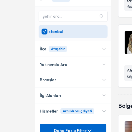
Dy
Ata
İstanbul
İlçe
Ataşehir
Yakınımda Ara
At
Küç
Branşlar
Konumuma yakın uzmanları
Bakırköy
göster
Kadıköy
İlgi Alanları
Bölg
Başakşehir
Hizmetler
Aralıklı oruç diyeti
Diyetisyen
Küçükçekmece
Mezuniyet
Gestasyonel (Gebelikte)
Daha Fazla Filtre
Bahçelievler