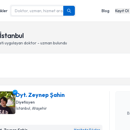
ikler
Blog
Kayıt Ol
 İstanbul
eti
uygulayan doktor - uzman bulundu
Randevu T
Dyt. Zeyn
uzmandan ra
Dyt. Zeynep Şahin
posta ile bi
Diyetisyen
E-posta Ad
İstanbul
, Ataşehir
B