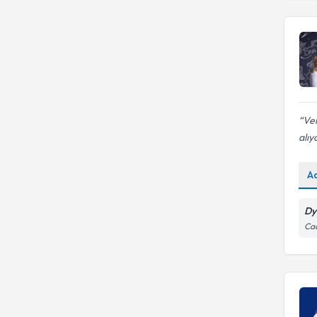
Ver
alıy
A
Dy
Cad