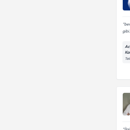
ben
gibi.
Ac
Ka
Tek
İlg