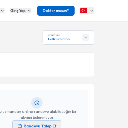
Giriş Yap
Doktor musun?
Sıralama
Akıllı Sıralama
akvimi Talebi
ep Şahin
için randevu takvimi talebi oluşturun. Size bu
ndevu almanız için bir takvim hazırlandığında e-
lgilendireceğiz.
resiniz
u uzmandan online randevu alabileceğin bir
takvimi bulunmuyor.
Randevu Talep Et