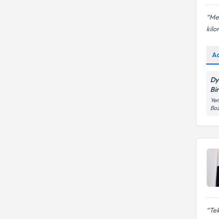
Mel
kilo
A
Dy
Bi
Yen
Boz
Tek