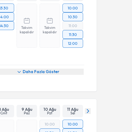
13:30
10:00
14:00
10:30
14:30
11:00
Takvim
Takvim
kapalıdır
kapalıdır
11:30
12:00
Daha Fazla Göster
8 Ağu
9 Ağu
10 Ağu
11 Ağu
Cmt
Paz
Pzt
Sal
10:00
10:00