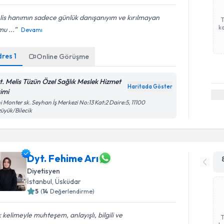
is hanımın sadece günlük danışanıyım ve kırılmayan
ka
mu ...
Devamı
dres
1
Online Görüşme
t. Melis Tüzün Özel Sağlık Meslek Hizmet
Haritada Göster
rimi
i Monter sk. Seyhan İş Merkezi No:13 Kat:2 Daire:5, 11100
üyük/Bilecik
Dyt. Fehime Arı
Diyetisyen
İstanbul
, Üsküdar
5
(
14
Değerlendirme)
 kelimeyle muhteşem, anlayışlı, bilgili ve