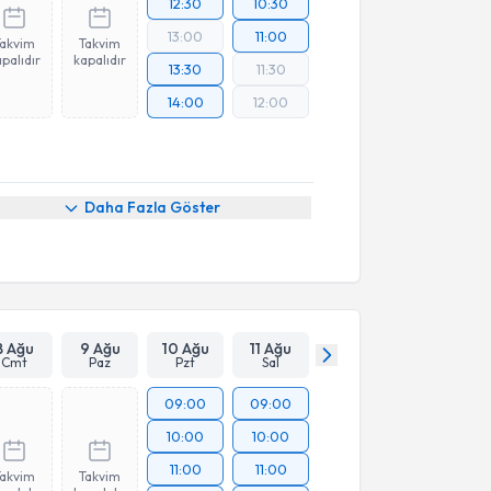
12:30
10:30
13:00
11:00
Takvim
Takvim
palıdır
kapalıdır
13:30
11:30
14:00
12:00
Daha Fazla Göster
8 Ağu
9 Ağu
10 Ağu
11 Ağu
Cmt
Paz
Pzt
Sal
09:00
09:00
10:00
10:00
11:00
11:00
Takvim
Takvim