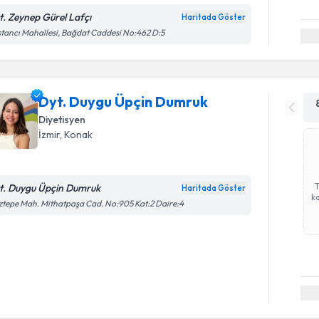
t. Zeynep Gürel Lafçı
Haritada Göster
tancı Mahallesi, Bağdat Caddesi No:462 D:5
Dyt. Duygu Üpçin Dumruk
Diyetisyen
İzmir
, Konak
t. Duygu Üpçin Dumruk
Haritada Göster
ka
tepe Mah. Mithatpaşa Cad. No:905 Kat:2 Daire:4