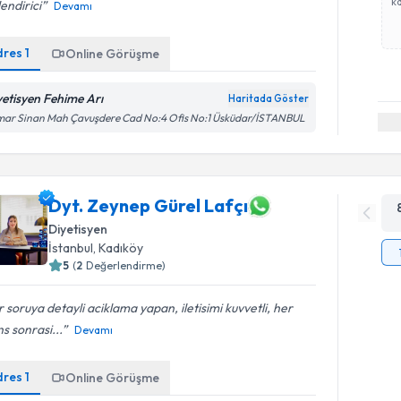
ka
endirici
Devamı
dres
1
Online Görüşme
yetisyen Fehime Arı
Haritada Göster
mar Sinan Mah Çavuşdere Cad No:4 Ofis No:1 Üsküdar/İSTANBUL
Dyt. Zeynep Gürel Lafçı
Diyetisyen
İstanbul
, Kadıköy
5
(
2
Değerlendirme)
 soruya detayli aciklama yapan, iletisimi kuvvetli, her
s sonrasi...
Devamı
dres
1
Online Görüşme