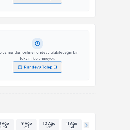
akvimi Talebi
 verilerimin işlenmesine ilişkin
Aydınlatma Metni
'ni
 ve kişisel verilerimin belirtilen kapsamda
esini kabul ediyorum.
n Hocaoğlu
için randevu takvimi talebi oluşturun. Size
 randevu almanız için bir takvim hazırlandığında e-
lgilendireceğiz.
Takvim Talebini Gönder
resiniz
u uzmandan online randevu alabileceğin bir
takvimi bulunmuyor.
Randevu Talep Et
 verilerimin işlenmesine ilişkin
Aydınlatma Metni
'ni
 ve kişisel verilerimin belirtilen kapsamda
esini kabul ediyorum.
Takvim Talebini Gönder
8 Ağu
9 Ağu
10 Ağu
11 Ağu
Cmt
Paz
Pzt
Sal