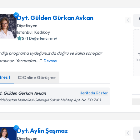
Dyt. Gülden Gürkan Avkan
Diyetisyen
İstanbul
, Kadıköy
5
(
1
Değerlendirme)
diği programa uyduğunuz da doğru ve kalıcı sonuçlar
ka
orsunuz. Yormadan...
Devamı
dres
1
Online Görüşme
t. Gülden Gürkan Avkan
Haritada Göster
debostan Mahallesi Gelengül Sokak Mehtap Apt. No:5 D:7 K:1
Dyt. Aylin Şaşmaz
Diyetisyen