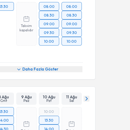
13:30
08:00
08:00
08:30
08:30
09:00
09:00
Takvim
kapalıdır
09:30
09:30
10:00
10:00
Daha Fazla Göster
8 Ağu
9 Ağu
10 Ağu
11 Ağu
Cmt
Paz
Pzt
Sal
13:30
10:00
14:00
13:30
14:30
14:00