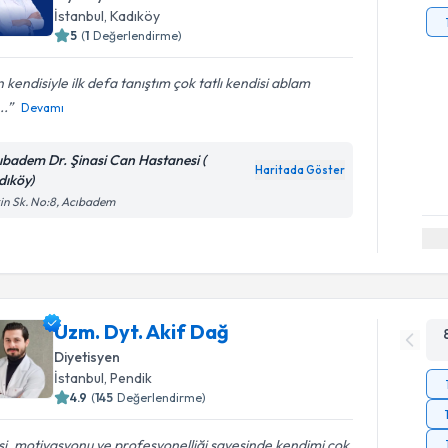
İstanbul
, Kadıköy
5
(
1
Değerlendirme)
 kendisiyle ilk defa tanıştım çok tatlı kendisi ablam
..
Devamı
ıbadem Dr. Şinasi Can Hastanesi (
Haritada Göster
dıköy)
in Sk. No:8, Acıbadem
Uzm. Dyt. Akif Dağ
Diyetisyen
İstanbul
, Pendik
4.9
(
145
Değerlendirme)
isi, motivasyonu ve profesyonelliği sayesinde kendimi çok