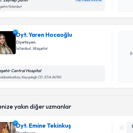
t. Zeynep Şahin
Haritada Göster
Randevu T
Kişisel
şehir/İstanbul
okudum
işlenm
Dyt. Yare
bu uzmandan
Dyt. Yaren Hocaoğlu
posta ile bi
Diyetisyen
E-posta Ad
İstanbul
, Ataşehir
B
aşehir Central Hospital
Kişisel
ükbakkalköy, Kayışdağı CD. 57/A 34750
okudum
işlenm
enize yakın diğer uzmanlar
Dyt. Emine Tekinkuş