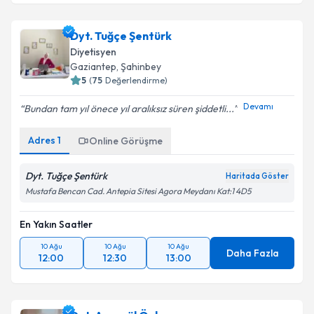
Dyt. Tuğçe Şentürk
Diyetisyen
Gaziantep
, Şahinbey
5
(
75
Değerlendirme)
Devamı
Bundan tam yıl önece yıl aralıksız süren şiddetli...
Adres
1
Online Görüşme
Dyt. Tuğçe Şentürk
Haritada Göster
Mustafa Bencan Cad. Antepia Sitesi Agora Meydanı Kat:1 4D5
En Yakın Saatler
10 Ağu
10 Ağu
10 Ağu
Daha Fazla
12:00
12:30
13:00