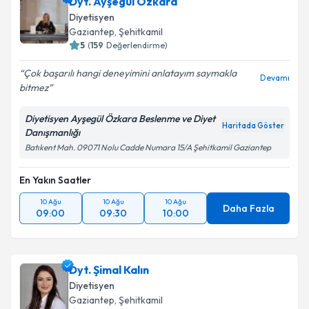
Dyt. Ayşegül Özkara
Diyetisyen
Gaziantep
, Şehitkamil
5
(
159
Değerlendirme)
Çok başarılı hangi deneyimini anlatayım saymakla
Devamı
bitmez
Diyetisyen Ayşegül Özkara Beslenme ve Diyet
Haritada Göster
Danışmanlığı
Batıkent Mah. 09071 Nolu Cadde Numara 15/A Şehitkamil Gaziantep
En Yakın Saatler
10 Ağu
10 Ağu
10 Ağu
Daha Fazla
09:00
09:30
10:00
Dyt. Şimal Kalın
Diyetisyen
Gaziantep
, Şehitkamil