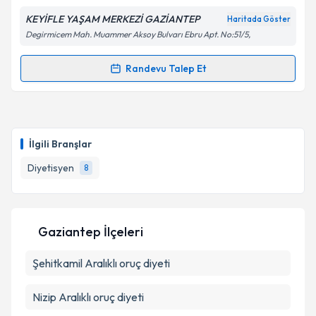
KEYİFLE YAŞAM MERKEZİ GAZİANTEP
Haritada Göster
Degirmicem Mah. Muammer Aksoy Bulvarı Ebru Apt. No:51/5,
Randevu Talep Et
Randevu Takvimi Talebi
Dyt. Seyit Kalaycı
için randevu takvimi talebi
oluşturun. Size bu uzmandan randevu almanız için bir
İlgili Branşlar
takvim hazırlandığında e-posta ile bilgilendireceğiz.
Diyetisyen
8
E-posta Adresiniz
Gaziantep İlçeleri
Kişisel verilerimin işlenmesine ilişkin
Aydınlatma
Şehitkamil
Metni
Aralıklı oruç diyeti
'ni okudum ve kişisel verilerimin belirtilen
kapsamda işlenmesini kabul ediyorum.
Nizip
Aralıklı oruç diyeti