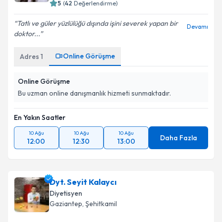
5
(
42
Değerlendirme)
Tatlı ve güler yüzlülüğü dışında işini severek yapan bir
Devamı
doktor...
Online Görüşme
Adres
1
Online Görüşme
Bu uzman online danışmanlık hizmeti sunmaktadır.
En Yakın Saatler
10 Ağu
10 Ağu
10 Ağu
Daha Fazla
12:00
12:30
13:00
Dyt. Seyit Kalaycı
Diyetisyen
Gaziantep
, Şehitkamil