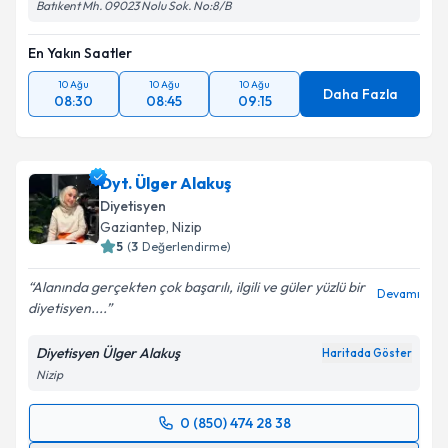
Batıkent Mh. 09023 Nolu Sok. No:8/B
En Yakın Saatler
10 Ağu
10 Ağu
10 Ağu
Daha Fazla
08:30
08:45
09:15
Dyt. Ülger Alakuş
Diyetisyen
Gaziantep
, Nizip
5
(
3
Değerlendirme)
Alanında gerçekten çok başarılı, ilgili ve güler yüzlü bir
Devamı
diyetisyen....
Diyetisyen Ülger Alakuş
Haritada Göster
Nizip
0 (850) 474 28 38
Randevu Takvimi Talebi