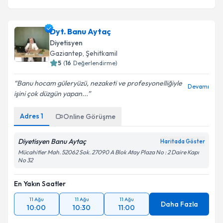
Dyt. Banu Aytaç
Diyetisyen
Gaziantep
, Şehitkamil
5
(
16
Değerlendirme)
Banu hocam güleryüzü, nezaketi ve profesyonelliğiyle
Devamı
işini çok düzgün yapan...
Adres
1
Online Görüşme
Diyetisyen Banu Aytaç
Haritada Göster
Mücahitler Mah. 52062 Sok. 27090 A Blok Atay Plaza No : 2 Daire Kapı
No 32
En Yakın Saatler
11 Ağu
11 Ağu
11 Ağu
Daha Fazla
10:00
10:30
11:00