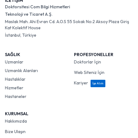
İLETİŞİM
Doktorsitesi Com Bilgi Hizmetleri
Teknoloji ve Ticaret A.Ş.
Maslak Mah. Ahi Evran Cd. A.O.S 55 Sokak No:2 Aksoy Plaza Giriş
Kat Kolektif House
İstanbul, Türkiye
SAĞLIK
PROFESYONELLER
Uzmanlar
Doktorlar İçin
Uzmanlık Alanları
Web Siteniz İçin
Hastalıklar
Kariyer
İşe Alım
Hizmetler
Hastaneler
KURUMSAL
Hakkımızda
Bize Ulaşın