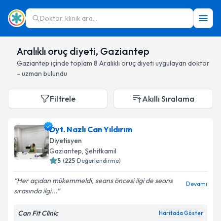
Doktor, klinik ara...
Aralıklı oruç diyeti, Gaziantep
Gaziantep
içinde toplam
8
Aralıklı oruç diyeti
uygulayan doktor
- uzman bulundu
Filtrele
Akıllı Sıralama
Dyt. Nazlı Can Yıldırım
Diyetisyen
Gaziantep
, Şehitkamil
5
(
225
Değerlendirme)
Her açıdan mükemmeldi, seans öncesi ilgi de seans
Devamı
sırasında ilgi...
Can Fit Clinic
Haritada Göster