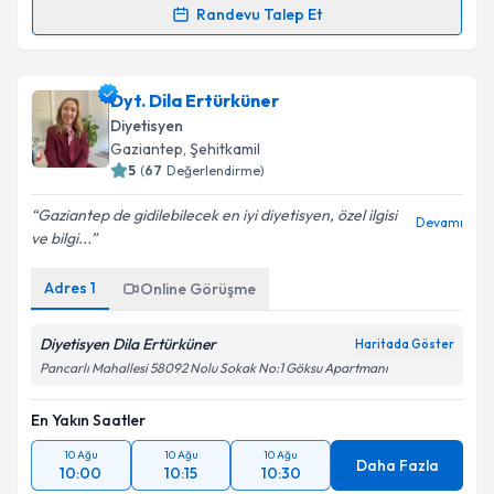
Randevu Talep Et
Dyt. Ülger Alakuş
için randevu takvimi talebi
oluşturun. Size bu uzmandan randevu almanız için bir
Dyt. Dila Ertürküner
takvim hazırlandığında e-posta ile bilgilendireceğiz.
Diyetisyen
E-posta Adresiniz
Gaziantep
, Şehitkamil
5
(
67
Değerlendirme)
Gaziantep de gidilebilecek en iyi diyetisyen, özel ilgisi
Devamı
ve bilgi...
Kişisel verilerimin işlenmesine ilişkin
Aydınlatma
Metni
'ni okudum ve kişisel verilerimin belirtilen
Adres
1
Online Görüşme
kapsamda işlenmesini kabul ediyorum.
Diyetisyen Dila Ertürküner
Haritada Göster
Takvim Talebini Gönder
Pancarlı Mahallesi 58092 Nolu Sokak No:1 Göksu Apartmanı
En Yakın Saatler
10 Ağu
10 Ağu
10 Ağu
Daha Fazla
10:00
10:15
10:30