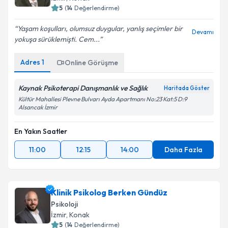
5
(
14
Değerlendirme)
Yaşam koşulları, olumsuz duygular, yanlış seçimler bir
Devamı
yokuşa sürüklemişti. Cem...
Adres
1
Online Görüşme
Kaynak Psikoterapi Danışmanlık ve Sağlık
Haritada Göster
Kültür Mahallesi Plevne Bulvarı Ayda Apartmanı No:23 Kat:5 D:9
Alsancak İzmir
En Yakın Saatler
11:00
12:15
14:00
Daha Fazla
Klinik Psikolog Berken Gündüz
Psikoloji
İzmir
, Konak
5
(
14
Değerlendirme)