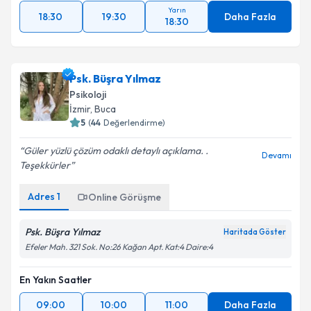
Yarın
18:30
19:30
Daha Fazla
18:30
Psk. Büşra Yılmaz
Psikoloji
İzmir
, Buca
5
(
44
Değerlendirme)
Güler yüzlü çözüm odaklı detaylı açıklama. .
Devamı
Teşekkürler
Adres
1
Online Görüşme
Psk. Büşra Yılmaz
Haritada Göster
Efeler Mah. 321 Sok. No:26 Kağan Apt. Kat:4 Daire:4
En Yakın Saatler
09:00
10:00
11:00
Daha Fazla