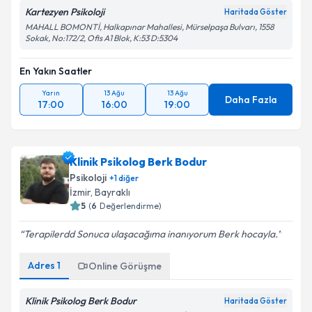
Kartezyen Psikoloji
Haritada Göster
MAHALL BOMONTİ, Halkapınar Mahallesi, Mürselpaşa Bulvarı, 1558
Sokak, No:172/2, Ofis A1 Blok, K:53 D:5304
En Yakın Saatler
Yarın
13 Ağu
13 Ağu
Daha Fazla
17:00
16:00
19:00
Klinik Psikolog Berk Bodur
Psikoloji
+
1
diğer
İzmir
, Bayraklı
5
(
6
Değerlendirme)
Terapilerdd Sonuca ulaşacağıma inanıyorum Berk hocayla.
Adres
1
Online Görüşme
Klinik Psikolog Berk Bodur
Haritada Göster