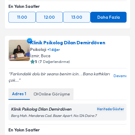
En Yakın Saatler
11:00
12:00
13:00
Daha Fazla
Klinik Psikolog Dilan Demirdöven
Psikoloji
+
1
diğer
İzmir
, Buca
5
(
7
Değerlendirme)
Farkındalık dolu bir seansı benim icin. . Bana kattıkları
Devamı
çok...
Adres
1
Online Görüşme
Klinik Psikolog Dilan Demirdöven
Haritada Göster
Barış Mah. Menderes Cad. Bazer Apart. No:124 Daire:7
En Yakın Saatler