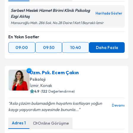
Serbest Meslek Hizmet Birimi Klinik Psikolog
Haritada Göster
Ezgi Aktaş
Mansuroğlu Mah. 286 Sok. No.28 Daire:1 Kat:1 Bayraklı İzmir
En Yakın Saatler
09:00
09:50
10:40
Daha Fazla
Uzm. Psk. Ecem Çakın
Psikoloji
İzmir
, Konak
4.9
(
122
Değerlendirme)
Asla çözüm bulamadığım hayatımı kısıtlayan yoğun
Devamı
kaygı yaşıyordum sayesinde bununla...
Adres
1
Online Görüşme