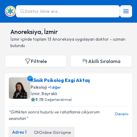
Doktor, klinik ara...
Anoreksiya, İzmir
İzmir
içinde toplam
13
Anoreksiya
uygulayan doktor - uzman
bulundu
Filtrele
Akıllı Sıralama
Klinik Psikolog Ezgi Aktaş
Psikoloji
+
1
diğer
İzmir
, Bayraklı
5
(
15
Değerlendirme)
Gittikten sonra huzurlu ve rahatlamis cikiyorum
Devamı
seanstan
Adres
1
Online Görüşme