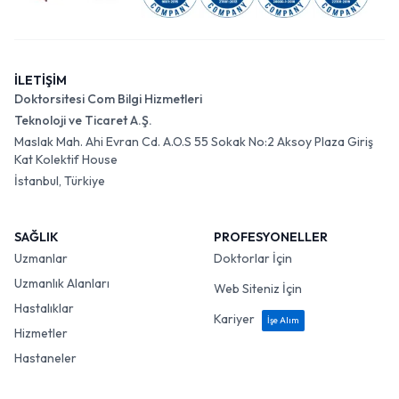
İLETİŞİM
Doktorsitesi Com Bilgi Hizmetleri
Teknoloji ve Ticaret A.Ş.
Maslak Mah. Ahi Evran Cd. A.O.S 55 Sokak No:2 Aksoy Plaza Giriş
Kat Kolektif House
İstanbul, Türkiye
SAĞLIK
PROFESYONELLER
Uzmanlar
Doktorlar İçin
Uzmanlık Alanları
Web Siteniz İçin
Hastalıklar
Kariyer
İşe Alım
Hizmetler
Hastaneler