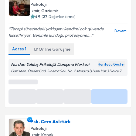
Psikoloji
İzmir
, Gaziemir
4.9
(
27
Değerlendirme)
Terapi sürecindeki yaklaşımı kendimi çok güvende
Devamı
hissettiriyor. Benimle kurduğu profesyonel...
Adres
1
Online Görüşme
Nurdan Yoldaş Psikolojik Danışma Merkezi
Haritada Göster
Gazi Mah. Önder Cad. Sinema Sok. No. 2 Atmaca İş Hanı Kat:3 Daire:7
Psk. Cem Aslıtürk
Psikoloji
İzmir
, Konak