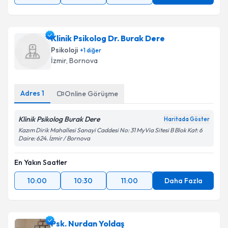
Klinik Psikolog Dr. Burak Dere
Psikoloji
+
1
diğer
İzmir
, Bornova
Adres
1
Online Görüşme
Klinik Psikolog Burak Dere
Haritada Göster
Kazım Dirik Mahallesi Sanayi Caddesi No: 31 MyVia Sitesi B Blok Kat: 6
Daire: 624. İzmir / Bornova
En Yakın Saatler
10:00
10:30
11:00
Daha Fazla
Psk. Nurdan Yoldaş