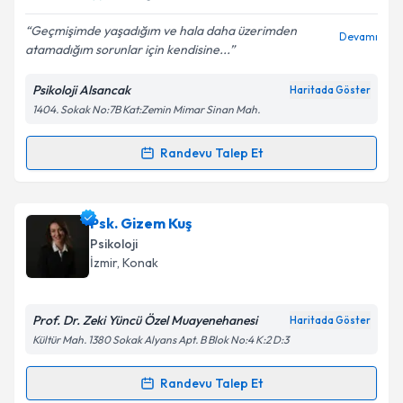
Geçmişimde yaşadığım ve hala daha üzerimden
Devamı
atamadığım sorunlar için kendisine...
Psikoloji Alsancak
Haritada Göster
1404. Sokak No:7B Kat:Zemin Mimar Sinan Mah.
Randevu Talep Et
Randevu Takvimi Talebi
Klinik Psikolog Berken Gündüz
için randevu takvimi
Psk. Gizem Kuş
talebi oluşturun. Size bu uzmandan randevu almanız
Psikoloji
için bir takvim hazırlandığında e-posta ile
İzmir
, Konak
bilgilendireceğiz.
E-posta Adresiniz
Prof. Dr. Zeki Yüncü Özel Muayenehanesi
Haritada Göster
Kültür Mah. 1380 Sokak Alyans Apt. B Blok No:4 K:2 D:3
Randevu Talep Et
Randevu Takvimi Talebi
Kişisel verilerimin işlenmesine ilişkin
Aydınlatma