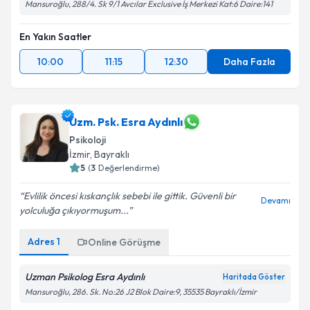
Mansuroğlu, 288/4. Sk 9/1 Avcılar Exclusive İş Merkezi Kat:6 Daire:141
En Yakın Saatler
10:00
11:15
12:30
Daha Fazla
Uzm. Psk. Esra Aydınlı
Psikoloji
İzmir
, Bayraklı
5
(
3
Değerlendirme)
Evlilik öncesi kıskançlık sebebi ile gittik. Güvenli bir
Devamı
yolculuğa çıkıyormuşum...
Adres
1
Online Görüşme
Uzman Psikolog Esra Aydınlı
Haritada Göster
Mansuroğlu, 286. Sk. No:26 J2 Blok Daire:9, 35535 Bayraklı/İzmir