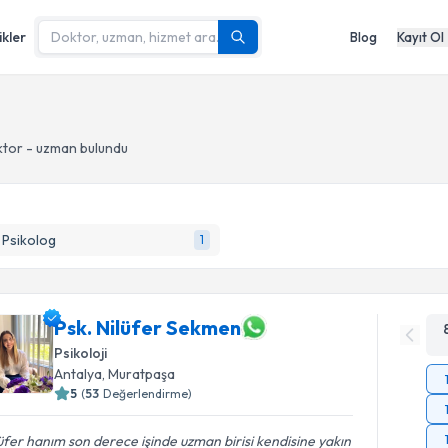
ikler
Blog
Kayıt Ol
tor - uzman bulundu
k Psikolog
1
Psk. Nilüfer Sekmen
Psikoloji
Antalya
, Muratpaşa
5
(
53
Değerlendirme)
üfer hanım son derece işinde uzman birisi kendisine yakın