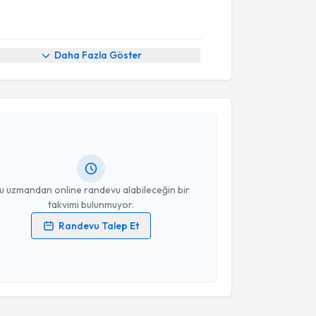
Daha Fazla Göster
akvimi Talebi
a Polat
için randevu takvimi talebi oluşturun. Size bu
ndevu almanız için bir takvim hazırlandığında e-
lgilendireceğiz.
resiniz
u uzmandan online randevu alabileceğin bir
takvimi bulunmuyor.
Randevu Talep Et
 verilerimin işlenmesine ilişkin
Aydınlatma Metni
'ni
 ve kişisel verilerimin belirtilen kapsamda
esini kabul ediyorum.
Takvim Talebini Gönder