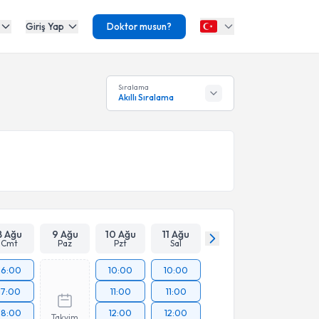
Giriş Yap
Doktor musun?
Sıralama
Akıllı Sıralama
8 Ağu
9 Ağu
10 Ağu
11 Ağu
Cmt
Paz
Pzt
Sal
16:00
10:00
10:00
17:00
11:00
11:00
18:00
12:00
12:00
Takvim