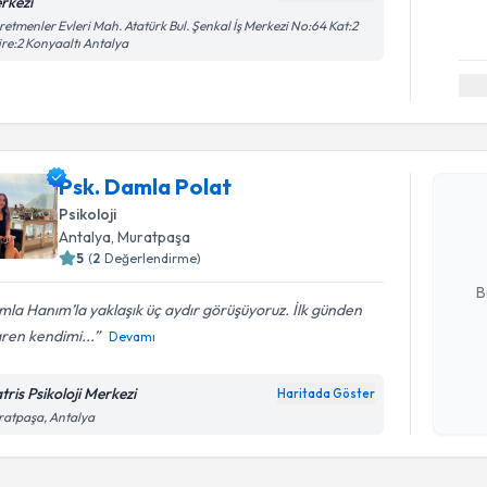
rkezi
etmenler Evleri Mah. Atatürk Bul. Şenkal İş Merkezi No:64 Kat:2
re:2 Konyaaltı Antalya
Randevu T
Psk. Daml
Psk. Damla Polat
uzmandan ra
Psikoloji
posta ile bi
Antalya
, Muratpaşa
5
(
2
Değerlendirme)
E-posta Ad
B
la Hanım’la yaklaşık üç aydır görüşüyoruz. İlk günden
aren kendimi...
Devamı
Kişisel
okudum
tris Psikoloji Merkezi
Haritada Göster
işlenm
atpaşa, Antalya