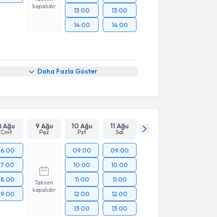
kapalıdır
13:00
13:00
14:00
14:00
Daha Fazla Göster
8 Ağu
9 Ağu
10 Ağu
11 Ağu
Cmt
Paz
Pzt
Sal
16:00
09:00
09:00
17:00
10:00
10:00
18:00
11:00
11:00
Takvim
kapalıdır
19:00
12:00
12:00
13:00
13:00