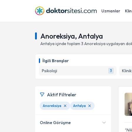
Uzmanlar
Klin
Anoreksiya, Antalya
Antalya
içinde toplam
3
Anoreksiya
uygulayan dok
İlgili Branşlar
Psikoloji
Klini
3
Aktif Filtreler
Anoreksiya
Antalya
Online Görüşme
Nil