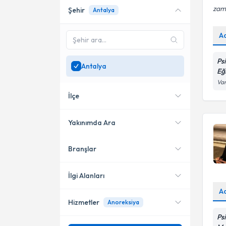
zam
Şehir
Antalya
Online danışmanlık sunan
uzmanları göster
A
Sadece
Antalya
bölgesinde
uzman ara
Ps
Antalya
Eğ
Var
İlçe
Yakınımda Ara
Branşlar
Konumuma yakın uzmanları
Muratpaşa
göster
Konyaaltı
İlgi Alanları
A
Hizmetler
Anoreksiya
Psikoloji
Ps