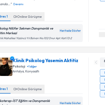
anda...
Devamı
dres
1
Online Görüşme
ikolog Nilüfer Sekmen Danışmanlık ve
Haritada Göster
itim Merkezi
lık Mahallesi Yüzüncü Yıl Bulvarı No:102 Onur Apt. Kat:1 D:2
Klinik Psikolog Yasemin Aktitiz
Psikoloji
+
1
diğer
Antalya
, Konyaaltı
dres
1
Online Görüşme
ikoterap-İST Eğitim ve Danışmanlık
Haritada Göster