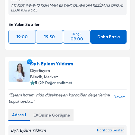
ATAKOY 7-8-9-10 KİSM MAH. E5 YANYOL AVRUPA REZİDANS OFİS A1
BLOK KAT6 D63
En Yakın Saatler
10 Ağu
19:00
19:30
Daha Fazla
09:00
Dyt. Eylem Yıldırım
Diyetisyen
Bilecik
, Merkez
5
(
29
Değerlendirme)
Eylem hanım yılda düzelmeyen karaciğer değerlerimi
Devamı
buçuk ayda...
Adres
1
Online Görüşme
Dyt. Eylem Yıldırım
Haritada Göster