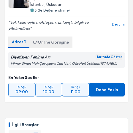
İstanbul
, Üsküdar
5
(
14
Değerlendirme)
Tek kelimeyle muhteşem, anlayışlı, bilgili ve
Devamı
yönlendirici
Adres
1
Online Görüşme
Diyetisyen Fehime Arı
Haritada Göster
Mimar Sinan Mah Çavuşdere Cad No:4 Ofis No:1 Üsküdar/İSTANBUL
En Yakın Saatler
10 Ağu
10 Ağu
10 Ağu
Daha Fazla
09:00
10:00
11:00
İlgili Branşlar