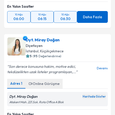
En Yakın Saatler
10 Ağu
10 Ağu
10 Ağu
Daha Fazla
06:00
06:15
06:30
Dyt. Miray Doğan
Diyetisyen
İstanbul
, Küçükçekmece
5
(
95
Değerlendirme)
Son derece konusuna hakim, motive edici,
Devamı
tekdüzelikten uzak listeler programlayan,...
Adres
1
Online Görüşme
Dyt. Miray Doğan
Haritada Göster
Atakent Mah. 221.Sok. Rota Office A Blok
En Yakın Saatler