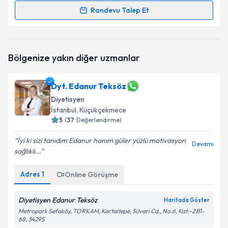
Randevu Talep Et
Randevu Takvimi Talebi
Dyt. Gülnur Kuran
için randevu takvimi talebi
Bölgenize yakın diğer uzmanlar
oluşturun. Size bu uzmandan randevu almanız için bir
takvim hazırlandığında e-posta ile bilgilendireceğiz.
Dyt. Edanur Teksöz
E-posta Adresiniz
Diyetisyen
İstanbul
, Küçükçekmece
5
(
37
Değerlendirme)
Kişisel verilerimin işlenmesine ilişkin
Aydınlatma
İyi ki sizi tanıdım Edanur hanım güler yüzlü motivasyon
Devamı
Metni
'ni okudum ve kişisel verilerimin belirtilen
sağlıklı...
kapsamda işlenmesini kabul ediyorum.
Adres
1
Online Görüşme
Takvim Talebini Gönder
Diyetisyen Edanur Teksöz
Haritada Göster
Metropark Sefaköy, TORKAM, Kartaltepe, Süvari Cd., No:6, Kat:-2 B1-
68, 34295