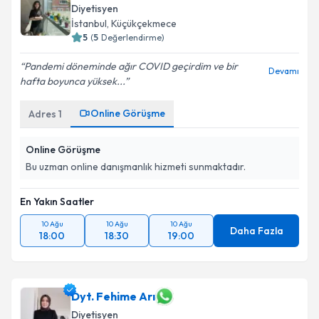
Diyetisyen
İstanbul
, Küçükçekmece
5
(
5
Değerlendirme)
Pandemi döneminde ağır COVID geçirdim ve bir
Devamı
hafta boyunca yüksek...
Online Görüşme
Adres
1
Online Görüşme
Bu uzman online danışmanlık hizmeti sunmaktadır.
En Yakın Saatler
10 Ağu
10 Ağu
10 Ağu
Daha Fazla
18:00
18:30
19:00
Dyt. Fehime Arı
Diyetisyen