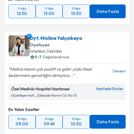
11 Ağu
11 Ağu
11 Ağu
Daha Fazla
12:30
13:00
13:30
Dyt. Mislina Yalçınkaya
Diyetisyen
İstanbul
, Üsküdar
5
(
7
Değerlendirme)
Mislina hanım çok pozitif ve güler yüzlü.Nasıl
Devamı
beslenmem gerektiğini detaylıca...
Özel Medivia Hospital Hastanesi
Haritada Göster
Güzeltepe mah., Zübeyde Hanım Cd. No:15
En Yakın Saatler
10 Ağu
10 Ağu
10 Ağu
Daha Fazla
09:00
09:45
10:30