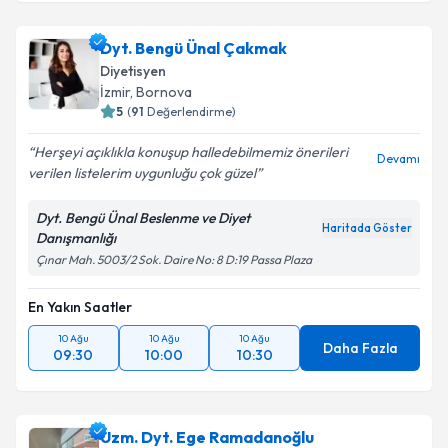
Dyt. Bengü Ünal Çakmak
Diyetisyen
İzmir
, Bornova
5
(
91
Değerlendirme)
Herşeyi açıklıkla konuşup halledebilmemiz önerileri
Devamı
verilen listelerim uygunluğu çok güzel
Dyt. Bengü Ünal Beslenme ve Diyet
Haritada Göster
Danışmanlığı
Çınar Mah. 5003/2 Sok. Daire No: 8 D:19 Passa Plaza
En Yakın Saatler
10 Ağu
10 Ağu
10 Ağu
Daha Fazla
09:30
10:00
10:30
Uzm. Dyt. Ege Ramadanoğlu