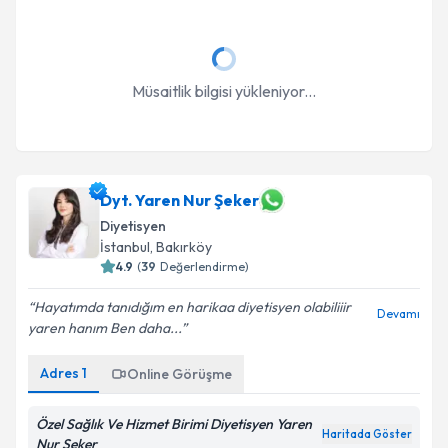
Müsaitlik bilgisi yükleniyor...
Dyt. Yaren Nur Şeker
Diyetisyen
İstanbul
, Bakırköy
4.9
(
39
Değerlendirme)
Hayatımda tanıdığım en harikaa diyetisyen olabiliiir
Devamı
yaren hanım Ben daha...
Adres
1
Online Görüşme
Özel Sağlık Ve Hizmet Birimi Diyetisyen Yaren
Haritada Göster
Nur Şeker