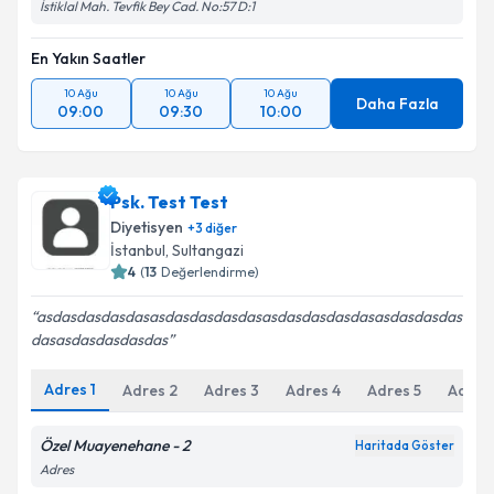
İstiklal Mah. Tevfik Bey Cad. No:57 D:1
En Yakın Saatler
10 Ağu
10 Ağu
10 Ağu
Daha Fazla
09:00
09:30
10:00
Psk. Test Test
Diyetisyen
+
3
diğer
İstanbul
, Sultangazi
4
(
13
Değerlendirme)
asdasdasdasdasasdasdasdasdasasdasdasdasdasasdasdasdas
dasasdasdasdasdas
Adres
1
Adres
2
Adres
3
Adres
4
Adres
5
Adres
Özel Muayenehane - 2
Haritada Göster
Adres