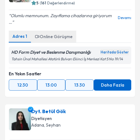
5
(
161
Değerlendirme)
Olumlu memnunum. Zayıflama cihazlarına giriyorum
Devamı
…
Adres
1
Online Görüşme
HD Form Diyet ve Beslenme Danışmanlığı
Haritada Göster
Tahsin Ünal Mahallesi Atatürk Bulvarı Ekinci İş Merkezi Kat 5 No 19/14
En Yakın Saatler
12:30
13:00
13:30
Daha Fazla
Dyt. Betül Gök
Diyetisyen
Adana
, Seyhan