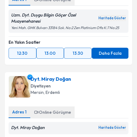
Uzm. Dyt. Duygu Bilgin Göçer Özel
Haritada Göster
Muayenehanesi
Yeni Mah. GMK Bulvarı 33184 Sok. No:2 Zen Platinium Ofis K:7 No:25
En Yakın Saatler
12:30
13:00
13:30
Daha Fazla
Dyt. Miray Doğan
Diyetisyen
Mersin
, Erdemli
Adres
1
Online Görüşme
Dyt. Miray Doğan
Haritada Göster