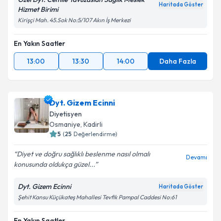
Haritada Göster
Hizmet Birimi
Kirişçi Mah. 45.Sok No:5/107 Akın İş Merkezi
En Yakın Saatler
13:00
13:30
14:00
Daha Fazla
Dyt. Gizem Ecinni
Diyetisyen
Osmaniye
, Kadirli
5
(
25
Değerlendirme)
Diyet ve doğru sağlıklı beslenme nasıl olmalı
Devamı
konusunda oldukça güzel...
Dyt. Gizem Ecinni
Haritada Göster
Şehit Kansu Küçükateş Mahallesi Tevfik Pampal Caddesi No:61
En Yakın Saatler