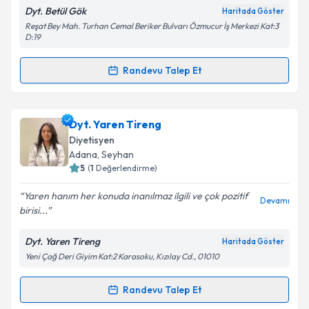
Dyt. Betül Gök
Haritada Göster
Reşat Bey Mah. Turhan Cemal Beriker Bulvarı Özmucur İş Merkezi Kat:3
D:19
Randevu Talep Et
Randevu Takvimi Talebi
Dyt. Betül Gök
için randevu takvimi talebi oluşturun.
Dyt. Yaren Tireng
Size bu uzmandan randevu almanız için bir takvim
Diyetisyen
hazırlandığında e-posta ile bilgilendireceğiz.
Adana
, Seyhan
5
(
1
Değerlendirme)
E-posta Adresiniz
Yaren hanım her konuda inanılmaz ilgili ve çok pozitif
Devamı
birisi...
Dyt. Yaren Tireng
Haritada Göster
Kişisel verilerimin işlenmesine ilişkin
Aydınlatma
Yeni Çağ Deri Giyim Kat:2 Karasoku, Kızılay Cd., 01010
Metni
'ni okudum ve kişisel verilerimin belirtilen
kapsamda işlenmesini kabul ediyorum.
Randevu Talep Et
Randevu Takvimi Talebi