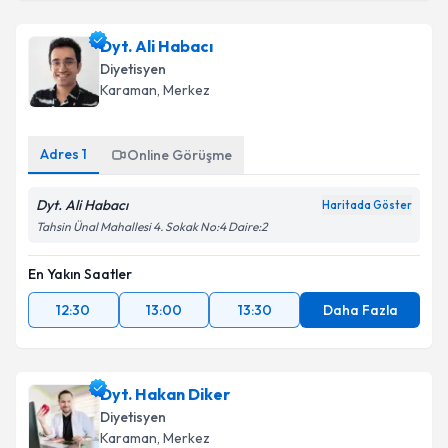
Dyt. Ali Habacı
Diyetisyen
Karaman
, Merkez
Adres
1
Online Görüşme
Dyt. Ali Habacı
Haritada Göster
Tahsin Ünal Mahallesi 4. Sokak No:4 Daire:2
En Yakın Saatler
12:30
13:00
13:30
Daha Fazla
Dyt. Hakan Diker
Diyetisyen
Karaman
, Merkez