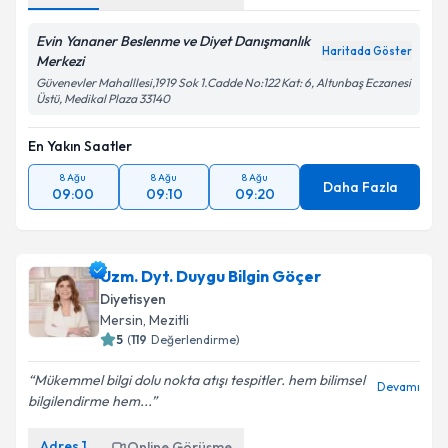
Evin Yananer Beslenme ve Diyet Danışmanlık
Haritada Göster
Merkezi
Güvenevler Mahalllesi,1919 Sok 1.Cadde No:122 Kat: 6, Altunbaş Eczanesi
Üstü, Medikal Plaza 33140
En Yakın Saatler
8 Ağu
8 Ağu
8 Ağu
Daha Fazla
09:00
09:10
09:20
Uzm. Dyt. Duygu Bilgin Göçer
Diyetisyen
Mersin
, Mezitli
5
(
119
Değerlendirme)
Mükemmel bilgi dolu nokta atışı tespitler. hem bilimsel
Devamı
bilgilendirme hem...
Adres
1
Online Görüşme