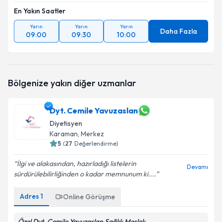
En Yakın Saatler
Yarın
Yarın
Yarın
Daha Fazla
09:00
09:30
10:00
Bölgenize yakın diğer uzmanlar
Dyt. Cemile Yavuzaslan
Diyetisyen
Karaman
, Merkez
5
(
27
Değerlendirme)
İlgi ve alakasından, hazırladığı listelerin
Devamı
sürdürülebilirliğinden o kadar memnunum ki....
Adres
1
Online Görüşme
Özel Dyt. Cemile Yavuzaslan Sağlık Meslek