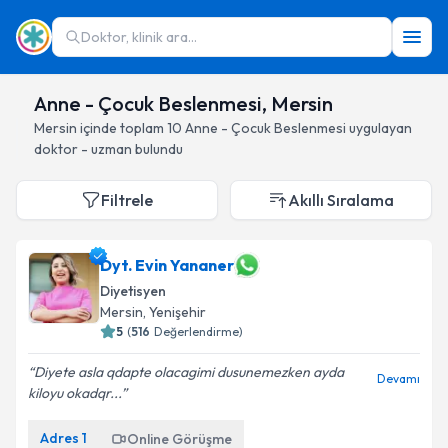
Doktor, klinik ara...
Anne - Çocuk Beslenmesi, Mersin
Mersin
içinde toplam
10
Anne - Çocuk Beslenmesi
uygulayan
doktor - uzman bulundu
Filtrele
Akıllı Sıralama
Dyt. Evin Yananer
Diyetisyen
Mersin
, Yenişehir
5
(
516
Değerlendirme)
Diyete asla qdapte olacagimi dusunemezken ayda
Devamı
kiloyu okadqr...
Adres
1
Online Görüşme