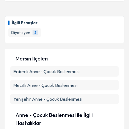
Takvim Talebini Gönder
Dyt. Yaren Tireng
için randevu takvimi talebi
oluşturun. Size bu uzmandan randevu almanız için bir
İlgili Branşlar
takvim hazırlandığında e-posta ile bilgilendireceğiz.
Diyetisyen
3
E-posta Adresiniz
Mersin İlçeleri
Kişisel verilerimin işlenmesine ilişkin
Aydınlatma
Erdemli
Metni
Anne - Çocuk Beslenmesi
'ni okudum ve kişisel verilerimin belirtilen
kapsamda işlenmesini kabul ediyorum.
Mezitli
Anne - Çocuk Beslenmesi
Takvim Talebini Gönder
Yenişehir
Anne - Çocuk Beslenmesi
Anne - Çocuk Beslenmesi ile İlgili
Hastalıklar