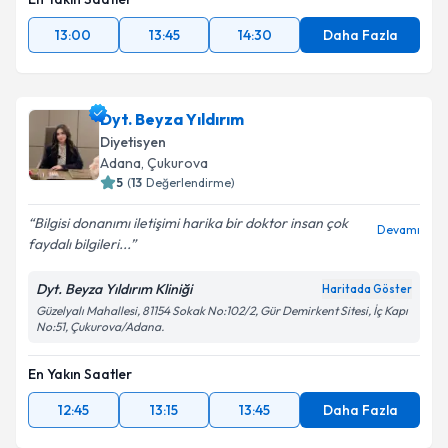
13:00
13:45
14:30
Daha Fazla
Dyt. Beyza Yıldırım
Diyetisyen
Adana
, Çukurova
5
(
13
Değerlendirme)
Bilgisi donanımı iletişimi harika bir doktor insan çok
Devamı
faydalı bilgileri...
Dyt. Beyza Yıldırım Kliniği
Haritada Göster
Güzelyalı Mahallesi, 81154 Sokak No:102/2, Gür Demirkent Sitesi, İç Kapı
No:51, Çukurova/Adana.
En Yakın Saatler
12:45
13:15
13:45
Daha Fazla