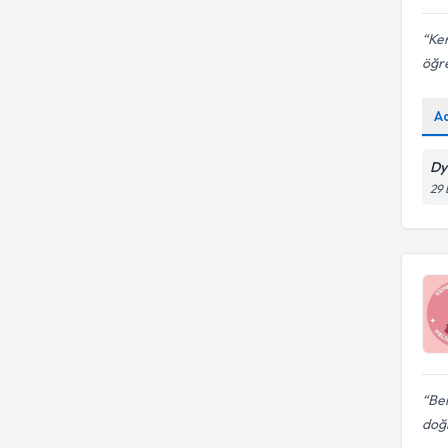
Ken
öğre
A
Dy
29 
Be
doğr