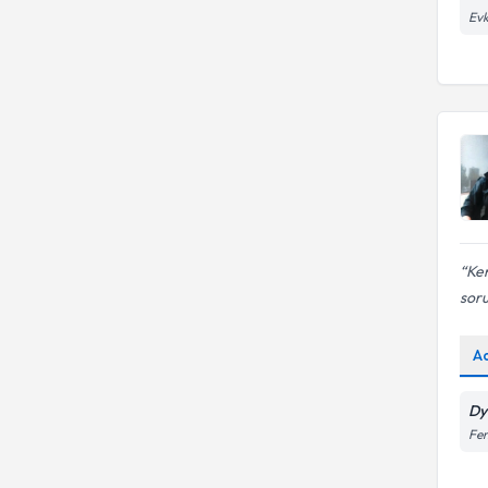
Evk
Ken
soru
A
Dy
Fe