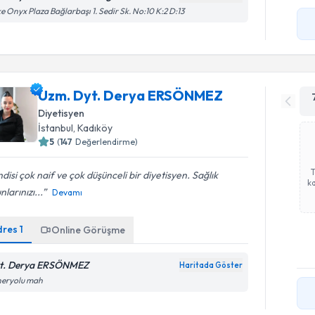
e Onyx Plaza Bağlarbaşı 1. Sedir Sk. No:10 K:2 D:13
Uzm. Dyt. Derya ERSÖNMEZ
Diyetisyen
İstanbul
, Kadıköy
5
(
147
Değerlendirme)
disi çok naif ve çok düşünceli bir diyetisyen. Sağlık
ka
nlarınızı...
Devamı
dres
1
Online Görüşme
t. Derya ERSÖNMEZ
Haritada Göster
neryolu mah