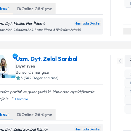
dres
1
Online Görüşme
m. Dyt. Melike Nur İldemir
Haritada Göster
ak Mah. 1.Badem Sok. Lotus Plaza A Blok Kat :2 No:16
Uzm. Dyt. Zelal Sarıbal
Diyetisyen
Bursa
, Osmangazi
5
(
362
Değerlendirme)
adar pozitif ve güler yüzlü ki. Yanından ayrıldığınızda
jiniz...
Devamı
dres
1
Online Görüşme
. Dyt. Zelal Sarıbal Kliniği
Haritada Göster