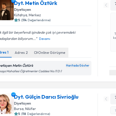
Dyt. Metin Öztürk
Diyetisyen
Kütahya
, Merkez
5
(
314
Değerlendirme)
 ilgili bir beyefendi işindede çok iyi çevremdeki
ka
daşlardan biliyorum...
Devamı
dres
1
Adres
2
Online Görüşme
yetisyen Metin Öztürk
Haritada Göster
paşa Mahallesi Öğretmenler Caddesi No:11 D:1
Dyt. Gülçin Darıcı Sivrioğlu
Diyetisyen
Bursa
, Nilüfer
5
(
118
Değerlendirme)