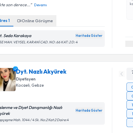
ka
ikte son derece...
Devamı
dres
1
Online Görüşme
t. Seda Karakaya
Haritada Göster
SE MAH. VEYSEL KARANİ CAD. NO: 66 KAT: 2 D: 4
Dyt. Nazlı Akyürek
Diyetisyen
Kocaeli
, Gebze
slenme ve Diyet Danışmanlığı Nazlı
Haritada Göster
yürek
pçeşme Mah. 1044 / 4 Sk. No:2 Kat:2 Daire:4