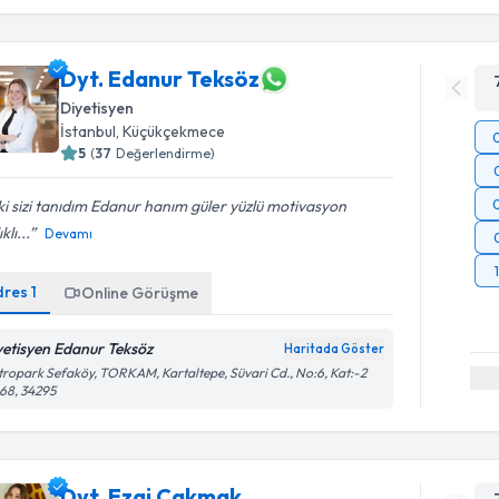
Dyt. Edanur Teksöz
Diyetisyen
İstanbul
, Küçükçekmece
5
(
37
Değerlendirme)
 ki sizi tanıdım Edanur hanım güler yüzlü motivasyon
klı...
Devamı
dres
1
Online Görüşme
yetisyen Edanur Teksöz
Haritada Göster
ropark Sefaköy, TORKAM, Kartaltepe, Süvari Cd., No:6, Kat:-2
68, 34295
Dyt. Ezgi Çakmak