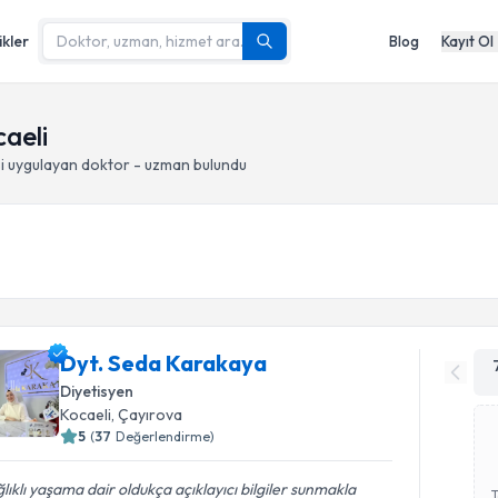
ikler
Blog
Kayıt Ol
aeli
i
uygulayan doktor - uzman bulundu
Dyt. Seda Karakaya
Diyetisyen
Kocaeli
, Çayırova
5
(
37
Değerlendirme)
lıklı yaşama dair oldukça açıklayıcı bilgiler sunmakla