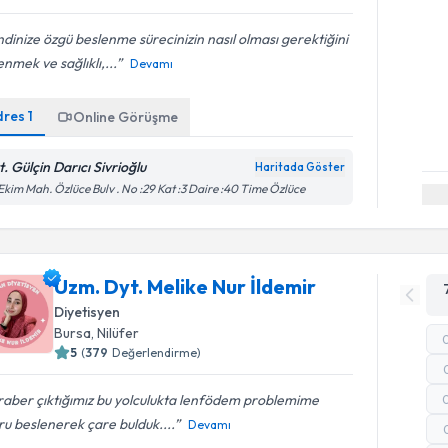
dinize özgü beslenme sürecinizin nasıl olması gerektiğini
nmek ve sağlıklı,...
Devamı
dres
1
Online Görüşme
t. Gülçin Darıcı Sivrioğlu
Haritada Göster
Ekim Mah. Özlüce Bulv . No :29 Kat :3 Daire :40 Time Özlüce
Uzm. Dyt. Melike Nur İldemir
Diyetisyen
Bursa
, Nilüfer
5
(
379
Değerlendirme)
raber çıktığımız bu yolculukta lenfödem problemime
u beslenerek çare bulduk....
Devamı