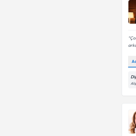
hastalarında beslenme
Aralıklı oruç diyeti
Çok
arka
A
Di
Ali