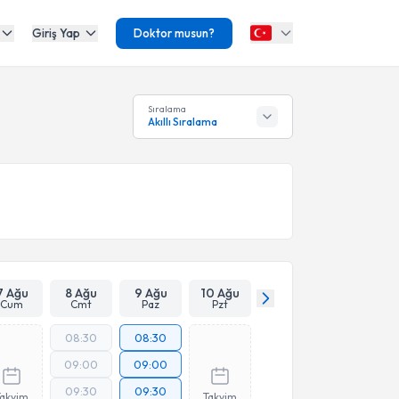
Giriş Yap
Doktor musun?
Sıralama
Akıllı Sıralama
7 Ağu
8 Ağu
9 Ağu
10 Ağu
Cum
Cmt
Paz
Pzt
08:30
08:30
09:00
09:00
09:30
09:30
Takvim
Takvim