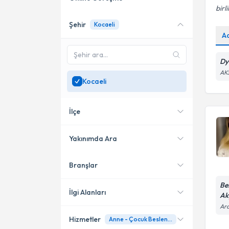
birl
Şehir
Kocaeli
Online danışmanlık sunan
A
uzmanları göster
Sadece
Kocaeli
bölgesinde
Dy
uzman ara
AK
Kocaeli
İlçe
Yakınımda Ara
Branşlar
Konumuma yakın uzmanları
Çayırova
göster
Be
Gebze
İlgi Alanları
Ak
Ara
İzmit
Hizmetler
Anne - Çocuk Beslenmesi
Diyetisyen