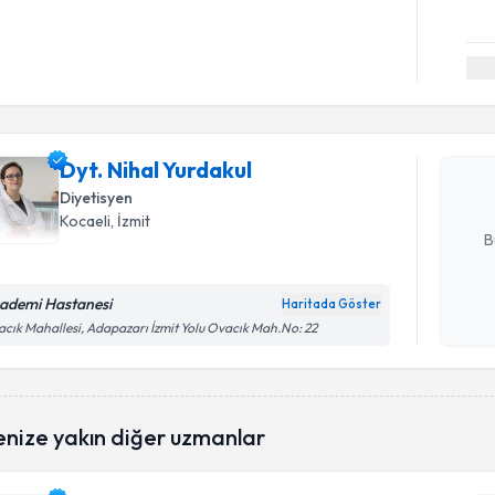
Randevu T
Dyt. Nihal
bu uzmandan
Dyt. Nihal Yurdakul
posta ile bi
Diyetisyen
E-posta Ad
Kocaeli
, İzmit
B
ademi Hastanesi
Haritada Göster
Kişisel
cık Mahallesi, Adapazarı İzmit Yolu Ovacık Mah.No: 22
okudum
işlenm
enize yakın diğer uzmanlar