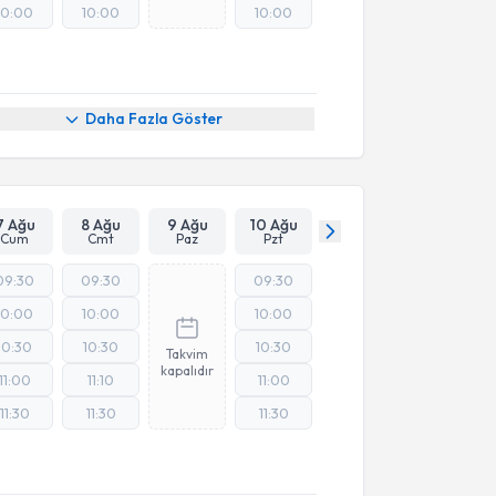
10:00
10:00
10:00
Daha Fazla Göster
7 Ağu
8 Ağu
9 Ağu
10 Ağu
Cum
Cmt
Paz
Pzt
09:30
09:30
09:30
10:00
10:00
10:00
10:30
10:30
10:30
Takvim
kapalıdır
11:00
11:10
11:00
11:30
11:30
11:30