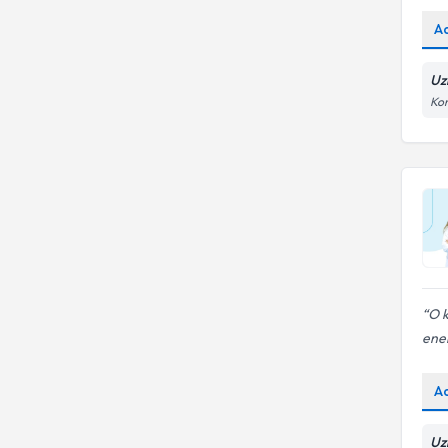
A
Uz
Kon
O k
ener
A
Uzm