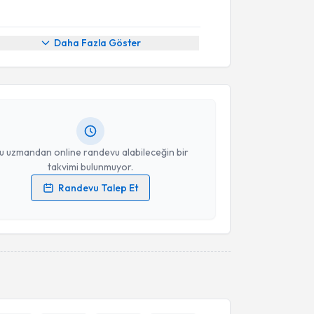
akvimi Talebi
Daha Fazla Göster
 Yurdakul
için randevu takvimi talebi oluşturun. Size
 randevu almanız için bir takvim hazırlandığında e-
lgilendireceğiz.
resiniz
u uzmandan online randevu alabileceğin bir
takvimi bulunmuyor.
Randevu Talep Et
 verilerimin işlenmesine ilişkin
Aydınlatma Metni
'ni
 ve kişisel verilerimin belirtilen kapsamda
esini kabul ediyorum.
Takvim Talebini Gönder