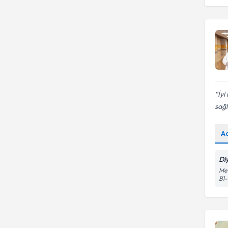
İyi
sağlı
A
Di
Met
B1-