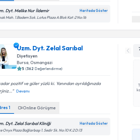
m. Dyt. Melike Nur İldemir
Haritada Göster
ak Mah. 1.Badem Sok. Lotus Plaza A Blok Kat :2 No:16
Uzm. Dyt. Zelal Sarıbal
Diyetisyen
Bursa
, Osmangazi
5
(
362
Değerlendirme)
adar pozitif ve güler yüzlü ki. Yanından ayrıldığınızda
ka
jiniz...
Devamı
dres
1
Online Görüşme
. Dyt. Zelal Sarıbal Kliniği
Haritada Göster
e Onyx Plaza Bağlarbaşı 1. Sedir Sk. No:10 K:2 D:13