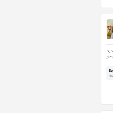
beslenme
Beslenme ve Diyetetik
Gebelik ve Emziklilik
KIRKLARELI UNIVERSITESI
Döneminde Beslenme
Mehmet Akif Ersoy
Üniversitesi
Çok
gitm
Ez
Dem