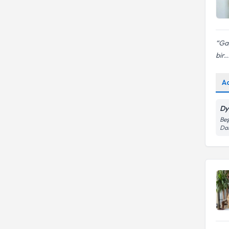
Gay
bir..
A
Dy
Beş
Dai