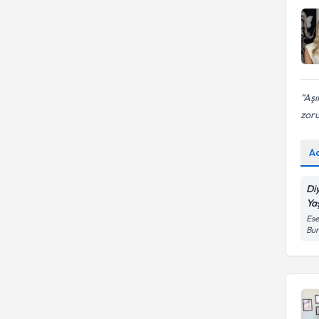
Aşı
zoru
A
Di
Ya
Ese
Bur