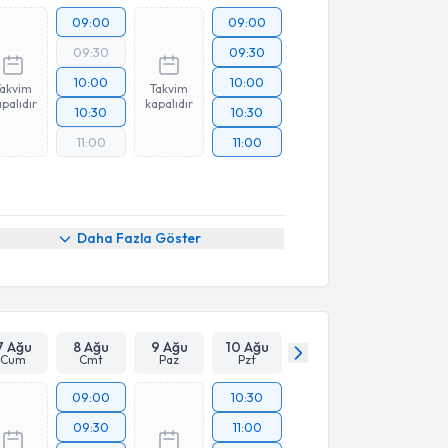
09:00
09:00
09:30
09:30
10:00
10:00
Takvim
Takvim
palıdır
kapalıdır
10:30
10:30
11:00
11:00
Daha Fazla Göster
7 Ağu
8 Ağu
9 Ağu
10 Ağu
Cum
Cmt
Paz
Pzt
09:00
10:30
09:30
11:00