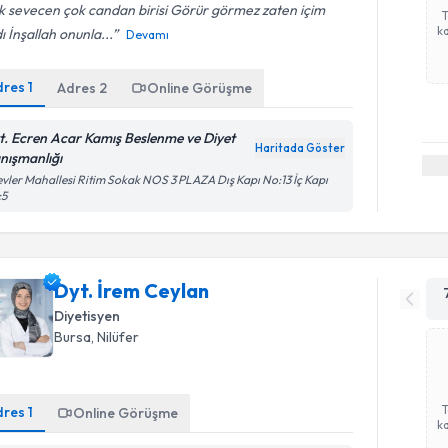
 sevecen çok candan birisi Görür görmez zaten içim
ka
dı İnşallah onunla...
Devamı
dres
1
Adres
2
Online Görüşme
t. Ecren Acar Kamış Beslenme ve Diyet
Haritada Göster
nışmanlığı
vler Mahallesi Ritim Sokak NOS 3 PLAZA Dış Kapı No:13 İç Kapı
:5
Dyt. İrem Ceylan
Diyetisyen
Bursa
, Nilüfer
dres
1
Online Görüşme
ka