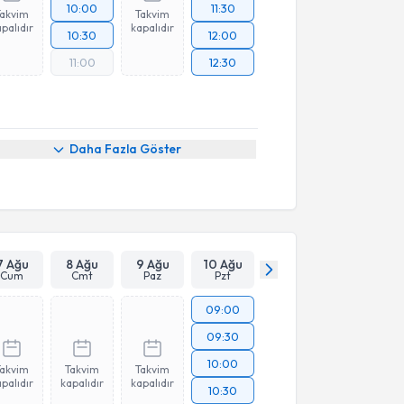
10:00
11:30
Takvim
Takvim
palıdır
kapalıdır
10:30
12:00
11:00
12:30
Daha Fazla Göster
7 Ağu
8 Ağu
9 Ağu
10 Ağu
Cum
Cmt
Paz
Pzt
09:00
09:30
10:00
Takvim
Takvim
Takvim
palıdır
kapalıdır
kapalıdır
10:30