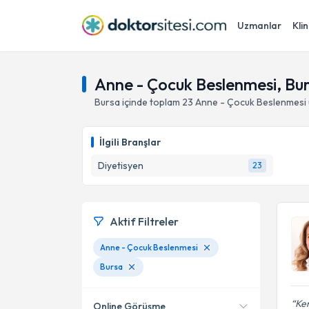
Uzmanlar
Klin
Anne - Çocuk Beslenmesi, Bu
Bursa
içinde toplam
23
Anne - Çocuk Beslenmesi
İlgili Branşlar
Diyetisyen
23
Aktif Filtreler
Anne - Çocuk Beslenmesi
Bursa
Ken
Online Görüşme