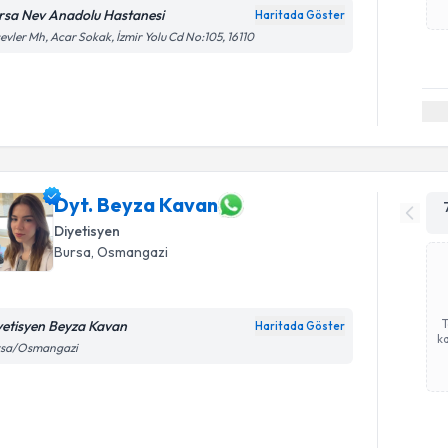
rsa Nev Anadolu Hastanesi
Haritada Göster
evler Mh, Acar Sokak, İzmir Yolu Cd No:105, 16110
Dyt. Beyza Kavan
Diyetisyen
Bursa
, Osmangazi
yetisyen Beyza Kavan
Haritada Göster
ka
rsa/Osmangazi