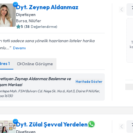
Dyt. Zeynep Aldanmaz
Diyetisyen
Bursa
, Nilüfer
5
(
38
Değerlendirme)
rı tatlı sadece sana yönelik hazırlanan listeler harika
ka
nlu...
Devamı
dres
1
Online Görüşme
yetisyen Zeynep Aldanmaz Beslenme ve
Haritada Göster
şam Merkezi
ntepe Mah. FSM Bulvarı Cd. Neşe Sk. No:6, Kat:3, Daire:9 Nilüfer,
sa 16130
Dyt. Zülal Şevval Yerdelen
Diyetisyen