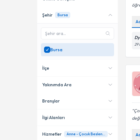
öğre
Şehir
Bursa
Online danışmanlık sunan
A
uzmanları göster
Sadece
Bursa
bölgesinde
Dy
uzman ara
29 
Bursa
İlçe
Yakınımda Ara
Branşlar
Konumuma yakın uzmanları
Nilüfer
göster
Ço
Osmangazi
İlgi Alanları
değe
Mudanya
Hizmetler
Anne - Çocuk Beslenmesi
A
Diyetisyen