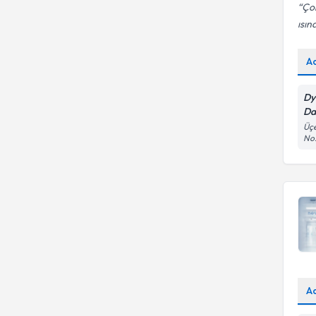
Çok
ısın
A
Dy
Da
Üçe
No
A