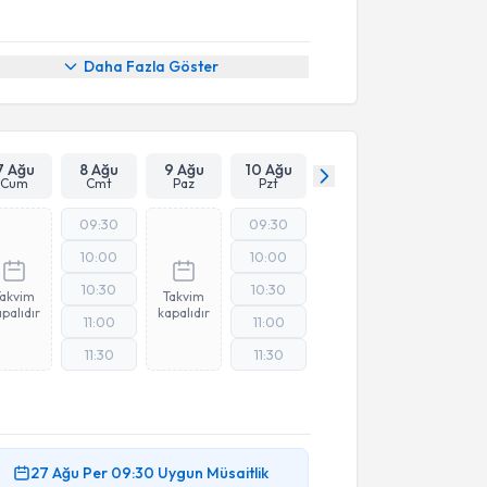
Daha Fazla Göster
7 Ağu
8 Ağu
9 Ağu
10 Ağu
Cum
Cmt
Paz
Pzt
09:30
09:30
10:00
10:00
10:30
10:30
Takvim
Takvim
palıdır
kapalıdır
11:00
11:00
11:30
11:30
27 Ağu
Per
09:30
Uygun Müsaitlik