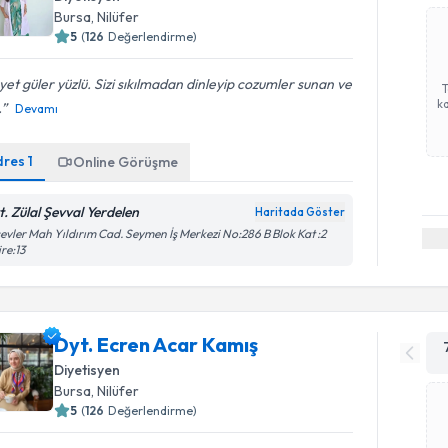
Bursa
, Nilüfer
5
(
126
Değerlendirme)
et güler yüzlü. Sizi sıkılmadan dinleyip cozumler sunan ve
ka
.
Devamı
dres
1
Online Görüşme
t. Zülal Şevval Yerdelen
Haritada Göster
evler Mah Yıldırım Cad. Seymen İş Merkezi No:286 B Blok Kat :2
re:13
Dyt. Ecren Acar Kamış
Diyetisyen
Bursa
, Nilüfer
5
(
126
Değerlendirme)