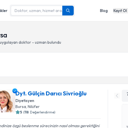
ikler
Blog
Kayıt Ol
rsa
uygulayan doktor - uzman bulundu
Dyt. Gülçin Darıcı Sivrioğlu
Diyetisyen
Bursa
, Nilüfer
5
(
118
Değerlendirme)
dinize özgü beslenme sürecinizin nasıl olması gerektiğini