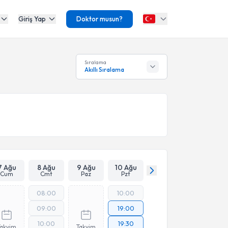
Giriş Yap
Doktor musun?
Sıralama
Akıllı Sıralama
7 Ağu
8 Ağu
9 Ağu
10 Ağu
Cum
Cmt
Paz
Pzt
08:00
10:00
09:00
19:00
10:00
19:30
Takvim
Takvim