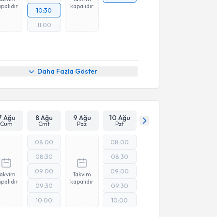
palıdır
kapalıdır
10:30
11:00
Daha Fazla Göster
7 Ağu
8 Ağu
9 Ağu
10 Ağu
Cum
Cmt
Paz
Pzt
08:00
08:00
08:30
08:30
09:00
09:00
Takvim
Takvim
palıdır
kapalıdır
09:30
09:30
10:00
10:00