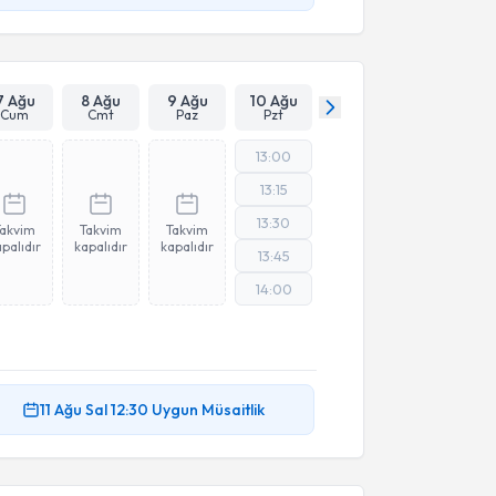
7 Ağu
8 Ağu
9 Ağu
10 Ağu
Cum
Cmt
Paz
Pzt
13:00
13:15
13:30
Takvim
Takvim
Takvim
palıdır
kapalıdır
kapalıdır
13:45
14:00
11 Ağu
Sal
12:30
Uygun Müsaitlik