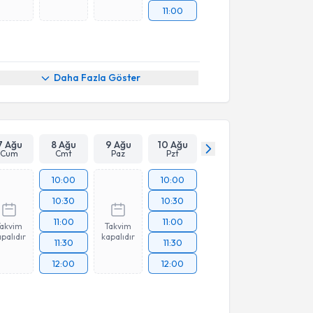
11:00
Daha Fazla Göster
7 Ağu
8 Ağu
9 Ağu
10 Ağu
Cum
Cmt
Paz
Pzt
10:00
10:00
10:30
10:30
11:00
11:00
Takvim
Takvim
palıdır
kapalıdır
11:30
11:30
12:00
12:00