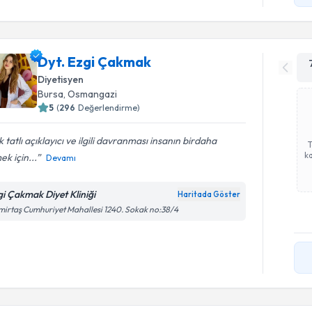
Dyt. Ezgi Çakmak
Diyetisyen
Bursa
, Osmangazi
5
(
296
Değerlendirme)
 tatlı açıklayıcı ve ilgili davranması insanın birdaha
ka
ek için...
Devamı
gi Çakmak Diyet Kliniği
Haritada Göster
irtaş Cumhuriyet Mahallesi 1240. Sokak no:38/4