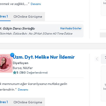
ka
nmek ve sağlıklı,...
Devamı
dres
1
Online Görüşme
t. Gülçin Darıcı Sivrioğlu
Haritada Göster
Ekim Mah. Özlüce Bulv . No :29 Kat :3 Daire :40 Time Özlüce
Uzm. Dyt. Melike Nur İldemir
Diyetisyen
Bursa
, Nilüfer
5
(
380
Değerlendirme)
k memnunum eğer kararlıysanız mutlaka gelin
ka
rlendirin.
Devamı
dres
1
Online Görüşme