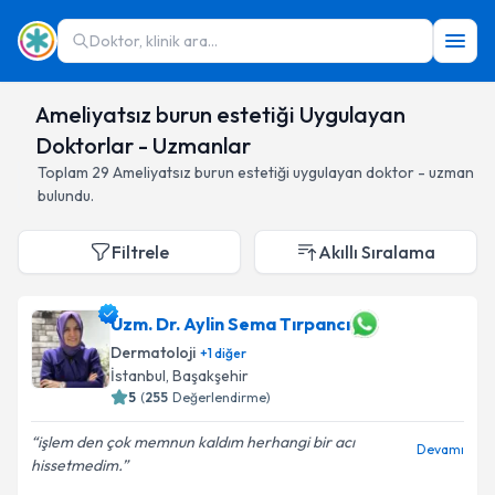
Doktor, klinik ara...
Ameliyatsız burun estetiği Uygulayan
Doktorlar - Uzmanlar
Toplam
29
Ameliyatsız burun estetiği
uygulayan doktor - uzman
bulundu.
Filtrele
Akıllı Sıralama
Uzm. Dr. Aylin Sema Tırpancı
Dermatoloji
+
1
diğer
İstanbul
,
Başakşehir
5
(
255
Değerlendirme)
işlem den çok memnun kaldım herhangi bir acı
Devamı
hissetmedim.