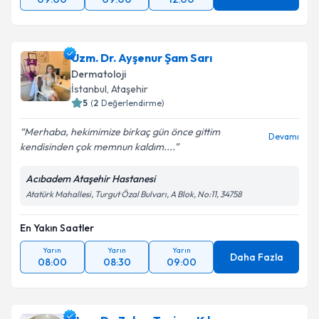
Uzm. Dr. Ayşenur Şam Sarı
Dermatoloji
İstanbul
,
Ataşehir
5
(
2
Değerlendirme)
Merhaba, hekimimize birkaç gün önce gittim
Devamı
kendisinden çok memnun kaldım....
Acıbadem Ataşehir Hastanesi
Atatürk Mahallesi, Turgut Özal Bulvarı, A Blok, No:11, 34758
En Yakın Saatler
Yarın
Yarın
Yarın
Daha Fazla
08:00
08:30
09:00