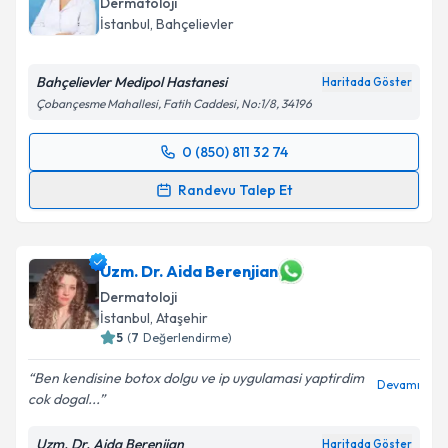
Dermatoloji
İstanbul
,
Bahçelievler
Bahçelievler Medipol Hastanesi
Haritada Göster
Çobançesme Mahallesi, Fatih Caddesi, No:1/8, 34196
0 (850) 811 32 74
Randevu Takvimi Talebi
Randevu Talep Et
Uzm. Dr. Hamide Tuna
için randevu takvimi talebi
oluşturun. Size bu uzmandan randevu almanız için bir
takvim hazırlandığında e-posta ile bilgilendireceğiz.
Uzm. Dr. Aida Berenjian
Dermatoloji
E-posta Adresiniz
İstanbul
,
Ataşehir
5
(
7
Değerlendirme)
Ben kendisine botox dolgu ve ip uygulamasi yaptirdim
Devamı
cok dogal...
Kişisel verilerimin işlenmesine ilişkin
Aydınlatma
Metni
'ni okudum ve kişisel verilerimin belirtilen
Uzm. Dr. Aida Berenjian
Haritada Göster
kapsamda işlenmesini kabul ediyorum.