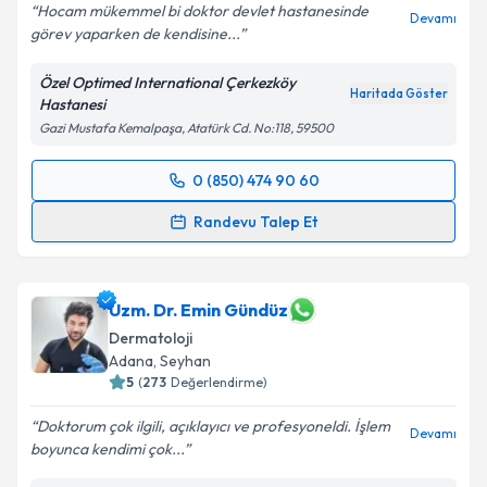
Hocam mükemmel bi doktor devlet hastanesinde
Devamı
görev yaparken de kendisine...
Özel Optimed International Çerkezköy
Haritada Göster
Hastanesi
Gazi Mustafa Kemalpaşa, Atatürk Cd. No:118, 59500
0 (850) 474 90 60
Randevu Takvimi Talebi
Randevu Talep Et
Uzm. Dr. Abdullah Aydın
için randevu takvimi talebi
oluşturun. Size bu uzmandan randevu almanız için bir
takvim hazırlandığında e-posta ile bilgilendireceğiz.
Uzm. Dr. Emin Gündüz
Dermatoloji
E-posta Adresiniz
Adana
,
Seyhan
5
(
273
Değerlendirme)
Doktorum çok ilgili, açıklayıcı ve profesyoneldi. İşlem
Devamı
boyunca kendimi çok...
Kişisel verilerimin işlenmesine ilişkin
Aydınlatma
Metni
'ni okudum ve kişisel verilerimin belirtilen