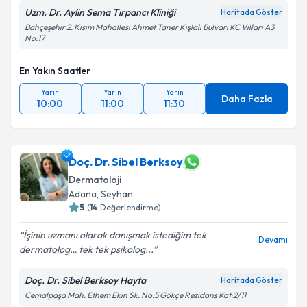
Uzm. Dr. Aylin Sema Tırpancı Kliniği
Haritada Göster
Bahçeşehir 2. Kısım Mahallesi Ahmet Taner Kışlalı Bulvarı KC Vilları A3
No:17
En Yakın Saatler
Yarın
Yarın
Yarın
Daha Fazla
10:00
11:00
11:30
Doç. Dr. Sibel Berksoy
Dermatoloji
Adana
,
Seyhan
5
(
14
Değerlendirme)
İşinin uzmanı olarak danışmak istediğim tek
Devamı
dermatolog… tek tek psikolog...
Doç. Dr. Sibel Berksoy Hayta
Haritada Göster
Cemalpaşa Mah. Ethem Ekin Sk. No:5 Gökçe Rezidans Kat:2/11