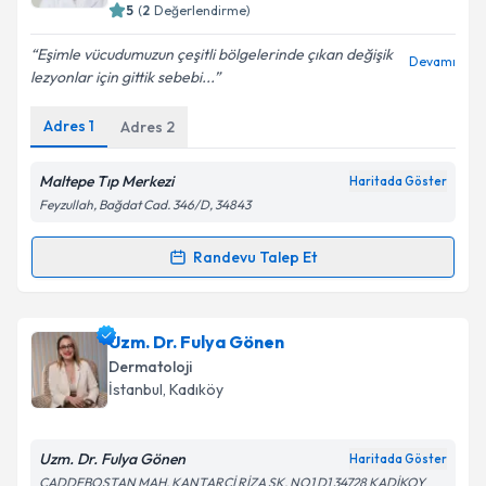
5
(
2
Değerlendirme)
E-posta Adresiniz
Eşimle vücudumuzun çeşitli bölgelerinde çıkan değişik
Devamı
lezyonlar için gittik sebebi...
Adres
1
Adres
2
Kişisel verilerimin işlenmesine ilişkin
Aydınlatma
Metni
'ni okudum ve kişisel verilerimin belirtilen
kapsamda işlenmesini kabul ediyorum.
Maltepe Tıp Merkezi
Haritada Göster
Feyzullah, Bağdat Cad. 346/D, 34843
Takvim Talebini Gönder
Randevu Talep Et
Randevu Takvimi Talebi
Uzm. Dr. Ozan Aksu
için randevu takvimi talebi
Uzm. Dr. Fulya Gönen
oluşturun. Size bu uzmandan randevu almanız için bir
Dermatoloji
takvim hazırlandığında e-posta ile bilgilendireceğiz.
İstanbul
,
Kadıköy
E-posta Adresiniz
Uzm. Dr. Fulya Gönen
Haritada Göster
CADDEBOSTAN MAH. KANTARCİ RİZA SK. NO1 D1 34728 KADİKOY