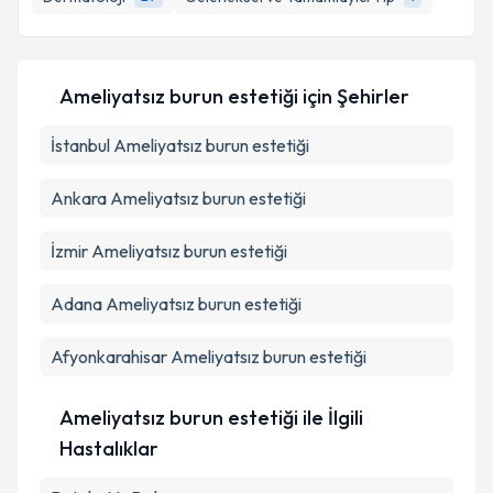
E-posta Adresiniz
Ameliyatsız burun estetiği
için Şehirler
Kişisel verilerimin işlenmesine ilişkin
Aydınlatma
İstanbul
Metni
Ameliyatsız burun estetiği
'ni okudum ve kişisel verilerimin belirtilen
kapsamda işlenmesini kabul ediyorum.
Ankara
Ameliyatsız burun estetiği
Takvim Talebini Gönder
İzmir
Ameliyatsız burun estetiği
Adana
Ameliyatsız burun estetiği
Afyonkarahisar
Ameliyatsız burun estetiği
Ameliyatsız burun estetiği ile İlgili
Hastalıklar