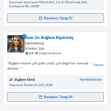
Kızılırmak, Next Level Office A Blok, K:4, D:13 Kızılırmak Mah,
Metni
'ni okudum ve kişisel verilerimin belirtilen
Dumlupınar Blv., 06530
kapsamda işlenmesini kabul ediyorum.
Randevu Talep Et
Randevu Takvimi Talebi
Takvim Talebini Gönder
Uzm. Dr. Fatoş Polat
için randevu takvimi talebi
Uzm. Dr. Buğlem Elgörmüş
oluşturun. Size bu uzmandan randevu almanız için bir
Dermatoloji
takvim hazırlandığında e-posta ile bilgilendireceğiz.
İstanbul
,
Şişli
4.8
(
18
Değerlendirme)
E-posta Adresiniz
Buğlem Hanım çok güler yüzlü, çok bilgili her konuda
Devamı
detaylı...
Dr. Buğlem Klinik
Haritada Göster
Kişisel verilerimin işlenmesine ilişkin
Aydınlatma
Meşrutiyet, Rumeli Cd. 22/3, 34381
Metni
'ni okudum ve kişisel verilerimin belirtilen
kapsamda işlenmesini kabul ediyorum.
Randevu Talep Et
Randevu Takvimi Talebi
Takvim Talebini Gönder