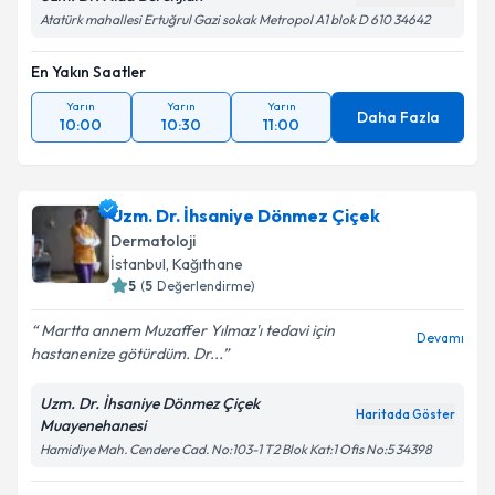
Atatürk mahallesi Ertuğrul Gazi sokak Metropol A1 blok D 610 34642
Takvim Talebini Gönder
En Yakın Saatler
Yarın
Yarın
Yarın
Daha Fazla
10:00
10:30
11:00
Uzm. Dr. İhsaniye Dönmez Çiçek
Dermatoloji
İstanbul
,
Kağıthane
5
(
5
Değerlendirme)
Martta annem Muzaffer Yılmaz'ı tedavi için
Devamı
hastanenize götürdüm. Dr...
Uzm. Dr. İhsaniye Dönmez Çiçek
Haritada Göster
Muayenehanesi
Hamidiye Mah. Cendere Cad. No:103-1 T2 Blok Kat:1 Ofis No:5 34398