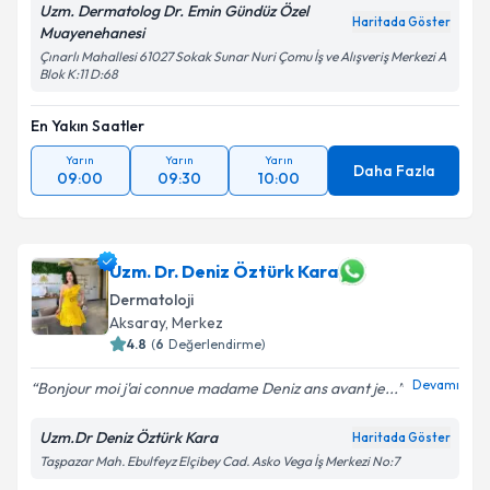
Uzm. Dermatolog Dr. Emin Gündüz Özel
kapsamda işlenmesini kabul ediyorum.
Haritada Göster
Muayenehanesi
Çınarlı Mahallesi 61027 Sokak Sunar Nuri Çomu İş ve Alışveriş Merkezi A
Blok K:11 D:68
Takvim Talebini Gönder
En Yakın Saatler
Yarın
Yarın
Yarın
Daha Fazla
09:00
09:30
10:00
Uzm. Dr. Deniz Öztürk Kara
Dermatoloji
Aksaray
,
Merkez
4.8
(
6
Değerlendirme)
Devamı
Bonjour moi j'ai connue madame Deniz ans avant je...
Uzm.Dr Deniz Öztürk Kara
Haritada Göster
Taşpazar Mah. Ebulfeyz Elçibey Cad. Asko Vega İş Merkezi No:7