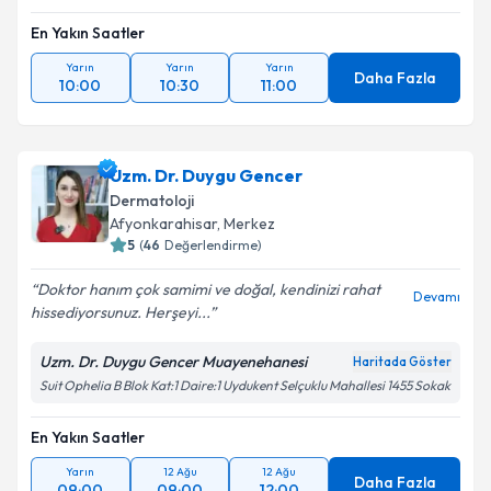
En Yakın Saatler
Yarın
Yarın
Yarın
Daha Fazla
10:00
10:30
11:00
Uzm. Dr. Duygu Gencer
Dermatoloji
Afyonkarahisar
,
Merkez
5
(
46
Değerlendirme)
Doktor hanım çok samimi ve doğal, kendinizi rahat
Devamı
hissediyorsunuz. Herşeyi...
Uzm. Dr. Duygu Gencer Muayenehanesi
Haritada Göster
Suit Ophelia B Blok Kat:1 Daire:1 Uydukent Selçuklu Mahallesi 1455 Sokak
En Yakın Saatler
Yarın
12 Ağu
12 Ağu
Daha Fazla
09:00
09:00
12:00