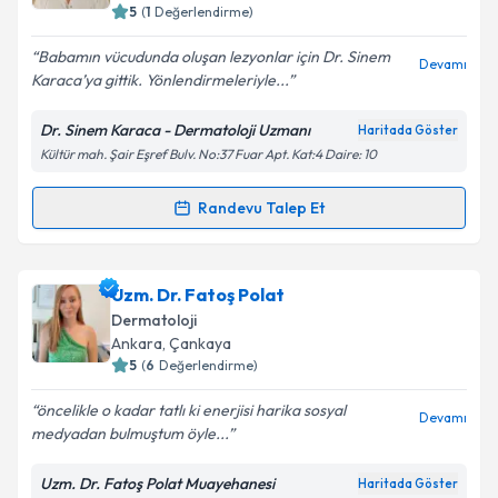
5
(
1
Değerlendirme)
E-posta Adresiniz
Babamın vücudunda oluşan lezyonlar için Dr. Sinem
Devamı
Karaca’ya gittik. Yönlendirmeleriyle...
Dr. Sinem Karaca - Dermatoloji Uzmanı
Haritada Göster
Kişisel verilerimin işlenmesine ilişkin
Aydınlatma
Kültür mah. Şair Eşref Bulv. No:37 Fuar Apt. Kat:4 Daire: 10
Metni
'ni okudum ve kişisel verilerimin belirtilen
kapsamda işlenmesini kabul ediyorum.
Randevu Talep Et
Randevu Takvimi Talebi
Takvim Talebini Gönder
Uzm. Dr. Sinem Karaca
için randevu takvimi talebi
Uzm. Dr. Fatoş Polat
oluşturun. Size bu uzmandan randevu almanız için bir
Dermatoloji
takvim hazırlandığında e-posta ile bilgilendireceğiz.
Ankara
,
Çankaya
5
(
6
Değerlendirme)
E-posta Adresiniz
öncelikle o kadar tatlı ki enerjisi harika sosyal
Devamı
medyadan bulmuştum öyle...
Uzm. Dr. Fatoş Polat Muayehanesi
Haritada Göster
Kişisel verilerimin işlenmesine ilişkin
Aydınlatma