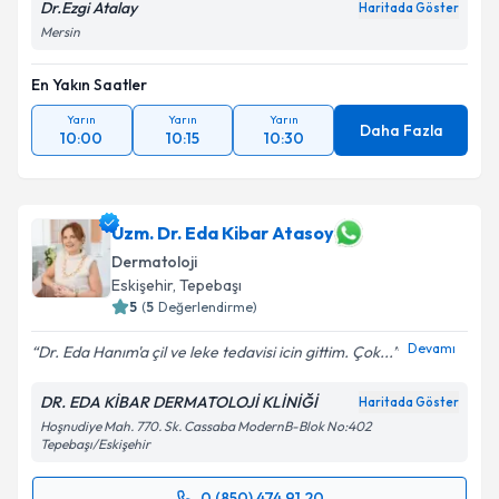
Dr.Ezgi Atalay
Haritada Göster
Mersin
En Yakın Saatler
Yarın
Yarın
Yarın
Daha Fazla
10:00
10:15
10:30
Uzm. Dr. Eda Kibar Atasoy
Dermatoloji
Eskişehir
,
Tepebaşı
5
(
5
Değerlendirme)
Devamı
Dr. Eda Hanım'a çil ve leke tedavisi icin gittim. Çok...
DR. EDA KİBAR DERMATOLOJİ KLİNİĞİ
Haritada Göster
Hoşnudiye Mah. 770. Sk. Cassaba ModernB-Blok No:402
Tepebaşı/Eskişehir
0 (850) 474 91 20