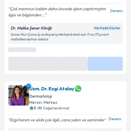
Çok memnun kaldım daha öncede işlem yaptırmıştım
Devamı
ilgisi ve bilgisinden...
Dr. Melike Şener Kliniği
Haritada Göster
Sunar Nuri Çomu İş ve Alışveriş Merkezi b blok kat: 11 no:111 çınarlı
mahallesi seyhan adana
Uzm. Dr. Ezgi Atalay
Dermatoloji
Mersin
,
Merkez
5
(
10
Değerlendirme)
Devamı
Ezgi hanım ve ekibi çok ilgili, cana yakın ve samimiler