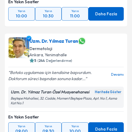
En Yakın Saatler
Yarın
Yarın
Yarın
Daha Fazla
10:00
10:30
11:00
Uzm. Dr. Yılmaz Turan
Dermatoloji
Ankara
,
Yenimahalle
5
(
244
Değerlendirme)
Botoks uygulaması için kendisine başvurdum.
Devamı
Doktorum süreci başından sonuna kadar...
Uzm. Dr. Yılmaz Turan Özel Muayenehanesi
Haritada Göster
Beştepe Mahallesi, 32. Cadde, Moment Beştepe Plaza, Apt. No:1, Asma
Kat No:1
En Yakın Saatler
Yarın
Yarın
Yarın
Daha Fazla
09:00
09:30
10:00