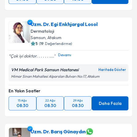
Uzm. Dr. Egi Enkhjargal Losol
Dermatoloji
Samsun
,
Atakum
5
(
19
Değerlendirme)
Devamı
Çok iyi doktor. . . . . . ....
VM Medical Park Samsun Hastanesi
Haritada Göster
Mimar Sinan Mahallesi Alparslan Bulvarı No:17, Atakum
En Yakın Saatler
15 Ağu
22 Ağu
29 Ağu
Daha Fazla
08:30
08:30
08:30
Uzm. Dr. Barış Günaydın