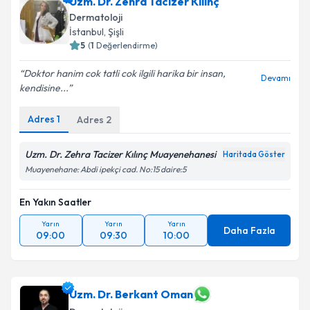
Uzm. Dr. Zehra Tacizer Kılınç
Dermatoloji
İstanbul
,
Şişli
5
(
1
Değerlendirme)
Doktor hanim cok tatli cok ilgili harika bir insan,
Devamı
kendisine...
Adres
1
Adres
2
Uzm. Dr. Zehra Tacizer Kılınç Muayenehanesi
Haritada Göster
Muayenehane: Abdi ipekçi cad. No:15 daire:5
En Yakın Saatler
Yarın
Yarın
Yarın
Daha Fazla
09:00
09:30
10:00
Uzm. Dr. Berkant Oman