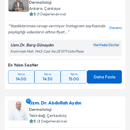
Dermatoloji
Ankara
,
Çankaya
5
(
1
Değerlendirme)
Yazdıklarımıza cevap vermiyor İnstagram sayfasında
Devamı
paylaştığı videoların altına fiyat...
Uzm.Dr. Barış Günaydın
Haritada Göster
Kızılırmak Mah. 1443. Cad. No:25 1071 Usta Plaza
En Yakın Saatler
Yarın
Yarın
Yarın
Daha Fazla
14:00
14:30
15:00
Uzm. Dr. Abdullah Aydın
Dermatoloji
Tekirdağ
,
Çerkezköy
5
(
2
Değerlendirme)