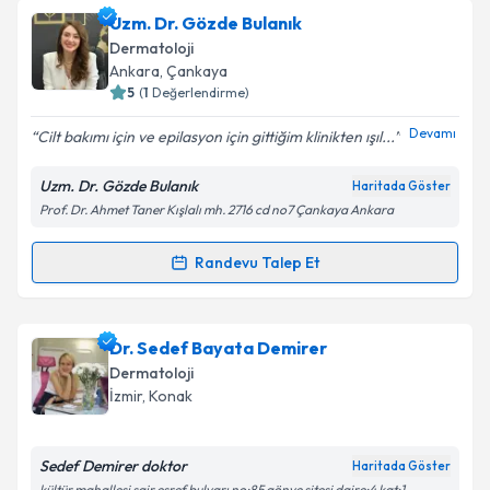
Uzm. Dr. Buğlem Elgörmüş
için randevu takvimi
Uzm. Dr. Gözde Bulanık
talebi oluşturun. Size bu uzmandan randevu almanız
Dermatoloji
için bir takvim hazırlandığında e-posta ile
Ankara
,
Çankaya
bilgilendireceğiz.
5
(
1
Değerlendirme)
E-posta Adresiniz
Devamı
Cilt bakımı için ve epilasyon için gittiğim klinikten ışıl...
Uzm. Dr. Gözde Bulanık
Haritada Göster
Prof. Dr. Ahmet Taner Kışlalı mh. 2716 cd no7 Çankaya Ankara
Kişisel verilerimin işlenmesine ilişkin
Aydınlatma
Metni
'ni okudum ve kişisel verilerimin belirtilen
Randevu Talep Et
Randevu Takvimi Talebi
kapsamda işlenmesini kabul ediyorum.
Uzm. Dr. Gözde Bulanık
için randevu takvimi talebi
Dr. Sedef Bayata Demirer
Takvim Talebini Gönder
oluşturun. Size bu uzmandan randevu almanız için bir
Dermatoloji
takvim hazırlandığında e-posta ile bilgilendireceğiz.
İzmir
,
Konak
E-posta Adresiniz
Sedef Demirer doktor
Haritada Göster
kültür mahallesi şair eşref bulvarı no:85 gönye sitesi daire:4 kat:1