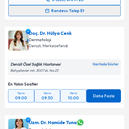
Randevu Takvimi Talebi
Randevu Talep Et
Uzm. Dr. Eda Kibar Atasoy
için randevu takvimi
talebi oluşturun. Size bu uzmandan randevu almanız
Doç. Dr. Hülya Cenk
için bir takvim hazırlandığında e-posta ile
bilgilendireceğiz.
Dermatoloji
Denizli
,
Merkezefendi
E-posta Adresiniz
Denizli Özel Sağlık Hastanesi
Haritada Göster
Bahçelievler mh. 3007 sk. No:23
Kişisel verilerimin işlenmesine ilişkin
Aydınlatma
En Yakın Saatler
Metni
'ni okudum ve kişisel verilerimin belirtilen
kapsamda işlenmesini kabul ediyorum.
Yarın
Yarın
Yarın
Daha Fazla
09:00
09:30
10:00
Takvim Talebini Gönder
Uzm. Dr. Hamide Tuna