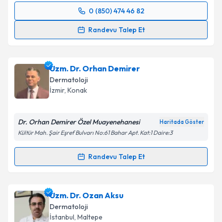
0 (850) 474 46 82
Randevu Takvimi Talebi
Randevu Talep Et
Uzm. Dr. Deniz Öztürk Kara
için randevu takvimi
talebi oluşturun. Size bu uzmandan randevu almanız
Uzm. Dr. Orhan Demirer
için bir takvim hazırlandığında e-posta ile
bilgilendireceğiz.
Dermatoloji
İzmir
,
Konak
E-posta Adresiniz
Dr. Orhan Demirer Özel Muayenehanesi
Haritada Göster
Kültür Mah. Şair Eşref Bulvarı No:61 Bahar Apt. Kat:1 Daire:3
Kişisel verilerimin işlenmesine ilişkin
Aydınlatma
Randevu Talep Et
Metni
'ni okudum ve kişisel verilerimin belirtilen
Randevu Takvimi Talebi
kapsamda işlenmesini kabul ediyorum.
Uzm. Dr. Orhan Demirer
için randevu takvimi talebi
Uzm. Dr. Ozan Aksu
Takvim Talebini Gönder
oluşturun. Size bu uzmandan randevu almanız için bir
Dermatoloji
takvim hazırlandığında e-posta ile bilgilendireceğiz.
İstanbul
,
Maltepe