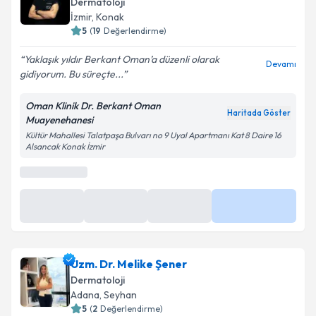
Dermatoloji
İzmir
,
Konak
5
(
19
Değerlendirme)
Yaklaşık yıldır Berkant Oman’a düzenli olarak
Devamı
gidiyorum. Bu süreçte...
Oman Klinik Dr. Berkant Oman
Haritada Göster
Muayenehanesi
Kültür Mahallesi Talatpaşa Bulvarı no 9 Uyal Apartmanı Kat 8 Daire 16
Alsancak Konak İzmir
Uzm. Dr. Melike Şener
Dermatoloji
Adana
,
Seyhan
5
(
2
Değerlendirme)