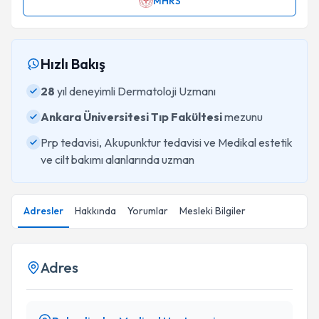
MHRS
Hızlı Bakış
28
yıl deneyimli Dermatoloji Uzmanı
Ankara Üniversitesi Tıp Fakültesi
mezunu
Prp tedavisi, Akupunktur tedavisi ve Medikal estetik
ve cilt bakımı alanlarında uzman
Adresler
Hakkında
Yorumlar
Mesleki Bilgiler
Adres