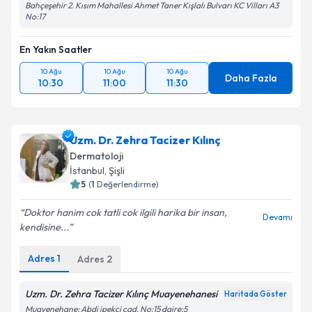
Bahçeşehir 2. Kısım Mahallesi Ahmet Taner Kışlalı Bulvarı KC Vilları A3
No:17
En Yakın Saatler
10 Ağu
10 Ağu
10 Ağu
Daha Fazla
10:30
11:00
11:30
Uzm. Dr. Zehra Tacizer Kılınç
Dermatoloji
İstanbul
, Şişli
5
(
1
Değerlendirme)
Doktor hanim cok tatli cok ilgili harika bir insan,
Devamı
kendisine...
Adres
1
Adres
2
Uzm. Dr. Zehra Tacizer Kılınç Muayenehanesi
Haritada Göster
Muayenehane: Abdi ipekçi cad. No:15 daire:5