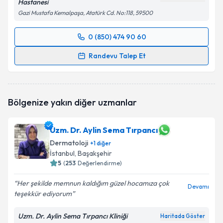
Hastanesi
Gazi Mustafa Kemalpaşa, Atatürk Cd. No:118, 59500
0 (850) 474 90 60
Randevu Takvimi Talebi
Randevu Talep Et
Uzm. Dr. Abdullah Aydın
için randevu takvimi talebi
oluşturun. Size bu uzmandan randevu almanız için bir
takvim hazırlandığında e-posta ile bilgilendireceğiz.
Bölgenize yakın diğer uzmanlar
E-posta Adresiniz
Uzm. Dr. Aylin Sema Tırpancı
Dermatoloji
+
1
diğer
İstanbul
, Başakşehir
Kişisel verilerimin işlenmesine ilişkin
5
(
253
Değerlendirme)
Aydınlatma
Metni
'ni okudum ve kişisel verilerimin belirtilen
Her şekilde memnun kaldığım güzel hocamıza çok
kapsamda işlenmesini kabul ediyorum.
Devamı
teşekkür ediyorum
Takvim Talebini Gönder
Uzm. Dr. Aylin Sema Tırpancı Kliniği
Haritada Göster