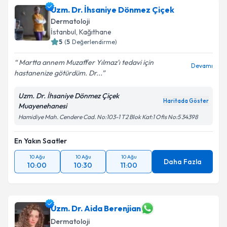
Uzm. Dr. İhsaniye Dönmez Çiçek
takvim hazırlandığında e-posta ile bilgilendireceğiz.
Dermatoloji
E-posta Adresiniz
İstanbul
, Kağıthane
5
(
5
Değerlendirme)
Martta annem Muzaffer Yılmaz'ı tedavi için
Devamı
hastanenize götürdüm. Dr...
Kişisel verilerimin işlenmesine ilişkin
Aydınlatma
Metni
'ni okudum ve kişisel verilerimin belirtilen
Uzm. Dr. İhsaniye Dönmez Çiçek
kapsamda işlenmesini kabul ediyorum.
Haritada Göster
Muayenehanesi
Hamidiye Mah. Cendere Cad. No:103-1 T2 Blok Kat:1 Ofis No:5 34398
Takvim Talebini Gönder
En Yakın Saatler
10 Ağu
10 Ağu
10 Ağu
Daha Fazla
10:00
10:30
11:00
Uzm. Dr. Aida Berenjian
Dermatoloji