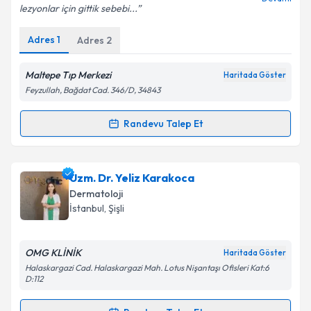
lezyonlar için gittik sebebi...
Adres
1
Adres
2
Maltepe Tıp Merkezi
Haritada Göster
Feyzullah, Bağdat Cad. 346/D, 34843
Randevu Talep Et
Randevu Takvimi Talebi
Uzm. Dr. Ozan Aksu
için randevu takvimi talebi
Uzm. Dr. Yeliz Karakoca
oluşturun. Size bu uzmandan randevu almanız için bir
Dermatoloji
takvim hazırlandığında e-posta ile bilgilendireceğiz.
İstanbul
, Şişli
E-posta Adresiniz
OMG KLİNİK
Haritada Göster
Halaskargazi Cad. Halaskargazi Mah. Lotus Nişantaşı Ofisleri Kat:6
D:112
Kişisel verilerimin işlenmesine ilişkin
Aydınlatma