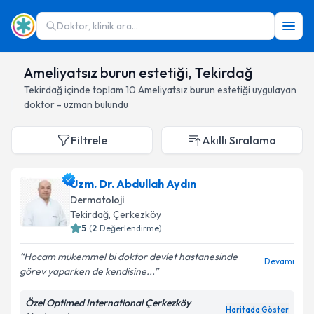
Doktor, klinik ara...
Ameliyatsız burun estetiği, Tekirdağ
Tekirdağ
içinde toplam
10
Ameliyatsız burun estetiği
uygulayan
doktor - uzman bulundu
Filtrele
Akıllı Sıralama
Uzm. Dr. Abdullah Aydın
Dermatoloji
Tekirdağ
, Çerkezköy
5
(
2
Değerlendirme)
Hocam mükemmel bi doktor devlet hastanesinde
Devamı
görev yaparken de kendisine...
Özel Optimed International Çerkezköy
Haritada Göster