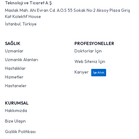
Teknoloji ve Ticaret A.Ş.
Maslak Mah. Ahi Evran Cd. A.O.S 55 Sokak No:2 Aksoy Plaza Giriş
Kat Kolektif House
İstanbul, Türkiye
SAĞLIK
PROFESYONELLER
Uzmanlar
Doktorlar İçin
Uzmanlık Alanları
Web Siteniz İçin
Hastalıklar
Kariyer
İşe Alım
Hizmetler
Hastaneler
KURUMSAL
Hakkımızda
Bize Ulaşın
Gizlilik Politikası