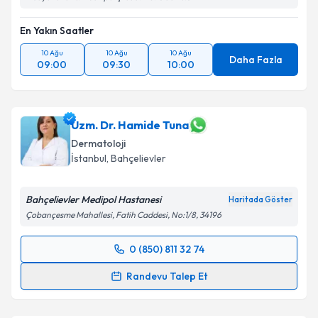
En Yakın Saatler
10 Ağu
10 Ağu
10 Ağu
Daha Fazla
09:00
09:30
10:00
Uzm. Dr. Hamide Tuna
Dermatoloji
İstanbul
, Bahçelievler
Bahçelievler Medipol Hastanesi
Haritada Göster
Çobançesme Mahallesi, Fatih Caddesi, No:1/8, 34196
0 (850) 811 32 74
Randevu Takvimi Talebi
Randevu Talep Et
Uzm. Dr. Hamide Tuna
için randevu takvimi talebi
oluşturun. Size bu uzmandan randevu almanız için bir