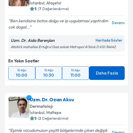
İstanbul
, Ataşehir
5
(
7
Değerlendirme)
Ben kendisine botox dolgu ve ip uygulamasi yaptirdim
Devamı
cok dogal...
Uzm. Dr. Aida Berenjian
Haritada Göster
Atatürk mahallesi Ertuğrul Gazi sokak Metropol A1 blok D 610 34642
En Yakın Saatler
10 Ağu
10 Ağu
10 Ağu
Daha Fazla
10:00
10:30
11:00
Uzm. Dr. Ozan Aksu
Dermatoloji
İstanbul
, Maltepe
5
(
2
Değerlendirme)
Eşimle vücudumuzun çeşitli bölgelerinde çıkan değişik
Devamı