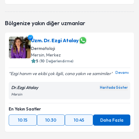
Bölgenize yakın diğer uzmanlar
Uzm. Dr. Ezgi Atalay
Dermatoloji
Mersin
, Merkez
5
(
10
Değerlendirme)
Devamı
Ezgi hanım ve ekibi çok ilgili, cana yakın ve samimiler
Dr.Ezgi Atalay
Haritada Göster
Mersin
En Yakın Saatler
10:15
10:30
10:45
Daha Fazla