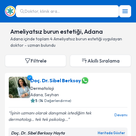
Doktor, klinik ara...
Ameliyatsız burun estetiği, Adana
Adana
içinde toplam
4
Ameliyatsız burun estetiği
uygulayan
doktor - uzman bulundu
Filtrele
Akıllı Sıralama
Doç. Dr. Sibel Berksoy
Dermatoloji
Adana
, Seyhan
5
(
14
Değerlendirme)
İşinin uzmanı olarak danışmak istediğim tek
Devamı
dermatolog… tek tek psikolog...
Doç. Dr. Sibel Berksoy Hayta
Haritada Göster