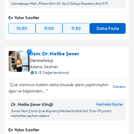
Cemalpaşa Mah. Ethem Ekin Sk. No:5 Gökçe Rezidans Kat:2/11
En Yakın Saatler
10:30
11:00
11:30
Daha Fazla
Uzm. Dr. Melike Şener
Dermatoloji
Adana
, Seyhan
5
(
2
Değerlendirme)
Çok memnun kaldım daha öncede işlem yaptırmıştım
Devamı
ilgisi ve bilgisinden...
Dr. Melike Şener Kliniği
Haritada Göster
Sunar Nuri Çomu İş ve Alışveriş Merkezi b blok kat: 11 no:111 çınarlı
mahallesi seyhan adana
En Yakın Saatler