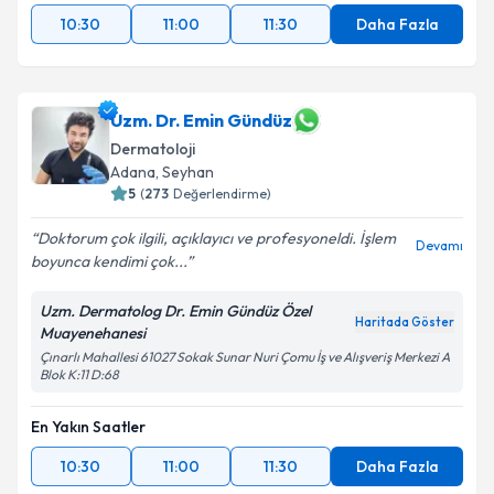
10:30
11:00
11:30
Daha Fazla
Uzm. Dr. Emin Gündüz
Dermatoloji
Adana
, Seyhan
5
(
273
Değerlendirme)
Doktorum çok ilgili, açıklayıcı ve profesyoneldi. İşlem
Devamı
boyunca kendimi çok...
Uzm. Dermatolog Dr. Emin Gündüz Özel
Haritada Göster
Muayenehanesi
Çınarlı Mahallesi 61027 Sokak Sunar Nuri Çomu İş ve Alışveriş Merkezi A
Blok K:11 D:68
En Yakın Saatler
10:30
11:00
11:30
Daha Fazla