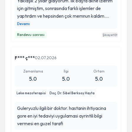
Yaklaşık 2 yıldır gidiyorum. İlk başta akne izlerim
için gitmiştim, sonrasında farklı işlemler de
yaptırdım ve hepsinden çok memnun kaldım.
Doktorum gerçekten çok ilgili, her şeyi tek tek
Devamı
açıklıyor ve insana güven veriyor. Asistanı da çok
Randevu sonrası
Şikayet Et
güler yüzlü ve ilgili, her gittiğimde çok güzel
karşılanıyorum. İyi ki yollarımız kesişmiş, gönül
rahatlığıyla tavsiye ederim. ❤️
F*** ç***
02.07.2026
Zamanlama
İlgi
Ortam
5.0
5.0
5.0
Leke mezoterapisi
Doç. Dr. Sibel Berksoy Hayta
Guleryuzlu ilgili bir doktor. hastanin ihtiyacina
gore en iyi tedaviyi uygulamasi ayrintili bilgi
vermesi en guzel tarafi