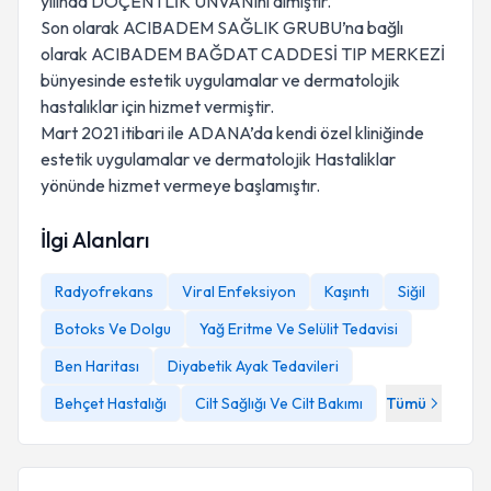
yılında DOÇENTLİK ÜNVANInı almıştır.
Son olarak ACIBADEM SAĞLIK GRUBU’na bağlı
olarak ACIBADEM BAĞDAT CADDESİ TIP MERKEZİ
bünyesinde estetik uygulamalar ve dermatolojik
hastalıklar için hizmet vermiştir.
Mart 2021 itibari ile ADANA’da kendi özel kliniğinde
estetik uygulamalar ve dermatolojik Hastaliklar
yönünde hizmet vermeye başlamıştır.
İlgi Alanları
Radyofrekans
Viral Enfeksiyon
Kaşıntı
Siğil
Botoks Ve Dolgu
Yağ Eritme Ve Selülit Tedavisi
Ben Haritası
Diyabetik Ayak Tedavileri
Behçet Hastalığı
Cilt Sağlığı Ve Cilt Bakımı
Tümü