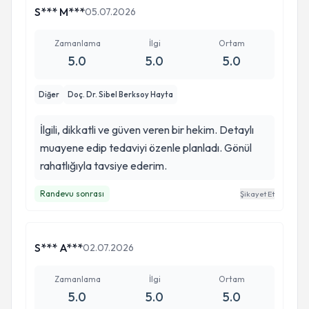
S*** M***
05.07.2026
Zamanlama
İlgi
Ortam
5.0
5.0
5.0
Diğer
Doç. Dr. Sibel Berksoy Hayta
İlgili, dikkatli ve güven veren bir hekim. Detaylı
muayene edip tedaviyi özenle planladı. Gönül
rahatlığıyla tavsiye ederim.
Randevu sonrası
Şikayet Et
S*** A***
02.07.2026
Zamanlama
İlgi
Ortam
5.0
5.0
5.0