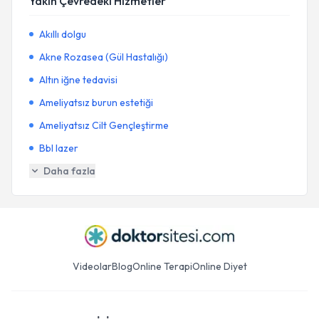
Yakın Çevredeki Hizmetler
Akıllı dolgu
Akne Rozasea (Gül Hastalığı)
Altın iğne tedavisi
Ameliyatsız burun estetiği
Ameliyatsız Cilt Gençleştirme
Bbl lazer
Daha fazla
Videolar
Blog
Online Terapi
Online Diyet