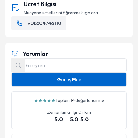
Ücret Bilgisi
Muayene ücretlerini öğrenmek için ara
+908504746110
Yorumlar
Görüş Ekle
★
★
★
★
★
Toplam
14
değerlendirme
Zamanlama
İlgi
Ortam
5.0
5.0
5.0