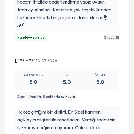
hocam titizlikle değerlendirme yapıp uygun
tedaviyi planladı. Kendisine çok teşekkür eder,
huzurlu ve mutlu bir çalışma ortamı dilerim 💐
🙏🏻
Randevu sonrası
Şikayet Et
L*** H***
10.07.2026
Zamanlama
İlgi
Ortam
5.0
5.0
5.0
Diğer
Doç. Dr. Sibel Berksoy Hayta
İlk kez gittiğim bir klinikti. Dr Sibel hanımın
açıklayıcı bilgileri ile rahatladim. Verdiği tedavinin
işe yarayacağını umuyorum. Çok sıcak bir