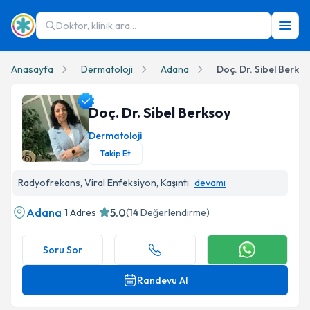
Doktor, klinik ara...
Anasayfa
Dermatoloji
Adana
Doç. Dr. Sibel Berks
Doç. Dr. Sibel Berksoy
Dermatoloji
Takip Et
Doç. Dr. Sibel Berksoy Profil Fotoğrafı
Radyofrekans, Viral Enfeksiyon, Kaşıntı
devamı
Adana
5.0
1 Adres
(
14
Değerlendirme)
Soru Sor
Randevu Al