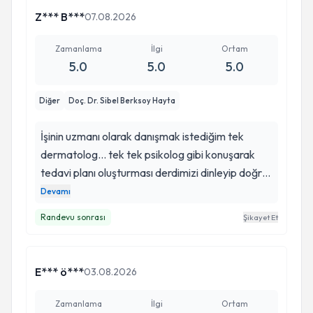
Z*** B***
07.08.2026
Zamanlama
İlgi
Ortam
5.0
5.0
5.0
Diğer
Doç. Dr. Sibel Berksoy Hayta
İşinin uzmanı olarak danışmak istediğim tek
dermatolog… tek tek psikolog gibi konuşarak
tedavi planı oluşturması derdimizi dinleyip doğru
yönlendirmesi en önemlisi güven vermesi bizim
Devamı
için çok önemliydi…sosyal medyadanda takip
Randevu sonrası
Şikayet Et
edip önerilerini dikkate alıyorum…hocamızı
herkese şiddetle tavsiye ediyorum…
E*** ö***
03.08.2026
Zamanlama
İlgi
Ortam