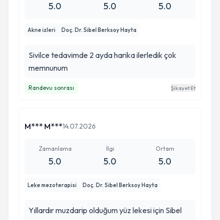
5.0
5.0
5.0
Akne izleri
Doç. Dr. Sibel Berksoy Hayta
Sivilce tedavimde 2 ayda harika ilerledik çok
memnunum
Randevu sonrası
Şikayet Et
M*** M***
14.07.2026
Zamanlama
İlgi
Ortam
5.0
5.0
5.0
Leke mezoterapisi
Doç. Dr. Sibel Berksoy Hayta
Yıllardır muzdarip olduğum yüz lekesi için Sibel