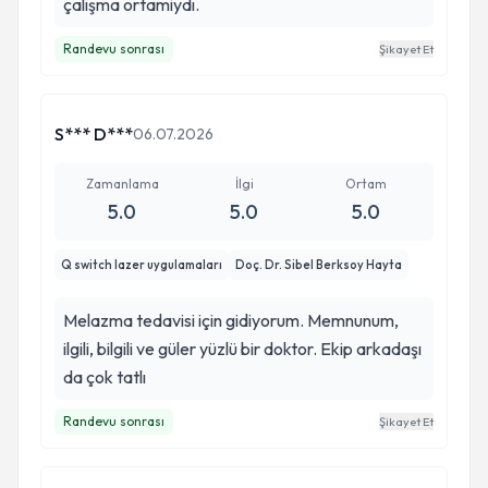
çalışma ortamiydı.
Randevu sonrası
Şikayet Et
S*** D***
06.07.2026
Zamanlama
İlgi
Ortam
5.0
5.0
5.0
Q switch lazer uygulamaları
Doç. Dr. Sibel Berksoy Hayta
Melazma tedavisi için gidiyorum. Memnunum,
ilgili, bilgili ve güler yüzlü bir doktor. Ekip arkadaşı
da çok tatlı
Randevu sonrası
Şikayet Et