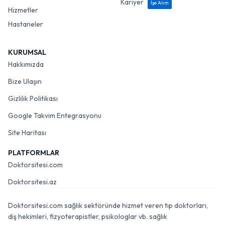
Kariyer
İşe Alım
Hizmetler
Hastaneler
KURUMSAL
Hakkımızda
Bize Ulaşın
Gizlilik Politikası
Google Takvim Entegrasyonu
Site Haritası
PLATFORMLAR
Doktorsitesi.com
Doktorsitesi.az
Doktorsitesi.com sağlık sektöründe hizmet veren tıp doktorları,
diş hekimleri, fizyoterapistler, psikologlar vb. sağlık