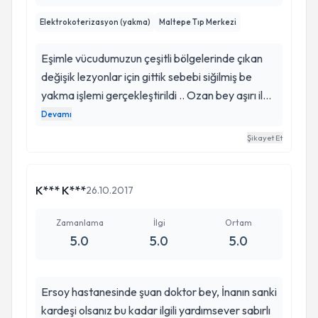
Elektrokoterizasyon (yakma)
Maltepe Tıp Merkezi
Eşimle vücudumuzun çeşitli bölgelerinde çıkan
değişik lezyonlar için gittik sebebi siğilmiş be
yakma işlemi gerçekleştirildi .. Ozan bey aşırı ilgili
güleryüzlü işini iyi yapan bir hocaymış inanın
Devamı
iğnelerin acısını hafifletti sohbeti mütevaziliği
Şikayet Et
emeğine sağlık bundan böyle cilt ile ilgili sıkıntımız
olursa kendisinden destek alacağız ve
çevremizdekileri de Ozan bey ile tanıştıracağız
K*** K***
26.10.2017
✋
Zamanlama
İlgi
Ortam
5.0
5.0
5.0
Ersoy hastanesinde şuan doktor bey, İnanın sanki
kardeşi olsanız bu kadar ilgili yardımsever sabırlı