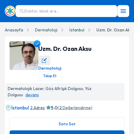
Doktor, klinik ara...
Anasayfa
Dermatoloji
İstanbul
Uzm. Dr. Ozan Aks
Uzm. Dr. Ozan Aksu
Dermatoloji
Uzm. Dr. Ozan Aksu Profil Fotoğrafı
Takip Et
Dermatolojik Lazer, Göz Altı Işık Dolgusu, Yüz
Dolgusu
devamı
İstanbul
5.0
2 Adres
(
2
Değerlendirme)
Soru Sor