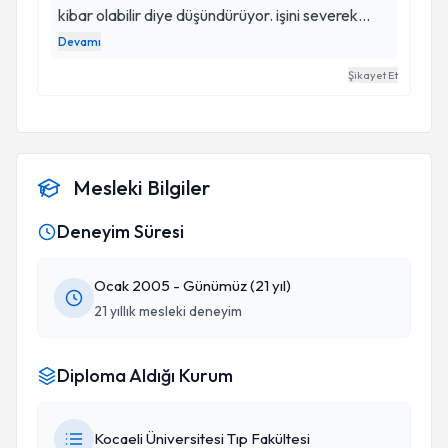
kibar olabilir diye düşündürüyor. işini severek
yaptığı çok belli oluyor. Kesinlikle tavsiye ederim.
Devamı
insanî bu yaklaşımlarını tebrik ediyorum. Pek çok
Şikayet Et
kişide bulunmaz , Başarılar !
Mesleki Bilgiler
Deneyim Süresi
Ocak 2005 - Günümüz (21 yıl)
21 yıllık mesleki deneyim
Diploma Aldığı Kurum
Kocaeli Üniversitesi Tıp Fakültesi