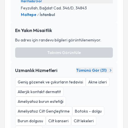
Haritada Gör
Feyzullah, Bağdat Cad. 346/D, 34843
Maltepe
İstanbul
/
En Yakın Müsaitlik
Bu adres için randevu bilgileri görüntülenemiyor.
Takvimi Görüntüle
Uzmanlık Hizmetleri
Tümünü Gör (
31
)
Geniş gözenek ve çukurların tedavisi
Akne izleri
Allerjik kontakt dermatit
Ameliyatsız burun estetiği
Ameliyatsız Cilt Gençleştirme
Botoks - dolgu
Burun dolgusu
Cilt kanseri
Cilt lekeleri