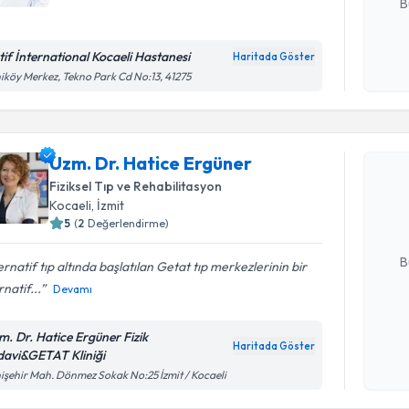
B
tif İnternational Kocaeli Hastanesi
Haritada Göster
Kişisel
iköy Merkez, Tekno Park Cd No:13, 41275
okudum
Randevu T
işlenm
Uzm. Dr. Hatice Ergüner
Uzm. Dr. 
Size bu uzm
Fiziksel Tıp ve Rehabilitasyon
hazırlandığ
Kocaeli
, İzmit
5
(
2
Değerlendirme)
E-posta Ad
B
ernatif tıp altında başlatılan Getat tıp merkezlerinin bir
rnatif...
Devamı
Kişisel
m. Dr. Hatice Ergüner Fizik
okudum
Haritada Göster
davi&GETAT Kliniği
işlenm
işehir Mah. Dönmez Sokak No:25 İzmit / Kocaeli
Randevu T