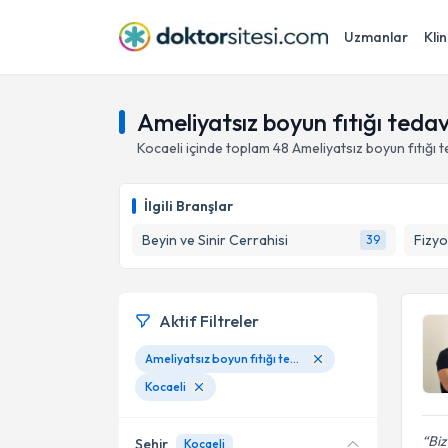
Uzmanlar
Klin
Ameliyatsız boyun fıtığı tedav
Kocaeli
içinde toplam
48
Ameliyatsız boyun fıtığı t
İlgili Branşlar
Beyin ve Sinir Cerrahisi
Fizyo
39
Aktif Filtreler
Ameliyatsız boyun fıtığı tedavisi
Kocaeli
Biz
Şehir
Kocaeli