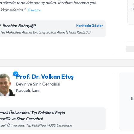
sa sürede tedavide sonuç aldım. İbrahim hocama çok
ka
ekkür ederim.
Devamı
t. İbrahim Babayiğit
Haritada Göster
fez Mahallesi Ahmet Ergüneş Sokak Altun İş Hanı Kat:2 D:7
Randevu T
Prof. Dr. 
bu uzmandan
Prof. Dr. Volkan Etuş
posta ile bi
Beyin ve Sinir Cerrahisi
Kocaeli
, İzmit
E-posta Ad
B
caeli Üniversitesi Tıp Fakültesi Beyin
urilik ve Sinir Cerrahisi
Kişisel
aeli Üniversitesi Tıp Fakültesi 41380 Umuttepe
okudum
işlenm
Randevu T