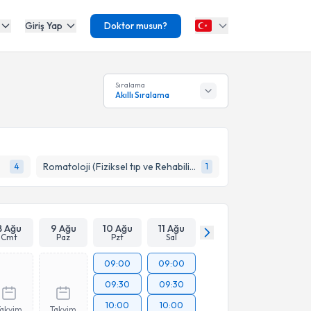
Giriş Yap
Doktor musun?
Sıralama
Akıllı Sıralama
Romatoloji (Fiziksel tıp ve Rehabilitasyon)
4
1
8 Ağu
9 Ağu
10 Ağu
11 Ağu
Cmt
Paz
Pzt
Sal
09:00
09:00
09:30
09:30
10:00
10:00
Takvim
Takvim