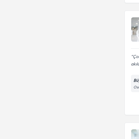
Uzm. Dr.
İstanbul Üniversitesi
Cerrahpaşa Tıp Fakültesi
Çok
akıl
Bü
Osm