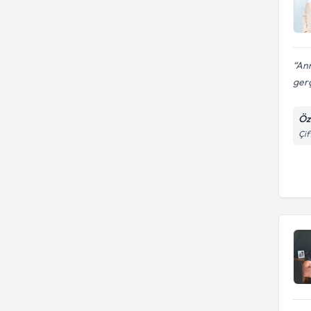
Ann
gerç
Öz
Çif