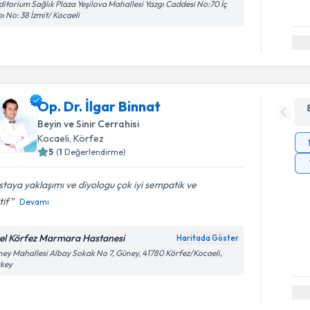
itorium Sağlık Plaza Yeşilova Mahallesi Yazgı Caddesi No:70 İç
ı No: 38 İzmit/ Kocaeli
Op. Dr. İlgar Binnat
Beyin ve Sinir Cerrahisi
Kocaeli
, Körfez
5
(
1
Değerlendirme)
taya yaklaşımı ve diyologu çok iyi sempatik ve
tif
Devamı
el Körfez Marmara Hastanesi
Haritada Göster
ey Mahallesi Albay Sokak No 7, Güney, 41780 Körfez/Kocaeli,
rkey