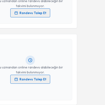
u uzmandan online randevu alabileceğin bir
takvimi bulunmuyor.
Randevu Talep Et
 verilerimin işlenmesine ilişkin
Aydınlatma Metni
'ni
 ve kişisel verilerimin belirtilen kapsamda
akvimi Talebi
esini kabul ediyorum.
Takvim Talebini Gönder
Hatice Ergüner
için randevu takvimi talebi oluşturun.
andan randevu almanız için bir takvim
ında e-posta ile bilgilendireceğiz.
resiniz
u uzmandan online randevu alabileceğin bir
takvimi bulunmuyor.
Randevu Talep Et
 verilerimin işlenmesine ilişkin
Aydınlatma Metni
'ni
 ve kişisel verilerimin belirtilen kapsamda
esini kabul ediyorum.
akvimi Talebi