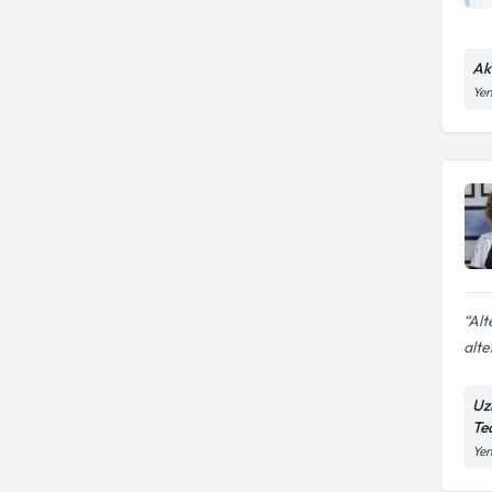
Ak
Yen
Alt
alte
Uz
Te
Yen