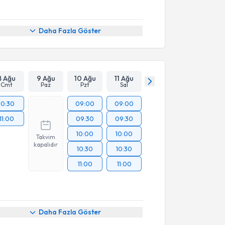
Daha Fazla Göster
8 Ağu
9 Ağu
10 Ağu
11 Ağu
Cmt
Paz
Pzt
Sal
10:30
09:00
09:00
11:00
09:30
09:30
10:00
10:00
Takvim
kapalıdır
10:30
10:30
11:00
11:00
Daha Fazla Göster