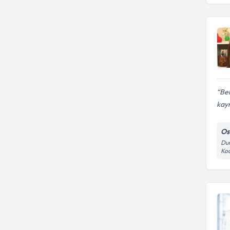
Be
kayn
Os
Dum
Koc