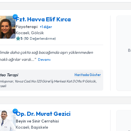
Fzt. Havva Elif Kırca
Fzt. Havva
bu uzmandan
Fizyoterapi
+
1
diğer
posta ile bi
Kocaeli
, Gölcük
5
(
10
Değerlendirme)
E-posta Ad
B
limde daha çokta sağ bacağımda aşırı yüklenmeden
aklı ağrılar vardı...
Devamı
Kişisel
teo Terapi
Haritada Göster
okudum
Randevu T
lupınar, Yavuz Cad.No:123 Gürel İş Merkezi Kat:3 Ofis:9 Gölcük,
işlenm
aeli
Op. Dr. M
bu uzmandan
Op. Dr. Murat Gezici
posta ile bi
Beyin ve Sinir Cerrahisi
E-posta Ad
Kocaeli
, Başiskele