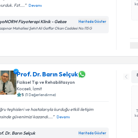
ka
urduk. Fzt....
Devamı
zyoNORM Fizyoterapi Klinik - Gebze
Haritada Göster
azpınar Mahallesi Şehit Ali Gaffar Okan Caddesi No:115 G
Prof. Dr. Barın Selçuk
Fiziksel Tıp ve Rehabilitasyon
Kocaeli
, İzmit
5
(
1
Değerlendirme)
ru teşhisleri ve hastalarıyla kurduğu etkili iletişim
ka
sinde güvenimizi kazandı....
Devamı
of. Dr. Barın Selçuk
Haritada Göster