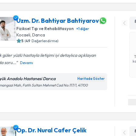
Uzm. Dr. Bahtiyar Bahtiyarov
Fiziksel Tıp ve Rehabilitasyon
+
1
diğer
Kocaeli
, Darıca
5
(
49
Değerlendirme)
 güler yüzlü hastayla iletişimi iyi detaylıca açıklayan
ka
da soru...
Devamı
yük Anadolu Hastanesi Darıca
Haritada Göster
angazi Mah, Fatih Sultan Mehmet Cad No:117/1, 41700
Op. Dr. Nural Cafer Çelik