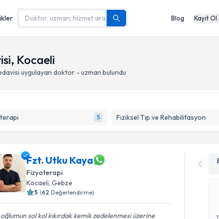
ikler
Blog
Kayıt Ol
isi, Kocaeli
edavisi
uygulayan doktor - uzman bulundu
terapi
Fiziksel Tıp ve Rehabilitasyon
5
Fzt. Utku Kaya
Fizyoterapi
Kocaeli
, Gebze
5
(
62
Değerlendirme)
 oğlumun sol kol kıkırdak kemik zedelenmesi üzerine