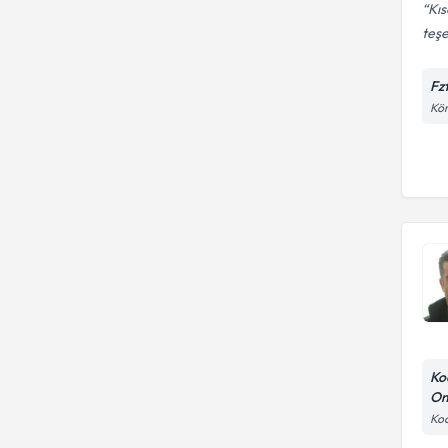
Kı
teş
Fz
Kör
Ko
Om
Koc