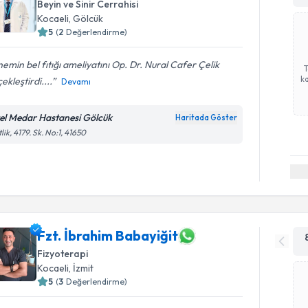
Beyin ve Sinir Cerrahisi
Kocaeli
, Gölcük
5
(
2
Değerlendirme)
emin bel fıtığı ameliyatını Op. Dr. Nural Cafer Çelik
ka
ekleştirdi....
Devamı
el Medar Hastanesi Gölcük
Haritada Göster
tlik, 4179. Sk. No:1, 41650
Fzt. İbrahim Babayiğit
Fizyoterapi
Kocaeli
, İzmit
5
(
3
Değerlendirme)