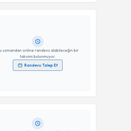
Takvim Talebini Gönder
 Elif Kırca
için randevu takvimi talebi oluşturun. Size
 randevu almanız için bir takvim hazırlandığında e-
lgilendireceğiz.
resiniz
u uzmandan online randevu alabileceğin bir
takvimi bulunmuyor.
Randevu Talep Et
 verilerimin işlenmesine ilişkin
Aydınlatma Metni
'ni
 ve kişisel verilerimin belirtilen kapsamda
akvimi Talebi
esini kabul ediyorum.
Takvim Talebini Gönder
urat Gezici
için randevu takvimi talebi oluşturun. Size
 randevu almanız için bir takvim hazırlandığında e-
lgilendireceğiz.
resiniz