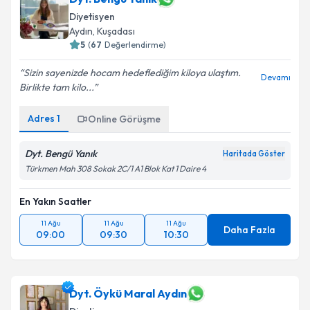
Diyetisyen
Aydın
, Kuşadası
5
(
67
Değerlendirme)
Sizin sayenizde hocam hedeflediğim kiloya ulaştım.
Devamı
Birlikte tam kilo...
Adres
1
Online Görüşme
Dyt. Bengü Yanık
Haritada Göster
Türkmen Mah 308 Sokak 2C/1 A1 Blok Kat 1 Daire 4
En Yakın Saatler
11 Ağu
11 Ağu
11 Ağu
Daha Fazla
09:00
09:30
10:30
Dyt. Öykü Maral Aydın