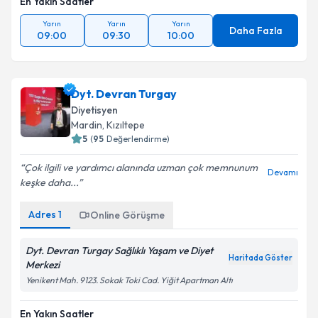
En Yakın Saatler
Yarın
Yarın
Yarın
Daha Fazla
09:00
09:30
10:00
Dyt. Devran Turgay
Diyetisyen
Mardin
, Kızıltepe
5
(
95
Değerlendirme)
Çok ilgili ve yardımcı alanında uzman çok memnunum
Devamı
keşke daha...
Adres
1
Online Görüşme
Dyt. Devran Turgay Sağlıklı Yaşam ve Diyet
Haritada Göster
Merkezi
Yenikent Mah. 9123. Sokak Toki Cad. Yiğit Apartman Altı
En Yakın Saatler