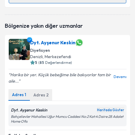
Randevu Takvimi Talebi
Dyt. Hatice Kübra Alperen
için randevu takvimi
Bölgenize yakın diğer uzmanlar
talebi oluşturun. Size bu uzmandan randevu almanız
için bir takvim hazırlandığında e-posta ile
bilgilendireceğiz.
Dyt. Ayşenur Keskin
Diyetisyen
E-posta Adresiniz
Denizli
, Merkezefendi
5
(
85
Değerlendirme)
Harika bir yer. Küçük bebeğime bile bakıyorlar tam bir
Devamı
Kişisel verilerimin işlenmesine ilişkin
Aydınlatma
aile...
Metni
'ni okudum ve kişisel verilerimin belirtilen
kapsamda işlenmesini kabul ediyorum.
Adres
1
Adres
2
Dyt. Ayşenur Keskin
Haritada Göster
Takvim Talebini Gönder
Bahçelievler Mahallesi Uğur Mumcu Caddesi No:2 Kat:4 Daire:28 Adalet
Home Ofis