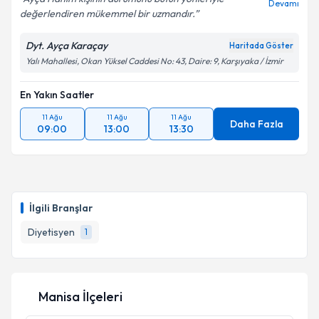
Devamı
değerlendiren mükemmel bir uzmandır.
Dyt. Ayça Karaçay
Haritada Göster
Yalı Mahallesi, Okan Yüksel Caddesi No: 43, Daire: 9, Karşıyaka / İzmir
En Yakın Saatler
11 Ağu
11 Ağu
11 Ağu
Daha Fazla
09:00
13:00
13:30
İlgili Branşlar
Diyetisyen
1
Manisa İlçeleri