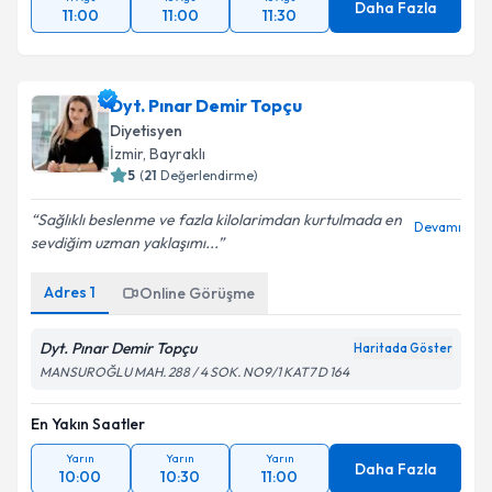
Daha Fazla
11:00
11:00
11:30
Dyt. Pınar Demir Topçu
Diyetisyen
İzmir
, Bayraklı
5
(
21
Değerlendirme)
Sağlıklı beslenme ve fazla kilolarimdan kurtulmada en
Devamı
sevdiğim uzman yaklaşımı...
Adres
1
Online Görüşme
Dyt. Pınar Demir Topçu
Haritada Göster
MANSUROĞLU MAH. 288 / 4 SOK. NO9/1 KAT7 D 164
En Yakın Saatler
Yarın
Yarın
Yarın
Daha Fazla
10:00
10:30
11:00