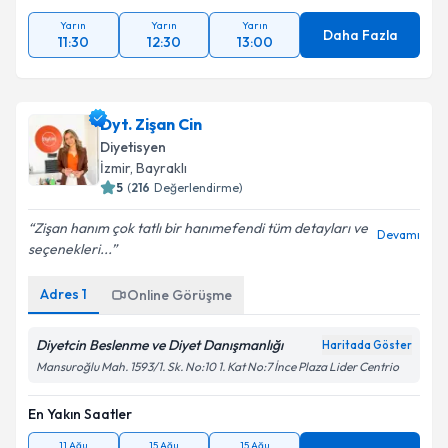
Yarın
Yarın
Yarın
Daha Fazla
11:30
12:30
13:00
Dyt. Zişan Cin
Diyetisyen
İzmir
, Bayraklı
5
(
216
Değerlendirme)
Zişan hanım çok tatlı bir hanımefendi tüm detayları ve
Devamı
seçenekleri...
Adres
1
Online Görüşme
Diyetcin Beslenme ve Diyet Danışmanlığı
Haritada Göster
Mansuroğlu Mah. 1593/1. Sk. No:10 1. Kat No:7 İnce Plaza Lider Centrio
En Yakın Saatler
11 Ağu
15 Ağu
15 Ağu