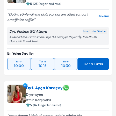
5
(
23
Değerlendirme)
Doğru yönlendirme doğru program güzel sonuç: )
Devamı
emeğinize sağlık
Dyt. Fadime Gül Alkaya
Haritada Göster
Akdeniz Mah. Gaziosman Paşa Bul. Süreyya Reyent İş Hanı No:30
Daire:110 Konak İzmir
En Yakın Saatler
Yarın
Yarın
Yarın
Daha Fazla
10:00
10:15
10:30
Dyt. Ayça Karaçay
Diyetisyen
İzmir
, Karşıyaka
5
(
16
Değerlendirme)
Ayça Hanım kişinin durumunu bütün yönleriyle