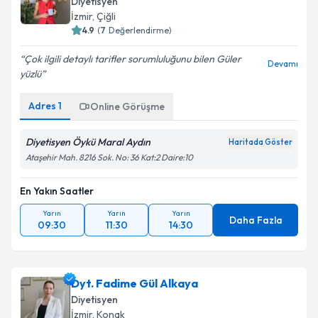
Diyetisyen
İzmir
, Çiğli
4.9
(
7
Değerlendirme)
Çok ilgili detaylı tarifler sorumluluğunu bilen Güler
Devamı
yüzlü
Adres
1
Online Görüşme
Diyetisyen Öykü Maral Aydın
Haritada Göster
Ataşehir Mah. 8216 Sok. No: 36 Kat:2 Daire:10
En Yakın Saatler
Yarın
Yarın
Yarın
Daha Fazla
09:30
11:30
14:30
Dyt. Fadime Gül Alkaya
Diyetisyen
İzmir
, Konak