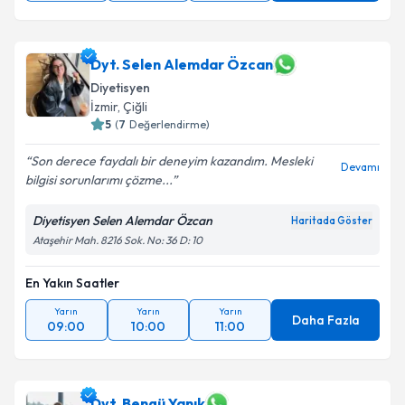
Dyt. Selen Alemdar Özcan
Diyetisyen
İzmir
, Çiğli
5
(
7
Değerlendirme)
Son derece faydalı bir deneyim kazandım. Mesleki
Devamı
bilgisi sorunlarımı çözme...
Diyetisyen Selen Alemdar Özcan
Haritada Göster
Ataşehir Mah. 8216 Sok. No: 36 D: 10
En Yakın Saatler
Yarın
Yarın
Yarın
Daha Fazla
09:00
10:00
11:00
Dyt. Bengü Yanık